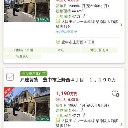
利回り
6.05％
築年月
1966年1月(築60年8ヶ月)
2
建物面積
44.4m
2
土地面積
47.73m
大阪モノレール本線 柴原阪大前駅
徒歩12分
その他の交通
豊中市上野西４丁目
3日以内に公開
木造
間取り図あり
写真あり
中古売戸建住宅
戸建賃貸 豊中市上野西４丁目 １，１９０万
1,190
万円
利回り
6.05％
築年月
1966年1月(築60年8ヶ月)
2
建物面積
44.4m
2
土地面積
47.73m
大阪モノレール本線 柴原阪大前駅
徒歩12分