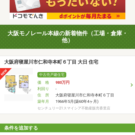
大阪モノレール本線の新着物件（工場・倉庫・
他）
大阪府寝屋川市仁和寺本町６丁目 大日 住宅
中古売戸建住宅
価 格
980
万円
利回り
-
住 所
大阪府寝屋川市仁和寺本町６丁目
築年月
1966年5月(築60年4ヶ月)
センチュリー21スマイシア不動産販売香里店
条件を追加する