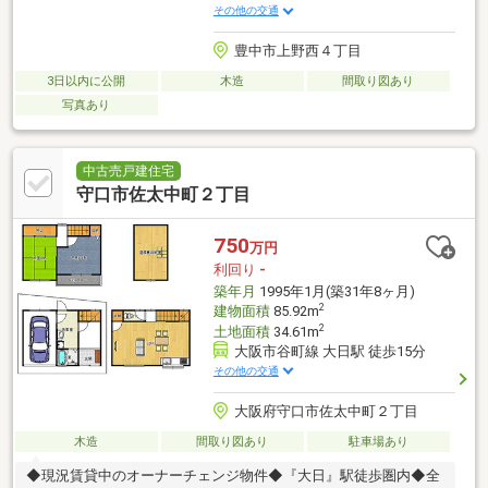
その他の交通
豊中市上野西４丁目
3日以内に公開
木造
間取り図あり
写真あり
中古売戸建住宅
守口市佐太中町２丁目
750
万円
利回り
-
築年月
1995年1月(築31年8ヶ月)
2
建物面積
85.92m
2
土地面積
34.61m
大阪市谷町線 大日駅 徒歩15分
その他の交通
大阪府守口市佐太中町２丁目
木造
間取り図あり
駐車場あり
◆現況賃貸中のオーナーチェンジ物件◆『大日』駅徒歩圏内◆全