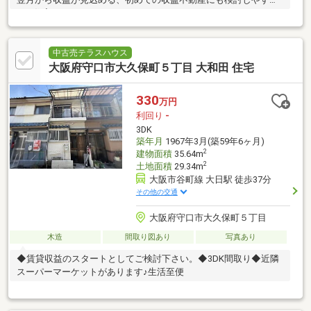
3DK住宅です。
中古売テラスハウス
大阪府守口市大久保町５丁目 大和田 住宅
330
万円
利回り
-
3DK
築年月
1967年3月(築59年6ヶ月)
2
建物面積
35.64m
2
土地面積
29.34m
大阪市谷町線 大日駅 徒歩37分
その他の交通
大阪府守口市大久保町５丁目
木造
間取り図あり
写真あり
◆賃貸収益のスタートとしてご検討下さい。◆3DK間取り◆近隣
スーパーマーケットがあります♪生活至便