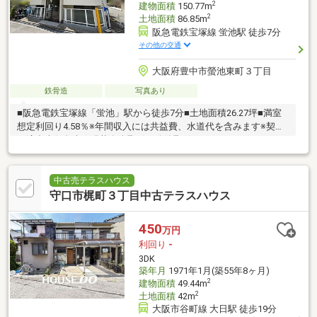
2
建物面積
150.77m
2
土地面積
86.85m
阪急電鉄宝塚線 蛍池駅 徒歩7分
その他の交通
大阪府豊中市螢池東町３丁目
鉄骨造
写真あり
■阪急電鉄宝塚線「蛍池」駅から徒歩7分■土地面積26.27坪■満室
想定利回り4.58％※年間収入には共益費、水道代を含みます※契約
不適合責任免責 現状有姿取引 公簿取引
中古売テラスハウス
守口市梶町３丁目中古テラスハウス
450
万円
利回り
-
3DK
築年月
1971年1月(築55年8ヶ月)
2
建物面積
49.44m
2
土地面積
42m
大阪市谷町線 大日駅 徒歩19分