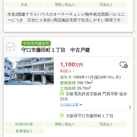
木造
間取り図あり
写真あり
木造2階建テラスハウスのオーナーチェンジ物件南北両面バルコニ
ーにつき、日当たり良好♪周辺施設充実で生活しやすい環境です京
阪本線古川橋駅まで徒歩20分！
中古売戸建住宅
守口市藤田町１丁目 中古戸建
1,100
万円
利回り
-
築年月
1995年11月(築30年10ヶ月)
2
建物面積
106.19m
2
土地面積
39.73m
京阪電気鉄道京阪線 門真市駅 徒歩
22分
その他の交通
大阪府守口市藤田町１丁目
RC造SRC造
間取り図あり
写真あり
駐車場あり