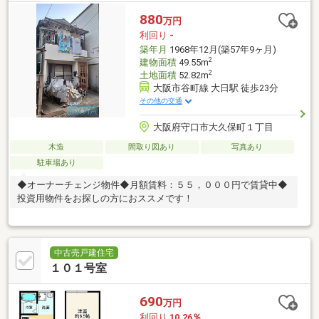
880
万円
利回り
-
築年月
1968年12月(築57年9ヶ月)
2
建物面積
49.55m
2
土地面積
52.82m
大阪市谷町線 大日駅 徒歩23分
その他の交通
大阪府守口市大久保町１丁目
木造
間取り図あり
写真あり
駐車場あり
◆オーナーチェンジ物件◆月額賃料：５５，０００円で賃貸中◆
投資用物件をお探しの方におススメです！
中古売戸建住宅
１０１号室
690
万円
利回り
10.26％