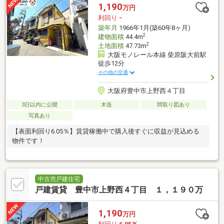
1,190
万円
利回り
-
築年月
1966年1月(築60年8ヶ月)
2
建物面積
44.4m
2
土地面積
47.73m
大阪モノレール本線 柴原阪大前駅
徒歩12分
その他の交通
大阪府豊中市上野西４丁目
3日以内に公開
木造
間取り図あり
写真あり
【表面利回り6.05％】賃貸稼働中で購入後すぐに収益が見込める
物件です！
中古売戸建住宅
戸建賃貸 豊中市上野西４丁目 １，１９０万
1,190
万円