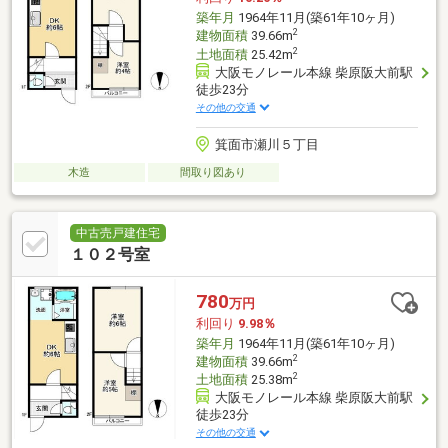
築年月
1964年11月(築61年10ヶ月)
2
建物面積
39.66m
2
土地面積
25.42m
大阪モノレール本線 柴原阪大前駅
徒歩23分
その他の交通
箕面市瀬川５丁目
木造
間取り図あり
中古売戸建住宅
１０２号室
780
万円
利回り
9.98％
築年月
1964年11月(築61年10ヶ月)
2
建物面積
39.66m
2
土地面積
25.38m
大阪モノレール本線 柴原阪大前駅
徒歩23分
その他の交通