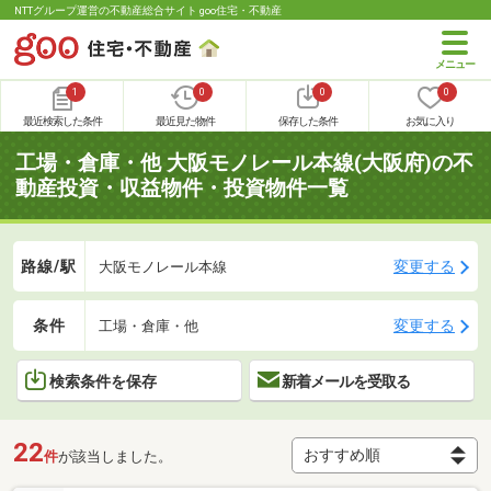
NTTグループ運営の不動産総合サイト goo住宅・不動産
1
0
0
0
最近検索した条件
最近見た物件
保存した条件
お気に入り
工場・倉庫・他 大阪モノレール本線(大阪府)の不
動産投資・収益物件・投資物件一覧
路線/駅
変更する
大阪モノレール本線
条件
変更する
工場・倉庫・他
検索条件を保存
新着メールを受取る
22
件
が該当しました。