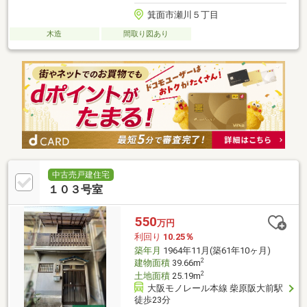
箕面市瀬川５丁目
木造
間取り図あり
中古売戸建住宅
１０３号室
550
万円
利回り
10.25％
築年月
1964年11月(築61年10ヶ月)
2
建物面積
39.66m
2
土地面積
25.19m
大阪モノレール本線 柴原阪大前駅
徒歩23分