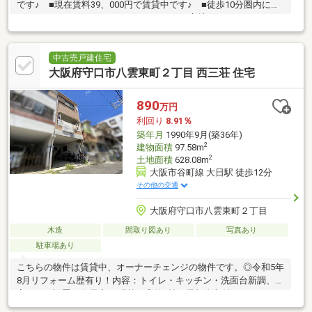
です♪ ■現在賃料39、000円で賃貸中です♪ ■徒歩10分圏内にス
ーパー・コンビニ・ドラッグストアのある立地です♪
中古売戸建住宅
大阪府守口市八雲東町２丁目 西三荘 住宅
890
万円
利回り
8.91％
築年月
1990年9月(築36年)
2
建物面積
97.58m
2
土地面積
628.08m
大阪市谷町線 大日駅 徒歩12分
その他の交通
大阪府守口市八雲東町２丁目
木造
間取り図あり
写真あり
駐車場あり
こちらの物件は賃貸中、オーナーチェンジの物件です。◎令和5年
8月リフォーム歴有り！内容：トイレ・キッチン・洗面台新調、浴
室パネル設置、各居室CF張替 ◎約6帖の屋根裏収納ございま
す。3ＷＡＹアクセス可能