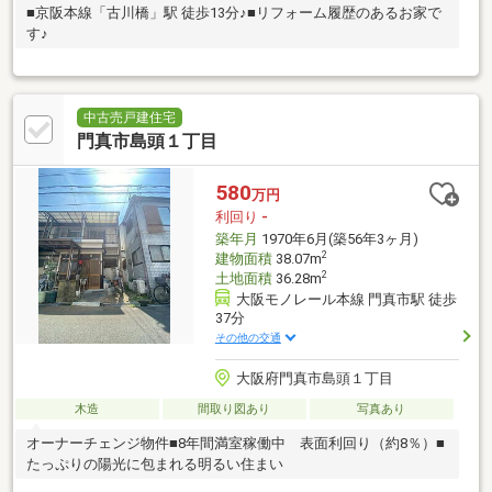
■京阪本線「古川橋」駅 徒歩13分♪■リフォーム履歴のあるお家で
す♪
中古売戸建住宅
門真市島頭１丁目
580
万円
利回り
-
築年月
1970年6月(築56年3ヶ月)
2
建物面積
38.07m
2
土地面積
36.28m
大阪モノレール本線 門真市駅 徒歩
37分
その他の交通
大阪府門真市島頭１丁目
木造
間取り図あり
写真あり
オーナーチェンジ物件■8年間満室稼働中 表面利回り（約8％）■
たっぷりの陽光に包まれる明るい住まい