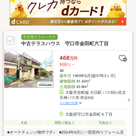
中古売テラスハウス
中古テラスハウス 守口市金田町六丁目
468
万円
利回り
-
4K
築年月
1969年6月(築57年3ヶ月)
2
建物面積
41.43m
2
土地面積
43.8m
大阪市谷町線 大日駅 バス8分/佐太
天神バス停 停歩6分
その他の交通
大阪府守口市金田町６丁目
木造
間取り図あり
写真あり
■オーナチェンジ物件です♪ ■2024年6月に一部室内リフォーム済