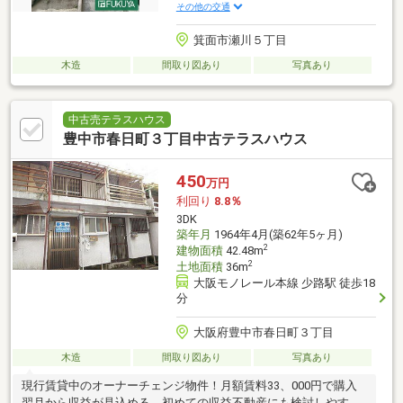
その他の交通
箕面市瀬川５丁目
木造
間取り図あり
写真あり
中古売テラスハウス
豊中市春日町３丁目中古テラスハウス
450
万円
利回り
8.8％
3DK
築年月
1964年4月(築62年5ヶ月)
2
建物面積
42.48m
2
土地面積
36m
大阪モノレール本線 少路駅 徒歩18
分
大阪府豊中市春日町３丁目
木造
間取り図あり
写真あり
現行賃貸中のオーナーチェンジ物件！月額賃料33、000円で購入
翌月から収益が見込める、初めての収益不動産にも検討しやすい