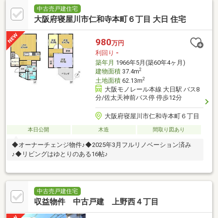
中古売戸建住宅
大阪府寝屋川市仁和寺本町６丁目 大日 住宅
980
万円
利回り
-
築年月
1966年5月(築60年4ヶ月)
2
建物面積
37.4m
2
土地面積
62.13m
大阪モノレール本線 大日駅 バス8
分/佐太天神前バス停 停歩12分
大阪府寝屋川市仁和寺本町６丁目
本日公開
木造
間取り図あり
◆オーナーチェンジ物件♪◆2025年3月フルリノベーション済み
♪◆リビングはゆとりのある16帖♪
中古売戸建住宅
収益物件 中古戸建 上野西４丁目