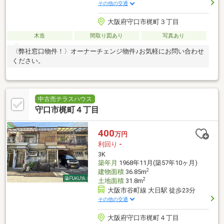
その他の交通
大阪府守口市梶町３丁目
木造
間取り図あり
写真あり
〈弊社窓口物件！〉オーナーチェンジ物件♪お気軽にお問い合わせ
ください。
中古売テラスハウス
守口市梶町４丁目
400
万円
利回り
-
3K
築年月
1968年11月(築57年10ヶ月)
2
建物面積
36.85m
2
土地面積
31.8m
大阪市谷町線 大日駅 徒歩23分
その他の交通
大阪府守口市梶町４丁目