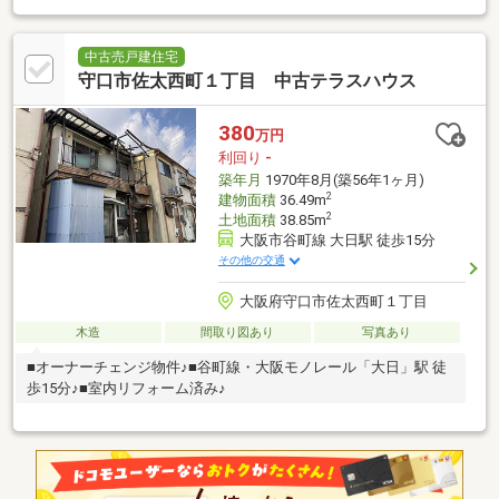
中古売戸建住宅
守口市佐太西町１丁目 中古テラスハウス
380
万円
利回り
-
築年月
1970年8月(築56年1ヶ月)
2
建物面積
36.49m
2
土地面積
38.85m
大阪市谷町線 大日駅 徒歩15分
その他の交通
大阪府守口市佐太西町１丁目
木造
間取り図あり
写真あり
■オーナーチェンジ物件♪■谷町線・大阪モノレール「大日」駅 徒
歩15分♪■室内リフォーム済み♪