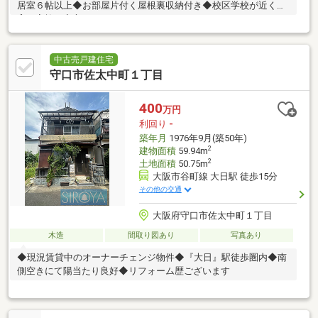
居室６帖以上◆お部屋片付く屋根裏収納付き◆校区学校が近く子
育て家族も安心です
中古売戸建住宅
守口市佐太中町１丁目
400
万円
利回り
-
築年月
1976年9月(築50年)
2
建物面積
59.94m
2
土地面積
50.75m
大阪市谷町線 大日駅 徒歩15分
その他の交通
大阪府守口市佐太中町１丁目
木造
間取り図あり
写真あり
◆現況賃貸中のオーナーチェンジ物件◆『大日』駅徒歩圏内◆南
側空きにて陽当たり良好◆リフォーム歴ございます