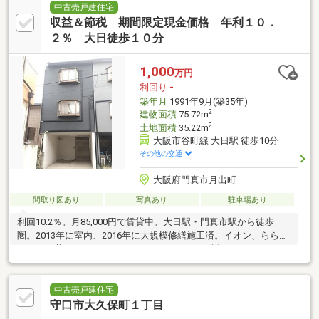
中古売戸建住宅
収益＆節税 期間限定現金価格 年利１０．
２％ 大日徒歩１０分
1,000
万円
利回り
-
築年月
1991年9月(築35年)
2
建物面積
75.72m
2
土地面積
35.22m
大阪市谷町線 大日駅 徒歩10分
その他の交通
大阪府門真市月出町
間取り図あり
写真あり
駐車場あり
利回10.2％。月85,000円で賃貸中。大日駅・門真市駅から徒歩
圏。2013年に室内、2016年に大規模修繕施工済。イオン、ららぽ
ーと、三井アウトレットパーク、コストコにも近い。
中古売戸建住宅
守口市大久保町１丁目