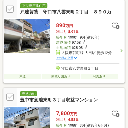
中古売戸建住宅
戸建賃貸 守口市八雲東町２丁目 ８９０万
890
万円
利回り
8.91％
築年月
1990年9月(築36年)
2
建物面積
97.58m
2
土地面積
628.08m
大阪市谷町線 大日駅 徒歩12分
その他の交通
守口市八雲東町２丁目
木造
間取り図あり
写真あり
売その他
豊中市蛍池東町３丁目収益マンション
7,800
万円
利回り
4.58％
築年月
1988年3月(築38年6ヶ月)