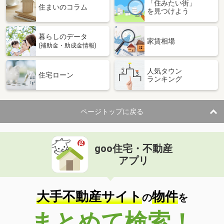
「住みたい街」
住まいのコラム
を見つけよう
暮らしのデータ
家賃相場
(補助金・助成金情報)
人気タウン
住宅ローン
ランキング
ページトップに戻る
goo住宅・不動産
アプリ
大手不動産サイト
物件
の
を
まとめて検索！