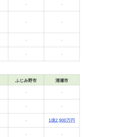
-
-
-
-
-
-
-
-
ふじみ野市
清瀬市
-
-
-
-
-
1億2,900万円
-
-