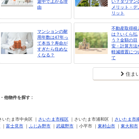
途中で上がる理
い？タワマン
由
メリット・デ
リット
不動産取得税
マンションの耐
は？いくら払
用年数は47年っ
う？金額の目
て本当？寿命が
安・計算方法
すぎたら住めな
軽減措置につ
くなる？
て
住ま
他物件を探す :
さいたま市中央区 ｜
さいたま市桜区
｜さいたま市浦和区 ｜
さいたま市
市
｜
富士見市
｜
ふじみ野市
｜
武蔵野市
｜小平市 ｜
東村山市
｜
東大和市