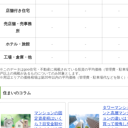
店舗付き住宅
-
-
-
売店舗・売事務
-
-
-
所
ホテル・旅館
-
-
-
工場・倉庫・他
-
-
-
※このデータはgoo住宅・不動産に掲載されている投資の平均価格（管理費・駐車
戸以上の掲載があるものについてのみ対象とします。
※周辺エリアの価格相場は築20年以内の平均価格（管理費・駐車場代などを除く）
住まいのコラム
タワーマンシ
マンションの固
ンと高層マン
定資産税はいく
ョンの違いは
ら？目安金額や
買って後悔し