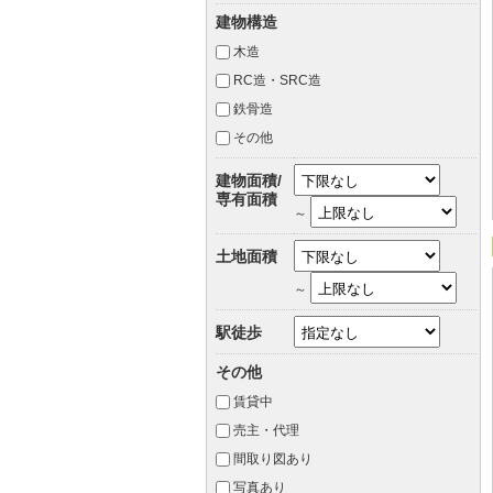
建物構造
木造
RC造・SRC造
鉄骨造
その他
建物面積/
専有面積
～
土地面積
～
駅徒歩
その他
賃貸中
売主・代理
間取り図あり
写真あり