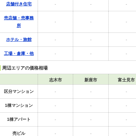
店舗付き住宅
-
-
-
売店舗・売事務
-
-
-
所
ホテル・旅館
-
-
-
工場・倉庫・他
-
-
-
周辺エリアの価格相場
志木市
新座市
富士見市
区分マンション
-
-
-
1棟マンション
-
-
-
1棟アパート
-
-
-
売ビル
-
-
-