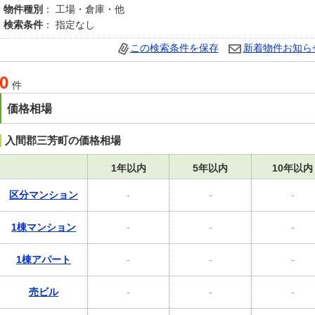
物件種別
： 工場・倉庫・他
検索条件
： 指定なし
この検索条件を保存
新着物件お知ら
0
件
価格相場
入間郡三芳町の価格相場
1年以内
5年以内
10年以内
区分マンション
-
-
-
1棟マンション
-
-
-
1棟アパート
-
-
-
売ビル
-
-
-