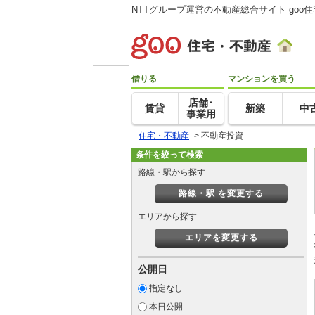
NTTグループ運営の不動産総合サイト goo
借りる
マンションを買う
店舗･
賃貸
新築
中
事業用
住宅・不動産
>
不動産投資
条件を絞って検索
路線・駅から探す
路線・駅 を変更する
エリアから探す
エリアを変更する
公開日
指定なし
本日公開