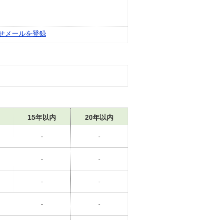
せメールを登録
15年以内
20年以内
-
-
-
-
-
-
-
-