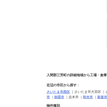
入間郡三芳町の詳細地域から工場・倉庫・
近辺の市区から探す :
さいたま市西区
｜さいたま市大宮区 ｜
市
｜
朝霞市
｜志木市 ｜
和光市
｜
新座
物件種別