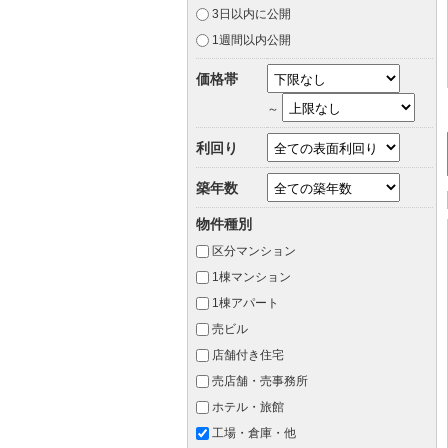
3日以内に公開
1週間以内公開
価格帯
～
利回り
築年数
物件種別
区分マンション
1棟マンション
1棟アパート
売ビル
店舗付き住宅
売店舗・売事務所
ホテル・旅館
工場・倉庫・他