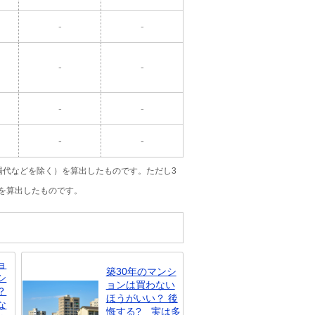
-
-
-
-
-
-
-
-
場代などを除く）を算出したものです。ただし3
を算出したものです。
ョ
築30年のマンシ
シ
ョンは買わない
？
ほうがいい？ 後
な
悔する? 実は多