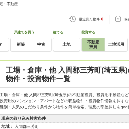
住宅・不動産
0
最近見た物件
保
一戸建てを買う
建てる
投資する
不動産
古
新築
中古
土地
土地活用
投資
工場・倉庫・他 入間郡三芳町(埼玉県
物件・投資物件一覧
工場・倉庫・他 入間郡三芳町(埼玉県)の不動産投資、投資用不動産な
投資用のマンション・アパートなどの収益物件・投資物件情報を探すな
種別・人気のこだわり条件から物件を簡単検索。理想の部屋探しをgo
現在の絞り込み検索条件
地域
： 入間郡三芳町