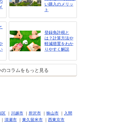
の
い購入のメリッ
メ
ト
と
登録免許税と
は？計算方法や
や
軽減措置をわか
い
りやすく解説
いのコラムをもっと見る
南区
｜
川越市
｜
所沢市
｜
狭山市
｜
入間
｜
清瀬市
｜
東久留米市
｜
西東京市