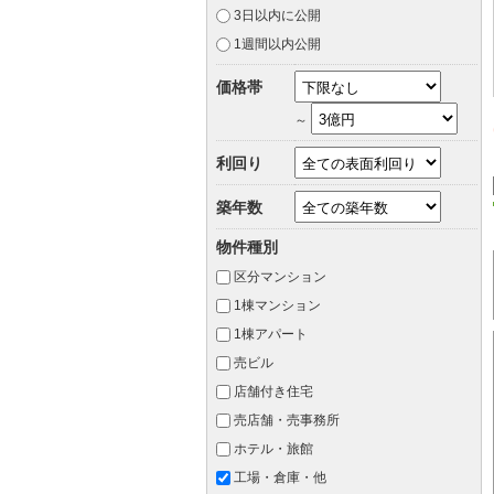
3日以内に公開
1週間以内公開
価格帯
～
利回り
築年数
物件種別
区分マンション
1棟マンション
1棟アパート
売ビル
店舗付き住宅
売店舗・売事務所
ホテル・旅館
工場・倉庫・他