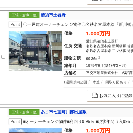
清須市土器野
工場・倉庫・他
Point
〇一戸建オーナーチェンジ物件〇名鉄名古屋本線『新川橋』
1,000万円
価格
愛知県清須市土器野
住所 交通
名鉄名古屋本線 新川橋駅 徒歩
名鉄名古屋本線 二ツ杁駅 徒歩
建物面積
2
99.36m
築年月
1979年6月(築47年3ヶ月)
店舗名
三交不動産株式会社 名駅営
1週間以内公開
木造
間取り図あり
お気に入りに登録
あま市七宝町川部出屋敷
工場・倉庫・他
Point
■オーナーチェンジ物件■利回り9.95％ ■現状年間収入995，
1,000万円
価格