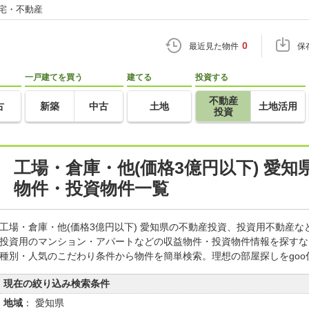
住宅・不動産
0
最近見た物件
保
一戸建てを買う
建てる
投資する
不動産
古
新築
中古
土地
土地活用
投資
工場・倉庫・他(価格3億円以下) 愛
物件・投資物件一覧
工場・倉庫・他(価格3億円以下) 愛知県の不動産投資、投資用不動産
投資用のマンション・アパートなどの収益物件・投資物件情報を探すな
種別・人気のこだわり条件から物件を簡単検索。理想の部屋探しをgo
現在の絞り込み検索条件
地域
： 愛知県