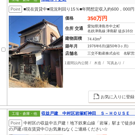
Point
■現在賃貸中■現況利回り15％■年間想定収入約600，000円
350万円
価格
愛知県津島市中之町
住所 交通
名鉄津島線 津島駅 徒歩16分
建物面積
2
74.43m
築年月
1976年6月(築50年3ヶ月)
店舗名
三交不動産株式会社 名駅営
1週間以内公開
木造
写真あり
お気に入りに登録
収益戸建 中村区岩塚町神田 Ｓ－ＨＯＵＳＥ 
工場・倉庫・他
Point
中村区の収益中古戸建！地下鉄東山線「岩塚」駅まで徒歩約
の戸建♪現在賃貸中◎お気兼ねなくご連絡ください☆