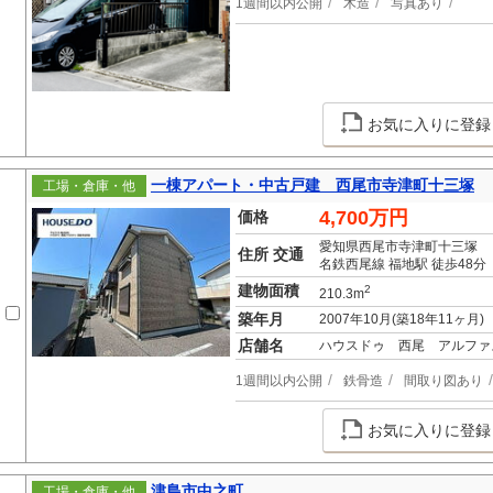
1週間以内公開
木造
写真あり
お気に入りに登録
一棟アパート・中古戸建 西尾市寺津町十三塚
工場・倉庫・他
4,700万円
価格
愛知県西尾市寺津町十三塚
住所 交通
名鉄西尾線 福地駅 徒歩48分
建物面積
2
210.3m
築年月
2007年10月(築18年11ヶ月)
店舗名
ハウスドゥ 西尾 アルファ
1週間以内公開
鉄骨造
間取り図あり
お気に入りに登録
津島市中之町
工場・倉庫・他