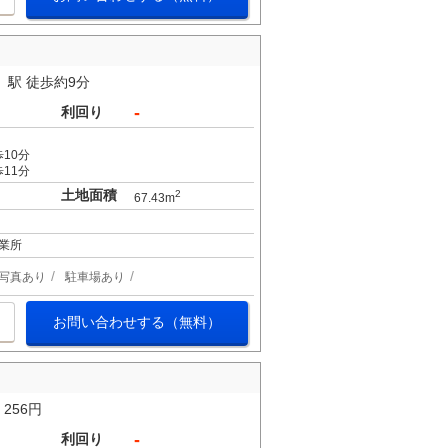
駅 徒歩約9分
-
利回り
10分
11分
土地面積
2
67.43m
業所
写真あり
駐車場あり
お問い合わせする（無料）
256円
-
利回り