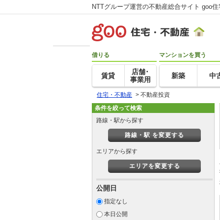
NTTグループ運営の不動産総合サイト goo
借りる
マンションを買う
店舗･
賃貸
新築
中
事業用
住宅・不動産
>
不動産投資
条件を絞って検索
路線・駅から探す
路線・駅 を変更する
エリアから探す
エリアを変更する
公開日
指定なし
本日公開