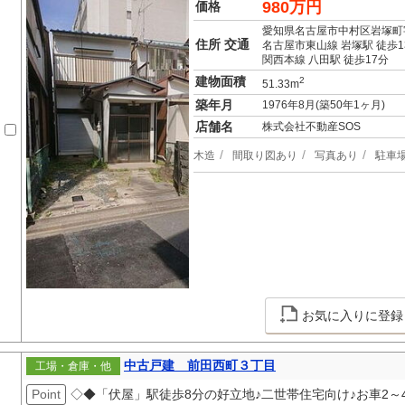
980万円
価格
愛知県名古屋市中村区岩塚町
住所 交通
名古屋市東山線 岩塚駅 徒歩1
関西本線 八田駅 徒歩17分
建物面積
2
51.33m
築年月
1976年8月(築50年1ヶ月)
店舗名
株式会社不動産SOS
木造
間取り図あり
写真あり
駐車
お気に入りに登録
中古戸建 前田西町３丁目
工場・倉庫・他
Point
◇◆「伏屋」駅徒歩8分の好立地♪二世帯住宅向け♪お車2～