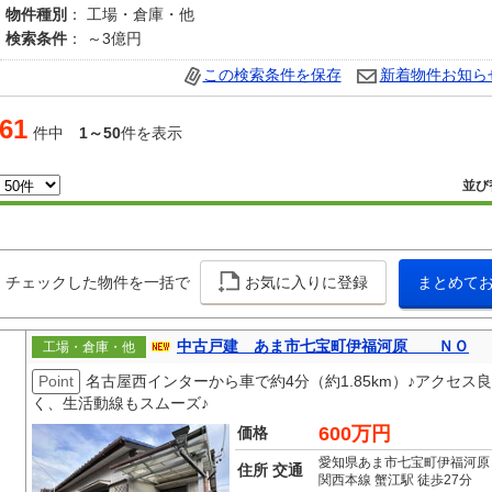
物件種別
： 工場・倉庫・他
検索条件
： ～3億円
この検索条件を保存
新着物件お知ら
61
件中
1～50
件を表示
並び
チェックした物件を一括で
お気に入りに登録
まとめて
中古戸建 あま市七宝町伊福河原 ＮＯ
工場・倉庫・他
Point
名古屋西インターから車で約4分（約1.85km）♪アクセ
く、生活動線もスムーズ♪
600万円
価格
愛知県あま市七宝町伊福河原
住所 交通
関西本線 蟹江駅 徒歩27分