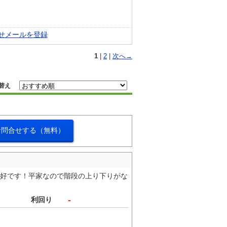
せメールを登録
1
|
2
|
次へ→
替え
お問合せする（無料）
ス良好です！平家なので階段の上り下りがな
-
利回り