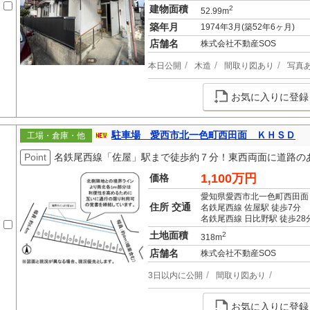
建物面積
2
52.99m
築年月
1974年3月(築52年6ヶ月)
店舗名
株式会社不動産SOS
本日公開
木造
間取り図あり
写真
お気に入りに登録
駐車場 愛西市北一色町西田面 ＫＨＳＤ
工場・倉庫・他
Point
名鉄尾西線「佐屋」駅まで徒歩約７分！東西両面に道路の
1,100万円
価格
愛知県愛西市北一色町西田面
住所 交通
名鉄尾西線 佐屋駅 徒歩7分
名鉄尾西線 日比野駅 徒歩28
土地面積
2
318m
店舗名
株式会社不動産SOS
3日以内に公開
間取り図あり
お気に入りに登録