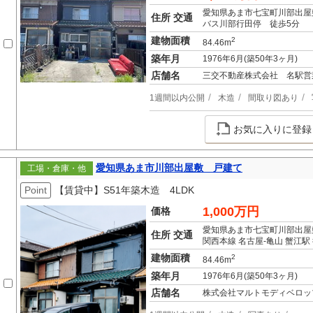
愛知県あま市七宝町川部出屋
住所 交通
バス川部行田停 徒歩5分
建物面積
2
84.46m
築年月
1976年6月(築50年3ヶ月)
店舗名
三交不動産株式会社 名駅営
1週間以内公開
木造
間取り図あり
お気に入りに登録
愛知県あま市川部出屋敷 戸建て
工場・倉庫・他
Point
【賃貸中】S51年築木造 4LDK
1,000万円
価格
愛知県あま市七宝町川部出屋
住所 交通
関西本線 名古屋-亀山 蟹江駅 
建物面積
2
84.46m
築年月
1976年6月(築50年3ヶ月)
店舗名
株式会社マルトモディベロッ