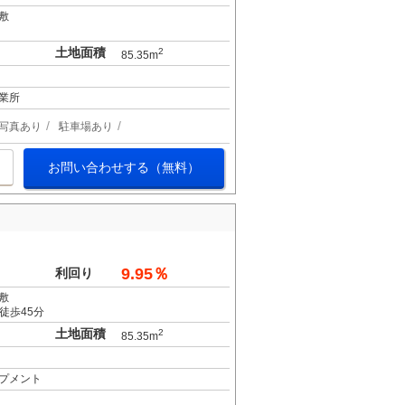
敷
土地面積
2
85.35m
業所
写真あり
駐車場あり
お問い合わせする（無料）
9.95％
利回り
敷
徒歩45分
土地面積
2
85.35m
プメント