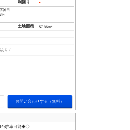
-
利回り
字神田
3分
土地面積
2
57.86m
場あり
お問い合わせする（無料）
4台駐車可能◆◇