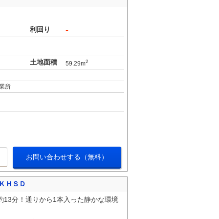
-
利回り
土地面積
2
59.29m
業所
お問い合わせする（無料）
ＫＨＳＤ
13分！通りから1本入った静かな環境