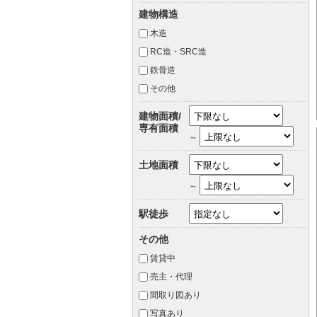
建物構造
木造
RC造・SRC造
鉄骨造
その他
建物面積/
専有面積
～
土地面積
～
駅徒歩
その他
賃貸中
売主・代理
間取り図あり
写真あり