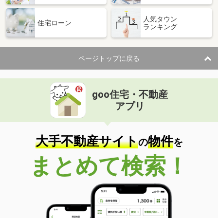
人気タウン
住宅ローン
ランキング
ページトップに戻る
goo住宅・不動産
アプリ
大手不動産サイト
物件
の
を
まとめて検索！