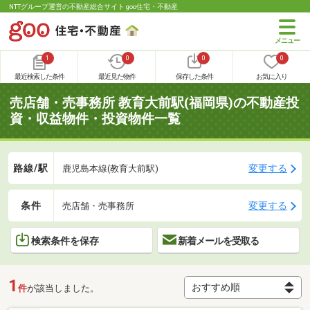
NTTグループ運営の不動産総合サイト goo住宅・不動産
1
0
0
0
最近検索した条件
最近見た物件
保存した条件
お気に入り
売店舗・売事務所 教育大前駅(福岡県)の不動産投
資・収益物件・投資物件一覧
路線/駅
変更する
鹿児島本線(教育大前駅)
条件
変更する
売店舗・売事務所
検索条件を保存
新着メールを受取る
1
件
が該当しました。