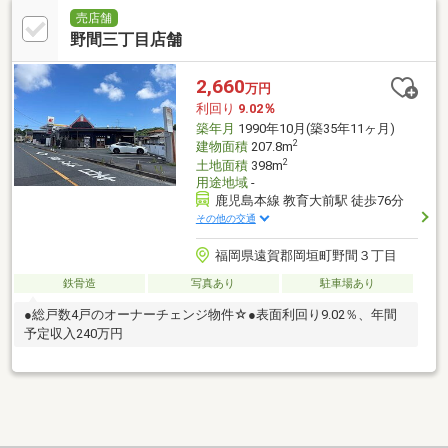
売店舗
野間三丁目店舗
2,660
万円
利回り
9.02％
築年月
1990年10月(築35年11ヶ月)
2
建物面積
207.8m
2
土地面積
398m
用途地域
-
鹿児島本線 教育大前駅 徒歩76分
その他の交通
福岡県遠賀郡岡垣町野間３丁目
鉄骨造
写真あり
駐車場あり
●総戸数4戸のオーナーチェンジ物件☆●表面利回り9.02％、年間
予定収入240万円