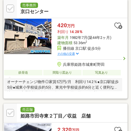
売事務所
京口センター
420
万円
利回り
14.28％
築年月
1982年7月(築44年2ヶ月)
2
建物面積
53.36m
播但線 京口駅 徒歩5分
その他の交通
兵庫県姫路市城東町野田
鉄骨造
間取り図あり
写真あり
オーナーチェンジ物件◎家賃5万円/月 利回り14.2％●京口駅徒歩
5分●城東小学校徒歩約5分、東光中学校徒歩約6分と近く便利な立
地です●商業施設が多数あり毎日のお買い物にも便利です
売店舗
姫路市田寺東２丁目／収益 店舗
2,320
万円