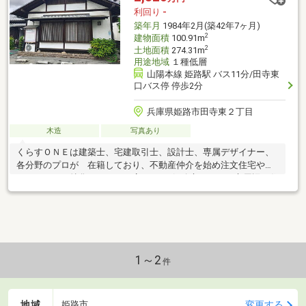
利回り
-
築年月
1984年2月(築42年7ヶ月)
2
建物面積
100.91m
2
土地面積
274.31m
用途地域
１種低層
山陽本線 姫路駅 バス11分/田寺東
口バス停 停歩2分
兵庫県姫路市田寺東２丁目
木造
写真あり
くらすＯＮＥは建築士、宅建取引士、設計士、専属デザイナー、
各分野のプロが 在籍しており、不動産仲介を始め注文住宅やリ
フォームにも特化しているお店です♪ 姫路市・たつの市周辺の住
まいに関するご相談は株式
1～2
件
地域
変更する
姫路市