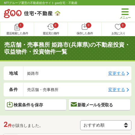
NTTグループ運営の不動産総合サイト goo住宅・不動産
1
0
0
0
最近検索した条件
最近見た物件
保存した条件
お気に入り
売店舗・売事務所 姫路市(兵庫県)の不動産投資・
収益物件・投資物件一覧
地域
変更する
姫路市
条件
変更する
売店舗・売事務所
検索条件を保存
新着メールを受取る
2
件
が該当しました。