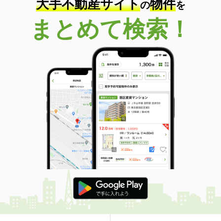
大手不動産サイト
物件
の
を
まとめて検索！