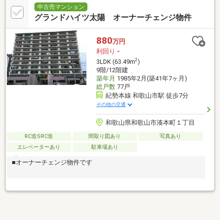
中古売マンション
グランドハイツ太陽 オーナーチェンジ物件
880
万円
利回り
-
2
3LDK (63.49m
)
9階/12階建
築年月
1985年2月(築41年7ヶ月)
総戸数
77戸
紀勢本線 和歌山市駅 徒歩7分
その他の交通
和歌山県和歌山市湊本町１丁目
RC造SRC造
間取り図あり
写真あり
エレベーターあり
駐車場あり
■オーナーチェンジ物件です