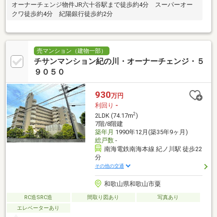
オーナーチェンジ物件JR六十谷駅まで徒歩約4分 スーパーオー
クワ徒歩約4分 紀陽銀行徒歩約2分
売マンション（建物一部）
チサンマンション紀の川・オーナーチェンジ・５
９０５０
930
万円
利回り
-
2
2LDK (74.17m
)
7階/8階建
築年月
1990年12月(築35年9ヶ月)
総戸数
-
南海電鉄南海本線 紀ノ川駅 徒歩22
分
その他の交通
和歌山県和歌山市粟
RC造SRC造
間取り図あり
写真あり
エレベーターあり