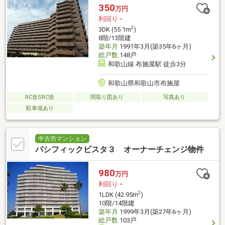
350
万円
利回り
-
2
3DK (55.1m
)
8階/13階建
築年月
1991年3月(築35年6ヶ月)
総戸数
148戸
和歌山線 布施屋駅 徒歩3分
和歌山県和歌山市布施屋
RC造SRC造
間取り図あり
写真あり
駐車場あり
中古売マンション
パシフィックビスタ３ オーナーチェンジ物件
980
万円
利回り
-
2
1LDK (42.95m
)
10階/14階建
築年月
1999年3月(築27年6ヶ月)
総戸数
103戸