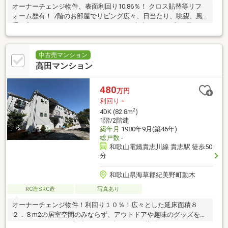
オーナーチェンジ物件、表面利回り10.86％！ クロス貼替等リフ
ォーム歴有！ 7階のお部屋でリビング広々、日当たり、眺望、風
通し良好！ コンビニ、ドラッグストア、病院、銀行、郵便局など
便利な施設充実
中古売マンション
高田マンション
480
万円
利回り
-
2
4DK (82.8m
)
1階/2階建
築年月
1980年9月(築46年)
総戸数
-
和歌山電鐵貴志川線 貴志駅 徒歩50
分
和歌山県海草郡紀美野町動木
RC造SRC造
写真あり
オーナーチェンジ物件！利回り１０％！広々とした延床面積８
２．８m2の居室空間のみならず、アウトドアや趣味のグッズを置
くのにもってこいの収納スペース有なので、片付けめんどくさ