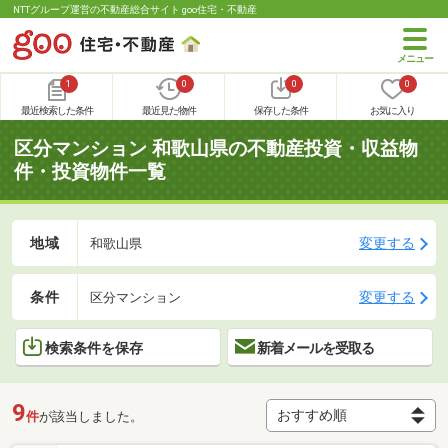
NTTグループ運営の不動産総合サイト goo住宅・不動産
1
0
0
0
最近検索した条件
最近見た物件
保存した条件
お気に入り
区分マンション 和歌山県の不動産投資・収益物
件・投資物件一覧
地域
変更する
和歌山県
条件
変更する
区分マンション
検索条件を保存
新着メールを受取る
9
件
が該当しました。