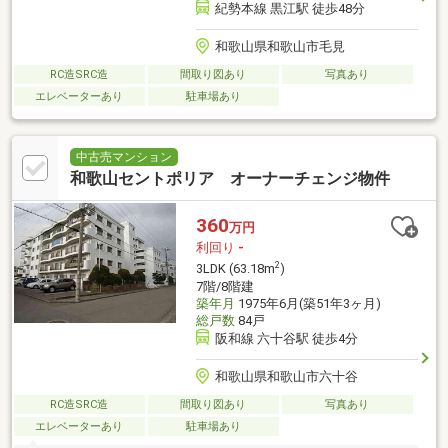
紀勢本線 黒江駅 徒歩48分
和歌山県和歌山市毛見
RC造SRC造
間取り図あり
写真あり
エレベーターあり
駐車場あり
中古売マンション
和歌山セントポリア オーナーチェンジ物件
360
万円
利回り
-
2
3LDK (63.18m
)
7階/8階建
築年月
1975年6月(築51年3ヶ月)
総戸数
84戸
阪和線 六十谷駅 徒歩4分
和歌山県和歌山市六十谷
RC造SRC造
間取り図あり
写真あり
エレベーターあり
駐車場あり