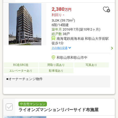
2,380
万円
利回り
-
2
3LDK (59.73m
)
6階/14階建
築年月
2016年7月(築10年2ヶ月)
総戸数
38戸
南海電鉄南海本線 和歌山大学前駅
徒歩1分
その他の交通
和歌山県和歌山市中
RC造SRC造
間取り図あり
写真あり
エレベーターあり
駐車場あり
■オーナーチェンジ物件
中古売マンション
ライオンズマンションリバーサイド布施屋