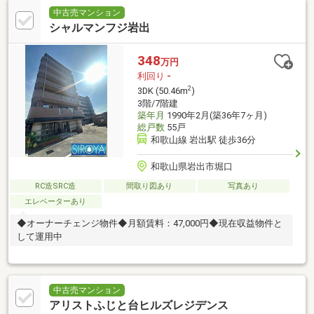
中古売マンション
シャルマンフジ岩出
348
万円
利回り
-
2
3DK (50.46m
)
3階/7階建
築年月
1990年2月(築36年7ヶ月)
総戸数
55戸
和歌山線 岩出駅 徒歩36分
和歌山県岩出市堀口
RC造SRC造
間取り図あり
写真あり
エレベーターあり
◆オーナーチェンジ物件◆月額賃料：47,000円◆現在収益物件と
して運用中
中古売マンション
アリストふじと台ヒルズレジデンス