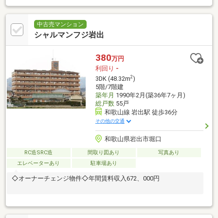
い！という方の強い味方に。
中古売マンション
シャルマンフジ岩出
380
万円
利回り
-
2
3DK (48.32m
)
5階/7階建
築年月
1990年2月(築36年7ヶ月)
総戸数
55戸
和歌山線 岩出駅 徒歩36分
その他の交通
和歌山県岩出市堀口
RC造SRC造
間取り図あり
写真あり
エレベーターあり
駐車場あり
◇オーナーチェンジ物件◇年間賃料収入672、000円