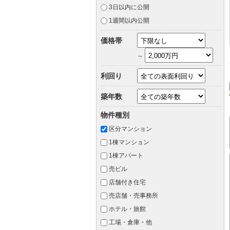
3日以内に公開
1週間以内公開
価格帯
～
利回り
築年数
物件種別
区分マンション
1棟マンション
1棟アパート
売ビル
店舗付き住宅
売店舗・売事務所
ホテル・旅館
工場・倉庫・他