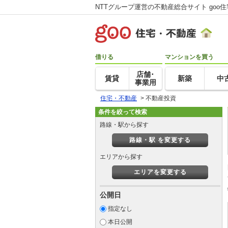
NTTグループ運営の不動産総合サイト goo
借りる
マンションを買う
店舗･
賃貸
新築
中
事業用
住宅・不動産
>
不動産投資
条件を絞って検索
路線・駅から探す
路線・駅 を変更する
エリアから探す
エリアを変更する
公開日
指定なし
本日公開