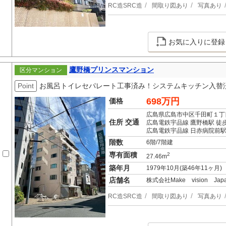
RC造SRC造
間取り図あり
写真あり
お気に入りに登録
鷹野橋プリンスマンション
区分マンション
Point
お風呂トイレセパレート工事済み！システムキッチン入替
698万円
価格
広島県広島市中区千田町１丁
住所 交通
広島電鉄宇品線 鷹野橋駅 徒
広島電鉄宇品線 日赤病院前駅
階数
6階/7階建
専有面積
2
27.46m
築年月
1979年10月(築46年11ヶ月)
店舗名
株式会社Make vision Jap
RC造SRC造
間取り図あり
写真あり