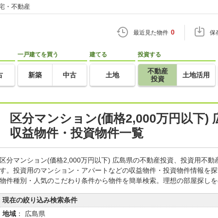
住宅・不動産
0
最近見た物件
保
一戸建てを買う
建てる
投資する
不動産
古
新築
中古
土地
土地活用
投資
区分マンション(価格2,000万円以下
収益物件・投資物件一覧
区分マンション(価格2,000万円以下) 広島県の不動産投資、投資用
す。投資用のマンション・アパートなどの収益物件・投資物件情報を探
物件種別・人気のこだわり条件から物件を簡単検索。理想の部屋探しを
現在の絞り込み検索条件
地域
： 広島県