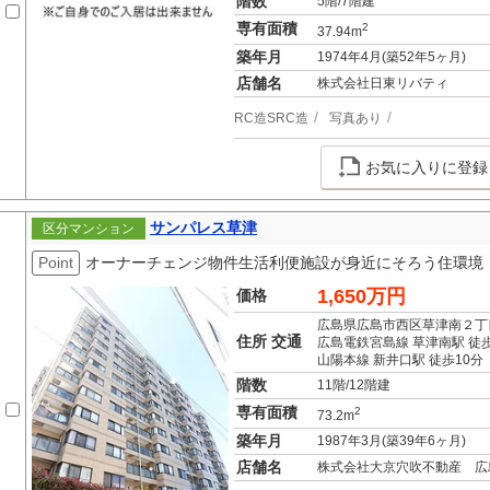
階数
5階/7階建
専有面積
2
37.94m
築年月
1974年4月(築52年5ヶ月)
店舗名
株式会社日東リバティ
RC造SRC造
写真あり
お気に入りに登録
サンパレス草津
区分マンション
Point
オーナーチェンジ物件生活利便施設が身近にそろう住環境
1,650万円
価格
広島県広島市西区草津南２丁
住所 交通
広島電鉄宮島線 草津南駅 徒
山陽本線 新井口駅 徒歩10分
階数
11階/12階建
専有面積
2
73.2m
築年月
1987年3月(築39年6ヶ月)
店舗名
株式会社大京穴吹不動産 広