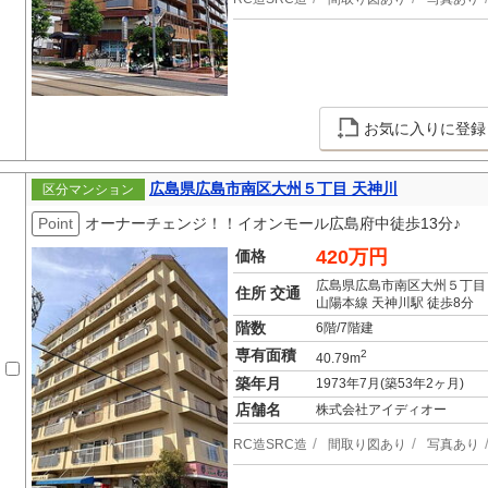
お気に入りに登録
広島県広島市南区大州５丁目 天神川
区分マンション
Point
オーナーチェンジ！！イオンモール広島府中徒歩13分♪
420万円
価格
広島県広島市南区大州５丁目
住所 交通
山陽本線 天神川駅 徒歩8分
階数
6階/7階建
専有面積
2
40.79m
築年月
1973年7月(築53年2ヶ月)
店舗名
株式会社アイディオー
RC造SRC造
間取り図あり
写真あり