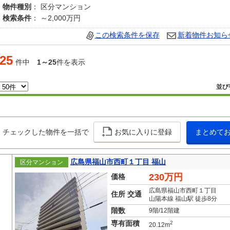
物件種別
： 区分マンション
検索条件
： ～2,000万円
この検索条件を保存
新着物件お知ら
25
件中
1～25
件を表示
並び
チェックした物件を一括で
お気に入りに登録
まとめて
広島県福山市西町１丁目 福山
区分マンション
230万円
価格
広島県福山市西町１丁目
住所 交通
山陽本線 福山駅 徒歩8分
階数
9階/12階建
専有面積
2
20.12m