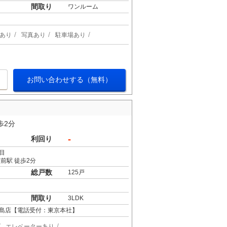
間取り
ワンルーム
あり
写真あり
駐車場あり
お問い合わせする（無料）
歩2分
-
利回り
目
前駅 徒歩2分
総戸数
125戸
間取り
3LDK
島店【電話受付：東京本社】
エレベーターあり