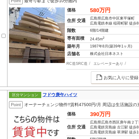
Point
最寄り駅まで徒歩10分圏内
580万円
価格
広島県広島市中区東平塚町
住所 交通
広島電鉄本線 稲荷町駅 徒歩
階数
6階/14階建
専有面積
2
24.45m
築年月
1987年8月(築39年1ヶ月)
店舗名
株式会社日本ネスト
RC造SRC造
エレベーターあり
お気に入りに登録
フドウ庚午ハイツ
区分マンション
Point
オーナーチェンジ物件!!賃料47500円/月 周辺は生活施
390万円
価格
広島県広島市西区庚午南２丁
住所 交通
広島電鉄宮島線 古江駅 徒歩
広島電鉄宮島線 草津駅 徒歩1