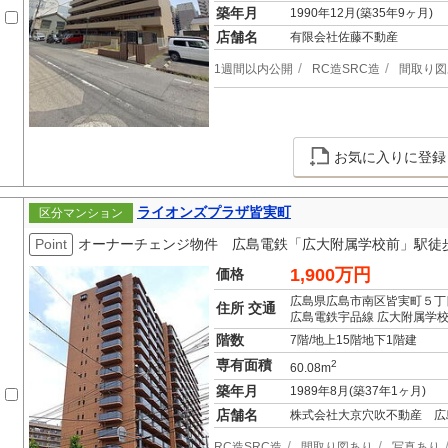
築年月
1990年12月(築35年9ヶ月)
店舗名
有限会社佐藤不動産
1週間以内公開
RC造SRC造
間取り図
お気に入りに登録
ライオンズプラザ皆実町
区分マンション
Point
オーナーチェンジ物件 広島電鉄「広大附属学校前」駅徒
1,900万円
価格
広島県広島市南区皆実町５丁
住所 交通
広島電鉄宇品線 広大附属学校
階数
7階/地上15階地下1階建
専有面積
2
60.08m
築年月
1989年8月(築37年1ヶ月)
店舗名
株式会社大京穴吹不動産 広
RC造SRC造
間取り図あり
写真あり