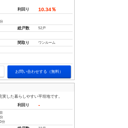
10.34％
利回り
8分
総戸数
52戸
間取り
ワンルーム
お問い合わせする（無料）
設の充実した暮らしやすい平坦地です。
-
利回り
目
8分
0分