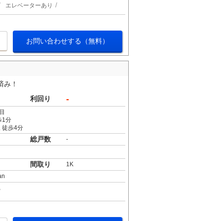
エレベーターあり
お問い合わせする（無料）
済み！
-
利回り
目
歩1分
 徒歩4分
総戸数
-
間取り
1K
an