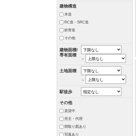
建物構造
木造
RC造・SRC造
鉄骨造
その他
建物面積/
専有面積
～
土地面積
～
駅徒歩
その他
賃貸中
売主・代理
間取り図あり
写真あり