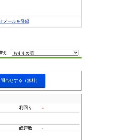
せメールを登録
替え
お問合せする（無料）
-
利回り
総戸数
-