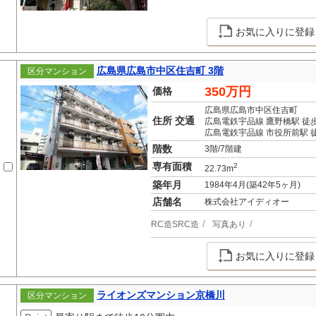
お気に入りに登録
広島県広島市中区住吉町 3階
区分マンション
350万円
価格
広島県広島市中区住吉町
住所 交通
広島電鉄宇品線 鷹野橋駅 徒
広島電鉄宇品線 市役所前駅 徒
階数
3階/7階建
専有面積
2
22.73m
築年月
1984年4月(築42年5ヶ月)
店舗名
株式会社アイディオー
RC造SRC造
写真あり
お気に入りに登録
ライオンズマンション京橋川
区分マンション