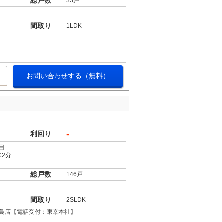
総戸数
33戸
間取り
1LDK
お問い合わせする（無料）
-
利回り
目
歩2分
総戸数
146戸
間取り
2SLDK
島店【電話受付：東京本社】