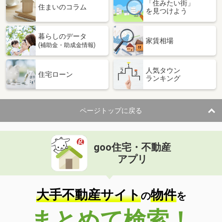
「住みたい街」
住まいのコラム
を見つけよう
暮らしのデータ
家賃相場
(補助金・助成金情報)
人気タウン
住宅ローン
ランキング
ページトップに戻る
goo住宅・不動産
アプリ
大手不動産サイト
物件
の
を
まとめて検索！