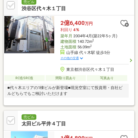
売ビル
渋谷区代々木１丁目
2億6,400
万円
利回り
4％
築年月
2004年4月(築22年5ヶ月)
2
建物面積
140.72m
2
土地面積
56.09m
山手線 代々木駅 徒歩5分
その他の交通
東京都渋谷区代々木１丁目
RC造SRC造
間取り図あり
写真あり
■代々木エリアの1棟ビルが新登場■現況空室にて投資用・自社ビ
ルどちらでもご検討いただけます
売ビル
太田ビル平井４丁目