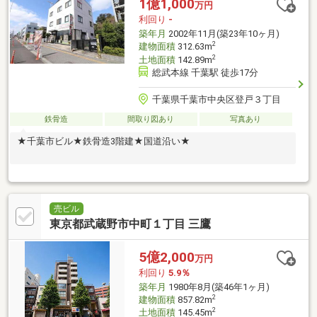
1億1,000
万円
利回り
-
築年月
2002年11月(築23年10ヶ月)
2
建物面積
312.63m
2
土地面積
142.89m
総武本線 千葉駅 徒歩17分
千葉県千葉市中央区登戸３丁目
鉄骨造
間取り図あり
写真あり
★千葉市ビル★鉄骨造3階建★国道沿い★
売ビル
東京都武蔵野市中町１丁目 三鷹
5億2,000
万円
利回り
5.9％
築年月
1980年8月(築46年1ヶ月)
2
建物面積
857.82m
2
土地面積
145.45m