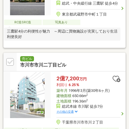
総武・中央緩行線 三鷹駅 徒歩4分
東京都武蔵野市中町１丁目
RC造SRC造
写真あり
三鷹駅4分の利便性が魅力 ～周辺に買物施設が充実しており生活
利便良好
売ビル
市川市市川二丁目ビル
2億7,200
万円
利回り
6.25％
築年月
1996年3月(築30年6ヶ月)
2
建物面積
650.66m
2
土地面積
196.36m
総武本線 市川駅 徒歩7分
その他の交通
千葉県市川市市川２丁目