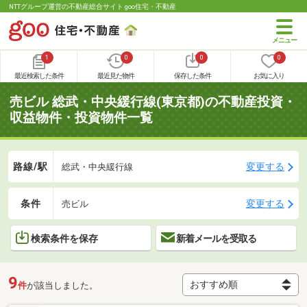
NTTグループ運営の不動産総合サイト goo住宅・不動産
1
0
0
0
最近検索した条件
最近見た物件
保存した条件
お気に入り
売ビル 総武・中央緩行線(東京都)の不動産投資・
収益物件・投資物件一覧
路線/駅
変更する
総武・中央緩行線
条件
変更する
売ビル
検索条件を保存
新着メールを受取る
9
件
が該当しました。