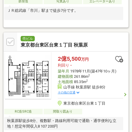
鉄骨造
写真あり
エレベーターあり
ＪＲ総武線「市川」駅まで徒歩7分です。
売ビル
東京都台東区台東１丁目 秋葉原
2億5,500
万円
利回り
-
築年月
1978年11月(築47年10ヶ月)
2
建物面積
261.86m
2
土地面積
85.35m
山手線 秋葉原駅 徒歩8分
その他の交通
東京都台東区台東１丁目
RC造SRC造
間取り図あり
秋葉原駅徒歩8分、複数駅・路線利用可能で通勤・通学便利な立
地！想定年間収入8 107 200円