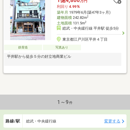
1億4,800
万円
利回り
4.99％
築年月
1979年6月(築47年3ヶ月)
2
建物面積
242.82m
2
土地面積
131.5m
総武・中央緩行線 平井駅 徒歩5分
東京都江戸川区平井４丁目
鉄骨造
写真あり
平井駅から徒歩５分の好立地商業ビル
1～9
件
路線/駅
変更する
総武・中央緩行線