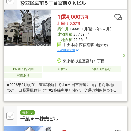
１００ｍ（徒歩約２分）■千代田区立和泉公園…約５７０ｍ（徒歩
杉並区宮前５丁目宮前ＯＫビル
約８分）■東神田郵便局…約２９０ｍ（徒歩約４分）
1億4,000
万円
利回り
5.57％
築年月
1989年1月(築37年8ヶ月)
2
建物面積
277.93m
2
土地面積
95.22m
中央本線 西荻窪駅 徒歩9分
その他の交通
東京都杉並区宮前５丁目
1週間以内公開
鉄骨造
間取り図あり
写真あり
■2026年8月現在、満室稼働中です■五日市街道に面する角敷地に
つき、日照通風良好です■2路線利用可能で、交通の利便性良好で
す
売ビル
千葉★一棟売ビル