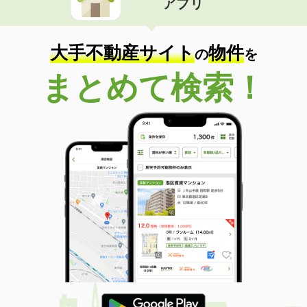
アプリ
大手不動産サイト
物件
の
を
まとめて検索！