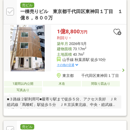
売ビル
一棟売りビル 東京都千代田区東神田１丁目 １
億８，８００万
1億8,800
万円
利回り
-
築年月
2026年5月
2
建物面積
73.17m
2
土地面積
43.7m
山手線 秋葉原駅 徒歩10分
その他の交通
東京都 千代田区東神田１丁目
1週間以内公開
木造
間取り図あり
写真あり
■３路線２駅利用可■最寄り駅まで徒歩５分、アクセス良好 ＪＲ
総武線「馬喰町」駅徒歩５分 ＪＲ京浜東北線、中央・総武線、
山手線「秋葉原」駅徒歩１０分■周辺にオフィス・店舗多数有Ｌ
ＩＦＥ ＩＮＦＯＲＭＡＴＩＯＮ■まいばすけっと岩本町二丁目
店…約３９０ｍ（徒歩約５分）■セブンイレブン東神田二丁目店…
約１３０ｍ（徒歩約２分）■ファミリーマート東神田二丁目店…約
売ビル