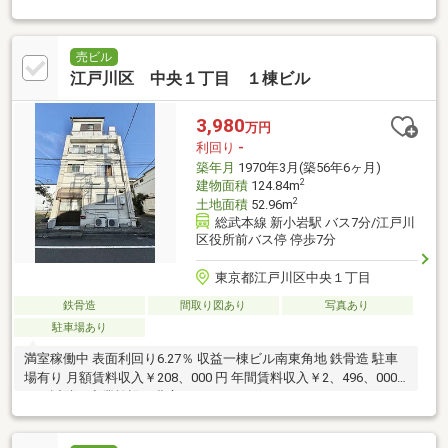
売ビル
江戸川区 中央１丁目 １棟ビル
3,980
万円
利回り
-
築年月
1970年3月(築56年6ヶ月)
2
建物面積
124.84m
2
土地面積
52.96m
総武本線 新小岩駅 バス7分/江戸川
区役所前バス停 停歩7分
東京都江戸川区中央１丁目
鉄骨造
間取り図あり
写真あり
駐車場あり
満室稼働中 表面利回り6.27％ 収益一棟ビル南東角地 鉄骨造 駐車
場有り 月額賃料収入￥208、000 円 年間賃料収入￥2、496、000
円 近隣に商業施設が豊富