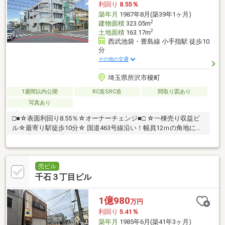
利回り
8.55％
築年月
1987年8月(築39年1ヶ月)
2
建物面積
323.05m
2
土地面積
163.17m
西武池袋・豊島線 小手指駅 徒歩10
分
その他の交通
埼玉県所沢市榎町
1週間以内公開
RC造SRC造
間取り図あり
写真あり
□■☆表面利回り8.55％☆オーナーチェンジ■□ ☆一棟売り収益ビ
ル☆最寄り駅徒歩10分☆ 国道463号線沿い！幅員12ｍの角地にタ
イル張りの存在感のある佇まい。
売ビル
千石３丁目ビル
1億980
万円
利回り
5.41％
築年月
1985年6月(築41年3ヶ月)