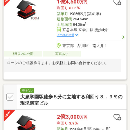
1億4,500
万円
利回り
6.06％
築年月
1985年9月(築41年)
2
建物面積
264.64m
2
土地面積
84.06m
京急本線 立会川駅 徒歩4分
その他の交通
東京都 品川区 南大井１
3日以内に公開
写真あり
ローンのご相談承ります。お気軽にお問い合わせください。
売ビル
大泉学園駅徒歩５分に立地する利回り３．９％の
現況満室ビル
2億3,000
万円
利回り
3.9％
築年月
1990年6月(築36年3ヶ月)