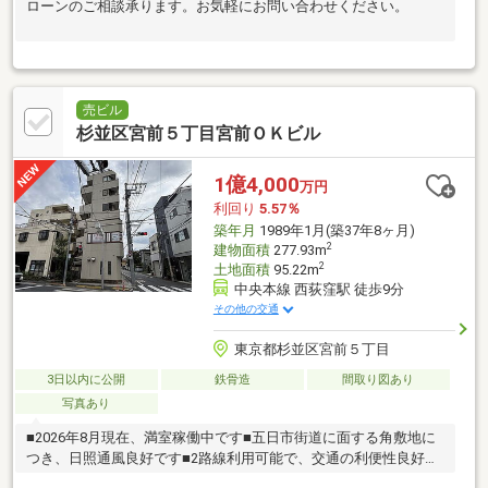
ローンのご相談承ります。お気軽にお問い合わせください。
売ビル
杉並区宮前５丁目宮前ＯＫビル
1億4,000
万円
利回り
5.57％
築年月
1989年1月(築37年8ヶ月)
2
建物面積
277.93m
2
土地面積
95.22m
中央本線 西荻窪駅 徒歩9分
その他の交通
東京都杉並区宮前５丁目
3日以内に公開
鉄骨造
間取り図あり
写真あり
■2026年8月現在、満室稼働中です■五日市街道に面する角敷地に
つき、日照通風良好です■2路線利用可能で、交通の利便性良好で
す