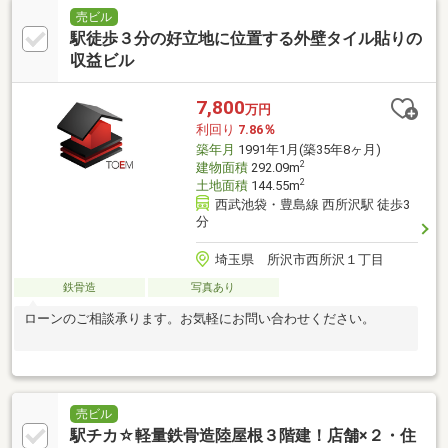
売ビル
駅徒歩３分の好立地に位置する外壁タイル貼りの
収益ビル
7,800
万円
利回り
7.86％
築年月
1991年1月(築35年8ヶ月)
2
建物面積
292.09m
2
土地面積
144.55m
西武池袋・豊島線 西所沢駅 徒歩3
分
埼玉県 所沢市西所沢１丁目
鉄骨造
写真あり
ローンのご相談承ります。お気軽にお問い合わせください。
売ビル
駅チカ☆軽量鉄骨造陸屋根３階建！店舗×２・住