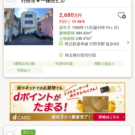
行田市★一棟売ビル
2,680
万円
利回り
15.98％
築年月
1990年11月(築35年10ヶ月)
2
建物面積
484.42m
2
土地面積
248.47m
秩父鉄道本線 行田市駅 徒歩6分
埼玉県行田市行田
1週間以内公開
RC造SRC造
間取り図あり
写真あり
売ビル