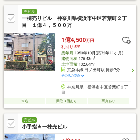
売ビル
一棟売りビル 神奈川県横浜市中区若葉町２丁
目 １億４，５００万
1億4,500
万円
利回り
5％
築年月
1953年10月(築72年11ヶ月)
2
建物面積
176.43m
2
土地面積
102.64m
京急本線 日ノ出町駅 徒歩7分
その他の交通
神奈川県 横浜市中区若葉町２丁
目
木造
間取り図あり
写真あり
売ビル
小手指★一棟売ビル