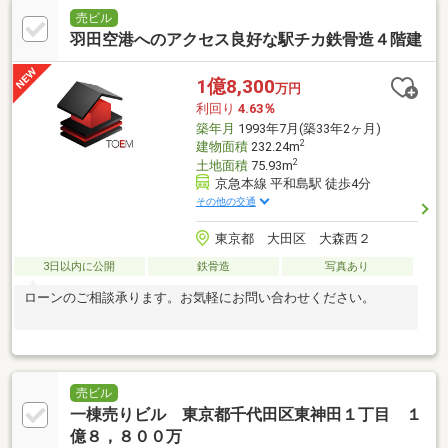
売ビル
羽田空港へのアクセス良好な駅チカ鉄骨造４階建
1億8,300
万円
利回り
4.63％
築年月
1993年7月(築33年2ヶ月)
2
建物面積
232.24m
2
土地面積
75.93m
京急本線 平和島駅 徒歩4分
その他の交通
東京都 大田区 大森西２
3日以内に公開
鉄骨造
写真あり
ローンのご相談承ります。お気軽にお問い合わせください。
売ビル
一棟売りビル 東京都千代田区東神田１丁目 １
億８，８００万