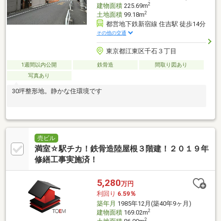
2
建物面積
225.69m
2
土地面積
99.18m
都営地下鉄新宿線 住吉駅 徒歩14分
その他の交通
東京都江東区千石３丁目
1週間以内公開
鉄骨造
間取り図あり
写真あり
30坪整形地。静かな住環境です
売ビル
満室☆駅チカ！鉄骨造陸屋根３階建！２０１９年
修繕工事実施済！
5,280
万円
利回り
6.59％
築年月
1985年12月(築40年9ヶ月)
2
建物面積
169.02m
2