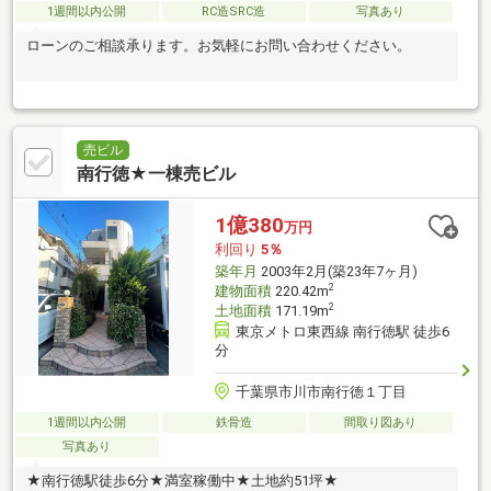
1週間以内公開
RC造SRC造
写真あり
ローンのご相談承ります。お気軽にお問い合わせください。
売ビル
南行徳★一棟売ビル
1億380
万円
利回り
5％
築年月
2003年2月(築23年7ヶ月)
2
建物面積
220.42m
2
土地面積
171.19m
東京メトロ東西線 南行徳駅 徒歩6
分
千葉県市川市南行徳１丁目
1週間以内公開
鉄骨造
間取り図あり
写真あり
★南行徳駅徒歩6分★満室稼働中★土地約51坪★