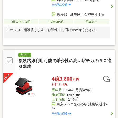
その他の交通
東京都 練馬区下石神井４丁目
3日以内に公開
RC造SRC造
写真あり
ローンのご相談承ります。お気軽にお問い合わせください。
売ビル
複数路線利用可能で希少性の高い駅チカのＲＣ造
６階建
4億3,800
万円
利回り
4％
築年月
1984年9月(築42年)
2
建物面積
478.58m
2
土地面積
121.9m
東京メトロ副都心線 池袋駅 徒歩6
分
その他の交通