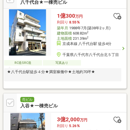
ービクル・エレベーターの電気・機械設備を全面更新、防水工事
八千代台★一棟売ビル
を含む外部・内部仕上げを全面更新
1億300
万円
利回り
8.55％
築年月
1988年7月(築38年2ヶ月)
2
建物面積
608.82m
2
土地面積
231.39m
京成本線 八千代台駅 徒歩4分
千葉県八千代市八千代台北５丁目
RC造SRC造
写真あり
★八千代台駅徒歩４分★満室稼働中★土地約70坪★
売ビル
入谷★一棟売ビル
3億2,000
万円
利回り
5.26％