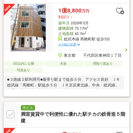
1億8,800
万円
利回り
-
築年月
2026年5月
2
建物面積
73.17m
2
土地面積
43.7m
総武本線 馬喰町駅 徒歩5分
その他の交通
東京都 千代田区東神田１丁目
3日以内に公開
木造
間取り図あり
写真あり
■３路線２駅利用可■最寄り駅まで徒歩５分、アクセス良好 ＪＲ
総武線「馬喰町」駅徒歩５分 ＪＲ京浜東北線、中央・総武線、
山手線「秋葉原」駅徒歩１０分■周辺にオフィス・店舗多数有Ｌ
ＩＦＥ ＩＮＦＯＲＭＡＴＩＯＮ■まいばすけっと岩本町二丁目
店…約３９０ｍ（徒歩約５分）■セブンイレブン東神田二丁目店…
約１３０ｍ（徒歩約２分）■ファミリーマート東神田二丁目店…約
売ビル
１００ｍ（徒歩約２分）■千代田区立和泉公園…約５７０ｍ（徒歩
満室賃貸中で利便性に優れた駅チカの鉄骨造５階
約８分）■東神田郵便局…約２９０ｍ（徒歩約４分）
建