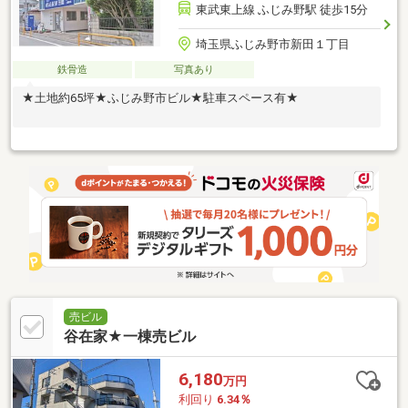
東武東上線 ふじみ野駅 徒歩15分
埼玉県ふじみ野市新田１丁目
鉄骨造
写真あり
★土地約65坪★ふじみ野市ビル★駐車スペース有★
売ビル
谷在家★一棟売ビル
6,180
万円
利回り
6.34％