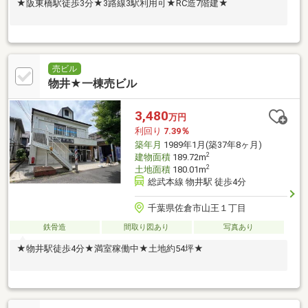
★阪東橋駅徒歩3分★3路線3駅利用可★RC造7階建★
売ビル
物井★一棟売ビル
3,480
万円
利回り
7.39％
築年月
1989年1月(築37年8ヶ月)
2
建物面積
189.72m
2
土地面積
180.01m
総武本線 物井駅 徒歩4分
千葉県佐倉市山王１丁目
鉄骨造
間取り図あり
写真あり
★物井駅徒歩4分★満室稼働中★土地約54坪★