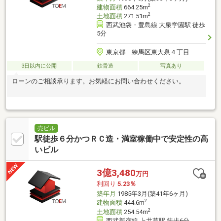
2
建物面積
664.25m
2
土地面積
271.51m
西武池袋・豊島線 大泉学園駅 徒歩
5分
東京都 練馬区東大泉４丁目
3日以内に公開
鉄骨造
写真あり
ローンのご相談承ります。お気軽にお問い合わせください。
売ビル
駅徒歩６分かつＲＣ造・満室稼働中で安定性の高
いビル
3億3,480
万円
利回り
5.23％
築年月
1985年3月(築41年6ヶ月)
2
建物面積
444.6m
2
土地面積
254.54m
西武新宿線 上井草駅 徒歩6分