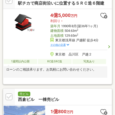
駅チカで商店街沿いに位置するＳＲＣ造６階建
4億5,000
万円
利回り
-
築年月
1990年8月(築36年1ヶ月)
2
建物面積
504.63m
2
土地面積
129.65m
東京都浅草線 戸越駅 徒歩4分
その他の交通
東京都 品川区 戸越２
1週間以内公開
RC造SRC造
写真あり
ローンのご相談承ります。お気軽にお問い合わせください。
売ビル
西倉ビル 一棟売ビル
1億800
万円