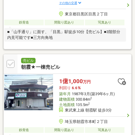
その他の交通
東京都目黒区目黒２丁目
鉄骨造
間取り図あり
写真あり
■「山手通り」に面す、「目黒」駅徒歩10分【売ビル】■3階部分
内見可能です■三方向角地
売ビル
朝霞★一棟売ビル
1億1,000
万円
利回り
6.6％
築年月
1987年3月(築39年6ヶ月)
2
建物面積
300.84m
2
土地面積
135.5m
東武東上線 朝霞駅 徒歩3分
埼玉県朝霞市本町２丁目
鉄骨造
間取り図あり
写真あり