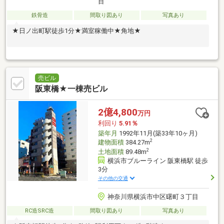
目
鉄骨造
間取り図あり
写真あり
★日ノ出町駅徒歩1分★満室稼働中★角地★
売ビル
阪東橋★一棟売ビル
2億4,800
万円
利回り
5.91％
築年月
1992年11月(築33年10ヶ月)
2
建物面積
384.27m
2
土地面積
89.48m
横浜市ブルーライン 阪東橋駅 徒歩
3分
その他の交通
神奈川県横浜市中区曙町３丁目
RC造SRC造
間取り図あり
写真あり