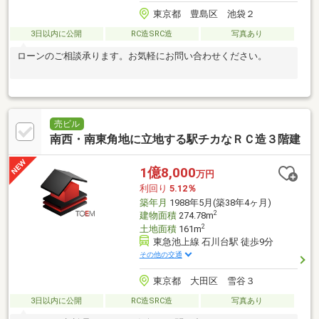
東京都 豊島区 池袋２
3日以内に公開
RC造SRC造
写真あり
ローンのご相談承ります。お気軽にお問い合わせください。
売ビル
南西・南東角地に立地する駅チカなＲＣ造３階建
1億8,000
万円
利回り
5.12％
築年月
1988年5月(築38年4ヶ月)
2
建物面積
274.78m
2
土地面積
161m
東急池上線 石川台駅 徒歩9分
その他の交通
東京都 大田区 雪谷３
3日以内に公開
RC造SRC造
写真あり