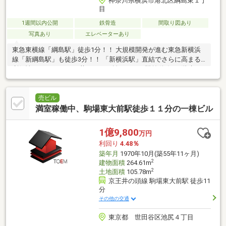
神奈川県横浜市港北区綱島東１丁
目
1週間以内公開
鉄骨造
間取り図あり
写真あり
エレベーターあり
東急東横線「綱島駅」徒歩1分！！ 大規模開発が進む東急新横浜
線「新綱島駅」も徒歩3分！！ 「新横浜駅」直結でさらに高まる
利便性！！ テナントを惹きつけて離さない、駅前動線の5階建一
棟収益ビル！！
売ビル
満室稼働中、駒場東大前駅徒歩１１分の一棟ビル
1億9,800
万円
利回り
4.48％
築年月
1970年10月(築55年11ヶ月)
2
建物面積
264.61m
2
土地面積
105.78m
京王井の頭線 駒場東大前駅 徒歩11
分
その他の交通
東京都 世田谷区池尻４丁目