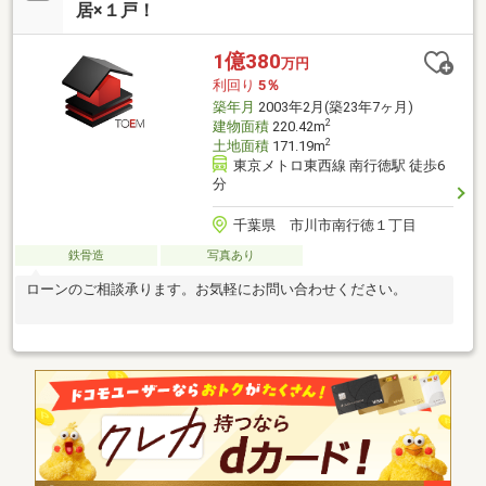
居×１戸！
1億380
万円
利回り
5％
築年月
2003年2月(築23年7ヶ月)
2
建物面積
220.42m
2
土地面積
171.19m
東京メトロ東西線 南行徳駅 徒歩6
分
千葉県 市川市南行徳１丁目
鉄骨造
写真あり
ローンのご相談承ります。お気軽にお問い合わせください。