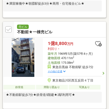
★満室稼働中★朝霞駅徒歩3分★商用・住宅複合ビル★
売ビル
不動前★一棟売ビル
1億8,800
万円
利回り
-
築年月
1969年5月(築57年4ヶ月)
2
建物面積
470.11m
2
土地面積
175.08m
東急目黒線 不動前駅 徒歩7分
その他の交通
東京都品川区西五反田４丁目
鉄骨造
間取り図あり
写真あり
★不動前駅徒歩7分★鉄骨造5階建★2駅利用可★