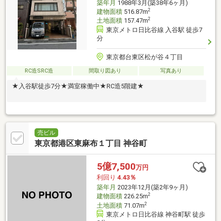
築年月
1988年3月(築38年6ヶ月)
2
建物面積
516.87m
2
土地面積
157.47m
東京メトロ日比谷線 入谷駅 徒歩7
分
東京都台東区松が谷４丁目
RC造SRC造
間取り図あり
写真あり
★入谷駅徒歩7分★満室稼働中★RC造5階建★
売ビル
東京都港区東麻布１丁目 神谷町
5億7,500
万円
利回り
4.43％
築年月
2023年12月(築2年9ヶ月)
2
建物面積
226.25m
2
土地面積
71.07m
東京メトロ日比谷線 神谷町駅 徒歩