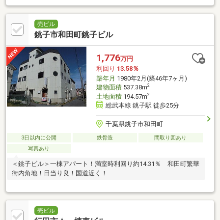
売ビル
銚子市和田町銚子ビル
1,776
万円
利回り
13.58％
築年月
1980年2月(築46年7ヶ月)
2
建物面積
537.38m
2
土地面積
194.57m
総武本線 銚子駅 徒歩25分
千葉県銚子市和田町
3日以内に公開
鉄骨造
間取り図あり
写真あり
＜銚子ビル＞一棟アパート！満室時利回り約14.31％ 和田町繁華
街内角地！日当り良！国道近く！
売ビル