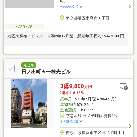
8分
その他の交通
東京都港区東麻布１丁目
RC造SRC造
港区東麻布アドレス！令和5年12月築 想定年間収入25 476 000円
売ビル
日ノ出町★一棟売ビル
3億9,800
万円
利回り
6.16％
築年月
1979年5月(築47年4ヶ月)
2
建物面積
626.24m
2
土地面積
116.88m
京急本線 日ノ出町駅 徒歩1分
その他の交通
神奈川県横浜市中区日ノ出町１丁