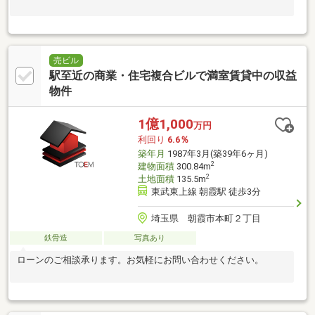
売ビル
駅至近の商業・住宅複合ビルで満室賃貸中の収益
物件
1億1,000
万円
利回り
6.6％
築年月
1987年3月(築39年6ヶ月)
2
建物面積
300.84m
2
土地面積
135.5m
東武東上線 朝霞駅 徒歩3分
埼玉県 朝霞市本町２丁目
鉄骨造
写真あり
ローンのご相談承ります。お気軽にお問い合わせください。