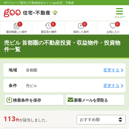
NTTグループ運営の不動産総合サイト goo住宅・不動産
1
0
0
0
最近検索した条件
最近見た物件
保存した条件
お気に入り
売ビル 首都圏の不動産投資・収益物件・投資物
件一覧
地域
変更する
首都圏
条件
変更する
売ビル
検索条件を保存
新着メールを受取る
113
件
が該当しました。