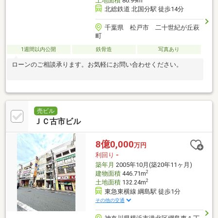
土地面積
86.99m
北総鉄道 北国分駅 徒歩14分
千葉県 松戸市 二十世紀が丘萩
町
1週間以内公開
鉄骨造
写真あり
ローンのご相談承ります。お気軽にお問い合わせください。
売ビル
ＪＣ古市ビル
8億0,000
万円
利回り
-
築年月
2005年10月(築20年11ヶ月)
2
建物面積
446.71m
2
土地面積
132.24m
東急東横線 綱島駅 徒歩1分
その他の交通