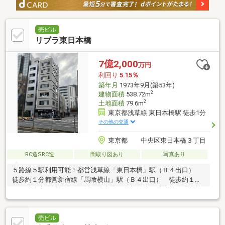
売ビル
リブラ東日本橋
7億2,000
万円
利回り
5.15％
築年月
1973年9月(築53年)
2
建物面積
538.72m
2
土地面積
79.6m
東京都浅草線 東日本橋駅 徒歩1分
その他の交通
東京都 中央区東日本橋３丁目
RC造SRC造
間取り図あり
写真あり
５路線５駅利用可能！都営浅草線「東日本橋」駅（Ｂ４出口）
徒歩約１分都営新宿線「馬喰横山」駅（Ｂ４出口） 徒歩約１分
ＪＲ総武本線「馬喰町」駅 徒歩約３分都営地下鉄浅草線「浅草
橋」駅 徒歩約７分ＪＲ総武線「浅草橋」駅 徒歩約８分東京メ
トロ日比谷線「小伝馬町」駅 徒歩約９分◆２０２５年３月 耐
震改修工事実施済（新耐震基準に適合）◆２０２５年３月 キュ
売ビル