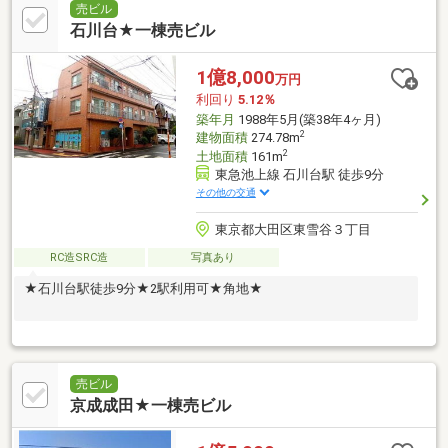
売ビル
石川台★一棟売ビル
1億8,000
万円
利回り
5.12％
築年月
1988年5月(築38年4ヶ月)
2
建物面積
274.78m
2
土地面積
161m
東急池上線 石川台駅 徒歩9分
その他の交通
東京都大田区東雪谷３丁目
RC造SRC造
写真あり
★石川台駅徒歩9分★2駅利用可★角地★
売ビル
京成成田★一棟売ビル