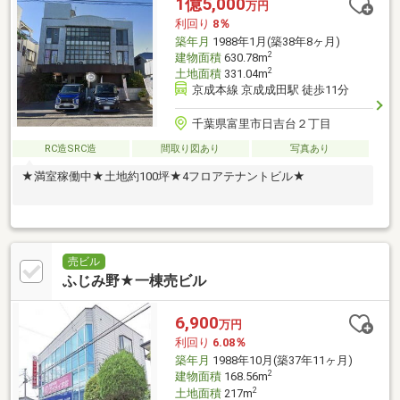
1億5,000
万円
利回り
8％
築年月
1988年1月(築38年8ヶ月)
2
建物面積
630.78m
2
土地面積
331.04m
京成本線 京成成田駅 徒歩11分
千葉県富里市日吉台２丁目
RC造SRC造
間取り図あり
写真あり
★満室稼働中★土地約100坪★4フロアテナントビル★
売ビル
ふじみ野★一棟売ビル
6,900
万円
利回り
6.08％
築年月
1988年10月(築37年11ヶ月)
2
建物面積
168.56m
2
土地面積
217m