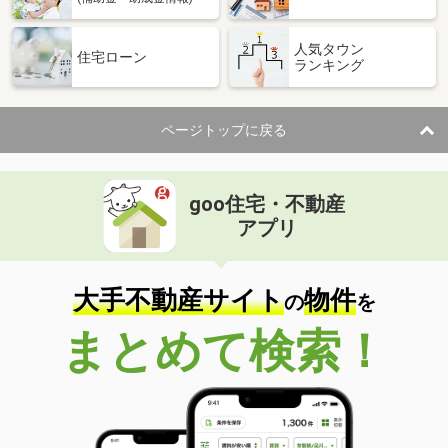
人気タウン
住宅ローン
ランキング
ページトップに戻る
goo住宅・不動産
アプリ
大手不動産サイト
物件
の
を
まとめて検索！