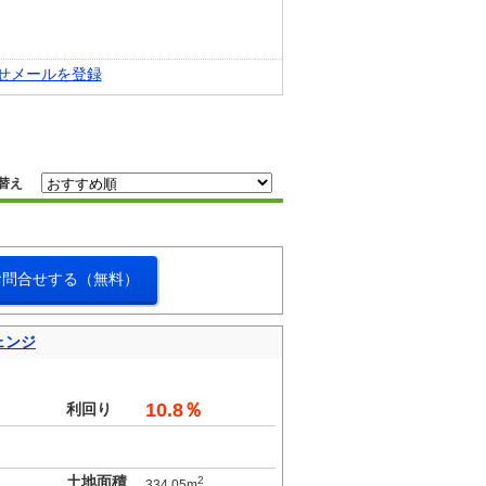
せメールを登録
替え
お問合せする（無料）
ェンジ
10.8％
利回り
土地面積
2
334.05m