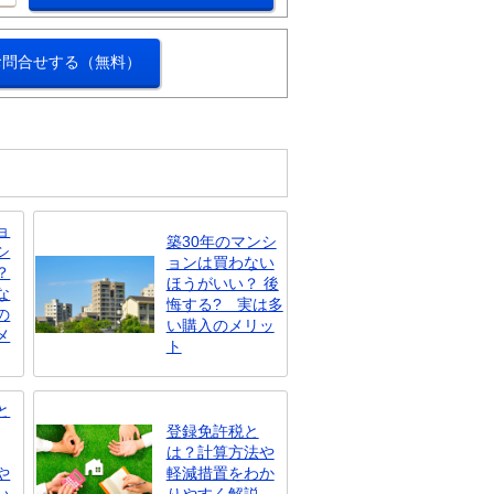
お問合せする（無料）
ョ
築30年のマンシ
シ
ョンは買わない
？
ほうがいい？ 後
な
悔する? 実は多
の
い購入のメリッ
メ
ト
と
登録免許税と
は？計算方法や
や
軽減措置をわか