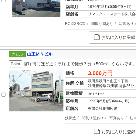
築年月
1970年12月(築55年9ヶ月)
店舗名
リマックスエステート株式会
RC造SRC造
間取り図あり
写真あり
お気に入りに登録
山王ＭＮビル
売ビル
Point
官庁街にほど近く県庁まで徒歩７分（500m）くらいです
3,000万円
価格
秋田県秋田市山王５丁目
住所 交通
秋田新幹線 秋田駅 徒歩35分
建物面積
2
381.51m
築年月
1990年5月(築36年4ヶ月)
店舗名
有限会社創和拓建
鉄骨造
間取り図あり
写真あり
駐
お気に入りに登録