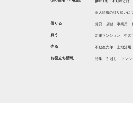
goo住宅・不動産
goo住宅・不動産とは
個人情報の取り扱いに
借りる
賃貸
店舗・事業用
買う
新築マンション
中古
売る
不動産売却
土地活用
お役立ち情報
特集
引越し
マンシ