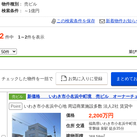
物件種別
： 売ビル
検索条件
： ～1億円
この検索条件を保存
新着物件お知ら
2
件中
1～2
件を表示
並び
チェックした物件を一括で
お気に入りに登録
まとめて
新価格 いわき市小名浜中町境 売ビル オーナーチ
売ビル
Point
いわき市小名浜中心地 周辺商業施設多数 法人2社 賃貸中
2,200万円
価格
福島県いわき市小名浜中町境
住所 交通
常磐線 泉駅 徒歩35分
建物面積
2
268.58m