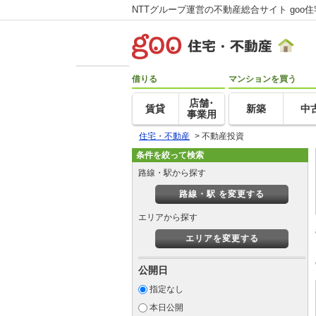
NTTグループ運営の不動産総合サイト goo
借りる
マンションを買う
店舗･
賃貸
新築
中
事業用
住宅・不動産
>
不動産投資
条件を絞って検索
路線・駅から探す
路線・駅 を変更する
エリアから探す
エリアを変更する
公開日
指定なし
本日公開