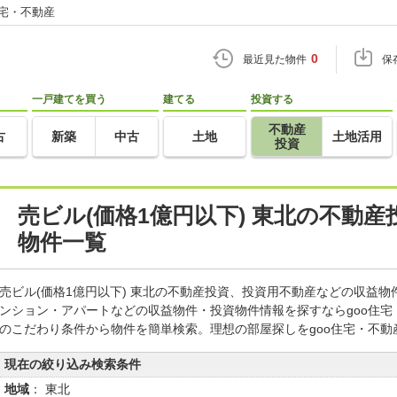
住宅・不動産
0
最近見た物件
保
一戸建てを買う
建てる
投資する
不動産
古
新築
中古
土地
土地活用
投資
売ビル(価格1億円以下) 東北の不動
物件一覧
売ビル(価格1億円以下) 東北の不動産投資、投資用不動産などの収益
ンション・アパートなどの収益物件・投資物件情報を探すならgoo住
のこだわり条件から物件を簡単検索。理想の部屋探しをgoo住宅・不動
現在の絞り込み検索条件
地域
： 東北