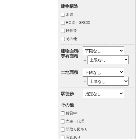
建物構造
木造
RC造・SRC造
鉄骨造
その他
建物面積/
専有面積
～
土地面積
～
駅徒歩
その他
賃貸中
売主・代理
間取り図あり
写真あり