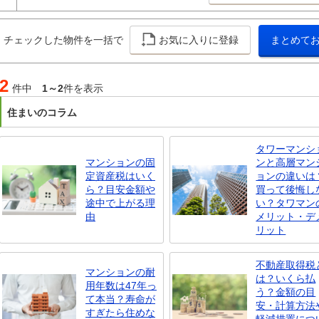
チェックした物件を一括で
お気に入りに登録
まとめて
2
件中
1～2
件を表示
住まいのコラム
タワーマンシ
マンションの固
ンと高層マン
定資産税はいく
ョンの違いは
ら？目安金額や
買って後悔し
途中で上がる理
い？タワマン
由
メリット・デ
リット
不動産取得税
マンションの耐
は？いくら払
用年数は47年っ
う？金額の目
て本当？寿命が
安・計算方法
すぎたら住めな