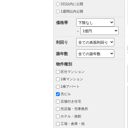
3日以内に公開
1週間以内公開
価格帯
～
利回り
築年数
物件種別
区分マンション
1棟マンション
1棟アパート
売ビル
店舗付き住宅
売店舗・売事務所
ホテル・旅館
工場・倉庫・他