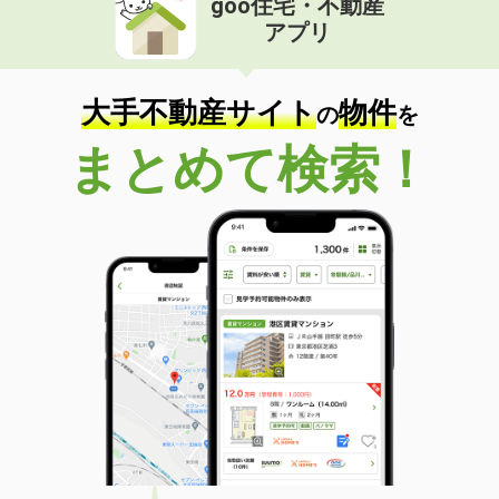
goo住宅・不動産
アプリ
大手不動産サイト
物件
の
を
まとめて検索！