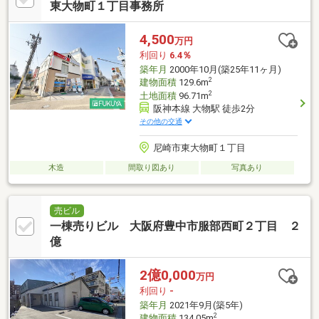
東大物町１丁目事務所
4,500
万円
利回り
6.4％
築年月
2000年10月(築25年11ヶ月)
2
建物面積
129.6m
2
土地面積
96.71m
阪神本線 大物駅 徒歩2分
その他の交通
尼崎市東大物町１丁目
木造
間取り図あり
写真あり
売ビル
一棟売りビル 大阪府豊中市服部西町２丁目 ２
億
2億0,000
万円
利回り
-
築年月
2021年9月(築5年)
2
建物面積
134.05m