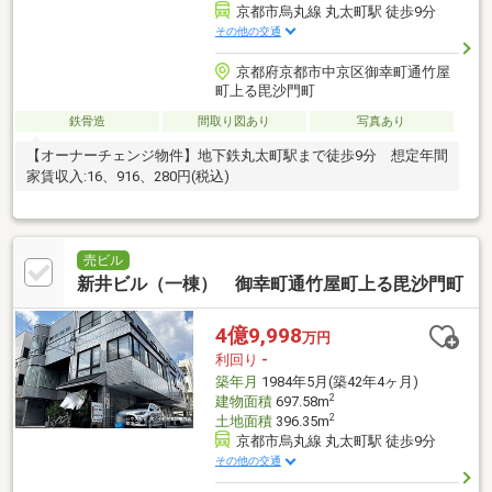
京都市烏丸線 丸太町駅 徒歩9分
その他の交通
京都府京都市中京区御幸町通竹屋
町上る毘沙門町
鉄骨造
間取り図あり
写真あり
【オーナーチェンジ物件】地下鉄丸太町駅まで徒歩9分 想定年間
家賃収入:16、916、280円(税込)
売ビル
新井ビル（一棟） 御幸町通竹屋町上る毘沙門町
4億9,998
万円
利回り
-
築年月
1984年5月(築42年4ヶ月)
2
建物面積
697.58m
2
土地面積
396.35m
京都市烏丸線 丸太町駅 徒歩9分
その他の交通