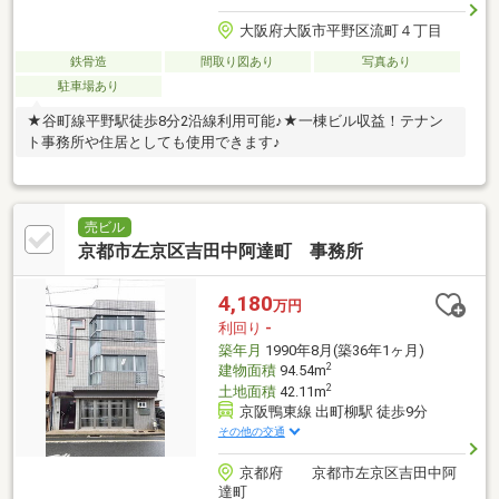
大阪府大阪市平野区流町４丁目
鉄骨造
間取り図あり
写真あり
駐車場あり
★谷町線平野駅徒歩8分2沿線利用可能♪★一棟ビル収益！テナン
ト事務所や住居としても使用できます♪
売ビル
京都市左京区吉田中阿達町 事務所
4,180
万円
利回り
-
築年月
1990年8月(築36年1ヶ月)
2
建物面積
94.54m
2
土地面積
42.11m
京阪鴨東線 出町柳駅 徒歩9分
その他の交通
京都府 京都市左京区吉田中阿
達町