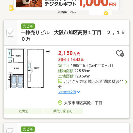
売ビル
一棟売りビル 大阪市旭区高殿１丁目 ２，１５
０万
2,150
万円
利回り
14.42％
築年月
1985年6月(築41年3ヶ月)
2
建物面積
225.58m
2
土地面積
128.69m
おおさか東線 城北公園通駅 徒歩11
分
その他の交通
大阪市旭区高殿１丁目
鉄骨造
間取り図あり
売ビル