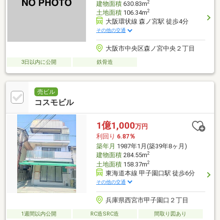
2
建物面積
630.83m
2
土地面積
106.34m
大阪環状線 森ノ宮駅 徒歩4分
その他の交通
大阪市中央区森ノ宮中央２丁目
3日以内に公開
鉄骨造
売ビル
コスモビル
1億1,000
万円
利回り
6.87％
築年月
1987年1月(築39年8ヶ月)
2
建物面積
284.55m
2
土地面積
158.37m
東海道本線 甲子園口駅 徒歩6分
その他の交通
兵庫県西宮市甲子園口２丁目
1週間以内公開
RC造SRC造
間取り図あり