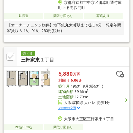
京都府京都市中京区御幸町通竹屋
町上る毘沙門町
鉄骨造
間取り図あり
写真あり
【オーナーチェンジ物件】地下鉄丸太町駅まで徒歩9分 想定年間
家賃収入:16、916、280円(税込)
売ビル
三軒家東１丁目
5,880
万円
利回り
6.06％
築年月
1963年9月(築63年)
2
建物面積
39.66m
2
土地面積
12.79m
大阪環状線 大正駅 徒歩1分
その他の交通
大阪市大正区三軒家東１丁目
RC造SRC造
間取り図あり