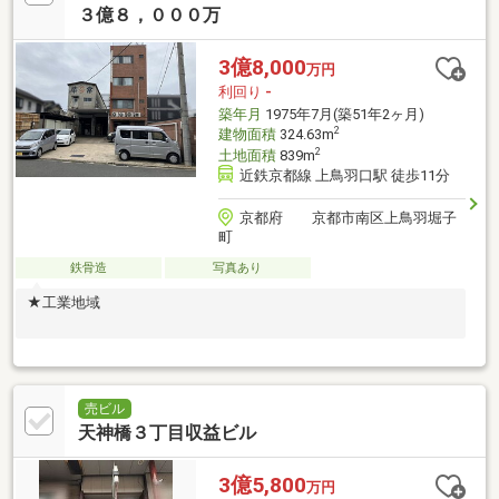
３億８，０００万
3億8,000
万円
利回り
-
築年月
1975年7月(築51年2ヶ月)
2
建物面積
324.63m
2
土地面積
839m
近鉄京都線 上鳥羽口駅 徒歩11分
京都府 京都市南区上鳥羽堀子
町
鉄骨造
写真あり
★工業地域
売ビル
天神橋３丁目収益ビル
3億5,800
万円