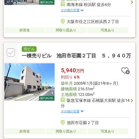
南海本線 粉浜駅 徒歩6分
その他の交通
大阪市住之江区粉浜西２丁目
鉄骨造
間取り図あり
写真あり
売ビル
一棟売りビル 池田市荘園２丁目 ５，９４０万
5,940
万円
利回り
6％
築年月
2005年1月(築21年8ヶ月)
2
建物面積
216.51m
2
土地面積
123.03m
阪急宝塚本線 石橋阪大前駅 徒歩14
分
その他の交通
池田市荘園２丁目
鉄骨造
間取り図あり
写真あり