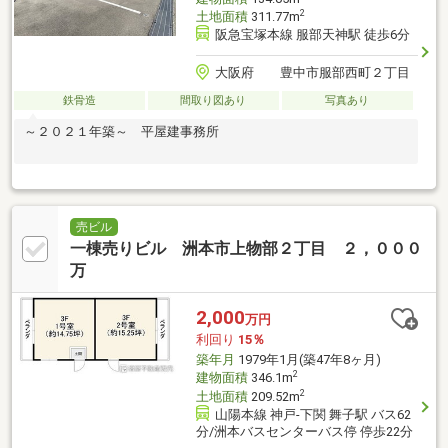
2
土地面積
311.77m
阪急宝塚本線 服部天神駅 徒歩6分
大阪府 豊中市服部西町２丁目
鉄骨造
間取り図あり
写真あり
～２０２１年築～ 平屋建事務所
売ビル
一棟売りビル 洲本市上物部２丁目 ２，０００
万
2,000
万円
利回り
15％
築年月
1979年1月(築47年8ヶ月)
2
建物面積
346.1m
2
土地面積
209.52m
山陽本線 神戸-下関 舞子駅 バス62
分/洲本バスセンターバス停 停歩22分