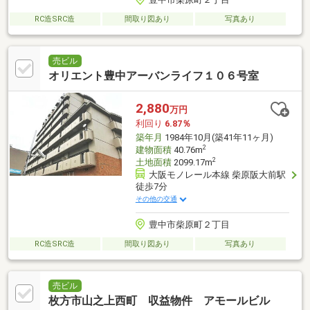
RC造SRC造
間取り図あり
写真あり
売ビル
オリエント豊中アーバンライフ１０６号室
2,880
万円
利回り
6.87％
築年月
1984年10月(築41年11ヶ月)
2
建物面積
40.76m
2
土地面積
2099.17m
大阪モノレール本線 柴原阪大前駅
徒歩7分
その他の交通
豊中市柴原町２丁目
RC造SRC造
間取り図あり
写真あり
売ビル
枚方市山之上西町 収益物件 アモールビル