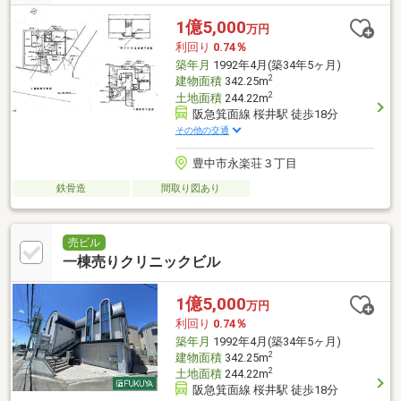
1億5,000
万円
利回り
0.74％
築年月
1992年4月(築34年5ヶ月)
2
建物面積
342.25m
2
土地面積
244.22m
阪急箕面線 桜井駅 徒歩18分
その他の交通
豊中市永楽荘３丁目
鉄骨造
間取り図あり
売ビル
一棟売りクリニックビル
1億5,000
万円
利回り
0.74％
築年月
1992年4月(築34年5ヶ月)
2
建物面積
342.25m
2
土地面積
244.22m
阪急箕面線 桜井駅 徒歩18分