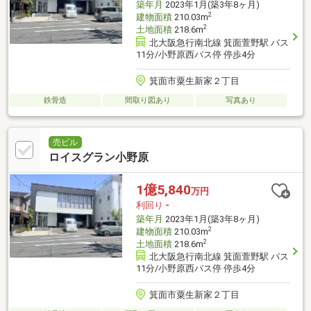
築年月
2023年1月(築3年8ヶ月)
2
建物面積
210.03m
2
土地面積
218.6m
北大阪急行南北線 箕面萱野駅 バス
11分/小野原西バス停 停歩4分
箕面市粟生新家２丁目
鉄骨造
間取り図あり
写真あり
売ビル
ロイスグラン小野原
1億5,840
万円
利回り
-
築年月
2023年1月(築3年8ヶ月)
2
建物面積
210.03m
2
土地面積
218.6m
北大阪急行南北線 箕面萱野駅 バス
11分/小野原西バス停 停歩4分
箕面市粟生新家２丁目