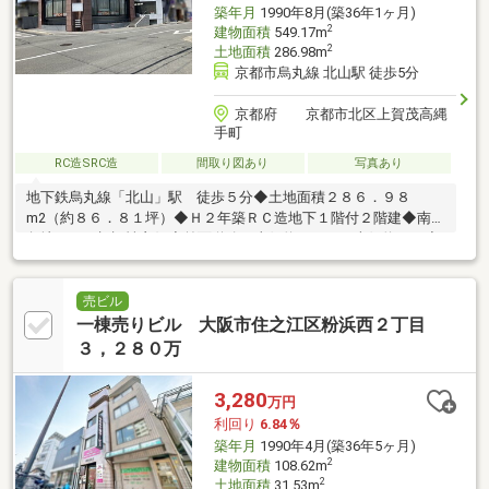
築年月
1990年8月(築36年1ヶ月)
2
建物面積
549.17m
2
土地面積
286.98m
京都市烏丸線 北山駅 徒歩5分
京都府 京都市北区上賀茂高縄
手町
RC造SRC造
間取り図あり
写真あり
地下鉄烏丸線「北山」駅 徒歩５分◆土地面積２８６．９８
m2（約８６．８１坪）◆Ｈ２年築ＲＣ造地下１階付２階建◆南東
角地のため視認性良好◆前面道路：東側約１１ｍ、南側約６ｍ◆
現況：空き
売ビル
一棟売りビル 大阪市住之江区粉浜西２丁目
３，２８０万
3,280
万円
利回り
6.84％
築年月
1990年4月(築36年5ヶ月)
2
建物面積
108.62m
2
土地面積
31.53m