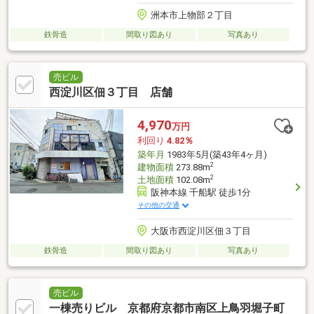
洲本市上物部２丁目
鉄骨造
間取り図あり
写真あり
売ビル
西淀川区佃３丁目 店舗
4,970
万円
利回り
4.82％
築年月
1983年5月(築43年4ヶ月)
2
建物面積
273.88m
2
土地面積
102.08m
阪神本線 千船駅 徒歩1分
その他の交通
大阪市西淀川区佃３丁目
鉄骨造
間取り図あり
写真あり
売ビル
一棟売りビル 京都府京都市南区上鳥羽堀子町