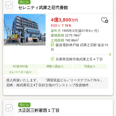
売ビル
セレニティ武庫之荘弐番館
4億3,800
万円
利回り
7.76％
築年月
1995年3月(築31年6ヶ月)
2
建物面積
2275.78m
2
土地面積
743.86m
阪急電鉄神戸線 武庫之荘駅 徒歩15
分
兵庫県尼崎市南武庫之荘４丁目
RC造SRC造
間取り図あり
写真あり
エレベーターあり
借入斡旋いたします。 「満室収益ビル／リーズナブル7.76％」
尼崎・南武庫荘之4丁目好立地のワンストップ投資物件
売ビル
大正区三軒家西１丁目