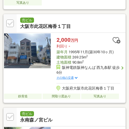
写真あり
売ビル
大阪市此花区梅香１丁目
2,000
万円
利回り
-
築年月
1995年11月(築30年10ヶ月)
2
建物面積
269.25m
2
土地面積
90.8m
阪神電鉄阪神なんば 西九条駅 徒歩
6分
その他の交通
大阪府大阪市此花区梅香１丁目
鉄骨造
間取り図あり
写真あり
売ビル
永南森ノ宮ビル