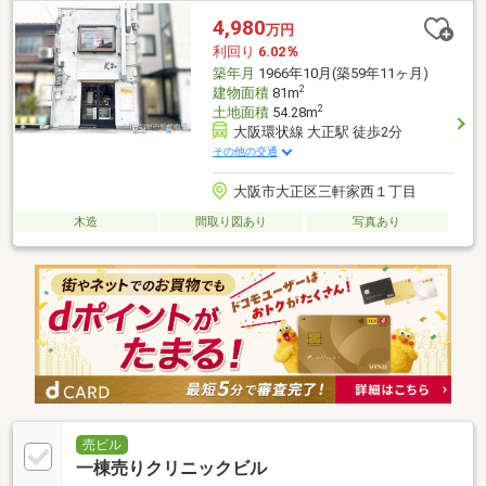
4,980
万円
利回り
6.02％
築年月
1966年10月(築59年11ヶ月)
2
建物面積
81m
2
土地面積
54.28m
大阪環状線 大正駅 徒歩2分
その他の交通
大阪市大正区三軒家西１丁目
木造
間取り図あり
写真あり
売ビル
一棟売りクリニックビル