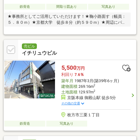
鉄骨造
間取り図あり
写真あり
★事務所としてご活用していただけます！★鞠小路面す（幅員：
５．８０ｍ）★京都大学 徒歩８分（約５９０ｍ）★周辺にパー
キングあり
売ビル
イチリュウビル
5,500
万円
利回り
7.6％
築年月
1987年3月(築39年6ヶ月)
2
建物面積
269.16m
2
土地面積
129.97m
京阪本線 御殿山駅 徒歩5分
その他の交通
枚方市三栗１丁目
鉄骨造
写真あり