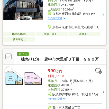
築年月
1973年8月(築53年1ヶ月)
2
建物面積
241.74m
2
土地面積
130.62m
京都市東西線 御陵駅 徒歩14分
その他の交通
京都府京都市山科区北花山横田町
RC造SRC造
間取り図あり
写真あり
駐車場あり
売ビル
一棟売りビル 豊中市大黒町３丁目 ９９０万
990
万円
利回り
10％
築年月
1973年1月(築53年8ヶ月)
2
建物面積
48.58m
2
土地面積
37.89m
阪急神戸本線 神崎川駅 徒歩14分
その他の交通
豊中市大黒町３丁目