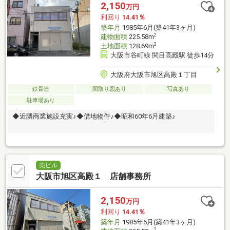
2,150
万円
利回り
14.41％
築年月
1985年6月(築41年3ヶ月)
2
建物面積
225.58m
2
土地面積
128.69m
大阪市谷町線 関目高殿駅 徒歩14分
大阪府大阪市旭区高殿１丁目
鉄骨造
間取り図あり
写真あり
駐車場あり
◆近隣商業施設充実♪◆借地物件♪◆昭和60年6月建築♪
売ビル
大阪市旭区高殿１ 店舗事務所
2,150
万円
利回り
14.41％
築年月
1985年6月(築41年3ヶ月)
2