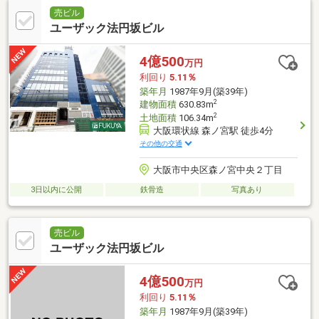
売ビル
ユーザック法円坂ビル
4億500
万円
利回り
5.11％
築年月
1987年9月(築39年)
2
建物面積
630.83m
2
土地面積
106.34m
大阪環状線 森ノ宮駅 徒歩4分
その他の交通
大阪市中央区森ノ宮中央２丁目
3日以内に公開
鉄骨造
写真あり
売ビル
ユーザック法円坂ビル
4億500
万円
利回り
5.11％
築年月
1987年9月(築39年)