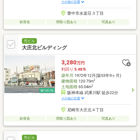
その他の交通
豊中市永楽荘３丁目
鉄骨造
間取り図あり
写真あり
売ビル
大庄北ビルディング
3,280
万円
利回り
5.48％
築年月
1972年12月(築53年9ヶ月)
2
建物面積
120.75m
2
土地面積
65.04m
阪神本線 武庫川駅 徒歩22分
その他の交通
尼崎市大庄北４丁目
鉄骨造
間取り図あり
写真あり
売ビル