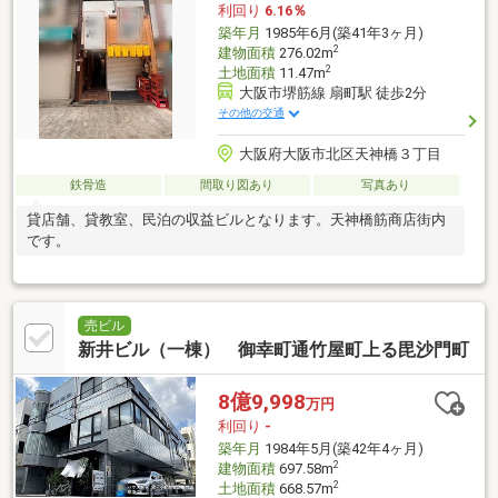
利回り
6.16％
築年月
1985年6月(築41年3ヶ月)
2
建物面積
276.02m
2
土地面積
11.47m
大阪市堺筋線 扇町駅 徒歩2分
その他の交通
大阪府大阪市北区天神橋３丁目
鉄骨造
間取り図あり
写真あり
貸店舗、貸教室、民泊の収益ビルとなります。天神橋筋商店街内
です。
売ビル
新井ビル（一棟） 御幸町通竹屋町上る毘沙門町
8億9,998
万円
利回り
-
築年月
1984年5月(築42年4ヶ月)
2
建物面積
697.58m
2
土地面積
668.57m