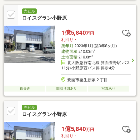
売ビル
ロイスグラン小野原
1億5,840
万円
利回り
-
築年月
2023年1月(築3年8ヶ月)
2
建物面積
210.03m
2
土地面積
218.6m
北大阪急行南北線 箕面萱野駅 バス
11分/小野原西バス停 停歩4分
箕面市粟生新家２丁目
鉄骨造
間取り図あり
写真あり
売ビル
ロイスグラン小野原
1億5,840
万円
利回り
-