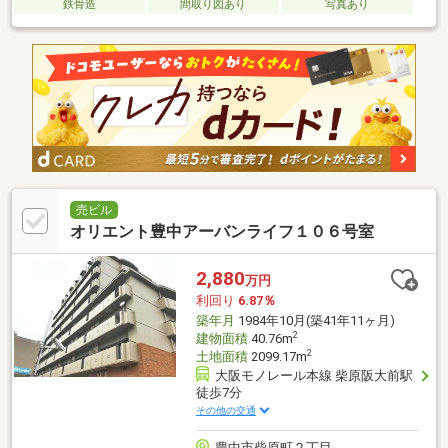
鉄骨造
間取り図あり
写真あり
売ビル
オリエント豊中アーバンライフ１０６号室
2,880
万円
利回り
6.87％
築年月
1984年10月(築41年11ヶ月)
2
建物面積
40.76m
2
土地面積
2099.17m
大阪モノレール本線 柴原阪大前駅
徒歩7分
その他の交通
豊中市柴原町２丁目