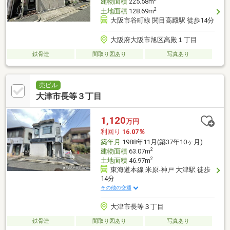
建物面積
225.58m
2
土地面積
128.69m
大阪市谷町線 関目高殿駅 徒歩14分
大阪府大阪市旭区高殿１丁目
鉄骨造
間取り図あり
写真あり
売ビル
大津市長等３丁目
1,120
万円
利回り
16.07％
築年月
1988年11月(築37年10ヶ月)
2
建物面積
63.07m
2
土地面積
46.97m
東海道本線 米原-神戸 大津駅 徒歩
14分
その他の交通
大津市長等３丁目
鉄骨造
間取り図あり
写真あり