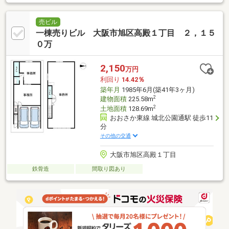
売ビル
一棟売りビル 大阪市旭区高殿１丁目 ２，１５
０万
2,150
万円
利回り
14.42％
築年月
1985年6月(築41年3ヶ月)
2
建物面積
225.58m
2
土地面積
128.69m
おおさか東線 城北公園通駅 徒歩11
分
その他の交通
大阪市旭区高殿１丁目
鉄骨造
間取り図あり