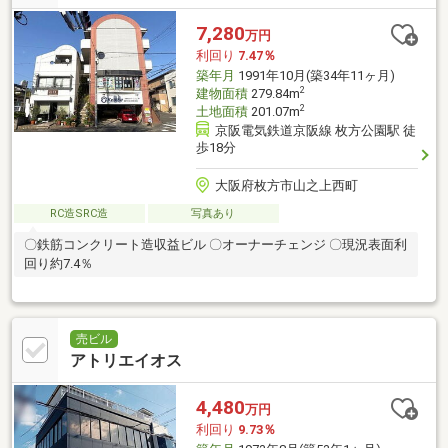
7,280
万円
利回り
7.47％
築年月
1991年10月(築34年11ヶ月)
2
建物面積
279.84m
2
土地面積
201.07m
京阪電気鉄道京阪線 枚方公園駅 徒
歩18分
大阪府枚方市山之上西町
RC造SRC造
写真あり
〇鉄筋コンクリート造収益ビル 〇オーナーチェンジ 〇現況表面利
回り約7.4％
売ビル
アトリエイオス
4,480
万円
利回り
9.73％