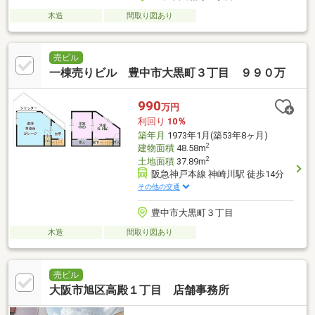
木造
間取り図あり
売ビル
一棟売りビル 豊中市大黒町３丁目 ９９０万
990
万円
利回り
10％
築年月
1973年1月(築53年8ヶ月)
2
建物面積
48.58m
2
土地面積
37.89m
阪急神戸本線 神崎川駅 徒歩14分
その他の交通
豊中市大黒町３丁目
木造
間取り図あり
売ビル
大阪市旭区高殿１丁目 店舗事務所