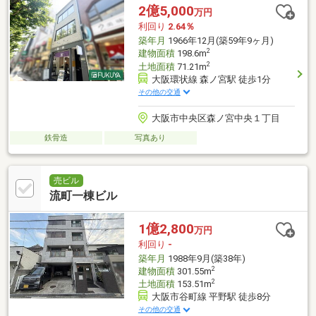
2億5,000
万円
利回り
2.64％
築年月
1966年12月(築59年9ヶ月)
2
建物面積
198.6m
2
土地面積
71.21m
大阪環状線 森ノ宮駅 徒歩1分
その他の交通
大阪市中央区森ノ宮中央１丁目
鉄骨造
写真あり
売ビル
流町一棟ビル
1億2,800
万円
利回り
-
築年月
1988年9月(築38年)
2
建物面積
301.55m
2
土地面積
153.51m
大阪市谷町線 平野駅 徒歩8分
その他の交通