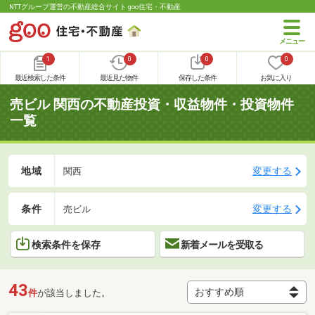
NTTグループ運営の不動産総合サイト goo住宅・不動産
1
0
0
0
最近検索した条件
最近見た物件
保存した条件
お気に入り
売ビル 関西の不動産投資・収益物件・投資物件
一覧
地域
変更する
関西
条件
変更する
売ビル
検索条件を保存
新着メールを受取る
43
件
が該当しました。