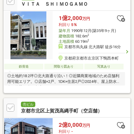
ＶＩＴＡ ＳＨＩＭＯＧＡＭＯ
1億2,000
万円
利回り
5％
築年月
1990年12月(築35年9ヶ月)
2
建物面積
182.6m
2
土地面積
60.19m
京都市烏丸線 北大路駅 徒歩16分
京都府京都市左京区下鴨西本町
鉄骨造
間取り図あり
写真あり
◎土地約18.2坪◎北大路通り沿い！◎近隣商業地域のため店舗利
用可能エリア。◎店舗×2戸、1DK×住居2戸◎2024年、屋上防水工
事、外壁修繕工事済み
売ビル
京都市北区上賀茂高縄手町（空店舗）
2億0,000
万円
利回り
-