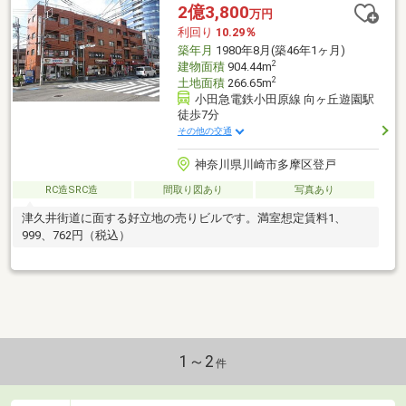
2億3,800
万円
利回り
10.29％
築年月
1980年8月(築46年1ヶ月)
2
建物面積
904.44m
2
土地面積
266.65m
小田急電鉄小田原線 向ヶ丘遊園駅
徒歩7分
その他の交通
神奈川県川崎市多摩区登戸
RC造SRC造
間取り図あり
写真あり
津久井街道に面する好立地の売りビルです。満室想定賃料1、
999、762円（税込）
1～2
件