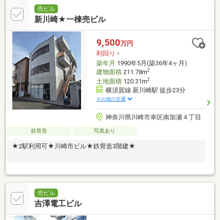
売ビル
新川崎★一棟売ビル
9,500
万円
利回り
-
築年月
1990年5月(築36年4ヶ月)
2
建物面積
211.78m
2
土地面積
120.31m
横須賀線 新川崎駅 徒歩23分
その他の交通
神奈川県川崎市幸区南加瀬４丁目
鉄骨造
写真あり
★2駅利用可★川崎市ビル★鉄骨造3階建★
売ビル
吉澤電工ビル