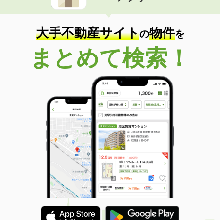
大手不動産サイト
物件
の
を
まとめて検索！