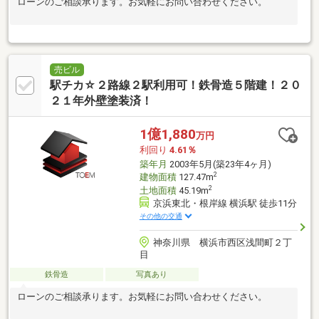
ローンのご相談承ります。お気軽にお問い合わせください。
売ビル
駅チカ☆２路線２駅利用可！鉄骨造５階建！２０
２１年外壁塗装済！
1億1,880
万円
利回り
4.61％
築年月
2003年5月(築23年4ヶ月)
2
建物面積
127.47m
2
土地面積
45.19m
京浜東北・根岸線 横浜駅 徒歩11分
その他の交通
神奈川県 横浜市西区浅間町２丁
目
鉄骨造
写真あり
ローンのご相談承ります。お気軽にお問い合わせください。