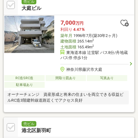
売ビル
大庭ビル
7,000
万円
利回り
4.47％
築年月
1996年7月(築30年2ヶ月)
2
建物面積
265.14m
2
土地面積
165.49m
東海道本線 辻堂駅 バス8分/舟地蔵
バス停 停歩1分
神奈川県藤沢市大庭
RC造SRC造
間取り図あり
写真あり
駐車場あり
オーナーチェンジ 資産形成と将来の住まいを両立できる収益ビ
ルRC造3階建幹線道路近くでアクセス良好
売ビル
港北区新羽町