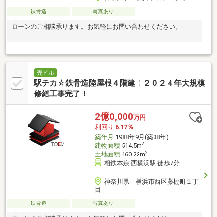
鉄骨造
写真あり
ローンのご相談承ります。お気軽にお問い合わせください。
売ビル
駅チカ☆鉄骨造陸屋根４階建！２０２４年大規模
修繕工事完了！
2億0,000
万円
利回り
6.17％
築年月
1988年9月(築38年)
2
建物面積
514.5m
2
土地面積
160.23m
相鉄本線 西横浜駅 徒歩7分
神奈川県 横浜市西区藤棚町１丁
目
鉄骨造
写真あり