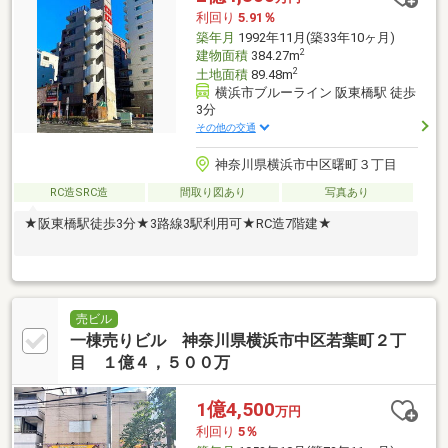
利回り
5.91％
築年月
1992年11月(築33年10ヶ月)
2
建物面積
384.27m
2
土地面積
89.48m
横浜市ブルーライン 阪東橋駅 徒歩
3分
その他の交通
神奈川県横浜市中区曙町３丁目
RC造SRC造
間取り図あり
写真あり
★阪東橋駅徒歩3分★3路線3駅利用可★RC造7階建★
売ビル
一棟売りビル 神奈川県横浜市中区若葉町２丁
目 １億４，５００万
1億4,500
万円
利回り
5％