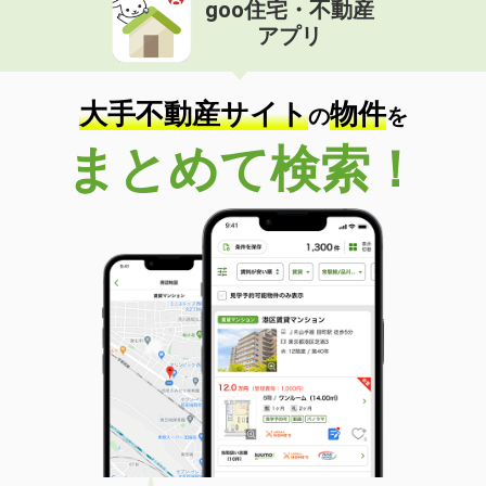
goo住宅・不動産
アプリ
大手不動産サイト
物件
の
を
まとめて検索！