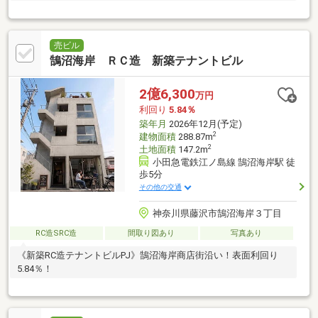
売ビル
鵠沼海岸 ＲＣ造 新築テナントビル
2億6,300
万円
利回り
5.84％
築年月
2026年12月(予定)
2
建物面積
288.87m
2
土地面積
147.2m
小田急電鉄江ノ島線 鵠沼海岸駅 徒
歩5分
その他の交通
神奈川県藤沢市鵠沼海岸３丁目
RC造SRC造
間取り図あり
写真あり
《新築RC造テナントビルPJ》鵠沼海岸商店街沿い！表面利回り
5.84％！