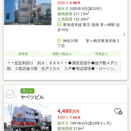
利回り
6.88％
築年月
2003年9月(築23年)
2
建物面積
211.17m
2
土地面積
132.26m
東海道本線 東京-熱海 茅ヶ崎駅 徒
歩10分
神奈川県 茅ヶ崎市東海岸南２
丁目
鉄骨造
間取り図あり
写真あり
＊＊想定利回り 約６．８８％＊＊◆満室賃貸中◆総戸数４戸１
階、２階店舗３階 住戸２ＤＫ ２戸◆周辺環境◆・ローソン茅
ヶ崎東海岸南店…約２７０ｍ（徒歩約４分）・クリエイトＳＤ茅
ヶ崎雄三通り店…約５３０ｍ（徒歩約７分）・茅ヶ崎海岸郵便局…
約４２０ｍ（徒歩約６分）・東海岸小学校…約７７０ｍ（徒歩約
１０分）・第一中学校…約１０００ｍ（徒歩約１３分）
売ビル
ヤベツビル
4,480
万円
利回り
7.66％
築年月
1991年6月(築35年3ヶ月)
2
建物面積
315m