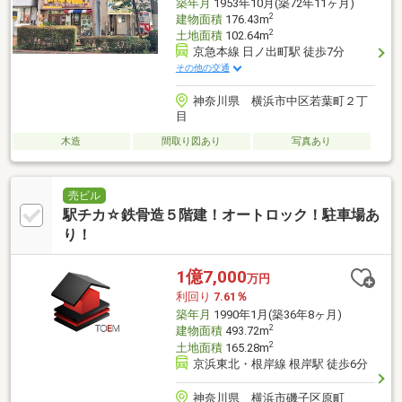
築年月
1953年10月(築72年11ヶ月)
2
建物面積
176.43m
2
土地面積
102.64m
京急本線 日ノ出町駅 徒歩7分
その他の交通
神奈川県 横浜市中区若葉町２丁
目
木造
間取り図あり
写真あり
売ビル
駅チカ☆鉄骨造５階建！オートロック！駐車場あ
り！
1億7,000
万円
利回り
7.61％
築年月
1990年1月(築36年8ヶ月)
2
建物面積
493.72m
2
土地面積
165.28m
京浜東北・根岸線 根岸駅 徒歩6分
神奈川県 横浜市磯子区原町