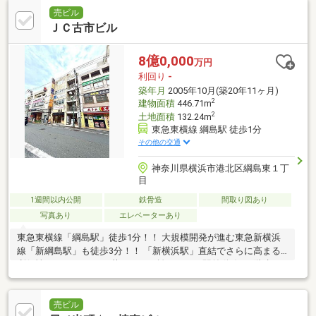
売ビル
ＪＣ古市ビル
8億0,000
万円
利回り
-
築年月
2005年10月(築20年11ヶ月)
2
建物面積
446.71m
2
土地面積
132.24m
東急東横線 綱島駅 徒歩1分
その他の交通
神奈川県横浜市港北区綱島東１丁
目
1週間以内公開
鉄骨造
間取り図あり
写真あり
エレベーターあり
東急東横線「綱島駅」徒歩1分！！ 大規模開発が進む東急新横浜
線「新綱島駅」も徒歩3分！！ 「新横浜駅」直結でさらに高まる
利便性！！ テナントを惹きつけて離さない、駅前動線の5階建一
棟収益ビル！！
売ビル