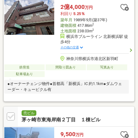
2億4,000
万円
利回り
5.25％
築年月
1989年9月(築37年)
2
建物面積
417.86m
2
土地面積
238.03m
横浜市ブルーライン 北新横浜駅 徒
歩4分
その他の交通
神奈川県横浜市港北区新羽町
鉄骨造
間取り図あり
写真あり
駐車場あり
●オーナーチェンジ物件●首都高「新横浜」IC 約1.1km●ダムウェ
ーダー・キュービクル有
売ビル
茅ヶ崎市東海岸南２丁目 １棟ビル
9,500
万円