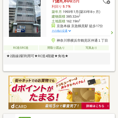
1億6,800
万円
利回り
5.7％
築年月
1993年1月(築33年8ヶ月)
2
建物面積
385.32m
2
土地面積
162.19m
京急本線 京急鶴見駅 徒歩17分
その他の交通
神奈川県横浜市鶴見区仲通１丁目
RC造SRC造
間取り図あり
写真あり
★2路線2駅利用可★RC造4階建★角地★