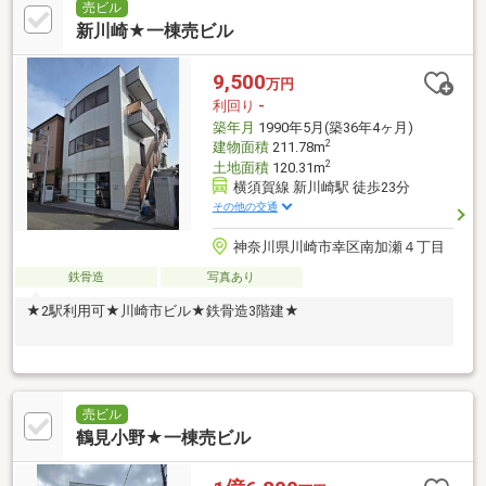
売ビル
新川崎★一棟売ビル
9,500
万円
利回り
-
築年月
1990年5月(築36年4ヶ月)
2
建物面積
211.78m
2
土地面積
120.31m
横須賀線 新川崎駅 徒歩23分
その他の交通
神奈川県川崎市幸区南加瀬４丁目
鉄骨造
写真あり
★2駅利用可★川崎市ビル★鉄骨造3階建★
売ビル
鶴見小野★一棟売ビル