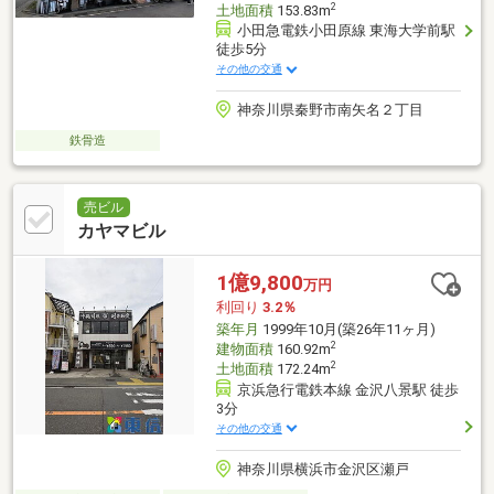
2
土地面積
153.83m
小田急電鉄小田原線 東海大学前駅
徒歩5分
その他の交通
神奈川県秦野市南矢名２丁目
鉄骨造
売ビル
カヤマビル
1億9,800
万円
利回り
3.2％
築年月
1999年10月(築26年11ヶ月)
2
建物面積
160.92m
2
土地面積
172.24m
京浜急行電鉄本線 金沢八景駅 徒歩
3分
その他の交通
神奈川県横浜市金沢区瀬戸