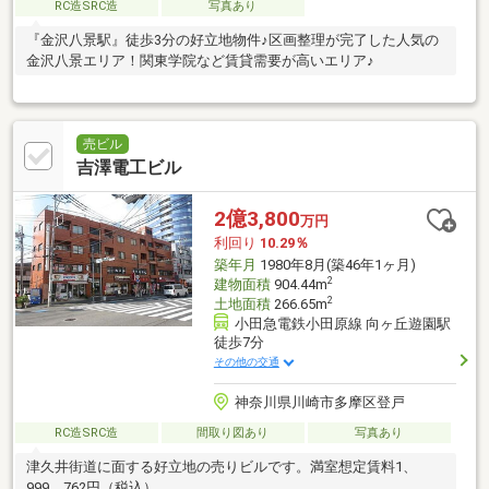
RC造SRC造
写真あり
『金沢八景駅』徒歩3分の好立地物件♪区画整理が完了した人気の
金沢八景エリア！関東学院など賃貸需要が高いエリア♪
売ビル
吉澤電工ビル
2億3,800
万円
利回り
10.29％
築年月
1980年8月(築46年1ヶ月)
2
建物面積
904.44m
2
土地面積
266.65m
小田急電鉄小田原線 向ヶ丘遊園駅
徒歩7分
その他の交通
神奈川県川崎市多摩区登戸
RC造SRC造
間取り図あり
写真あり
津久井街道に面する好立地の売りビルです。満室想定賃料1、
999、762円（税込）