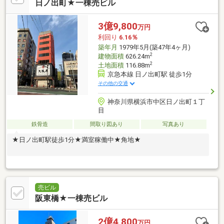
日ノ出町★一棟売ビル
3億9,800
万円
利回り
6.16％
築年月
1979年5月(築47年4ヶ月)
2
建物面積
626.24m
2
土地面積
116.88m
京急本線 日ノ出町駅 徒歩1分
その他の交通
神奈川県横浜市中区日ノ出町１丁
目
鉄骨造
間取り図あり
写真あり
★日ノ出町駅徒歩1分★満室稼働中★角地★
売ビル
阪東橋★一棟売ビル
2億4,800
万円