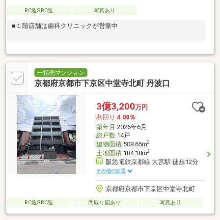
RC造SRC造
写真あり
■１階店舗は歯科クリニックが営業中
一括売マンション
京都府京都市下京区中堂寺北町 丹波口
3億3,200
万円
利回り
4.08％
築年月
2026年6月
総戸数
14戸
2
建物面積
508.65m
2
土地面積
184.18m
阪急電鉄京都線 大宮駅 徒歩12分
その他の交通
京都府京都市下京区中堂寺北町
RC造SRC造
間取り図あり
写真あり