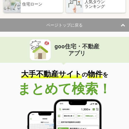
人気タウン
住宅ローン
ランキング
ページトップに戻る
goo住宅・不動産
アプリ
大手不動産サイト
物件
の
を
まとめて検索！