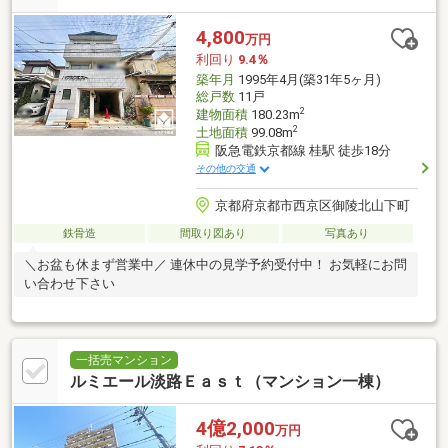
4,800
万円
利回り
9.4％
築年月
1995年4月(築31年5ヶ月)
総戸数
11戸
2
建物面積
180.23m
2
土地面積
99.08m
阪急電鉄京都線 桂駅 徒歩18分
その他の交通
京都府京都市西京区御陵北山下町
鉄骨造
間取り図あり
写真あり
＼お盆も休まず営業中／ 連休中の見学予約受付中！ お気軽にお問
い合わせ下さい
一括売マンション
ルミエール淡路Ｅａｓｔ（マンション一棟）
4億2,000
万円