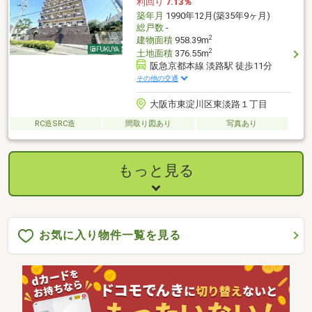
利回り
7.13％
築年月
1990年12月(築35年9ヶ月)
総戸数
-
2
建物面積
958.39m
2
土地面積
376.55m
阪急京都本線 淡路駅 徒歩11分
その他の交通
大阪市東淀川区東淡路１丁目
RC造SRC造
間取り図あり
写真あり
もっと見る
お気に入り物件一覧を見る