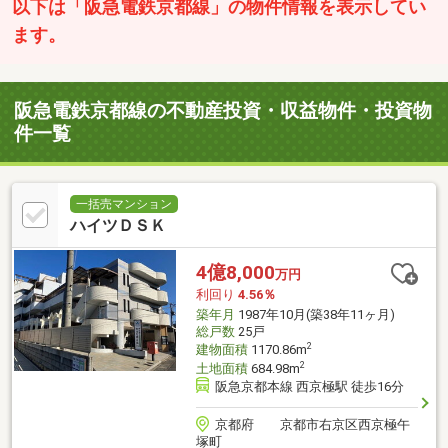
以下は「阪急電鉄京都線」の物件情報を表示してい
ます。
阪急電鉄京都線の不動産投資・収益物件・投資物
件一覧
一括売マンション
ハイツＤＳＫ
4億8,000
万円
利回り
4.56％
築年月
1987年10月(築38年11ヶ月)
総戸数
25戸
2
建物面積
1170.86m
2
土地面積
684.98m
阪急京都本線 西京極駅 徒歩16分
京都府 京都市右京区西京極午
塚町