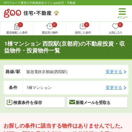
NTTグループ運営の不動産総合サイト goo住宅・不動産
1
0
0
0
最近検索した条件
最近見た物件
保存した条件
お気に入り
1棟マンション 西院駅(京都府)の不動産投資・収
益物件・投資物件一覧
路線/駅
変更する
阪急電鉄京都線(西院駅)
条件
変更する
1棟マンション
検索条件を保存
新着メールを受取る
お探しの条件に該当する物件はありませんでした。