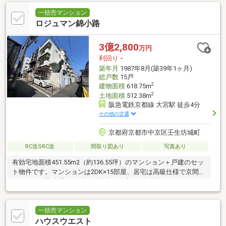
一括売マンション
ロジュマン錦小路
3億2,800
万円
利回り
-
築年月
1987年8月(築39年1ヶ月)
総戸数
15戸
2
建物面積
618.75m
2
土地面積
512.38m
阪急電鉄京都線 大宮駅 徒歩4分
その他の交通
京都府京都市中京区壬生坊城町
RC造SRC造
間取り図あり
写真あり
有効宅地面積451.55m2（約136.55坪）のマンション＋戸建のセッ
ト物件です。マンションは2DK×15部屋、居宅は高級仕様で京間
6LDK＋S＋駐車場。いずれも田中工務店による施工！
一括売マンション
ハウスウエスト