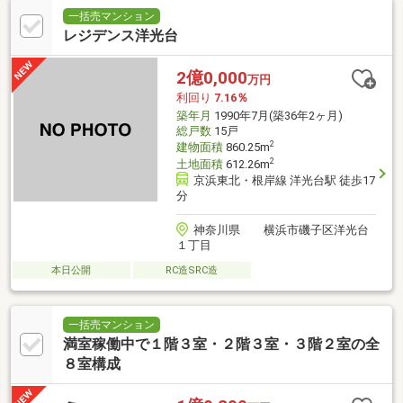
一括売マンション
レジデンス洋光台
2億0,000
万円
利回り
7.16％
築年月
1990年7月(築36年2ヶ月)
総戸数
15戸
2
建物面積
860.25m
2
土地面積
612.26m
京浜東北・根岸線 洋光台駅 徒歩17
分
神奈川県 横浜市磯子区洋光台
１丁目
本日公開
RC造SRC造
一括売マンション
満室稼働中で１階３室・２階３室・３階２室の全
８室構成