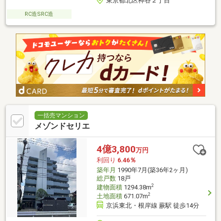
東京都北区神谷２丁目
RC造SRC造
一括売マンション
メゾンドセリエ
4億3,800
万円
利回り
6.46％
築年月
1990年7月(築36年2ヶ月)
総戸数
18戸
2
建物面積
1294.38m
2
土地面積
671.07m
京浜東北・根岸線 蕨駅 徒歩14分