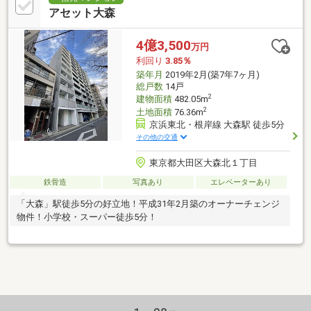
アセット大森
4億3,500
万円
利回り
3.85％
築年月
2019年2月(築7年7ヶ月)
総戸数
14戸
2
建物面積
482.05m
2
土地面積
76.36m
京浜東北・根岸線 大森駅 徒歩5分
その他の交通
東京都大田区大森北１丁目
鉄骨造
写真あり
エレベーターあり
「大森」駅徒歩5分の好立地！平成31年2月築のオーナーチェンジ
物件！小学校・スーパー徒歩5分！