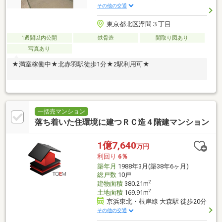
その他の交通
東京都北区浮間３丁目
1週間以内公開
鉄骨造
間取り図あり
写真あり
★満室稼働中★北赤羽駅徒歩1分★2駅利用可★
一括売マンション
落ち着いた住環境に建つＲＣ造４階建マンション
1億7,640
万円
利回り
6％
築年月
1988年3月(築38年6ヶ月)
総戸数
10戸
2
建物面積
380.21m
2
土地面積
169.91m
京浜東北・根岸線 大森駅 徒歩20分
その他の交通