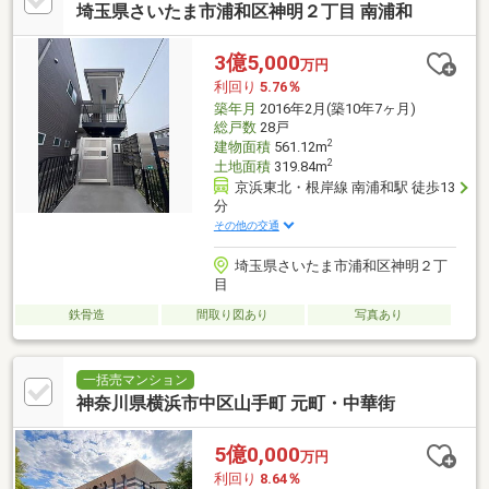
埼玉県さいたま市浦和区神明２丁目 南浦和
3億5,000
万円
利回り
5.76％
築年月
2016年2月(築10年7ヶ月)
総戸数
28戸
2
建物面積
561.12m
2
土地面積
319.84m
京浜東北・根岸線 南浦和駅 徒歩13
分
その他の交通
埼玉県さいたま市浦和区神明２丁
目
鉄骨造
間取り図あり
写真あり
一括売マンション
神奈川県横浜市中区山手町 元町・中華街
5億0,000
万円
利回り
8.64％