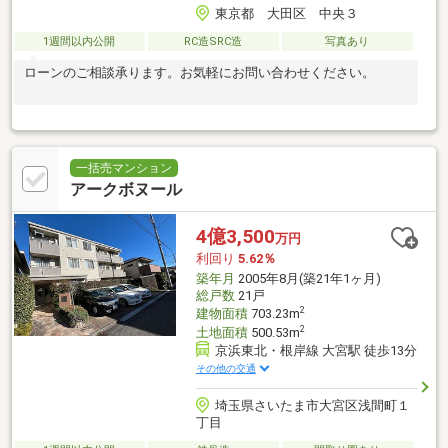
東京都 大田区 中央３
1週間以内公開
RC造SRC造
写真あり
ローンのご相談承ります。お気軽にお問い合わせください。
一括売マンション
アークボヌール
4億3,500
万円
利回り
5.62％
築年月
2005年8月(築21年1ヶ月)
総戸数
21戸
2
建物面積
703.23m
2
土地面積
500.53m
京浜東北・根岸線 大宮駅 徒歩13分
その他の交通
埼玉県さいたま市大宮区浅間町１
丁目