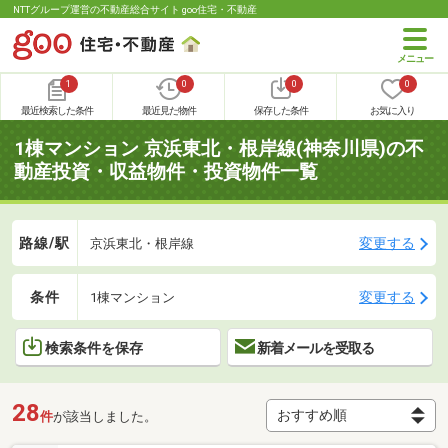
NTTグループ運営の不動産総合サイト goo住宅・不動産
1
0
0
0
最近検索した条件
最近見た物件
保存した条件
お気に入り
1棟マンション 京浜東北・根岸線(神奈川県)の不
動産投資・収益物件・投資物件一覧
路線/駅
変更する
京浜東北・根岸線
条件
変更する
1棟マンション
検索条件を保存
新着メールを受取る
28
件
が該当しました。