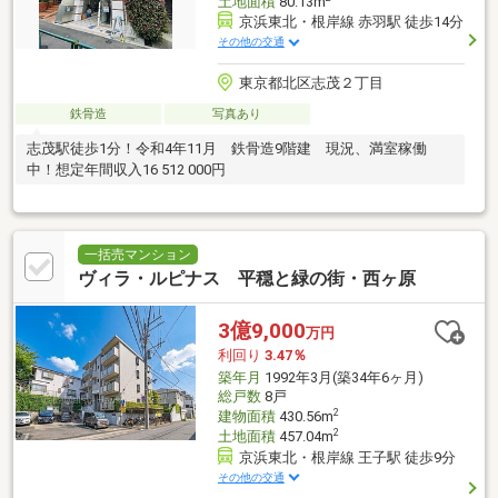
土地面積
80.13m
京浜東北・根岸線 赤羽駅 徒歩14分
その他の交通
東京都北区志茂２丁目
鉄骨造
写真あり
志茂駅徒歩1分！令和4年11月 鉄骨造9階建 現況、満室稼働
中！想定年間収入16 512 000円
一括売マンション
ヴィラ・ルピナス 平穏と緑の街・西ヶ原
3億9,000
万円
利回り
3.47％
築年月
1992年3月(築34年6ヶ月)
総戸数
8戸
2
建物面積
430.56m
2
土地面積
457.04m
京浜東北・根岸線 王子駅 徒歩9分
その他の交通