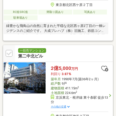
東京都北区西ケ原２丁目
RC造SRC造
間取り図あり
写真あり
駐車場あり
緑豊かな飛鳥山の自然に育まれた平穏な北区西ヶ原2丁目の一棟レ
ジデンスのご紹介です。 大成プレハブ（株）旧施工、鉄筋コンク
リート造4階建、平成4年3月建築。 3DK×8世帯＋駐車場（賃貸3区
画）
一括売マンション
第二中北ビル
2億5,000
万円
利回り
3.87％
築年月
1990年7月(築36年2ヶ月)
総戸数
9戸
2
建物面積
411.15m
2
土地面積
224.6m
京浜東北・根岸線 東十条駅 徒歩13
分
その他の交通