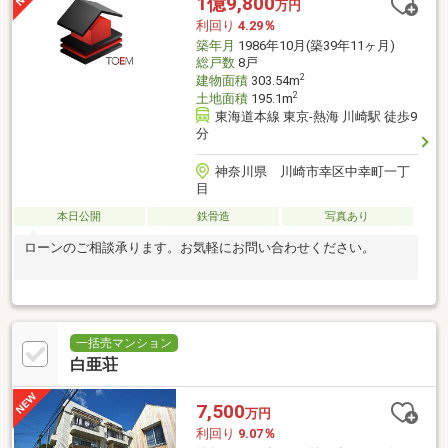
1億9,800
万円
利回り
4.29％
築年月
1986年10月(築39年11ヶ月)
総戸数
8戸
2
建物面積
303.54m
2
土地面積
195.1m
東海道本線 東京-熱海 川崎駅 徒歩9
分
神奈川県 川崎市幸区中幸町一丁
目
本日公開
鉄骨造
写真あり
ローンのご相談承ります。お気軽にお問い合わせください。
一括売マンション
白亜荘
7,500
万円
利回り
9.07％