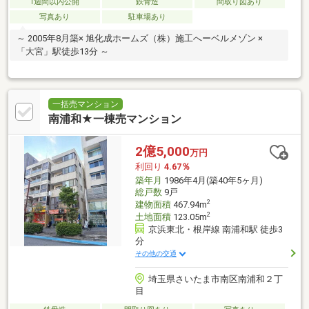
1週間以内公開
鉄骨造
間取り図あり
写真あり
駐車場あり
～ 2005年8月築× 旭化成ホームズ（株）施工へーベルメゾン ×
「大宮」駅徒歩13分 ～
一括売マンション
南浦和★一棟売マンション
2億5,000
万円
利回り
4.67％
築年月
1986年4月(築40年5ヶ月)
総戸数
9戸
2
建物面積
467.94m
2
土地面積
123.05m
京浜東北・根岸線 南浦和駅 徒歩3
分
その他の交通
埼玉県さいたま市南区南浦和２丁
目