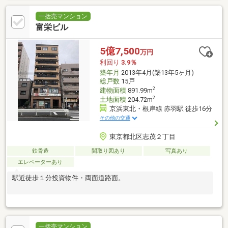
一括売マンション
富栄ビル
5億7,500
万円
利回り
3.9％
築年月
2013年4月(築13年5ヶ月)
総戸数
15戸
2
建物面積
891.99m
2
土地面積
204.72m
京浜東北・根岸線 赤羽駅 徒歩16分
その他の交通
東京都北区志茂２丁目
鉄骨造
間取り図あり
写真あり
エレベーターあり
駅近徒歩１分投資物件・両面道路面。
一括売マンション