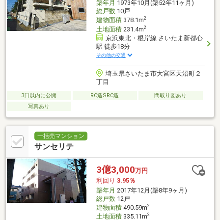
築年月
1973年10月(築52年11ヶ月)
総戸数
10戸
2
建物面積
378.1m
2
土地面積
231.4m
京浜東北・根岸線 さいたま新都心
駅 徒歩18分
その他の交通
埼玉県さいたま市大宮区天沼町２
丁目
3日以内に公開
RC造SRC造
間取り図あり
写真あり
一括売マンション
サンセリテ
3億3,000
万円
利回り
3.95％
築年月
2017年12月(築8年9ヶ月)
総戸数
12戸
2
建物面積
490.59m
2
土地面積
335.11m