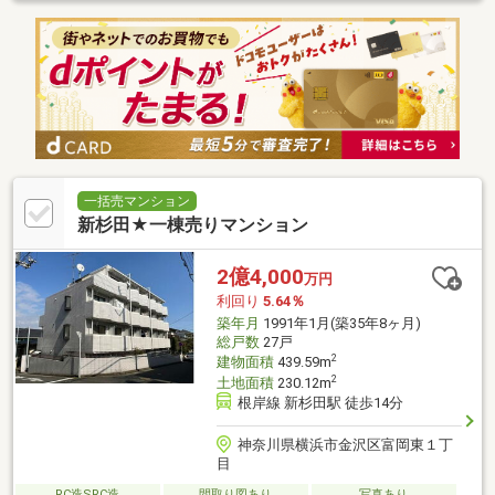
一括売マンション
新杉田★一棟売りマンション
2億4,000
万円
利回り
5.64％
築年月
1991年1月(築35年8ヶ月)
総戸数
27戸
2
建物面積
439.59m
2
土地面積
230.12m
根岸線 新杉田駅 徒歩14分
神奈川県横浜市金沢区富岡東１丁
目
RC造SRC造
間取り図あり
写真あり