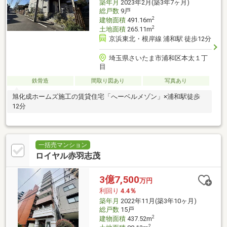
築年月
2023年2月(築3年7ヶ月)
総戸数
9戸
2
建物面積
491.16m
2
土地面積
265.11m
京浜東北・根岸線 浦和駅 徒歩12分
埼玉県さいたま市浦和区本太１丁
目
鉄骨造
間取り図あり
写真あり
旭化成ホームズ施工の賃貸住宅「へーベルメゾン」×浦和駅徒歩
12分
一括売マンション
ロイヤル赤羽志茂
3億7,500
万円
利回り
4.4％
築年月
2022年11月(築3年10ヶ月)
総戸数
15戸
2
建物面積
437.52m
2