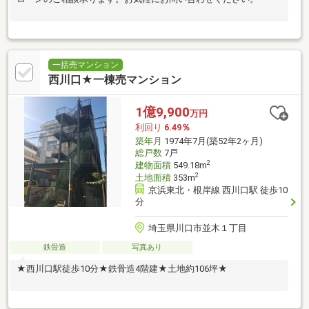
一括売マンション
西川口★一棟売マンション
1億9,900
万円
利回り
6.49％
築年月
1974年7月(築52年2ヶ月)
総戸数
7戸
2
建物面積
549.18m
2
土地面積
353m
京浜東北・根岸線 西川口駅 徒歩10
分
埼玉県川口市並木１丁目
鉄骨造
写真あり
★西川口駅徒歩10分★鉄骨造4階建★土地約106坪★