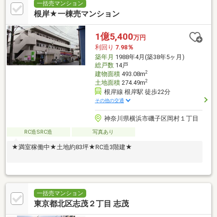
一括売マンション
根岸★一棟売マンション
1億5,400
万円
利回り
7.98％
築年月
1988年4月(築38年5ヶ月)
総戸数
14戸
2
建物面積
493.08m
2
土地面積
274.49m
根岸線 根岸駅 徒歩22分
その他の交通
神奈川県横浜市磯子区岡村１丁目
RC造SRC造
写真あり
★満室稼働中★土地約83坪★RC造3階建★
一括売マンション
東京都北区志茂２丁目 志茂