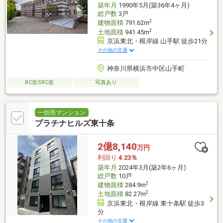
築年月
1990年5月(築36年4ヶ月)
総戸数
3戸
2
建物面積
791.62m
2
土地面積
941.45m
京浜東北・根岸線 山手駅 徒歩21分
その他の交通
神奈川県横浜市中区山手町
RC造SRC造
写真あり
一括売マンション
プラチナヒルズ東十条
2億8,140
万円
利回り
4.23％
築年月
2024年3月(築2年6ヶ月)
総戸数
10戸
2
建物面積
284.9m
2
土地面積
82.27m
京浜東北・根岸線 東十条駅 徒歩3
分
その他の交通