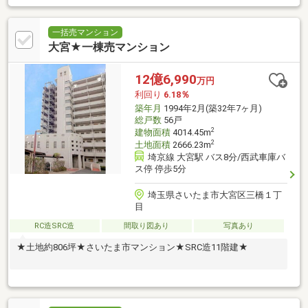
一括売マンション
大宮★一棟売マンション
12億6,990
万円
利回り
6.18％
築年月
1994年2月(築32年7ヶ月)
総戸数
56戸
2
建物面積
4014.45m
2
土地面積
2666.23m
埼京線 大宮駅 バス8分/西武車庫バ
ス停 停歩5分
埼玉県さいたま市大宮区三橋１丁
目
RC造SRC造
間取り図あり
写真あり
★土地約806坪★さいたま市マンション★SRC造11階建★