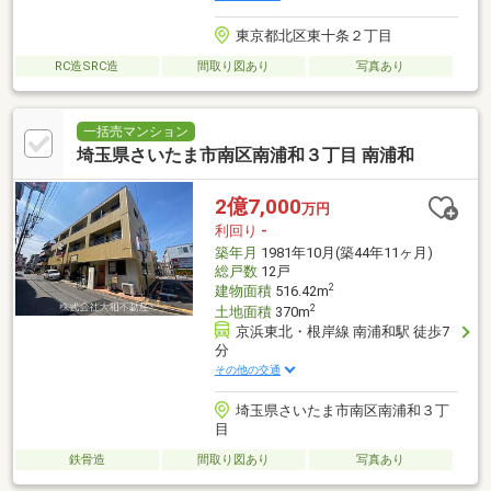
東京都北区東十条２丁目
RC造SRC造
間取り図あり
写真あり
一括売マンション
埼玉県さいたま市南区南浦和３丁目 南浦和
2億7,000
万円
利回り
-
築年月
1981年10月(築44年11ヶ月)
総戸数
12戸
2
建物面積
516.42m
2
土地面積
370m
京浜東北・根岸線 南浦和駅 徒歩7
分
その他の交通
埼玉県さいたま市南区南浦和３丁
目
鉄骨造
間取り図あり
写真あり