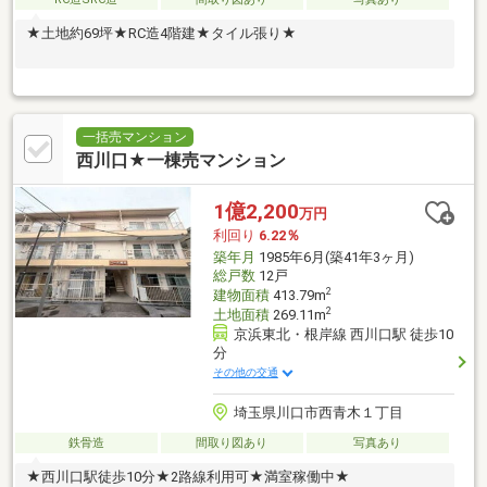
★土地約69坪★RC造4階建★タイル張り★
一括売マンション
西川口★一棟売マンション
1億2,200
万円
利回り
6.22％
築年月
1985年6月(築41年3ヶ月)
総戸数
12戸
2
建物面積
413.79m
2
土地面積
269.11m
京浜東北・根岸線 西川口駅 徒歩10
分
その他の交通
埼玉県川口市西青木１丁目
鉄骨造
間取り図あり
写真あり
★西川口駅徒歩10分★2路線利用可★満室稼働中★