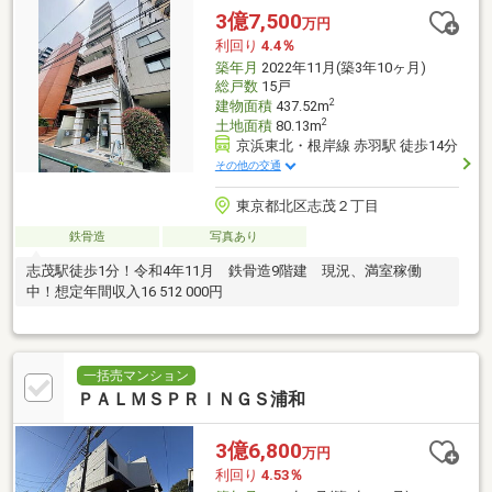
3億7,500
万円
利回り
4.4％
築年月
2022年11月(築3年10ヶ月)
総戸数
15戸
2
建物面積
437.52m
2
土地面積
80.13m
京浜東北・根岸線 赤羽駅 徒歩14分
その他の交通
東京都北区志茂２丁目
鉄骨造
写真あり
志茂駅徒歩1分！令和4年11月 鉄骨造9階建 現況、満室稼働
中！想定年間収入16 512 000円
一括売マンション
ＰＡＬＭＳＰＲＩＮＧＳ浦和
3億6,800
万円
利回り
4.53％