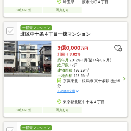
埼玉県 蕨市北町４丁目
RC造SRC造
写真あり
一括売マンション
北区中十条４丁目一棟マンション
3億0,000
万円
利回り
3.82％
築年月
2012年1月(築14年8ヶ月)
総戸数
12戸
2
建物面積
193.29m
2
土地面積
123.56m
京浜東北・根岸線 東十条駅 徒歩5
分
その他の交通
東京都北区中十条４丁目
RC造SRC造
写真あり
一括売マンション