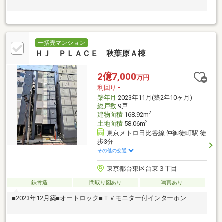
一括売マンション
ＨＪ ＰＬＡＣＥ 秋葉原Ａ棟
2億7,000
万円
利回り
-
築年月
2023年11月(築2年10ヶ月)
総戸数
9戸
2
建物面積
168.92m
2
土地面積
58.06m
東京メトロ日比谷線 仲御徒町駅 徒
歩3分
その他の交通
東京都台東区台東３丁目
鉄骨造
間取り図あり
写真あり
■2023年12月築■オートロック■ＴＶモニター付インターホン