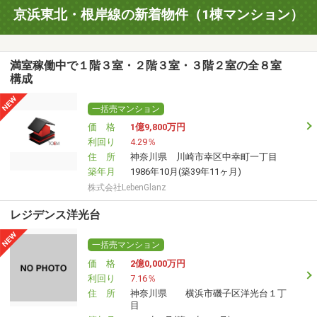
京浜東北・根岸線の新着物件（1棟マンション）
満室稼働中で１階３室・２階３室・３階２室の全８室
構成
一括売マンション
価 格
1億9,800
万円
利回り
4.29％
住 所
神奈川県 川崎市幸区中幸町一丁目
築年月
1986年10月(築39年11ヶ月)
株式会社LebenGlanz
レジデンス洋光台
一括売マンション
価 格
2億0,000
万円
利回り
7.16％
住 所
神奈川県 横浜市磯子区洋光台１丁
目