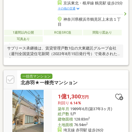
京浜東北・根岸線 鶴見駅 徒歩25分
その他の交通
神奈川県横浜市鶴見区上末吉１丁
目
1週間以内公開
RC造SRC造
間取り図あり
写真あり
サブリース承継後は、賃貸管理戸数1位の大東建託グループ会社
（週刊全国賃貸住宅新聞（2022年8月15日発行号）で発表された
「2022年管理戸数ランキング1083社」において第1位を獲得）が
管理を行い、
一括売マンション
北赤羽★一棟売マンション
1億1,300
万円
利回り
6.14％
築年月
1989年6月(築37年3ヶ月)
総戸数
5戸
2
建物面積
128.83m
2
土地面積
76.94m
埼京線 赤羽駅 徒歩26分