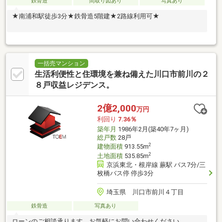
鉄骨造
間取り図あり
写真あり
★南浦和駅徒歩3分★鉄骨造5階建★2路線利用可★
一括売マンション
生活利便性と住環境を兼ね備えた川口市前川の２
８戸収益レジデンス。
2億2,000
万円
利回り
7.36％
築年月
1986年2月(築40年7ヶ月)
総戸数
28戸
2
建物面積
913.55m
2
土地面積
535.85m
京浜東北・根岸線 蕨駅 バス7分/三
枚橋バス停 停歩3分
埼玉県 川口市前川４丁目
鉄骨造
写真あり
ローンのご相談承ります。お気軽にお問い合わせください。