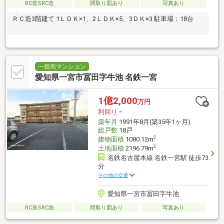
RC造SRC造
間取り図あり
写真あり
ＲＣ造3階建て 1ＬＤＫ×1、2ＬＤＫ×5、3ＤＫ×3 駐車場：18台
一括売マンション
愛知県一宮市冨田字牛池 名鉄一宮
1億2,000
万円
利回り
-
築年月
1991年8月(築35年1ヶ月)
総戸数
18戸
2
建物面積
1080.12m
2
土地面積
2196.79m
名鉄名古屋本線 名鉄一宮駅 徒歩73
分
その他の交通
愛知県一宮市冨田字牛池
RC造SRC造
間取り図あり
写真あり