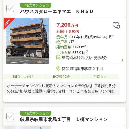
一括売マンション
ハウスカタローエキマエ ＫＨＳＤ
7,200
万円
利回り
8.05％
築年月
1986年11月(築39年10ヶ月)
総戸数
7戸
2
建物面積
439.8m
2
土地面積
287.91m
東海道本線 稲沢駅 徒歩5分
愛知県稲沢市駅前２丁目
3日以内に公開
RC造SRC造
写真あり
オーナーチェンジの１棟売りマンション☆最寄駅まで徒歩約５分
の好立地♪駅近で通勤・通学に便利！コンビニも徒歩約３分の距離
にあり、生活至便です！保育園・こども園・小学校がすべて徒歩
約１５分以内！
一括売マンション
岐阜県岐阜市北島１丁目 １棟マンション