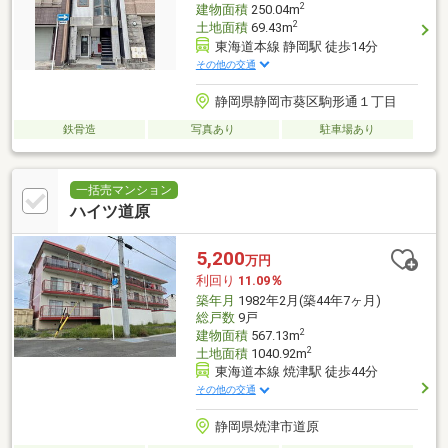
2
建物面積
250.04m
2
土地面積
69.43m
東海道本線 静岡駅 徒歩14分
その他の交通
静岡県静岡市葵区駒形通１丁目
鉄骨造
写真あり
駐車場あり
一括売マンション
ハイツ道原
5,200
万円
利回り
11.09％
築年月
1982年2月(築44年7ヶ月)
総戸数
9戸
2
建物面積
567.13m
2
土地面積
1040.92m
東海道本線 焼津駅 徒歩44分
その他の交通
静岡県焼津市道原