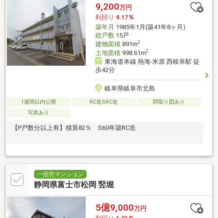
9,200
万円
利回り
9.17％
築年月
1985年1月(築41年8ヶ月)
総戸数
15戸
2
建物面積
891m
2
土地面積
998.61m
東海道本線 熱海-米原 西岐阜駅 徒
歩42分
岐阜県岐阜市北島
1週間以内公開
RC造SRC造
間取り図あり
写真あり
【P戸数分以上有】積算82％ S60年築RC造
一括売マンション
静岡県富士市松岡 竪堀
5億9,000
万円