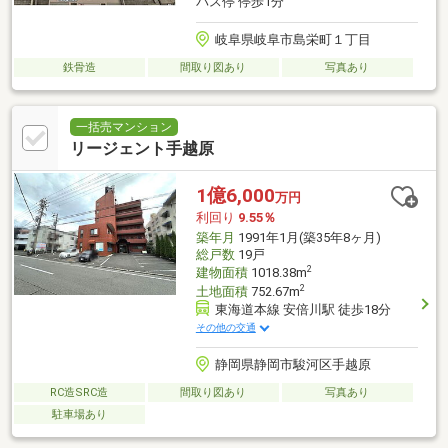
バス停 停歩1分
岐阜県岐阜市島栄町１丁目
鉄骨造
間取り図あり
写真あり
一括売マンション
リージェント手越原
1億6,000
万円
利回り
9.55％
築年月
1991年1月(築35年8ヶ月)
総戸数
19戸
2
建物面積
1018.38m
2
土地面積
752.67m
東海道本線 安倍川駅 徒歩18分
その他の交通
静岡県静岡市駿河区手越原
RC造SRC造
間取り図あり
写真あり
駐車場あり