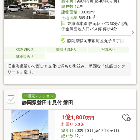
築年月
1986年3月(築40年6ヶ月)
総戸数
12戸
2
建物面積
103.32m
2
土地面積
869.41m
東海道本線 静岡駅 バス30分/北丸
子金属団地入口バス停 停歩4分
静岡県静岡市駿河区丸子６丁目
RC造SRC造
間取り図あり
写真あり
駐車場あり
旧東海道沿いで歴史と文化に満ちた街並み。堅固な「鉄筋コンク
リート」造り。
一括売マンション
静岡県磐田市見付 磐田
1億1,800
万円
利回り
6.3％
築年月
2009年3月(築17年6ヶ月)
総戸数
12戸