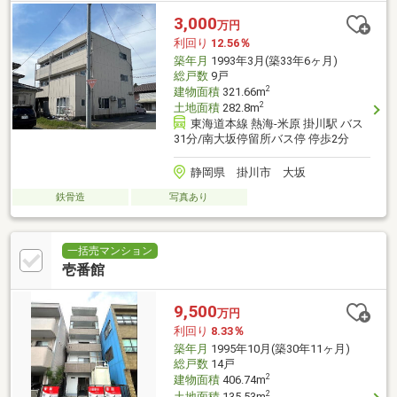
3,000
万円
利回り
12.56％
築年月
1993年3月(築33年6ヶ月)
総戸数
9戸
2
建物面積
321.66m
2
土地面積
282.8m
東海道本線 熱海-米原 掛川駅 バス
31分/南大坂停留所バス停 停歩2分
静岡県 掛川市 大坂
鉄骨造
写真あり
一括売マンション
壱番館
9,500
万円
利回り
8.33％
築年月
1995年10月(築30年11ヶ月)
総戸数
14戸
2
建物面積
406.74m
2
土地面積
135.53m