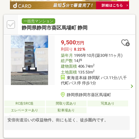
一括売マンション
静岡県静岡市葵区馬場町 静岡
9,500
万円
利回り
8.22％
築年月
1995年10月(築30年11ヶ月)
総戸数
14戸
2
建物面積
406.74m
2
土地面積
135.53m
東海道本線 静岡駅 バス11分/八千
代町バス停 停歩1分
静岡県静岡市葵区馬場町
RC造SRC造
間取り図あり
写真あり
エレベーターあり
駐車場あり
安倍街道沿いの収益物件。街にも近く、徒歩圏内です。