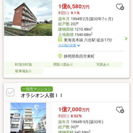
1億6,580
万円
利回り
9.1％
築年月
1994年2月(築32年7ヶ月)
総戸数
20戸
2
建物面積
1210.48m
2
土地面積
1540.68m
東海道本線 六合駅 徒歩17分
その他の交通
静岡県島田市東町
RC造SRC造
間取り図あり
写真あり
駐車場あり
一括売マンション
オラシオン人宿ＩＩ
1億7,000
万円
利回り
8.52％
築年月
1994年9月(築32年)
総戸数
30戸
2
建物面積
642.69m