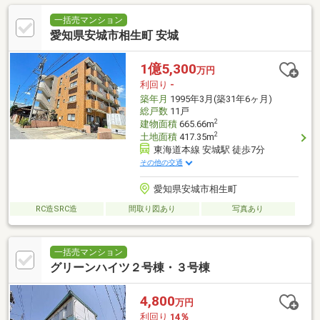
一括売マンション
愛知県安城市相生町 安城
1億5,300
万円
利回り
-
築年月
1995年3月(築31年6ヶ月)
総戸数
11戸
2
建物面積
665.66m
2
土地面積
417.35m
東海道本線 安城駅 徒歩7分
その他の交通
愛知県安城市相生町
RC造SRC造
間取り図あり
写真あり
一括売マンション
グリーンハイツ２号棟・３号棟
4,800
万円
利回り
14％