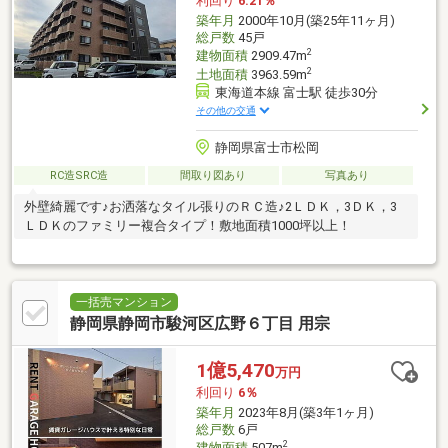
利回り
6.21％
築年月
2000年10月(築25年11ヶ月)
総戸数
45戸
2
建物面積
2909.47m
2
土地面積
3963.59m
東海道本線 富士駅 徒歩30分
その他の交通
静岡県富士市松岡
RC造SRC造
間取り図あり
写真あり
外壁綺麗です♪お洒落なタイル張りのＲＣ造♪2ＬＤＫ，3ＤＫ，3
ＬＤＫのファミリー複合タイプ！敷地面積1000坪以上！
一括売マンション
静岡県静岡市駿河区広野６丁目 用宗
1億5,470
万円
利回り
6％
築年月
2023年8月(築3年1ヶ月)
総戸数
6戸
2
建物面積
507m