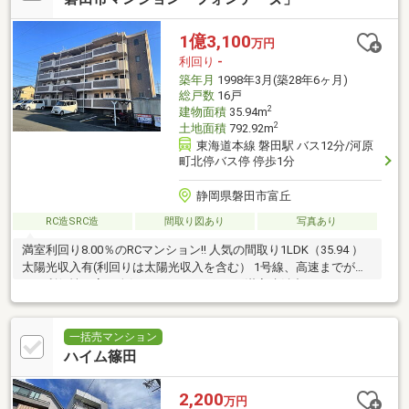
1億3,100
万円
利回り
-
築年月
1998年3月(築28年6ヶ月)
総戸数
16戸
2
建物面積
35.94m
2
土地面積
792.92m
東海道本線 磐田駅 バス12分/河原
町北停バス停 停歩1分
静岡県磐田市富丘
RC造SRC造
間取り図あり
写真あり
満室利回り8.00％のRCマンション!! 人気の間取り1LDK（35.94 ）
太陽光収入有(利回りは太陽光収入を含む） 1号線、高速までが近
く、利便性が高い人気のエリア 16戸/16戸満室稼働中
一括売マンション
ハイム篠田
2,200
万円