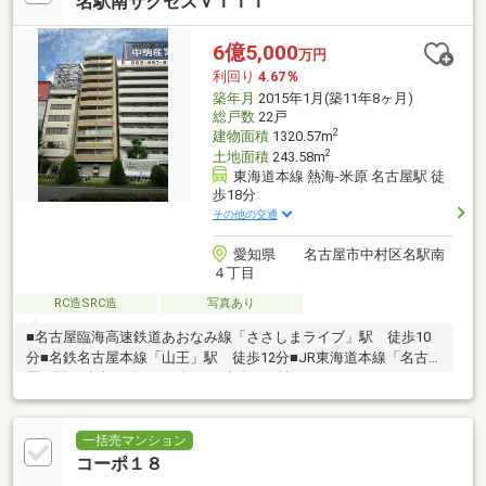
名駅南サクセスＶＩＩＩ
6億5,000
万円
利回り
4.67％
築年月
2015年1月(築11年8ヶ月)
総戸数
22戸
2
建物面積
1320.57m
2
土地面積
243.58m
東海道本線 熱海-米原 名古屋駅 徒
歩18分
その他の交通
愛知県 名古屋市中村区名駅南
４丁目
RC造SRC造
写真あり
■名古屋臨海高速鉄道あおなみ線「ささしまライブ」駅 徒歩10
分■名鉄名古屋本線「山王」駅 徒歩12分■JR東海道本線「名古
屋」駅 徒歩18分■2015年１月建築 一棟マンション■エレベータ
ー １機あり■ゴミステーション あり■間取り：１LDK×２２戸■
ファミリーマート名駅南四丁目店・・・約350m（徒歩5分）
一括売マンション
コーポ１８