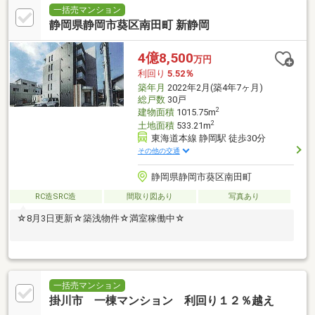
一括売マンション
静岡県静岡市葵区南田町 新静岡
4億8,500
万円
利回り
5.52％
築年月
2022年2月(築4年7ヶ月)
総戸数
30戸
2
建物面積
1015.75m
2
土地面積
533.21m
東海道本線 静岡駅 徒歩30分
その他の交通
静岡県静岡市葵区南田町
RC造SRC造
間取り図あり
写真あり
☆8月3日更新☆築浅物件☆満室稼働中☆
一括売マンション
掛川市 一棟マンション 利回り１２％越え