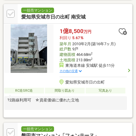
一括売マンション
愛知県安城市日の出町 南安城
1億8,500
万円
利回り
5.67％
築年月
2010年2月(築16年7ヶ月)
総戸数
9戸
2
建物面積
464.68m
2
土地面積
213.88m
東海道本線 安城駅 徒歩11分
その他の交通
愛知県安城市日の出町
RC造SRC造
間取り図あり
写真あり
?2路線利用可 ☆資産価値に優れた立地
一括売マンション
磐田市マンション「フォンテーヌ」