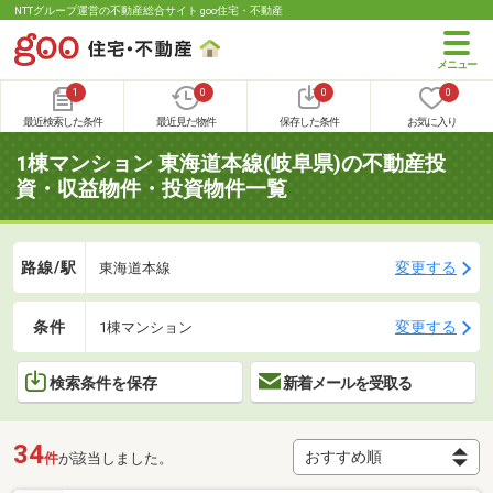
NTTグループ運営の不動産総合サイト goo住宅・不動産
1
0
0
0
最近検索した条件
最近見た物件
保存した条件
お気に入り
1棟マンション 東海道本線(岐阜県)の不動産投
資・収益物件・投資物件一覧
路線/駅
変更する
東海道本線
条件
変更する
1棟マンション
検索条件を保存
新着メールを受取る
34
件
が該当しました。