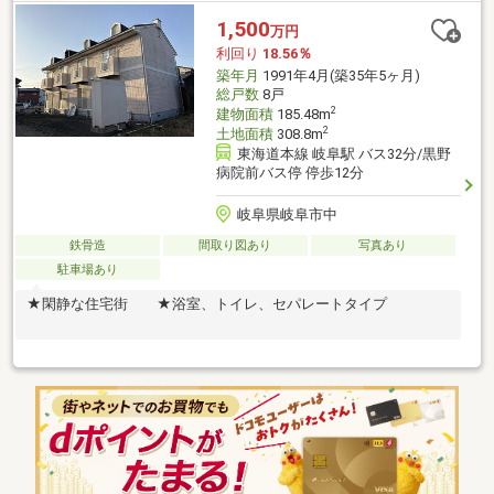
1,500
万円
利回り
18.56％
築年月
1991年4月(築35年5ヶ月)
総戸数
8戸
2
建物面積
185.48m
2
土地面積
308.8m
東海道本線 岐阜駅 バス32分/黒野
病院前バス停 停歩12分
岐阜県岐阜市中
鉄骨造
間取り図あり
写真あり
駐車場あり
★閑静な住宅街 ★浴室、トイレ、セパレートタイプ