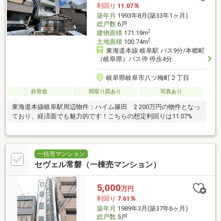
利回り
11.07％
築年月
1993年8月(築33年1ヶ月)
総戸数
6戸
2
建物面積
171.19m
2
土地面積
100.74m
東海道本線 岐阜駅 バス9分/本郷町
（岐阜県）バス停 停歩4分
岐阜県岐阜市八ツ梅町２丁目
鉄骨造
間取り図あり
写真あり
東海道本線岐阜駅周辺物件：ハイム篠田 2 200万円の物件となっ
ており、経済面でも魅力的です！こちらの想定利回りは11.07%
一括売マンション
セヴェル常磐（一棟売マンション）
5,000
万円
利回り
7.61％
築年月
1989年3月(築37年6ヶ月)
総戸数
5戸