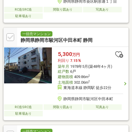
静岡県静岡市葵区駒形通１丁目
RC造SRC造
間取り図あり
写真あり
駐車場あり
一括売マンション
静岡県静岡市駿河区中田本町 静岡
5,300
万円
利回り
7.15％
築年月
1978年5月(築48年4ヶ月)
総戸数
6戸
2
建物面積
409.86m
2
土地面積
302.06m
東海道本線 静岡駅 徒歩22分
静岡県静岡市駿河区中田本町
RC造SRC造
間取り図あり
写真あり
駐車場あり
一括売マンション