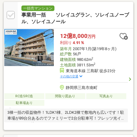
一括売マンション
事業用一括 ソレイユグラン、ソレイユノーブ
ル、ソレイユノール
12億8,000
万円
利回り
4.91％
築年月
2007年1月(築19年8ヶ月)
総戸数
56戸
2
建物面積
980.62m
2
土地面積
3811.53m
東海道本線 三島駅 徒歩23分
その他の交通
静岡県三島市南町
RC造SRC造
間取り図あり
写真あり
駐車場あり
3棟一括の収益物件！1LDK1棟、2LDK2棟で敷地内も広いです！駐
車場が89台分あるのでファミリーで2台分駐車可！フレッツ光イ
ンターネット込み！トランクルーム付き♪