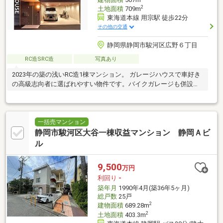
2
土地面積
709m
東海道本線 用宗駅 徒歩22分
その他の交通
静岡県静岡市駿河区広野６丁目
RC造SRC造
写真あり
2023年の築の浅いRC造1棟マンション。 ガレージハウスで車好き
の高級志向者に選ばれやすい物件です。バイクガレージも併設さ
れています！
一括売マンション
静岡市駿河区大谷一棟収益マンション 静岡Ａビ
ル
9,500
万円
利回り
-
築年月
1990年4月(築36年5ヶ月)
総戸数
25戸
2
建物面積
689.28m
2
土地面積
403.3m