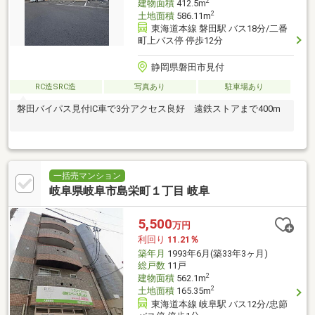
2
建物面積
412.5m
2
土地面積
586.11m
東海道本線 磐田駅 バス18分/二番
町上バス停 停歩12分
静岡県磐田市見付
RC造SRC造
写真あり
駐車場あり
磐田バイパス見付IC車で3分アクセス良好 遠鉄ストアまで400m
一括売マンション
岐阜県岐阜市島栄町１丁目 岐阜
5,500
万円
利回り
11.21％
築年月
1993年6月(築33年3ヶ月)
総戸数
11戸
2
建物面積
562.1m
2
土地面積
165.35m
東海道本線 岐阜駅 バス12分/忠節