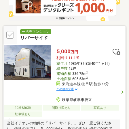
一括売マンション
リバーサイド
5,000
万円
利回り
11.1％
築年月
1986年8月(築40年1ヶ月)
総戸数
12戸
2
建物面積
336.78m
2
土地面積
605.53m
東海道本線 岐阜駅 徒歩77分
その他の交通
岐阜県岐阜市折立
RC造SRC造
間取り図あり
写真あり
駐車場あり
当社イチオシの物件の「リバーサイド」。ぜひ一度ご覧くださ
い。価格の面でも、5，000万円と、負担の少ない条件の物件で