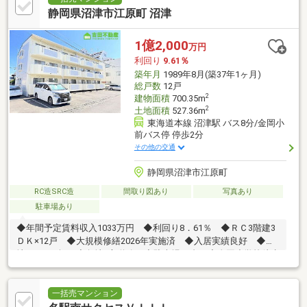
静岡県沼津市江原町 沼津
1億2,000
万円
利回り
9.61％
築年月
1989年8月(築37年1ヶ月)
総戸数
12戸
2
建物面積
700.35m
2
土地面積
527.36m
東海道本線 沼津駅 バス8分/金岡小
前バス停 停歩2分
その他の交通
静岡県沼津市江原町
RC造SRC造
間取り図あり
写真あり
駐車場あり
◆年間予定賃料収入1033万円 ◆利回り8．61％ ◆ＲＣ3階建3
ＤＫ×12戸 ◆大規模修繕2026年実施済 ◆入居実績良好 ◆土
地159．52坪 ◆角地2方道路 ◆駐車場12台 ◆金岡小学校徒歩
3分
一括売マンション