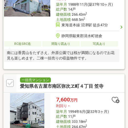
築年月
1988年11月(築37年10ヶ月)
総戸数
14戸
2
建物面積
266.43m
2
土地面積
668.5m
東海道本線 沼津駅 徒歩47分
静岡県駿東郡清水町徳倉
RC造SRC造
間取り図あり
写真あり
南には香貫山をたずさえ、外原公園では桜が満開になるのでお花
見も楽しめます。二棟一括売りの収益物件です。
一括売マンション
愛知県名古屋市南区弥次ヱ町４丁目 笠寺
7,600
万円
利回り
-
築年月
1994年6月(築32年3ヶ月)
総戸数
11戸
2
建物面積
333.18m
2
土地面積
264.47m