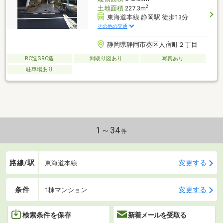
2
土地面積
227.3m
東海道本線 静岡駅 徒歩13分
その他の交通
静岡県静岡市葵区人宿町２丁目
RC造SRC造
間取り図あり
写真あり
駐車場あり
1～34
件
路線/駅
変更する
東海道本線
条件
変更する
1棟マンション
検索条件を保存
新着メールを受取る