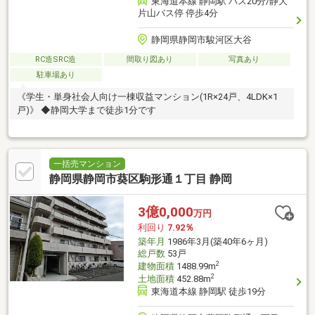
東海道本線 静岡駅 バス20分/静大
片山バス停 停歩4分
静岡県静岡市駿河区大谷
RC造SRC造
間取り図あり
写真あり
駐車場あり
《学生・単身社会人向け一棟収益マンション(1R×24戸、4LDK×1
戸)》 ◆静岡大学まで徒歩1分です
一括売マンション
静岡県静岡市葵区駒形通１丁目 静岡
3億0,000
万円
利回り
7.92％
築年月
1986年3月(築40年6ヶ月)
総戸数
53戸
2
建物面積
1488.99m
2
土地面積
452.88m
東海道本線 静岡駅 徒歩19分