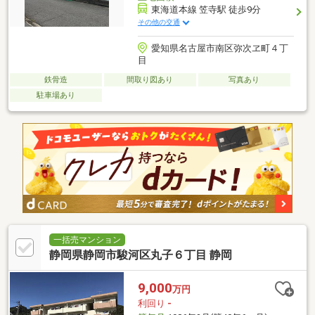
東海道本線 笠寺駅 徒歩9分
その他の交通
愛知県名古屋市南区弥次ヱ町４丁
目
鉄骨造
間取り図あり
写真あり
駐車場あり
一括売マンション
静岡県静岡市駿河区丸子６丁目 静岡
9,000
万円
利回り
-