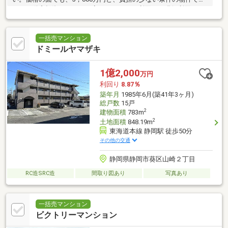
す。不動産投資において目安になりやすい利回り。現行利回り6．
74％の物件です。当物件
一括売マンション
ドミールヤマザキ
1億2,000
万円
利回り
8.87％
築年月
1985年6月(築41年3ヶ月)
総戸数
15戸
2
建物面積
783m
2
土地面積
848.19m
東海道本線 静岡駅 徒歩50分
その他の交通
静岡県静岡市葵区山崎２丁目
RC造SRC造
間取り図あり
写真あり
一括売マンション
ビクトリーマンション