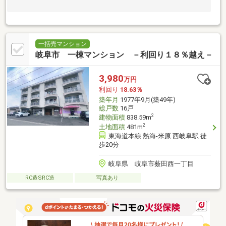
一括売マンション
岐阜市 一棟マンション －利回り１８％越え－
3,980
万円
利回り
18.63％
築年月
1977年9月(築49年)
総戸数
16戸
2
建物面積
838.59m
2
土地面積
481m
東海道本線 熱海-米原 西岐阜駅 徒
歩20分
岐阜県 岐阜市薮田西一丁目
RC造SRC造
写真あり