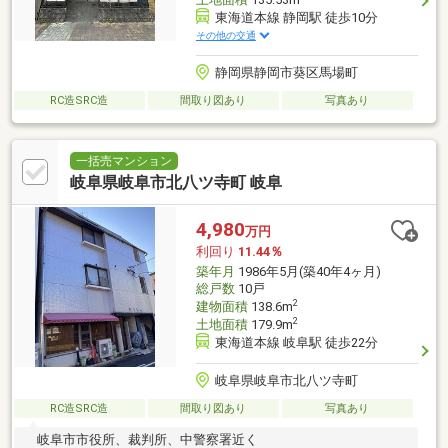
東海道本線 静岡駅 徒歩10分
その他の交通
静岡県静岡市葵区馬場町
RC造SRC造
間取り図あり
写真あり
一括売マンション
岐阜県岐阜市北八ツ寺町 岐阜
4,980
万円
利回り
11.44％
築年月
1986年5月(築40年4ヶ月)
総戸数
10戸
2
建物面積
138.6m
2
土地面積
179.9m
東海道本線 岐阜駅 徒歩22分
岐阜県岐阜市北八ツ寺町
RC造SRC造
間取り図あり
写真あり
岐阜市市役所、裁判所、中警察署近く