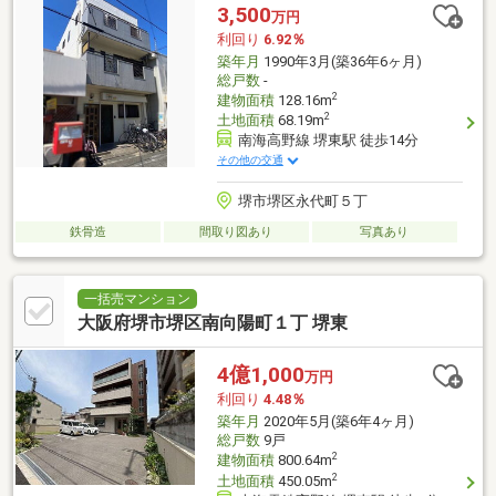
3,500
万円
利回り
6.92％
築年月
1990年3月(築36年6ヶ月)
総戸数
-
2
建物面積
128.16m
2
土地面積
68.19m
南海高野線 堺東駅 徒歩14分
その他の交通
堺市堺区永代町５丁
鉄骨造
間取り図あり
写真あり
一括売マンション
大阪府堺市堺区南向陽町１丁 堺東
4億1,000
万円
利回り
4.48％
築年月
2020年5月(築6年4ヶ月)
総戸数
9戸
2
建物面積
800.64m
2
土地面積
450.05m