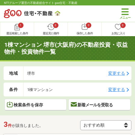
NTTグループ運営の不動産総合サイト goo住宅・不動産
1
0
0
0
最近検索した条件
最近見た物件
保存した条件
お気に入り
1棟マンション 堺市(大阪府)の不動産投資・収益
物件・投資物件一覧
地域
変更する
堺市
条件
変更する
1棟マンション
検索条件を保存
新着メールを受取る
3
件
が該当しました。