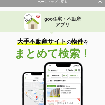
ページトップに戻る
goo住宅・不動産
アプリ
大手不動産サイト
物件
の
を
まとめて検索！