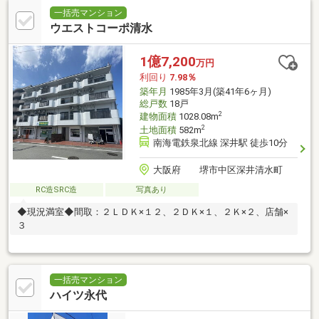
一括売マンション
ウエストコーポ清水
1億7,200
万円
利回り
7.98％
築年月
1985年3月(築41年6ヶ月)
総戸数
18戸
2
建物面積
1028.08m
2
土地面積
582m
南海電鉄泉北線 深井駅 徒歩10分
大阪府 堺市中区深井清水町
RC造SRC造
写真あり
◆現況満室◆間取：２ＬＤＫ×１２、２ＤＫ×１、２Ｋ×２、店舗×
３
一括売マンション
ハイツ永代