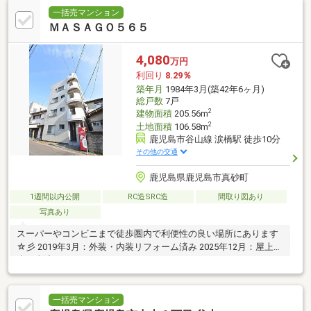
一括売マンション
ＭＡＳＡＧＯ５６５
4,080
万円
利回り
8.29％
築年月
1984年3月(築42年6ヶ月)
総戸数
7戸
2
建物面積
205.56m
2
土地面積
106.58m
鹿児島市谷山線 涙橋駅 徒歩10分
その他の交通
鹿児島県鹿児島市真砂町
1週間以内公開
RC造SRC造
間取り図あり
写真あり
スーパーやコンビニまで徒歩圏内で利便性の良い場所にあります
☆彡 2019年3月：外装・内装リフォーム済み 2025年12月：屋上防
水工事済み
一括売マンション