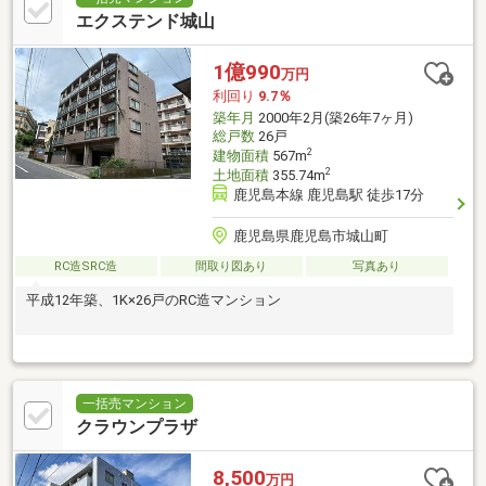
エクステンド城山
1億990
万円
利回り
9.7％
築年月
2000年2月(築26年7ヶ月)
総戸数
26戸
2
建物面積
567m
2
土地面積
355.74m
鹿児島本線 鹿児島駅 徒歩17分
鹿児島県鹿児島市城山町
RC造SRC造
間取り図あり
写真あり
平成12年築、1K×26戸のRC造マンション
一括売マンション
クラウンプラザ
8,500
万円