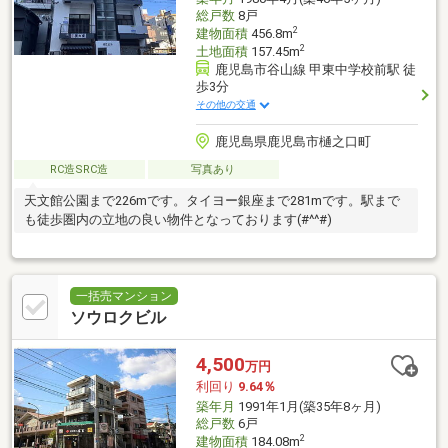
総戸数
8戸
2
建物面積
456.8m
2
土地面積
157.45m
鹿児島市谷山線 甲東中学校前駅 徒
歩3分
その他の交通
鹿児島県鹿児島市樋之口町
RC造SRC造
写真あり
天文館公園まで226mです。タイヨー銀座まで281mです。駅まで
も徒歩圏内の立地の良い物件となっております(#^^#)
一括売マンション
ソウロクビル
4,500
万円
利回り
9.64％
築年月
1991年1月(築35年8ヶ月)
総戸数
6戸
2
建物面積
184.08m