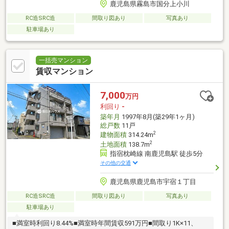
鹿児島県霧島市国分上小川
RC造SRC造
間取り図あり
写真あり
駐車場あり
一括売マンション
賃収マンション
7,000
万円
利回り
-
築年月
1997年8月(築29年1ヶ月)
総戸数
11戸
2
建物面積
314.24m
2
土地面積
138.7m
指宿枕崎線 南鹿児島駅 徒歩5分
その他の交通
鹿児島県鹿児島市宇宿１丁目
RC造SRC造
間取り図あり
写真あり
駐車場あり
■満室時利回り8.44%■満室時年間賃収591万円■間取り1K×11、