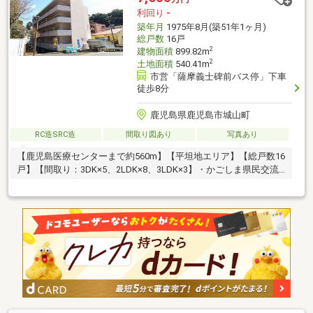
利回り
-
築年月
1975年8月(築51年1ヶ月)
総戸数
16戸
2
建物面積
899.82m
2
土地面積
540.41m
市営「薩摩義士碑前バス停」下車
徒歩8分
鹿児島県鹿児島市城山町
RC造SRC造
間取り図あり
写真あり
【鹿児島医療センターまで約560m】【平坦地エリア】【総戸数16
戸】【間取り：3DK×5、2LDK×8、3LDK×3】・かごしま県民交流
センターまで約700m