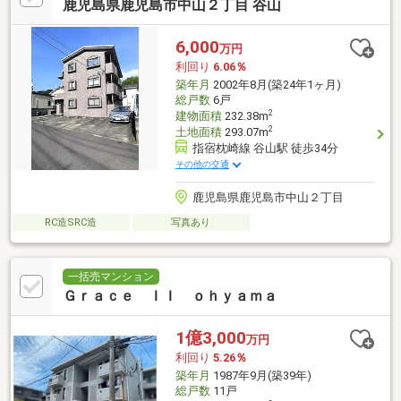
鹿児島県鹿児島市中山２丁目 谷山
6,000
万円
利回り
6.06％
築年月
2002年8月(築24年1ヶ月)
総戸数
6戸
2
建物面積
232.38m
2
土地面積
293.07m
指宿枕崎線 谷山駅 徒歩34分
その他の交通
鹿児島県鹿児島市中山２丁目
RC造SRC造
写真あり
一括売マンション
Ｇｒａｃｅ ＩＩ ｏｈｙａｍａ
1億3,000
万円
利回り
5.26％
築年月
1987年9月(築39年)
総戸数
11戸