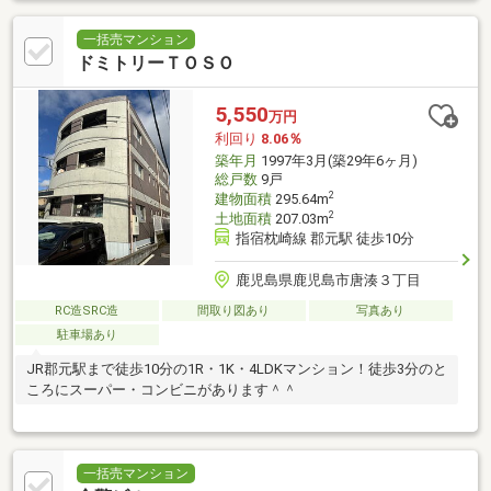
一括売マンション
ドミトリーＴＯＳＯ
5,550
万円
利回り
8.06％
築年月
1997年3月(築29年6ヶ月)
総戸数
9戸
2
建物面積
295.64m
2
土地面積
207.03m
指宿枕崎線 郡元駅 徒歩10分
鹿児島県鹿児島市唐湊３丁目
RC造SRC造
間取り図あり
写真あり
駐車場あり
JR郡元駅まで徒歩10分の1R・1K・4LDKマンション！徒歩3分のと
ころにスーパー・コンビニがあります＾＾
一括売マンション