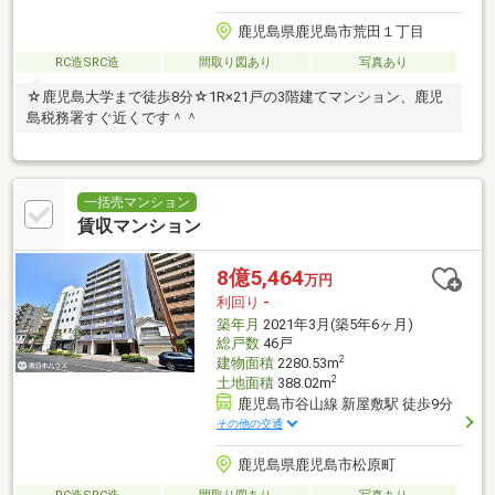
鹿児島県鹿児島市荒田１丁目
RC造SRC造
間取り図あり
写真あり
☆鹿児島大学まで徒歩8分☆1R×21戸の3階建てマンション、鹿児
島税務署すぐ近くです＾＾
一括売マンション
賃収マンション
8億5,464
万円
利回り
-
築年月
2021年3月(築5年6ヶ月)
総戸数
46戸
2
建物面積
2280.53m
2
土地面積
388.02m
鹿児島市谷山線 新屋敷駅 徒歩9分
その他の交通
鹿児島県鹿児島市松原町