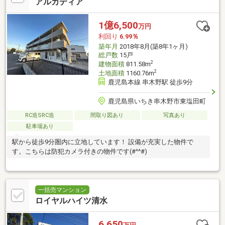
アルカディア
1億6,500
万円
利回り
6.99％
築年月
2018年8月(築8年1ヶ月)
総戸数
15戸
2
建物面積
811.58m
2
土地面積
1160.76m
鹿児島本線 串木野駅 徒歩9分
鹿児島県いちき串木野市東塩田町
RC造SRC造
間取り図あり
写真あり
駐車場あり
駅から徒歩9分圏内に立地しています！ 設備が充実した物件で
す。こちらは防犯カメラ付きの物件です(#^^#)
一括売マンション
ロイヤルハイツ清水
6,650