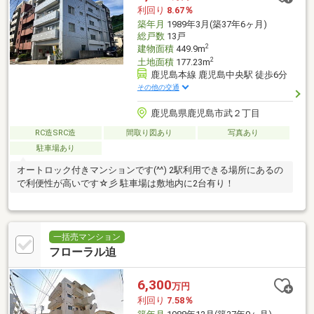
利回り
8.67％
築年月
1989年3月(築37年6ヶ月)
総戸数
13戸
2
建物面積
449.9m
2
土地面積
177.23m
鹿児島本線 鹿児島中央駅 徒歩6分
その他の交通
鹿児島県鹿児島市武２丁目
RC造SRC造
間取り図あり
写真あり
駐車場あり
オートロック付きマンションです(^^) 2駅利用できる場所にあるの
で利便性が高いです☆彡 駐車場は敷地内に2台有り！
一括売マンション
フローラル迫
6,300
万円
利回り
7.58％