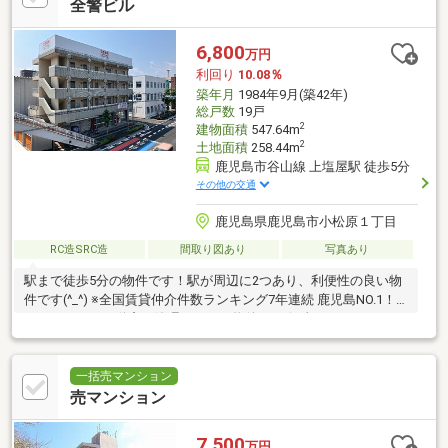
全警ビル
6,800
万円
利回り
10.08％
築年月
1984年9月(築42年)
総戸数
19戸
2
建物面積
547.64m
2
土地面積
258.44m
鹿児島市谷山線 上塩屋駅 徒歩5分
その他の交通
鹿児島県鹿児島市小松原１丁目
RC造SRC造
間取り図あり
写真あり
駅まで徒歩5分の物件です！駅が周辺に2つあり、利便性の良い物
件です(^_^) ※全国賃貸仲介件数ランキング7年連続 鹿児島NO.1！
のオーリック不動産が管理している物件です☆彡
一括売マンション
売マンション
7,500
万円