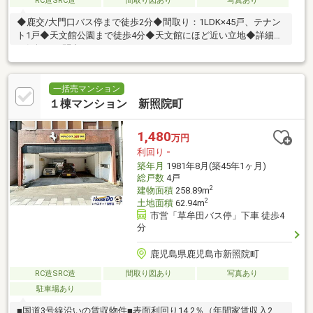
RC造SRC造
間取り図あり
写真あり
◆鹿交/大門口バス停まで徒歩2分◆間取り：1LDK×45戸、テナン
ト1戸◆天文館公園まで徒歩4分◆天文館にほど近い立地◆詳細は
お気軽にお問合せください
一括売マンション
１棟マンション 新照院町
1,480
万円
利回り
-
築年月
1981年8月(築45年1ヶ月)
総戸数
4戸
2
建物面積
258.89m
2
土地面積
62.94m
市営「草牟田バス停」下車 徒歩4
分
鹿児島県鹿児島市新照院町
RC造SRC造
間取り図あり
写真あり
駐車場あり
■国道3号線沿いの賃収物件■表面利回り14.2％（年間家賃収入2、