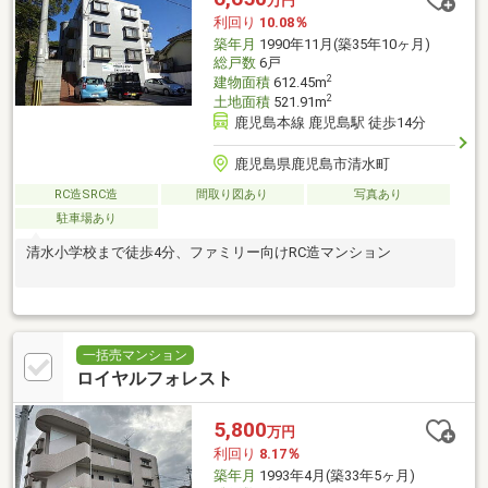
万円
利回り
10.08％
築年月
1990年11月(築35年10ヶ月)
総戸数
6戸
2
建物面積
612.45m
2
土地面積
521.91m
鹿児島本線 鹿児島駅 徒歩14分
鹿児島県鹿児島市清水町
RC造SRC造
間取り図あり
写真あり
駐車場あり
清水小学校まで徒歩4分、ファミリー向けRC造マンション
一括売マンション
ロイヤルフォレスト
5,800
万円
利回り
8.17％
築年月
1993年4月(築33年5ヶ月)