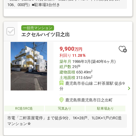
106、000円）■駐車場3台付き
一括売マンション
エクセルハイツ日之出
9,900
万円
利回り
11.28％
築年月
1986年3月(築40年6ヶ月)
総戸数
29戸
2
建物面積
650.49m
2
土地面積
313.65m
鹿児島市谷山線 二軒茶屋駅 徒歩9
分
鹿児島県鹿児島市日之出町
RC造SRC造
写真あり
駐車場あり
市電「二軒茶屋電停」まで徒歩9分、1K×28戸、1LDK×1戸のRC造
マンション☆