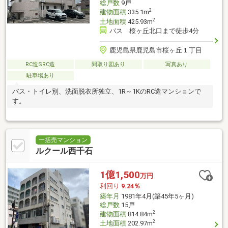
総戸数
9戸
2
建物面積
335.1m
2
土地面積
425.93m
バス 桜ヶ丘北口まで徒歩4分
鹿児島県鹿児島市桜ヶ丘１丁目
RC造SRC造
間取り図あり
写真あり
駐車場あり
バス・トイレ別、洗面脱衣所独立、1R～1KのRC造マンションで
す。
一括売マンション
ルクール西千石
1億1,500
万円
利回り
9.24％
築年月
1981年4月(築45年5ヶ月)
総戸数
15戸
2
建物面積
814.84m
2
土地面積
202.97m