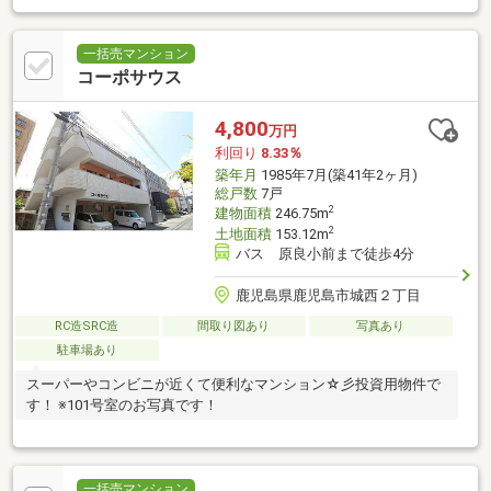
一括売マンション
コーポサウス
4,800
万円
利回り
8.33％
築年月
1985年7月(築41年2ヶ月)
総戸数
7戸
2
建物面積
246.75m
2
土地面積
153.12m
バス 原良小前まで徒歩4分
鹿児島県鹿児島市城西２丁目
RC造SRC造
間取り図あり
写真あり
駐車場あり
スーパーやコンビニが近くて便利なマンション☆彡投資用物件で
す！ ※101号室のお写真です！
一括売マンション