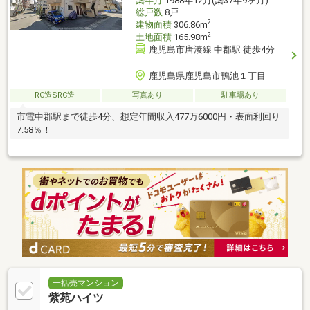
築年月
1988年12月(築37年9ヶ月)
総戸数
8戸
2
建物面積
306.86m
2
土地面積
165.98m
鹿児島市唐湊線 中郡駅 徒歩4分
鹿児島県鹿児島市鴨池１丁目
RC造SRC造
写真あり
駐車場あり
市電中郡駅まで徒歩4分、想定年間収入477万6000円・表面利回り
7.58％！
一括売マンション
紫苑ハイツ