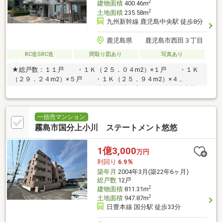
2
建物面積
400.46m
2
土地面積
235.58m
九州新幹線 鹿児島中央駅 徒歩8分
鹿児島県 鹿児島市西田３丁目
RC造SRC造
間取り図あり
写真あり
★総戸数：１１戸 ・１Ｋ（２５．０４m2）×１戸 ・１Ｋ
（２９．２４m2）×５戸 ・１Ｋ（２５．９４m2）×４
戸 ・オーナールーム（１階東側＋地下室）×１戸★敷地内駐
車場５台★オーナールーム退去渡し 月額１０万円で想定（現
在未募集）
一括売マンション
霧島市国分上小川 ステートメント悠悠
1億3,000
万円
利回り
6.9％
築年月
2004年3月(築22年6ヶ月)
総戸数
12戸
2
建物面積
811.31m
2
土地面積
947.87m
日豊本線 国分駅 徒歩33分