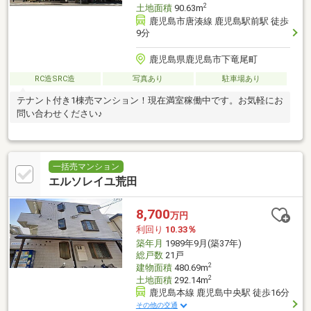
2
土地面積
90.63m
鹿児島市唐湊線 鹿児島駅前駅 徒歩
9分
鹿児島県鹿児島市下竜尾町
RC造SRC造
写真あり
駐車場あり
テナント付き1棟売マンション！現在満室稼働中です。お気軽にお
問い合わせください♪
一括売マンション
エルソレイユ荒田
8,700
万円
利回り
10.33％
築年月
1989年9月(築37年)
総戸数
21戸
2
建物面積
480.69m
2
土地面積
292.14m
鹿児島本線 鹿児島中央駅 徒歩16分
その他の交通