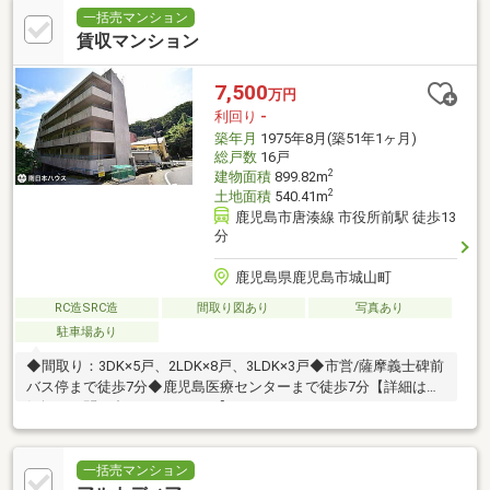
一括売マンション
賃収マンション
7,500
万円
利回り
-
築年月
1975年8月(築51年1ヶ月)
総戸数
16戸
2
建物面積
899.82m
2
土地面積
540.41m
鹿児島市唐湊線 市役所前駅 徒歩13
分
鹿児島県鹿児島市城山町
RC造SRC造
間取り図あり
写真あり
駐車場あり
◆間取り：3DK×5戸、2LDK×8戸、3LDK×3戸◆市営/薩摩義士碑前
バス停まで徒歩7分◆鹿児島医療センターまで徒歩7分【詳細はお
気軽にお問い合わせください♪】
一括売マンション