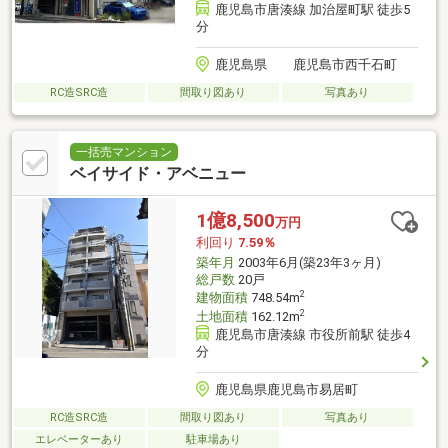
鹿児島市唐湊線 加治屋町駅 徒歩5
分
鹿児島県 鹿児島市西千石町
RC造SRC造
間取り図あり
写真あり
一括売マンション
ベイサイド・アベニュー
1億8,500
万円
利回り
7.59％
築年月
2003年6月(築23年3ヶ月)
総戸数
20戸
2
建物面積
748.54m
2
土地面積
162.12m
鹿児島市唐湊線 市役所前駅 徒歩4
分
鹿児島県鹿児島市易居町
RC造SRC造
間取り図あり
写真あり
エレベーターあり
駐車場あり