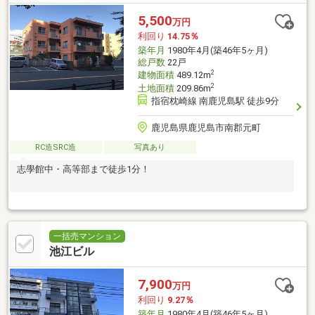
5,500
万円
利回り
14.75％
築年月
1980年4月(築46年5ヶ月)
総戸数
22戸
2
建物面積
489.12m
2
土地面積
209.86m
指宿枕崎線 南鹿児島駅 徒歩9分
鹿児島県鹿児島市南郡元町
RC造SRC造
写真あり
志學館中・高等部まで徒歩1分！
一括売マンション
池江ビル
7,900
万円
利回り
9.27％
築年月
1980年4月(築46年5ヶ月)