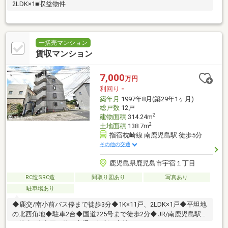
2LDK×1■収益物件
一括売マンション
賃収マンション
7,000
万円
利回り
-
築年月
1997年8月(築29年1ヶ月)
総戸数
12戸
2
建物面積
314.24m
2
土地面積
138.7m
指宿枕崎線 南鹿児島駅 徒歩5分
その他の交通
鹿児島県鹿児島市宇宿１丁目
RC造SRC造
間取り図あり
写真あり
駐車場あり
◆鹿交/南小前バス停まで徒歩3分◆1K×11戸、2LDK×1戸◆平坦地
の北西角地◆駐車2台◆国道225号まで徒歩2分◆JR/南鹿児島駅ま
で徒歩5分◆買い物・交通に便利な立地