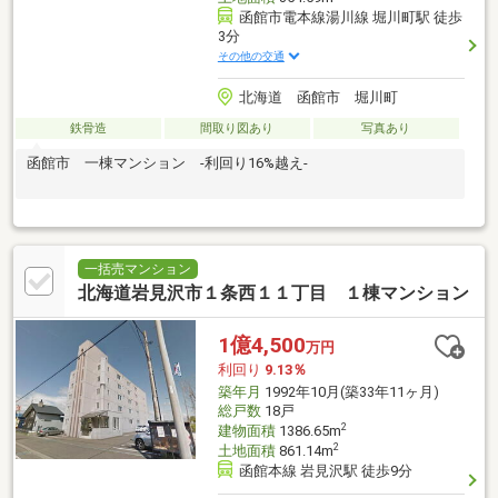
函館市電本線湯川線 堀川町駅 徒歩
3分
その他の交通
北海道 函館市 堀川町
鉄骨造
間取り図あり
写真あり
函館市 一棟マンション -利回り16%越え-
一括売マンション
北海道岩見沢市１条西１１丁目 １棟マンション
1億4,500
万円
利回り
9.13％
築年月
1992年10月(築33年11ヶ月)
総戸数
18戸
2
建物面積
1386.65m
2
土地面積
861.14m
函館本線 岩見沢駅 徒歩9分