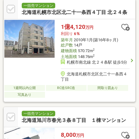
一括売マンション
北海道札幌市北区北二十一条西４丁目 北２４条
1億4,120
万円
利回り
6％
築年月
2010年1月(築16年8ヶ月)
総戸数
14戸
2
建物面積
570.72m
2
土地面積
148.76m
札幌市南北線 北２４条駅 徒歩5分
北海道札幌市北区北二十一条西４
丁目
1週間以内公開
RC造SRC造
間取り図あり
写真あり
一括売マンション
北海道旭川市春光３条８丁目 １棟マンション
8,000
万円