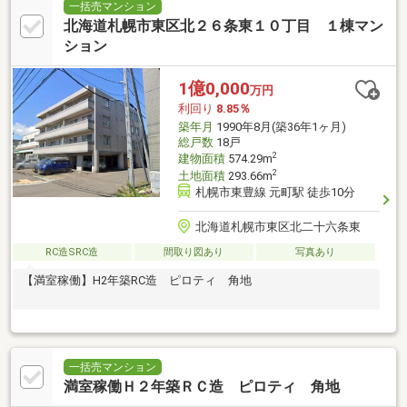
一括売マンション
北海道札幌市東区北２６条東１０丁目 １棟マン
ション
1億0,000
万円
利回り
8.85％
築年月
1990年8月(築36年1ヶ月)
総戸数
18戸
2
建物面積
574.29m
2
土地面積
293.66m
札幌市東豊線 元町駅 徒歩10分
北海道札幌市東区北二十六条東
RC造SRC造
間取り図あり
写真あり
【満室稼働】H2年築RC造 ピロティ 角地
一括売マンション
満室稼働Ｈ２年築ＲＣ造 ピロティ 角地