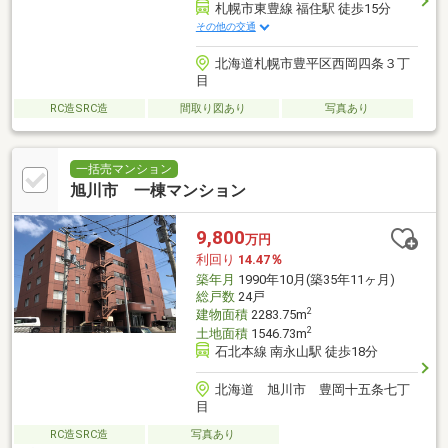
札幌市東豊線 福住駅 徒歩15分
その他の交通
北海道札幌市豊平区西岡四条３丁
目
RC造SRC造
間取り図あり
写真あり
一括売マンション
旭川市 一棟マンション
9,800
万円
利回り
14.47％
築年月
1990年10月(築35年11ヶ月)
総戸数
24戸
2
建物面積
2283.75m
2
土地面積
1546.73m
石北本線 南永山駅 徒歩18分
北海道 旭川市 豊岡十五条七丁
目
RC造SRC造
写真あり