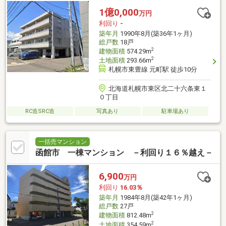
1億0,000
万円
利回り
-
築年月
1990年8月(築36年1ヶ月)
総戸数
18戸
2
建物面積
574.29m
2
土地面積
293.66m
札幌市東豊線 元町駅 徒歩10分
北海道札幌市東区北二十六条東１
０丁目
RC造SRC造
写真あり
駐車場あり
一括売マンション
函館市 一棟マンション －利回り１６％越え－
6,900
万円
利回り
16.03％
築年月
1984年8月(築42年1ヶ月)
総戸数
27戸
2
建物面積
812.48m
2
土地面積
354.59m