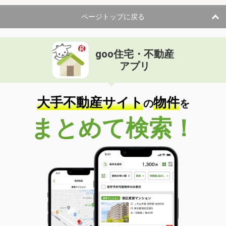
ページトップに戻る
goo住宅・不動産
アプリ
大手不動産サイト
物件
の
を
まとめて検索！