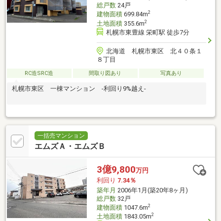
総戸数
24戸
2
建物面積
699.84m
2
土地面積
355.6m
札幌市東豊線 栄町駅 徒歩7分
北海道 札幌市東区 北４０条１
８丁目
RC造SRC造
間取り図あり
写真あり
札幌市東区 一棟マンション -利回り9%越え-
一括売マンション
エムズＡ・エムズＢ
3億9,800
万円
利回り
7.34％
築年月
2006年1月(築20年8ヶ月)
総戸数
32戸
2
建物面積
1047.6m
2
土地面積
1843.05m