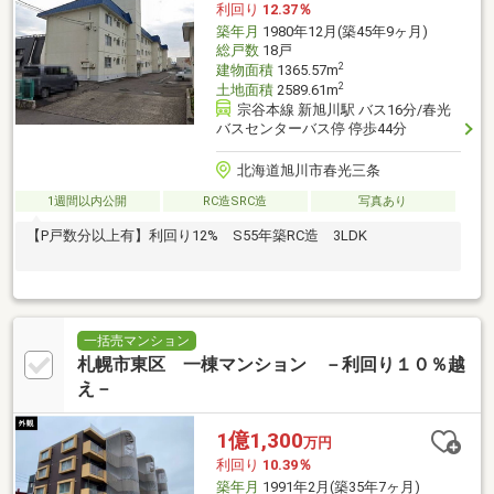
利回り
12.37％
築年月
1980年12月(築45年9ヶ月)
総戸数
18戸
2
建物面積
1365.57m
2
土地面積
2589.61m
宗谷本線 新旭川駅 バス16分/春光
バスセンターバス停 停歩44分
北海道旭川市春光三条
1週間以内公開
RC造SRC造
写真あり
【P戸数分以上有】利回り12% S55年築RC造 3LDK
一括売マンション
札幌市東区 一棟マンション －利回り１０％越
え－
1億1,300
万円
利回り
10.39％
築年月
1991年2月(築35年7ヶ月)