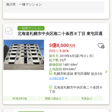
旭川市 一棟マンション
一括売マンション
北海道札幌市中央区南二十条西８丁目 東屯田通
5億8,000
万円
利回り
5.23％
築年月
2019年6月(築7年3ヶ月)
総戸数
25戸
2
建物面積
1481.69m
2
土地面積
839.64m
札幌市軌道線 東屯田通駅 徒歩3分
その他の交通
北海道札幌市中央区南二十条西８
丁目
RC造SRC造
間取り図あり
写真あり