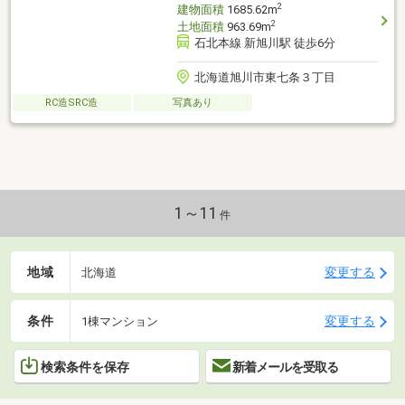
2
建物面積
1685.62m
2
土地面積
963.69m
石北本線 新旭川駅 徒歩6分
北海道旭川市東七条３丁目
RC造SRC造
写真あり
1～11
件
地域
変更する
北海道
条件
変更する
1棟マンション
検索条件を保存
新着メールを受取る