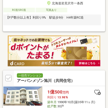
北海道岩見沢市一条西
RC造SRC造
写真あり
【P戸数分以上有】利回り9% 駅徒歩9分 H4年築RC造
一括売マンション
アーバンメゾン旭川（共同住宅）
1億500
万円
利回り
13.98％
築年月
1990年10月(築35年11ヶ月)
総戸数
30戸