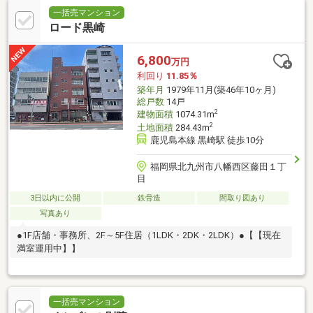
一括売マンション
ロード黒崎
6,800
万円
利回り
11.85％
築年月
1979年11月(築46年10ヶ月)
総戸数
14戸
2
建物面積
1074.31m
2
土地面積
284.43m
鹿児島本線 黒崎駅 徒歩10分
福岡県北九州市八幡西区藤田１丁
目
3日以内に公開
鉄骨造
間取り図あり
写真あり
●1F店舗・事務所、2F～5F住居（1LDK・2DK・2LDK）●【【現在
満室運用中】】
一括売マンション