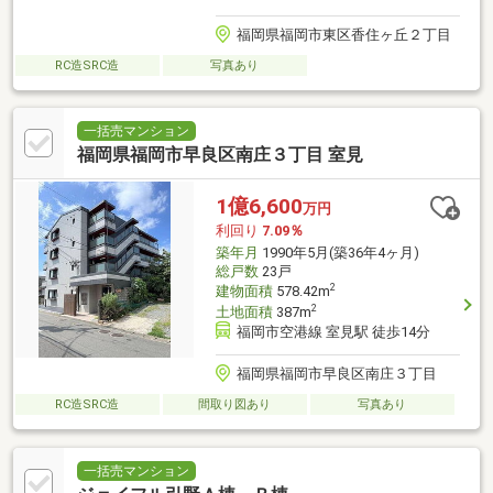
福岡県福岡市東区香住ヶ丘２丁目
RC造SRC造
写真あり
一括売マンション
福岡県福岡市早良区南庄３丁目 室見
1億6,600
万円
利回り
7.09％
築年月
1990年5月(築36年4ヶ月)
総戸数
23戸
2
建物面積
578.42m
2
土地面積
387m
福岡市空港線 室見駅 徒歩14分
福岡県福岡市早良区南庄３丁目
RC造SRC造
間取り図あり
写真あり
一括売マンション