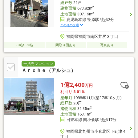
総戸数
21戸
2
建物面積
673.82m
2
土地面積
307.19m
鹿児島本線 笹原駅 徒歩2分
その他の交通
福岡県福岡市南区井尻３丁目
RC造SRC造
間取り図あり
写真あり
一括売マンション
Ａｒｃｈｅ（アルシュ）
1億2,400
万円
利回り
8.01％
築年月
1988年11月(築37年10ヶ月)
総戸数
20戸
2
建物面積
31.35m
2
土地面積
163.1m
日豊本線 南小倉駅 徒歩17分
福岡県北九州市小倉北区下到津４
丁目