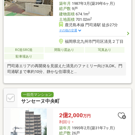
築年月
1987年3月(築39年6ヶ月)
総戸数
9戸
2
建物面積
674.1m
2
土地面積
701.02m
鹿児島本線 門司港駅 徒歩27分
その他の交通
福岡県北九州市門司区清見２丁目
RC造SRC造
間取り図あり
写真あり
駐車場あり
門司港エリアの再開発を見据えた清見のファミリー向け3LDK。門
司港駅まで車約10分、静かな住環境と…
一括売マンション
サンセーヌ中央町
2億2,000
万円
利回り
-
築年月
1995年2月(築31年7ヶ月)
総戸数
26戸