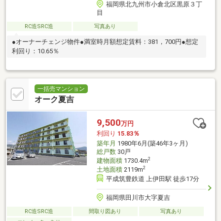
福岡県北九州市小倉北区黒原３丁
目
RC造SRC造
写真あり
●オーナーチェンジ物件●満室時月額想定賃料：381，700円●想定
利回り：10.65％
一括売マンション
オーク夏吉
9,500
万円
利回り
15.83％
築年月
1980年6月(築46年3ヶ月)
総戸数
30戸
2
建物面積
1730.4m
2
土地面積
2119m
平成筑豊鉄道 上伊田駅 徒歩17分
福岡県田川市大字夏吉
RC造SRC造
間取り図あり
写真あり