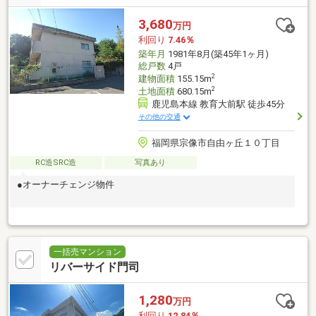
3,680
万円
利回り
7.46％
築年月
1981年8月(築45年1ヶ月)
総戸数
4戸
2
建物面積
155.15m
2
土地面積
680.15m
鹿児島本線 教育大前駅 徒歩45分
その他の交通
福岡県宗像市自由ヶ丘１０丁目
RC造SRC造
写真あり
●オーナーチェンジ物件
一括売マンション
リバーサイド門司
1,280
万円
利回り
12.84％