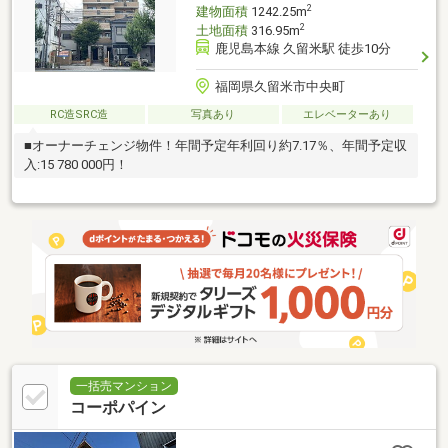
2
建物面積
1242.25m
2
土地面積
316.95m
鹿児島本線 久留米駅 徒歩10分
福岡県久留米市中央町
RC造SRC造
写真あり
エレベーターあり
■オーナーチェンジ物件！年間予定年利回り約7.17％、年間予定収
入:15 780 000円！
一括売マンション
コーポパイン