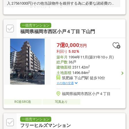
入:27561000円)その他当該物件を維持する為に必要な諸経費の控
除前のもので予定賃料収入が確実に得られることを保証するもの
ではありません
一括売マンション
福岡県福岡市西区小戸４丁目 下山門
7億0,000
万円
利回り
5.02％
築年月
1994年11月(築31年10ヶ月)
総戸数
36戸
2
建物面積
2511.42m
2
土地面積
1496.84m
筑肥線 下山門駅 徒歩10分
その他の交通
福岡県福岡市西区小戸４丁目
RC造SRC造
写真あり
一括売マンション
フリーヒルズマンション