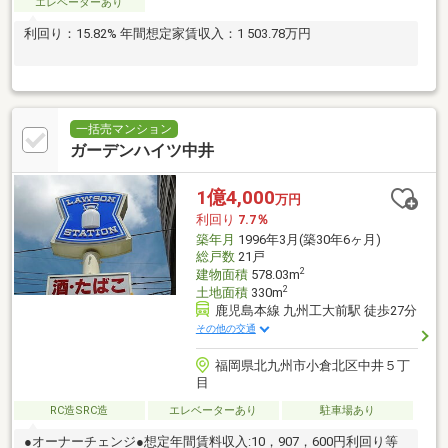
エレベーターあり
利回り：15.82% 年間想定家賃収入：1 503.78万円
一括売マンション
ガーデンハイツ中井
1億4,000
万円
利回り
7.7％
築年月
1996年3月(築30年6ヶ月)
総戸数
21戸
2
建物面積
578.03m
2
土地面積
330m
鹿児島本線 九州工大前駅 徒歩27分
その他の交通
福岡県北九州市小倉北区中井５丁
目
RC造SRC造
エレベーターあり
駐車場あり
●オーナーチェンジ●想定年間賃料収入:10，907，600円利回り等