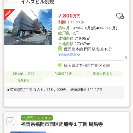
イムズヒル別院
7,800
万円
利回り
11.17％
築年月
1979年10月(築46年11ヶ月)
総戸数
12戸
2
建物面積
719.96m
2
土地面積
370.67m
鹿児島本線 門司駅 徒歩16分
その他の交通
福岡県北九州市門司区別院
3日以内に公開
RC造SRC造
間取り図あり
写真あり
●満室想定年間収入8，718，000円、表面利回り11.17％
一括売マンション
福岡県福岡市西区周船寺１丁目 周船寺