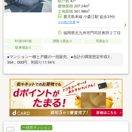
総戸数
4戸
2
建物面積
207.24m
2
土地面積
361.98m
鹿児島本線 小森江駅 徒歩29分
その他の交通
福岡県北九州市門司区奥田２丁目
RC造SRC造
間取り図あり
写真あり
駐車場あり
●マンション一棟と戸建の一括販売。●合計の満室想定年収2，
364，000円、利回り11.94％
一括売マンション