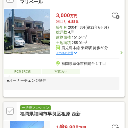
マリベール
3,000
万円
利回り
6.88％
築年月
2004年3月(築22年6ヶ月)
総戸数
4戸
2
建物面積
151.64m
2
土地面積
255.01m
鹿児島本線 東郷駅 徒歩50分
その他の交通
福岡県宗像市樟陽台１丁目
RC造SRC造
写真あり
●オーナーチェンジ物件
一括売マンション
福岡県福岡市早良区祖原 西新
1億9,800
万円