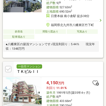
総戸数
9戸
2
建物面積
527.63m
2
土地面積
690.52m
日豊本線 南小倉駅 徒歩38分
福岡県北九州市八幡東区竹下町
鉄骨造
間取り図あり
写真あり
駐車場あり
●八幡東区の築浅マンションです♪現況利回り：5.44％ 現況年
収：1348万円
一括売マンション
ＴＫビルＩＩ
4,150
万円
利回り
11.01％
築年月
1991年5月(築35年4ヶ月)
総戸数
8戸
2
建物面積
433.66m
2
土地面積
290.53m