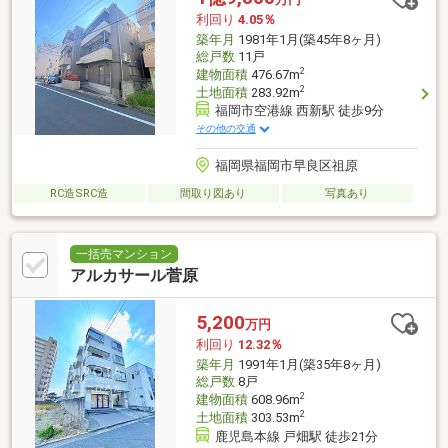
利回り
4.05％
築年月
1981年1月(築45年8ヶ月)
総戸数
11戸
2
建物面積
476.67m
2
土地面積
283.92m
福岡市空港線 西新駅 徒歩9分
その他の交通
福岡県福岡市早良区祖原
RC造SRC造
間取り図あり
写真あり
一括売マンション
アルカサール菅原
5,200
万円
利回り
12.32％
築年月
1991年1月(築35年8ヶ月)
総戸数
8戸
2
建物面積
608.96m
2
土地面積
303.53m
鹿児島本線 戸畑駅 徒歩21分