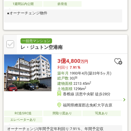
1週間以内公開
鉄骨造
●オーナーチェンジ物件
一括売マンション
レ・ジュトン空港南
3億4,800
万円
利回り
7.91％
築年月
1993年4月(築33年5ヶ月)
総戸数
30戸
2
建物面積
2213.45m
2
土地面積
1296m
香椎線 須恵中央駅 徒歩28分
福岡県糟屋郡志免町大字吉原
RC造SRC造
間取り図あり
写真あり
エレベーターあり
オーナーチェンジ(年間予定年利回り:7.91％、年間予定収