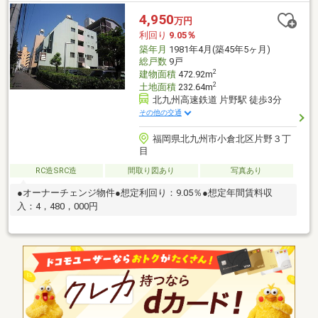
4,950
万円
利回り
9.05％
築年月
1981年4月(築45年5ヶ月)
総戸数
9戸
2
建物面積
472.92m
2
土地面積
232.64m
北九州高速鉄道 片野駅 徒歩3分
その他の交通
福岡県北九州市小倉北区片野３丁
目
RC造SRC造
間取り図あり
写真あり
●オーナーチェンジ物件●想定利回り：9.05％●想定年間賃料収
入：4，480，000円