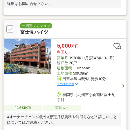
詳細はお問い合せ下さい。
一括売マンション
富士見ハイツ
5,000
万円
利回り
-
築年月
1978年11月(築47年10ヶ月)
総戸数
20戸
2
建物面積
1102.55m
2
土地面積
509.08m
日豊本線 城野駅 徒歩10分
その他の交通
福岡県北九州市小倉南区富士見１
丁目
RC造SRC造
写真あり
●オーナーチェンジ物件※想定月額賃料や利回りなどの詳しいこと
についてはご連絡ください。