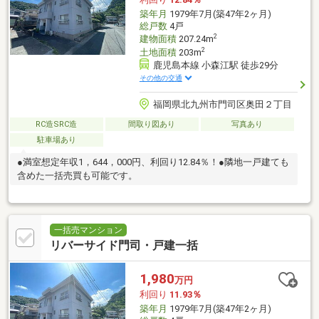
築年月
1979年7月(築47年2ヶ月)
総戸数
4戸
2
建物面積
207.24m
2
土地面積
203m
鹿児島本線 小森江駅 徒歩29分
その他の交通
福岡県北九州市門司区奥田２丁目
RC造SRC造
間取り図あり
写真あり
駐車場あり
●満室想定年収1，644，000円、利回り12.84％！●隣地一戸建ても
含めた一括売買も可能です。
一括売マンション
リバーサイド門司・戸建一括
1,980
万円
利回り
11.93％
築年月
1979年7月(築47年2ヶ月)