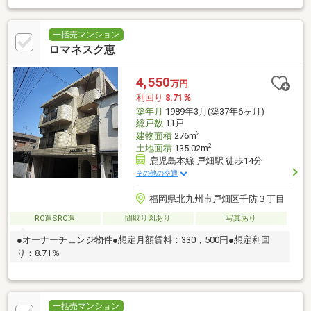
一括売マンション
ロマネスク恵
4,550
万円
利回り
8.71％
築年月
1989年3月(築37年6ヶ月)
総戸数
11戸
2
建物面積
276m
2
土地面積
135.02m
鹿児島本線 戸畑駅 徒歩14分
その他の交通
福岡県北九州市戸畑区千防３丁目
RC造SRC造
間取り図あり
写真あり
●オーナーチェンジ物件●想定月額賃料：330，500円●想定利回
り：8.71％
一括売マンション