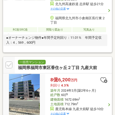
北九州高速鉄道 志井駅 徒歩21分
その他の交通
福岡県北九州市小倉南区長行東２
丁目
RC造SRC造
間取り図あり
写真あり
●オーナーチェンジ物件●年間予定利回り：11.01％ 年間予定収
入：4，569，600円
一括売マンション
福岡県福岡市東区香住ヶ丘２丁目 九産大前
8億6,200
万円
利回り
4.3％
築年月
2024年3月(築2年6ヶ月)
総戸数
60戸
2
建物面積
1672.69m
2
土地面積
712.79m
鹿児島本線 九産大前駅 徒歩10分
その他の交通