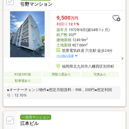
引野マンション
9,500
万円
利回り
12.1％
築年月
1972年8月(築54年1ヶ月)
総戸数
20戸
2
建物面積
1249.9m
2
土地面積
827.66m
筑豊電気鉄道 穴生駅 徒歩24分
その他の交通
福岡県北九州市八幡西区別所町
RC造SRC造
間取り図あり
写真あり
駐車場あり
●オーナーチェンジ物件●想定月額賃料：958，200円●想定利回
り：12.10％
一括売マンション
江本ビル