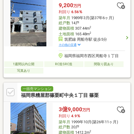
9,200
万円
利回り
6.56％
築年月
1989年3月(築37年6ヶ月)
総戸数
14戸
2
建物面積
307.44m
2
土地面積
165.48m
筑肥線 周船寺駅 徒歩5分
その他の交通
福岡県福岡市西区周船寺１丁目
1週間以内公開
RC造SRC造
間取り図あり
写真あり
一括売マンション
福岡県糟屋郡篠栗町中央１丁目 篠栗
3億9,000
万円
利回り
4.9％
築年月
1999年10月(築26年11ヶ月)
総戸数
20戸
2
建物面積
1412.2m