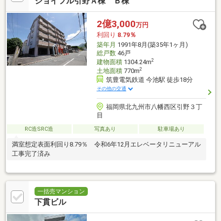
ジョイフル引野Ａ棟 Ｂ棟
2億3,000
万円
利回り
8.79％
築年月
1991年8月(築35年1ヶ月)
総戸数
46戸
2
建物面積
1304.24m
2
土地面積
770m
筑豊電気鉄道 今池駅 徒歩18分
その他の交通
福岡県北九州市八幡西区引野３丁
目
RC造SRC造
写真あり
駐車場あり
満室想定表面利回り8.79％ 令和6年12月エレベータリニューアル
工事完了済み
一括売マンション
下貫ビル