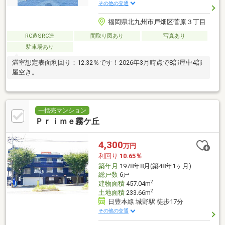
その他の交通
福岡県北九州市戸畑区菅原３丁目
RC造SRC造
間取り図あり
写真あり
駐車場あり
満室想定表面利回り：12.32％です！2026年3月時点で8部屋中4部
屋空き。
一括売マンション
Ｐｒｉｍｅ霧ケ丘
4,300
万円
利回り
10.65％
築年月
1978年8月(築48年1ヶ月)
総戸数
6戸
2
建物面積
457.04m
2
土地面積
233.66m
日豊本線 城野駅 徒歩17分
その他の交通