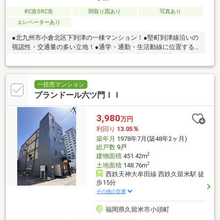
RC造SRC造
間取り図あり
写真あり
エレベーターあり
●北九州市小倉北区下到津の一棟マンション！●堅町到津線沿いの
視認性・交通量の多い立地！●通学・通勤・生活動線に位置する
利便性の高いエリア！●1階は店舗！2階～7階は単身世帯のニーズ
が強い間取り！
一括売マンション
プランドール六ツ門ＩＩ
3,980
万円
利回り
13.05％
築年月
1978年7月(築48年2ヶ月)
総戸数
9戸
2
建物面積
451.42m
2
土地面積
148.76m
西鉄天神大牟田線 西鉄久留米駅 徒
歩15分
その他の交通
福岡県久留米市小頭町