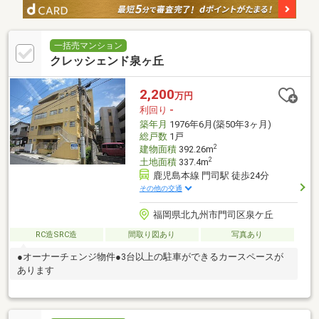
一括売マンション
クレッシェンド泉ヶ丘
2,200
万円
利回り
-
築年月
1976年6月(築50年3ヶ月)
総戸数
1戸
2
建物面積
392.26m
2
土地面積
337.4m
鹿児島本線 門司駅 徒歩24分
その他の交通
福岡県北九州市門司区泉ケ丘
RC造SRC造
間取り図あり
写真あり
●オーナーチェンジ物件●3台以上の駐車ができるカースペースが
あります