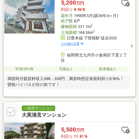
5,200
万円
利回り
8.96％
築年月
1990年5月(築36年4ヶ月)
総戸数
8戸
2
建物面積
331.1m
2
土地面積
184.36m
日豊本線 下曽根駅 徒歩20分
その他の交通
福岡県北九州市小倉南区下貫１丁
目
RC造SRC造
写真あり
駐車場あり
満室時月額賃料収入388，300円、満室時想定表面利回り8.96%！
曽根バイパスが目の前です！
一括売マンション
大英清見マンション
5,500
万円
利回り
11.81％