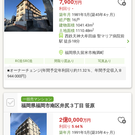
7,900
万円
利回り
-
築年月
1981年5月(築45年4ヶ月)
総戸数
16戸
2
建物面積
1041.43m
2
土地面積
1110.48m
西鉄天神大牟田線 聖マリア病院前
駅 徒歩18分
福岡県久留米市梅満町
RC造SRC造
間取り図あり
写真あり
■オーナーチェンジ(年間予定年利回り約11.32％、年間予定収入:8
944 000円)
一括売マンション
福岡県福岡市南区井尻３丁目 笹原
2億0,000
万円
利回り
5.64％
築年月
1991年5月(築35年4ヶ月)