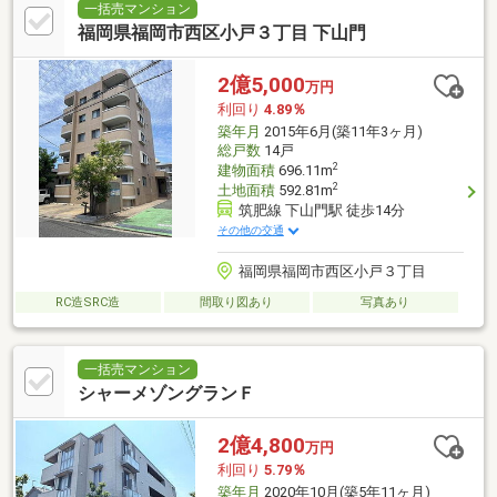
一括売マンション
福岡県福岡市西区小戸３丁目 下山門
2億5,000
万円
利回り
4.89％
築年月
2015年6月(築11年3ヶ月)
総戸数
14戸
2
建物面積
696.11m
2
土地面積
592.81m
筑肥線 下山門駅 徒歩14分
その他の交通
福岡県福岡市西区小戸３丁目
RC造SRC造
間取り図あり
写真あり
一括売マンション
シャーメゾングランＦ
2億4,800
万円
利回り
5.79％
築年月
2020年10月(築5年11ヶ月)