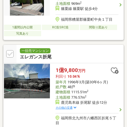
2
土地面積
969m
篠栗線 篠栗駅 徒歩4分
福岡県糟屋郡篠栗町中央１丁目
1週間以内公開
RC造SRC造
間取り図あり
写真あり
一括売マンション
エレガンス折尾
1億9,800
万円
利回り
10.04％
築年月
1996年3月(築30年6ヶ月)
総戸数
48戸
2
建物面積
1115.51m
2
土地面積
776.57m
鹿児島本線 折尾駅 徒歩12分
その他の交通
福岡県北九州市八幡西区折尾５丁
目