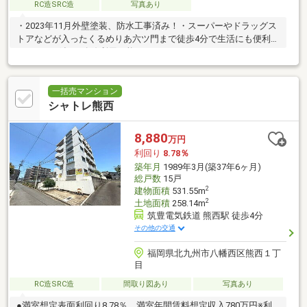
RC造SRC造
写真あり
・2023年11月外壁塗装、防水工事済み！・スーパーやドラッグス
トアなどが入ったくるめりあ六ツ門まで徒歩4分で生活にも便利
♪・JR、西鉄の2路線利用可能！
一括売マンション
シャトレ熊西
8,880
万円
利回り
8.78％
築年月
1989年3月(築37年6ヶ月)
総戸数
15戸
2
建物面積
531.55m
2
土地面積
258.14m
筑豊電気鉄道 熊西駅 徒歩4分
その他の交通
福岡県北九州市八幡西区熊西１丁
目
RC造SRC造
間取り図あり
写真あり
●満室想定表面利回り8.78％ 満室年間賃料想定収入780万円※利