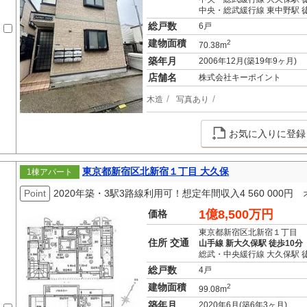
中央・総武緩行線 東中野駅 徒
総戸数
6戸
建物面積
2
70.38m
築年月
2006年12月(築19年9ヶ月)
店舗名
株式会社キーポイント
木造
写真あり
お気に入りに登録
東京都新宿区北新宿１丁目 大久保
1棟アパート
Point
2020年築・3駅3路線利用可！想定年間収入4 560 000
1億8,500万円
価格
東京都新宿区北新宿１丁目
住所 交通
山手線 新大久保駅 徒歩10分
総武・中央緩行線 大久保駅 
総戸数
4戸
建物面積
2
99.08m
築年月
2020年6月(築6年3ヶ月)