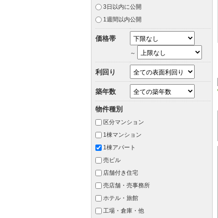
3日以内に公開
1週間以内公開
価格帯
～
利回り
築年数
物件種別
区分マンション
1棟マンション
1棟アパート
売ビル
店舗付き住宅
売店舗・売事務所
ホテル・旅館
工場・倉庫・他