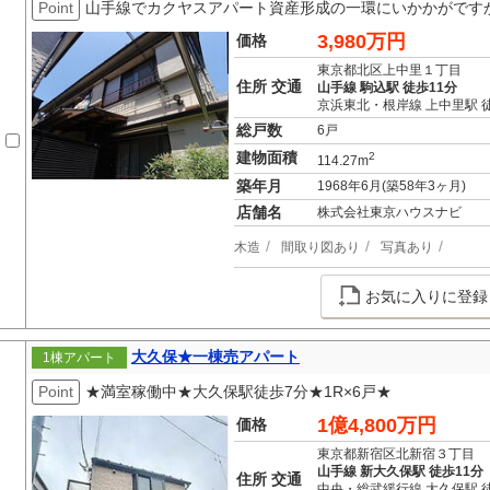
Point
山手線でカクヤスアパート資産形成の一環にいかかがです
3,980万円
価格
東京都北区上中里１丁目
住所 交通
山手線 駒込駅 徒歩11分
京浜東北・根岸線 上中里駅 
総戸数
6戸
建物面積
2
114.27m
築年月
1968年6月(築58年3ヶ月)
店舗名
株式会社東京ハウスナビ
木造
間取り図あり
写真あり
お気に入りに登録
大久保★一棟売アパート
1棟アパート
Point
★満室稼働中★大久保駅徒歩7分★1R×6戸★
1億4,800万円
価格
東京都新宿区北新宿３丁目
山手線 新大久保駅 徒歩11分
住所 交通
中央・総武緩行線 大久保駅 