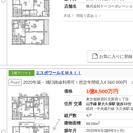
店舗名
株式会社ケーコーポレーショ
木造
間取り図あり
お気に入りに登録
エスポワールＥＭＡＩＩ
1棟アパート
Point
2020年築・3駅3路線利用可！想定年間収入4 560 000
1億8,500万円
価格
東京都新宿区北新宿１丁目
住所 交通
山手線 新大久保駅 徒歩10分
総武・中央緩行線 大久保駅 
総戸数
4戸
建物面積
2
99.08m
築年月
2020年6月(築6年3ヶ月)