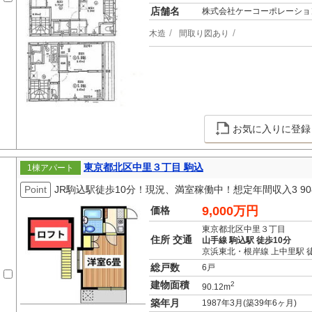
店舗名
株式会社ケーコーポレーショ
木造
間取り図あり
お気に入りに登録
東京都北区中里３丁目 駒込
1棟アパート
Point
JR駒込駅徒歩10分！現況、満室稼働中！想定年間収入3 90
9,000万円
価格
東京都北区中里３丁目
住所 交通
山手線 駒込駅 徒歩10分
京浜東北・根岸線 上中里駅 徒
総戸数
6戸
建物面積
2
90.12m
築年月
1987年3月(築39年6ヶ月)