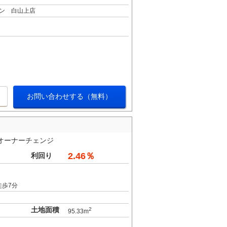
ン 白山上店
お問い合わせする（無料）
円 オーナーチェンジ
2.46％
利回り
徒歩7分
土地面積
2
95.33m