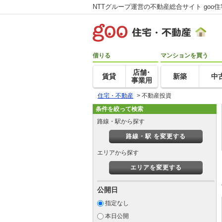
NTTグループ運営の不動産総合サイト goo
借りる
マンションを買う
店舗･
賃貸
新築
中
事業用
住宅・不動産
>
不動産投資
条件を絞って検索
路線・駅から探す
路線・駅 を変更する
エリアから探す
エリアを変更する
公開日
指定なし
本日公開