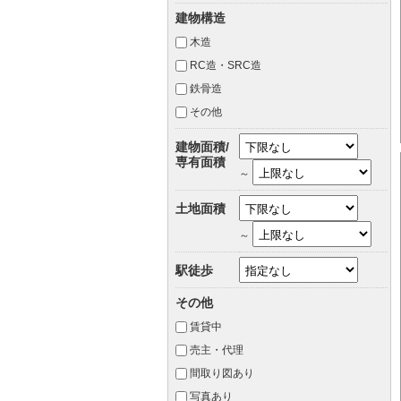
建物構造
木造
RC造・SRC造
鉄骨造
その他
建物面積/
専有面積
～
土地面積
～
駅徒歩
その他
賃貸中
売主・代理
間取り図あり
写真あり