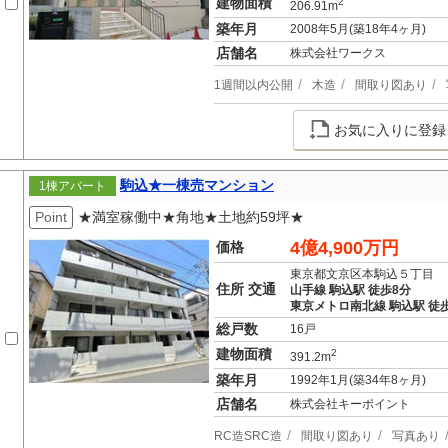
建物面積
2
206.91m
築年月
2008年5月(築18年4ヶ月)
店舗名
株式会社ワークス
1週間以内公開
木造
間取り図あり
お気に入りに登録
駒込★一棟売マンション
1棟アパート
Point
★満室稼働中★角地★土地約59坪★
4億4,900万円
価格
東京都文京区本駒込５丁目
住所 交通
山手線 駒込駅 徒歩8分
東京メトロ南北線 駒込駅 徒歩
総戸数
16戸
建物面積
2
391.2m
築年月
1992年1月(築34年8ヶ月)
店舗名
株式会社キーポイント
RC造SRC造
間取り図あり
写真あり