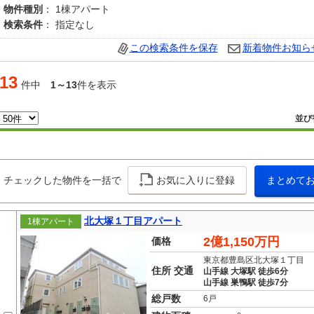
物件種別
： 1棟アパート
検索条件
： 指定なし
この検索条件を保存
新着物件お知ら
13
件中
1～13
件を表示
並び
チェックした物件を一括で
お気に入りに登録
まとめて
北大塚１丁目アパート
1棟アパート
2億1,150万円
価格
東京都豊島区北大塚１丁目
住所 交通
山手線 大塚駅 徒歩6分
山手線 巣鴨駅 徒歩7分
総戸数
6戸