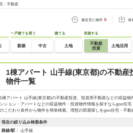
住宅・不動産
0
最近見た物件
保
一戸建てを買う
建てる
投資する
不動産
古
新築
中古
土地
土地活用
投資
1棟アパート 山手線(東京都)の不動
物件一覧
1棟アパート 山手線(東京都)の不動産投資、投資用不動産などの収益
ンション・アパートなどの収益物件・投資物件情報を探すならgoo住
のこだわり条件から物件を簡単検索。理想の部屋探しをgoo住宅・不動
現在の絞り込み検索条件
路線/駅
： 山手線