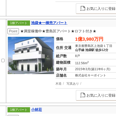
お気に入りに登録
池袋★一棟売アパート
1棟アパート
Point
★満室稼働中★豊島区アパート★ロフト付き★
1億3,980万円
価格
東京都豊島区上池袋１丁目
住所 交通
山手線 池袋駅 徒歩12分
総戸数
8戸
建物面積
2
112.56m
築年月
2015年3月(築11年6ヶ月)
店舗名
株式会社キーポイント
木造
写真あり
お気に入りに登録
小林荘
1棟アパート