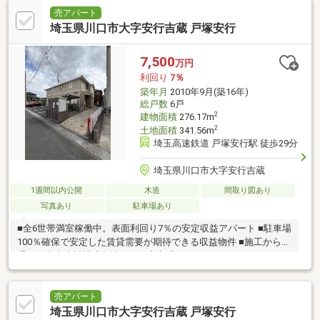
売アパート
埼玉県川口市大字安行吉蔵 戸塚安行
7,500
万円
利回り
7％
築年月
2010年9月(築16年)
総戸数
6戸
2
建物面積
276.17m
2
土地面積
341.56m
埼玉高速鉄道 戸塚安行駅 徒歩29分
埼玉県川口市大字安行吉蔵
1週間以内公開
木造
間取り図あり
写真あり
駐車場あり
■全6世帯満室稼働中。表面利回り7％の安定収益アパート ■駐車場
100％確保で安定した賃貸需要が期待できる収益物件 ■施工から管
理まで大東建託株式会社による安心感
売アパート
埼玉県川口市大字安行吉蔵 戸塚安行