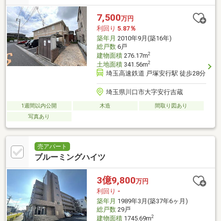
7,500
万円
利回り
5.87％
築年月
2010年9月(築16年)
総戸数
6戸
2
建物面積
276.17m
2
土地面積
341.56m
埼玉高速鉄道 戸塚安行駅 徒歩28分
埼玉県川口市大字安行吉蔵
1週間以内公開
木造
間取り図あり
写真あり
売アパート
ブルーミングハイツ
3億9,800
万円
利回り
-
築年月
1989年3月(築37年6ヶ月)
総戸数
29戸
2
建物面積
1745.69m