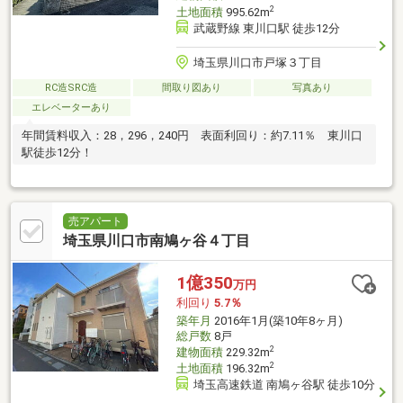
2
土地面積
995.62m
武蔵野線 東川口駅 徒歩12分
埼玉県川口市戸塚３丁目
RC造SRC造
間取り図あり
写真あり
エレベーターあり
年間賃料収入：28，296，240円 表面利回り：約7.11％ 東川口
駅徒歩12分！
売アパート
埼玉県川口市南鳩ヶ谷４丁目
1億350
万円
利回り
5.7％
築年月
2016年1月(築10年8ヶ月)
総戸数
8戸
2
建物面積
229.32m
2
土地面積
196.32m
埼玉高速鉄道 南鳩ヶ谷駅 徒歩10分