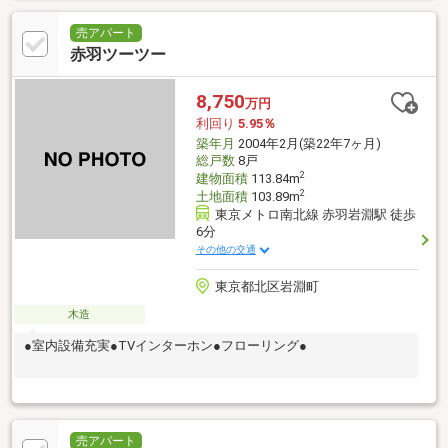
売アパート
赤羽ツーツー
8,750
万円
利回り
5.95％
築年月
2004年2月(築22年7ヶ月)
総戸数
8戸
2
建物面積
113.84m
2
土地面積
103.89m
東京メトロ南北線 赤羽岩淵駅 徒歩
6分
その他の交通
東京都北区岩淵町
木造
●室内設備充実●TVインターホン●フローリング●
売アパート