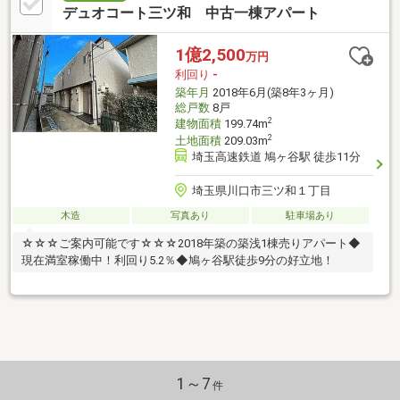
デュオコート三ツ和 中古一棟アパート
1億2,500
万円
利回り
-
築年月
2018年6月(築8年3ヶ月)
総戸数
8戸
2
建物面積
199.74m
2
土地面積
209.03m
埼玉高速鉄道 鳩ヶ谷駅 徒歩11分
埼玉県川口市三ツ和１丁目
木造
写真あり
駐車場あり
☆☆☆ご案内可能です☆☆☆2018年築の築浅1棟売りアパート◆
現在満室稼働中！利回り5.2％◆鳩ヶ谷駅徒歩9分の好立地！
1～7
件