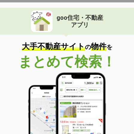
goo住宅・不動産
アプリ
大手不動産サイト
物件
の
を
まとめて検索！