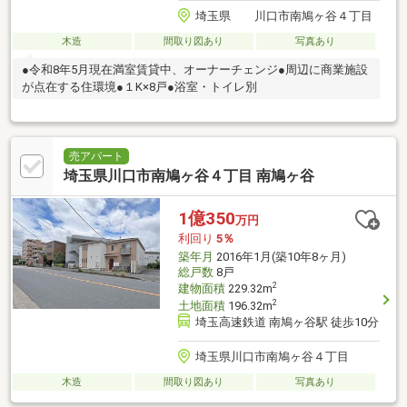
埼玉県 川口市南鳩ヶ谷４丁目
木造
間取り図あり
写真あり
●令和8年5月現在満室賃貸中、オーナーチェンジ●周辺に商業施設
が点在する住環境●１K×8戸●浴室・トイレ別
売アパート
埼玉県川口市南鳩ヶ谷４丁目 南鳩ヶ谷
1億350
万円
利回り
5％
築年月
2016年1月(築10年8ヶ月)
総戸数
8戸
2
建物面積
229.32m
2
土地面積
196.32m
埼玉高速鉄道 南鳩ヶ谷駅 徒歩10分
埼玉県川口市南鳩ヶ谷４丁目
木造
間取り図あり
写真あり