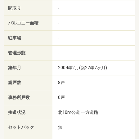
間取り
-
バルコニー面積
-
駐車場
-
管理形態
-
築年月
2004年2月(築22年7ヶ月)
総戸数
8戸
事務所戸数
0戸
接道状況
北10m公道 一方道路
セットバック
無