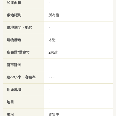
私道面積
-
敷地権利
所有権
借地期間・地代
-
建物構造
木造
所在階/階建て
2階建
都市計画
-
建ぺい率・容積率
-・-
用途地域
-
地目
-
現況
賃貸中