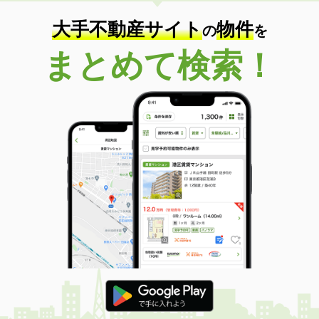
大手不動産サイト
物件
の
を
まとめて検索！