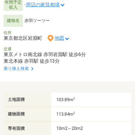
年間予定
周辺の家賃相場
-
収入
建物名
赤羽ツーツー
住所
東京都北区岩淵町
地図
交通
東京メトロ南北線 赤羽岩淵駅 徒歩6分
東北本線 赤羽駅 徒歩13分
乗り換え検索
2
土地面積
103.89m
2
建物面積
113.84m
専有面積
10m2～20m2