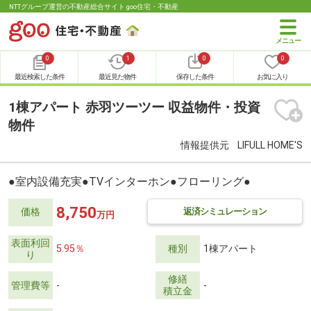
NTTグループ運営の不動産総合サイト goo住宅・不動産
0
1
0
0
最近検索した条件
最近見た物件
保存した条件
お気に入り
1棟アパート 赤羽ツーツー 収益物件・投資
物件
情報提供元
LIFULL HOME'S
●室内設備充実●TVインターホン●フローリング●
8,750
返済シミュレーション
価格
万円
表面利回
5.95％
種別
1棟アパート
り
修繕
管理費等
-
-
積立金