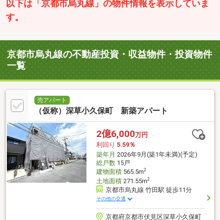
以下は「京都市烏丸線」の物件情報を表示していま
す。
京都市烏丸線の不動産投資・収益物件・投資物件
一覧
売アパート
（仮称）深草小久保町 新築アパート
2億6,000
万円
利回り
5.59％
築年月
2026年9月(築1年未満)(予定)
総戸数
15戸
2
建物面積
565.5m
2
土地面積
271.55m
京都市烏丸線 竹田駅 徒歩11分
その他の交通
京都府京都市伏見区深草小久保町