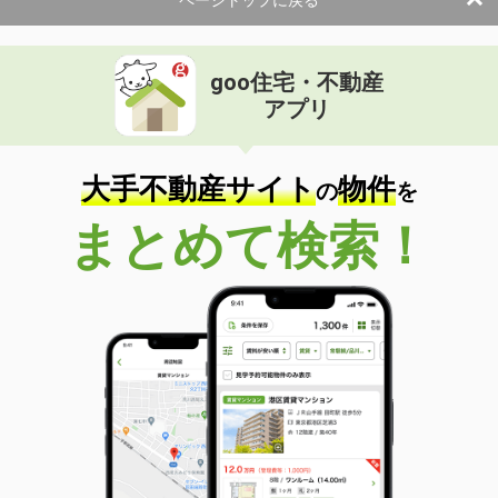
goo住宅・不動産
アプリ
大手不動産サイト
物件
の
を
まとめて検索！