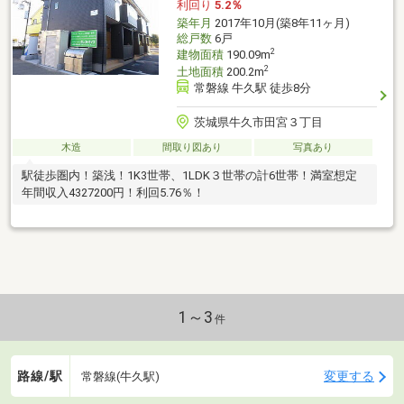
利回り
5.2％
築年月
2017年10月(築8年11ヶ月)
総戸数
6戸
2
建物面積
190.09m
2
土地面積
200.2m
常磐線 牛久駅 徒歩8分
茨城県牛久市田宮３丁目
木造
間取り図あり
写真あり
駅徒歩圏内！築浅！1K3世帯、1LDK３世帯の計6世帯！満室想定
年間収入4327200円！利回5.76％！
1～3
件
路線/駅
変更する
常磐線(牛久駅)