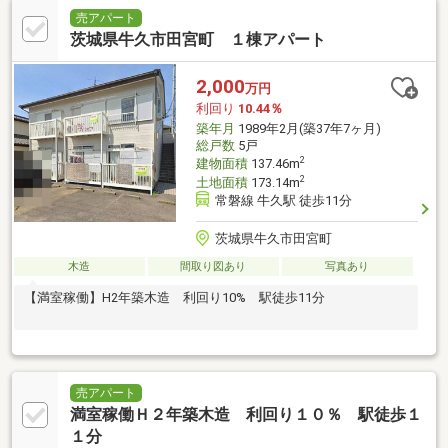
売アパート
茨城県牛久市田宮町 １棟アパート
2,000
万円
利回り
10.44％
築年月
1989年2月(築37年7ヶ月)
総戸数
5戸
2
建物面積
137.46m
2
土地面積
173.14m
常磐線 牛久駅 徒歩11分
茨城県牛久市田宮町
木造
間取り図あり
写真あり
【満室稼働】H2年築木造 利回り10% 駅徒歩11分
売アパート
満室稼働Ｈ２年築木造 利回り１０％ 駅徒歩１
１分