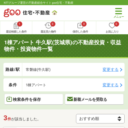
NTTグループ運営の不動産総合サイト goo住宅・不動産
1
0
0
0
最近検索した条件
最近見た物件
保存した条件
お気に入り
1棟アパート 牛久駅(茨城県)の不動産投資・収益
物件・投資物件一覧
路線/駅
変更する
常磐線(牛久駅)
条件
変更する
1棟アパート
検索条件を保存
新着メールを受取る
3
件
が該当しました。