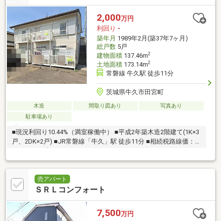
2,000
万円
利回り
-
築年月
1989年2月(築37年7ヶ月)
総戸数
5戸
2
建物面積
137.46m
2
土地面積
173.14m
常磐線 牛久駅 徒歩11分
茨城県牛久市田宮町
木造
間取り図あり
写真あり
駐車場あり
■現況利回り10.44%（満室稼働中） ■平成2年築木造2階建て(1K×3
戸、2DK×2戸) ■JR常磐線「牛久」駅 徒歩11分 ■相続税路線価：
33000円/平米
売アパート
ＳＲＬコンフォート
7,500
万円