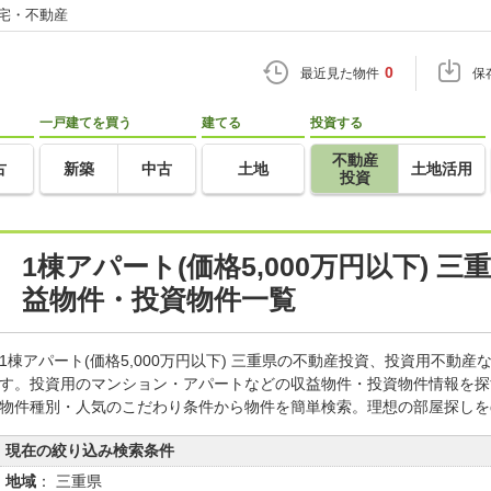
住宅・不動産
0
最近見た物件
保
一戸建てを買う
建てる
投資する
不動産
古
新築
中古
土地
土地活用
投資
1棟アパート(価格5,000万円以下) 
益物件・投資物件一覧
1棟アパート(価格5,000万円以下) 三重県の不動産投資、投資用不動
す。投資用のマンション・アパートなどの収益物件・投資物件情報を探
物件種別・人気のこだわり条件から物件を簡単検索。理想の部屋探しを
現在の絞り込み検索条件
地域
： 三重県