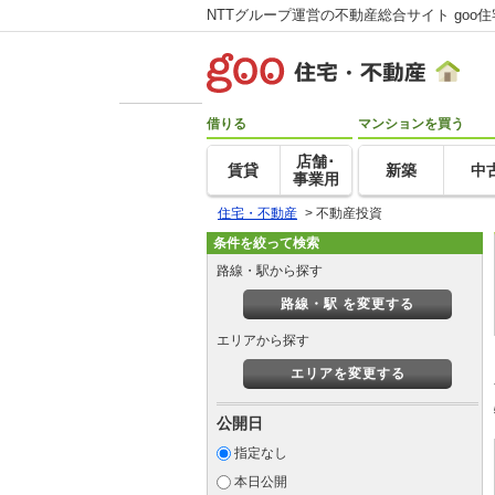
NTTグループ運営の不動産総合サイト goo
借りる
マンションを買う
店舗･
賃貸
新築
中
事業用
住宅・不動産
>
不動産投資
条件を絞って検索
路線・駅から探す
路線・駅 を変更する
エリアから探す
エリアを変更する
公開日
指定なし
本日公開