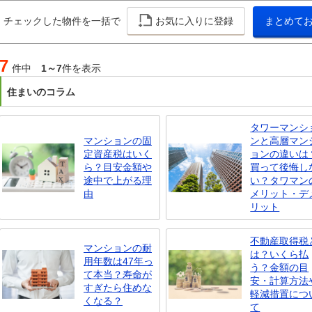
チェックした物件を一括で
お気に入りに登録
まとめて
7
件中
1～7
件を表示
住まいのコラム
タワーマンシ
マンションの固
ンと高層マン
定資産税はいく
ョンの違いは
ら？目安金額や
買って後悔し
途中で上がる理
い？タワマン
由
メリット・デ
リット
不動産取得税
マンションの耐
は？いくら払
用年数は47年っ
う？金額の目
て本当？寿命が
安・計算方法
すぎたら住めな
軽減措置につ
くなる？
て