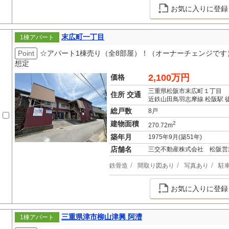
お気に入りに登録
末広町一丁目
1棟アパート
Point
☆アパート1棟売り（全8部屋）！（オーナーチェンジです
想定
2,100万円
価格
三重県松阪市末広町１丁目
住所 交通
近鉄山田鳥羽志摩線 松阪駅 
総戸数
8戸
建物面積
2
270.72m
築年月
1975年9月(築51年)
店舗名
三交不動産株式会社 松阪営
鉄骨造
間取り図あり
写真あり
駐
お気に入りに登録
三重県津市柳山津興 阿漕
1棟アパート