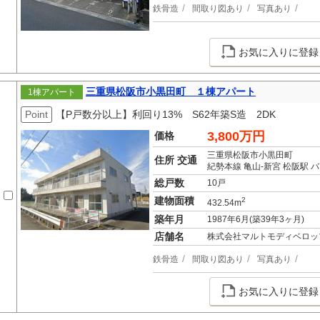
鉄骨造
間取り図あり
写真あり
お気に入りに登録
三重県松阪市小黒田町 １棟アパート
1棟アパート
Point
【P戸数分以上】利回り13% S62年築S造 2DK
3,800万円
価格
三重県松阪市小黒田町
住所 交通
紀勢本線 亀山-新宮 松阪駅 
総戸数
10戸
建物面積
2
432.54m
築年月
1987年6月(築39年3ヶ月)
店舗名
株式会社マルトモディベロッ
鉄骨造
間取り図あり
写真あり
お気に入りに登録