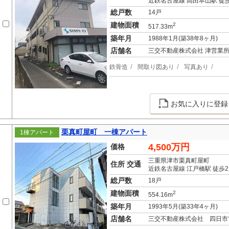
近鉄名古屋線 高田本山駅 徒歩
総戸数
14戸
建物面積
2
517.33m
築年月
1988年1月(築38年8ヶ月)
店舗名
三交不動産株式会社 津営業
鉄骨造
間取り図あり
写真あり
お気に入りに登録
栗真町屋町 一棟アパート
1棟アパート
4,500万円
価格
三重県津市栗真町屋町
住所 交通
近鉄名古屋線 江戸橋駅 徒歩2
総戸数
18戸
建物面積
2
554.16m
築年月
1993年5月(築33年4ヶ月)
店舗名
三交不動産株式会社 四日市