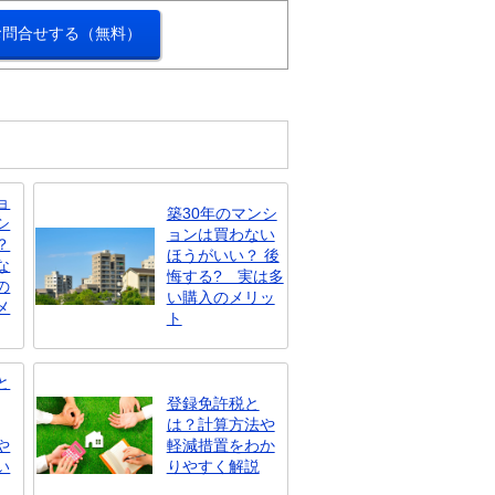
お問合せする（無料）
ョ
築30年のマンシ
シ
ョンは買わない
？
ほうがいい？ 後
な
悔する? 実は多
の
い購入のメリッ
メ
ト
と
登録免許税と
は？計算方法や
や
軽減措置をわか
い
りやすく解説