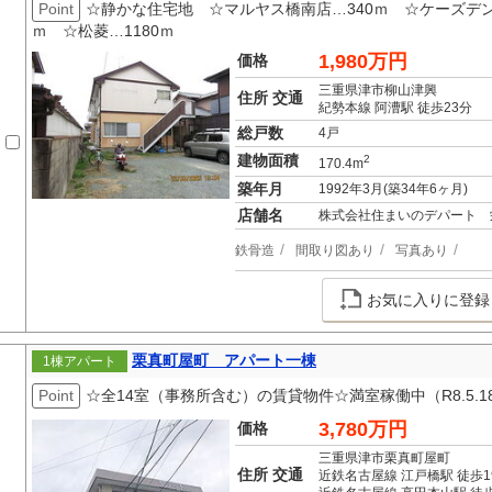
Point
☆静かな住宅地 ☆マルヤス橋南店…340ｍ ☆ケーズデン
ｍ ☆松菱…1180ｍ
1,980万円
価格
三重県津市柳山津興
住所 交通
紀勢本線 阿漕駅 徒歩23分
総戸数
4戸
建物面積
2
170.4m
築年月
1992年3月(築34年6ヶ月)
店舗名
株式会社住まいのデパート 
鉄骨造
間取り図あり
写真あり
お気に入りに登録
栗真町屋町 アパート一棟
1棟アパート
Point
☆全14室（事務所含む）の賃貸物件☆満室稼働中（R8.5.18
3,780万円
価格
三重県津市栗真町屋町
住所 交通
近鉄名古屋線 江戸橋駅 徒歩1