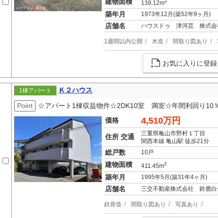
建物面積
2
139.12m
築年月
1973年12月(築52年9ヶ月)
店舗名
ハウスドゥ 津河芸 株式会
1週間以内公開
木造
間取り図あり
お気に入りに登録
Ｋ２ハウス
1棟アパート
Point
☆アパート1棟収益物件☆2DK10室 満室☆年間利回り10
4,510万円
価格
三重県亀山市野村１丁目
住所 交通
関西本線 亀山駅 徒歩21分
総戸数
10戸
建物面積
2
411.45m
築年月
1995年5月(築31年4ヶ月)
店舗名
三交不動産株式会社 鈴鹿白
鉄骨造
間取り図あり
写真あり