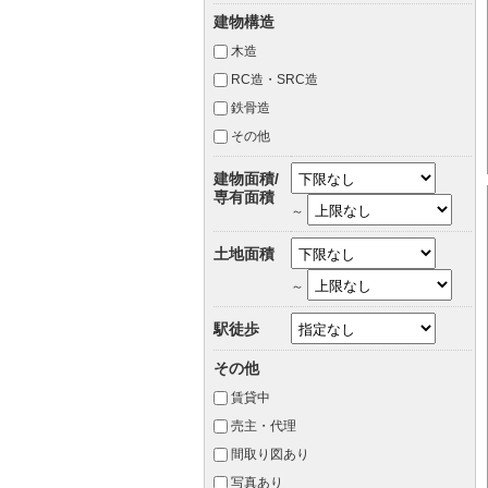
建物構造
木造
RC造・SRC造
鉄骨造
その他
建物面積/
専有面積
～
土地面積
～
駅徒歩
その他
賃貸中
売主・代理
間取り図あり
写真あり