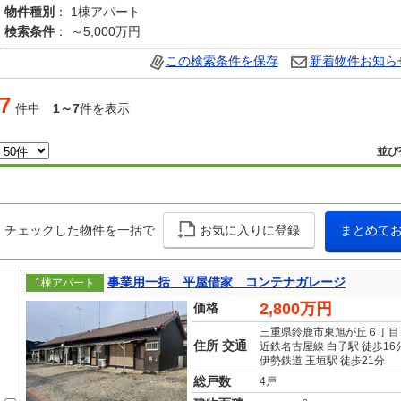
物件種別
： 1棟アパート
検索条件
： ～5,000万円
この検索条件を保存
新着物件お知ら
7
件中
1～7
件を表示
並び
チェックした物件を一括で
お気に入りに登録
まとめて
事業用一括 平屋借家 コンテナガレージ
1棟アパート
2,800万円
価格
三重県鈴鹿市東旭が丘６丁目
住所 交通
近鉄名古屋線 白子駅 徒歩16
伊勢鉄道 玉垣駅 徒歩21分
総戸数
4戸