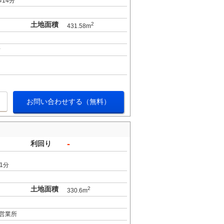
14分
土地面積
2
431.58m
所
お問い合わせする（無料）
-
利回り
1分
土地面積
2
330.6m
営業所