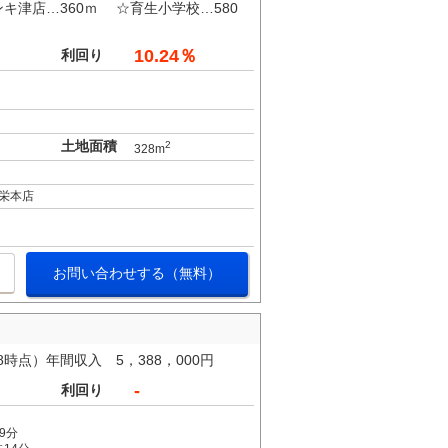
キ津店…360ｍ ☆育生小学校…580
10.24％
利回り
土地面積
2
328m
栄本店
お問い合わせする（無料）
時点）年間収入 5，388，000円
-
利回り
9分