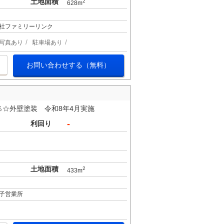
土地面積
2
628m
社ファミリーリンク
写真あり
駐車場あり
お問い合わせする（無料）
％☆外壁塗装 令和8年4月実施
-
利回り
土地面積
2
433m
子営業所