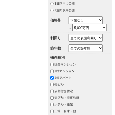
3日以内に公開
1週間以内公開
価格帯
～
利回り
築年数
物件種別
区分マンション
1棟マンション
1棟アパート
売ビル
店舗付き住宅
売店舗・売事務所
ホテル・旅館
工場・倉庫・他