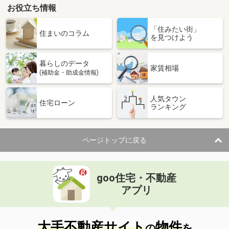
お役立ち情報
「住みたい街」
住まいのコラム
を見つけよう
暮らしのデータ
家賃相場
(補助金・助成金情報)
人気タウン
住宅ローン
ランキング
ページトップに戻る
goo住宅・不動産
アプリ
大手不動産サイト
物件
の
を