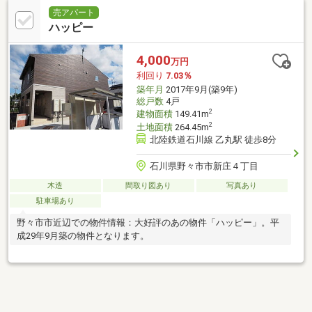
売アパート
ハッピー
4,000
万円
利回り
7.03％
築年月
2017年9月(築9年)
総戸数
4戸
2
建物面積
149.41m
2
土地面積
264.45m
北陸鉄道石川線 乙丸駅 徒歩8分
石川県野々市市新庄４丁目
木造
間取り図あり
写真あり
駐車場あり
野々市市近辺での物件情報：大好評のあの物件「ハッピー」。平
成29年9月築の物件となります。