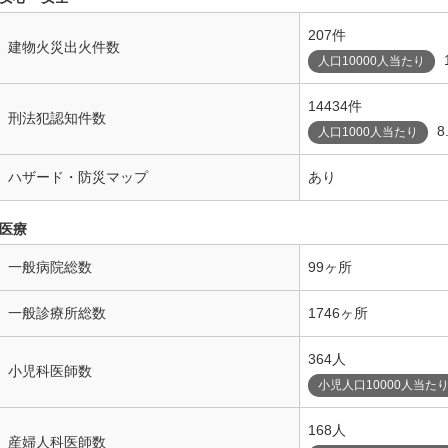
207件
建物火災出火件数
人口10000人当たり
14434件
刑法犯認知件数
8
人口1000人当たり
ハザード・防災マップ
あり
医療
一般病院総数
99ヶ所
一般診療所総数
1746ヶ所
364人
小児科医師数
小児人口10000人当た
168人
産婦人科医師数