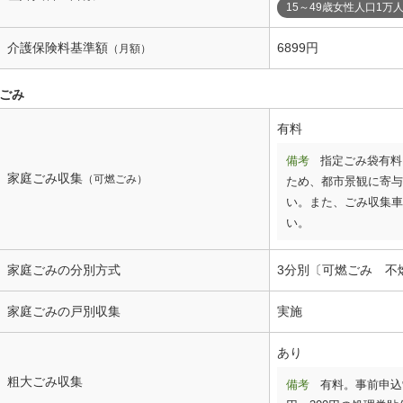
15～49歳女性人口1万
介護保険料基準額
6899円
（月額）
ごみ
有料
備考
指定ごみ袋有料
家庭ごみ収集
（可燃ごみ）
ため、都市景観に寄与
い。また、ごみ収集車
い。
家庭ごみの分別方式
3分別〔可燃ごみ 不
家庭ごみの戸別収集
実施
あり
粗大ごみ収集
備考
有料。事前申込制