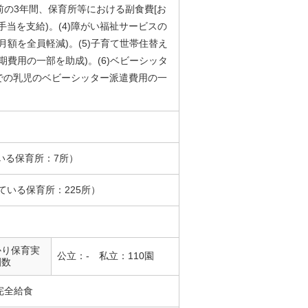
の3年間、保育所等における副食費[お
手当を支給)。(4)障がい福祉サービスの
月額を全員軽減)。(5)子育て世帯住替え
期費用の一部を助成)。(6)ベビーシッタ
での乳児のベビーシッター派遣費用の一
いる保育所：7所）
ている保育所：225所）
かり保育実
公立：- 私立：110園
園数
完全給食