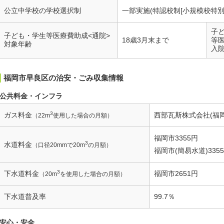
公立中学校の学校選択制
一部実施(特認校制[小規模校特
子
子ども・学生等医療費助成<通院>
18歳3月末まで
等
対象年齢
入
福岡市早良区の治安・ごみ収集情報
公共料金・インフラ
3
ガス料金
西部瓦斯株式会社(福岡
（22m
使用した場合の月額）
福岡市3355円
3
水道料金
（口径20mmで20m
の月額）
福岡市(簡易水道)335
3
下水道料金
福岡市2651円
（20m
を使用した場合の月額）
下水道普及率
99.7％
安心・安全