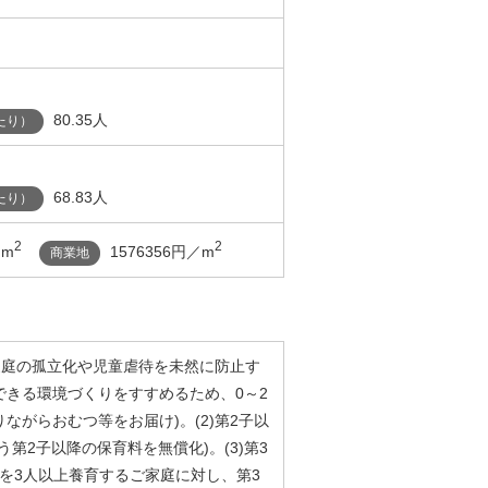
80.35人
たり）
68.83人
たり）
2
2
／m
1576356円／m
商業地
て家庭の孤立化や児童虐待を未然に防止す
できる環境づくりをすすめるため、0～2
ながらおむつ等をお届け)。(2)第2子以
第2子以降の保育料を無償化)。(3)第3
んを3人以上養育するご家庭に対し、第3