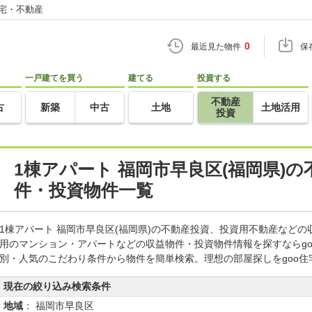
住宅・不動産
0
最近見た物件
保
一戸建てを買う
建てる
投資する
不動産
古
新築
中古
土地
土地活用
投資
1棟アパート 福岡市早良区(福岡県)
件・投資物件一覧
1棟アパート 福岡市早良区(福岡県)の不動産投資、投資用不動産など
用のマンション・アパートなどの収益物件・投資物件情報を探すならg
別・人気のこだわり条件から物件を簡単検索。理想の部屋探しをgoo
現在の絞り込み検索条件
地域
： 福岡市早良区