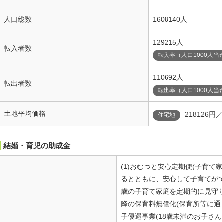
人口総数
1608140人
129215人
転入者数
転入率（人口1000人当
110692人
転出者数
転出率（人口1000人当
土地平均価格
218126円
住宅地
結婚・育児の助成金
(1)おむつと安心定期便(子育
るとともに、安心して子育てが
歳の子育て家庭を定期的に見守り
降の保育料無償化(保育所等に通う
子優遇事業(18歳未満のお子さ