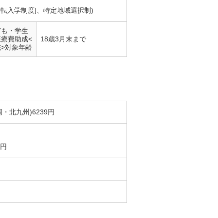
別転入学制度]、特定地域選択制)
ども・学生
医療費助成<
18歳3月末まで
院>対象年齢
・北九州)6239円
5円