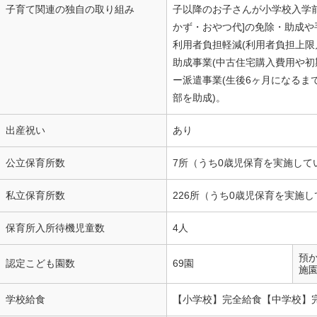
子育て関連の独自の取り組み
子以降のお子さんが小学校入学前
かず・おやつ代]の免除・助成や
利用者負担軽減(利用者負担上限
助成事業(中古住宅購入費用や初
ー派遣事業(生後6ヶ月になるま
部を助成)。
出産祝い
あり
公立保育所数
7所（うち0歳児保育を実施して
私立保育所数
226所（うち0歳児保育を実施し
保育所入所待機児童数
4人
預
認定こども園数
69園
施
学校給食
【小学校】完全給食【中学校】