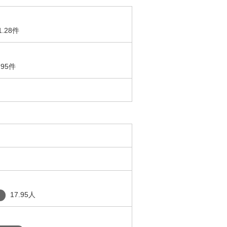
1.28件
.95件
17.95人
り