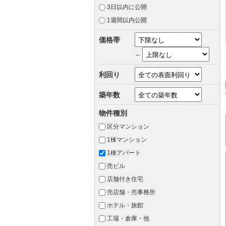
3日以内に公開
1週間以内公開
価格帯
～
利回り
築年数
物件種別
区分マンション
1棟マンション
1棟アパート
売ビル
店舗付き住宅
売店舗・売事務所
ホテル・旅館
工場・倉庫・他