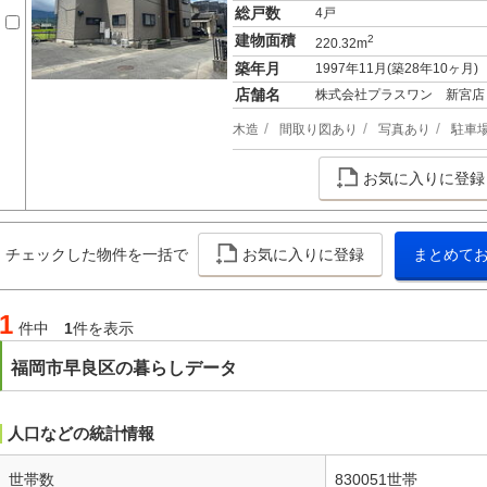
総戸数
4戸
建物面積
2
220.32m
築年月
1997年11月(築28年10ヶ月)
店舗名
株式会社プラスワン 新宮店
木造
間取り図あり
写真あり
駐車
お気に入りに登録
チェックした物件を一括で
お気に入りに登録
まとめて
1
件中
1
件を表示
福岡市早良区の暮らしデータ
人口などの統計情報
世帯数
830051世帯