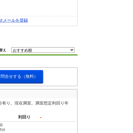
せメールを登録
替え
お問合せする（無料）
8台分有り。現在満室。満室想定利回り年
-
利回り
目
5分