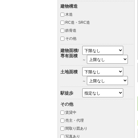
建物構造
木造
RC造・SRC造
鉄骨造
その他
建物面積/
専有面積
～
土地面積
～
駅徒歩
その他
賃貸中
売主・代理
間取り図あり
写真あり