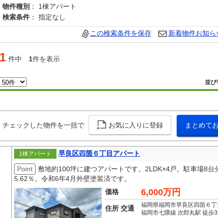
物件種別
： 1棟アパート
検索条件
： 指定なし
この検索条件を保存
新着物件お知ら
1
件中
1
件を表示
並び
チェックした物件を一括で
お気に入りに登録
まとめて
早良区四箇６丁目アパート
1棟アパート
Point
敷地約100坪に建つアパートです。2LDK×4戸。駐車場
5.62％。令和6年4月外壁塗装済です。
6,000万円
価格
福岡県福岡市早良区四箇６丁
住所 交通
福岡市七隈線 次郎丸駅 徒歩3