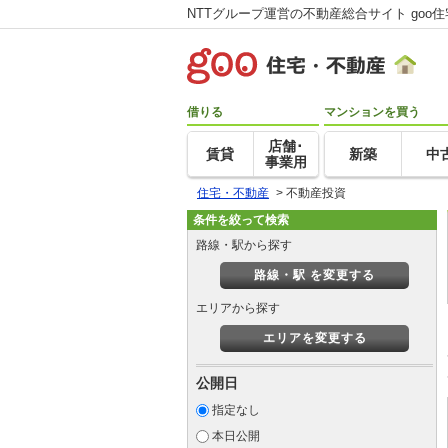
NTTグループ運営の不動産総合サイト goo
借りる
マンションを買う
店舗･
賃貸
新築
中
事業用
住宅・不動産
>
不動産投資
条件を絞って検索
路線・駅から探す
路線・駅 を変更する
エリアから探す
エリアを変更する
公開日
指定なし
本日公開