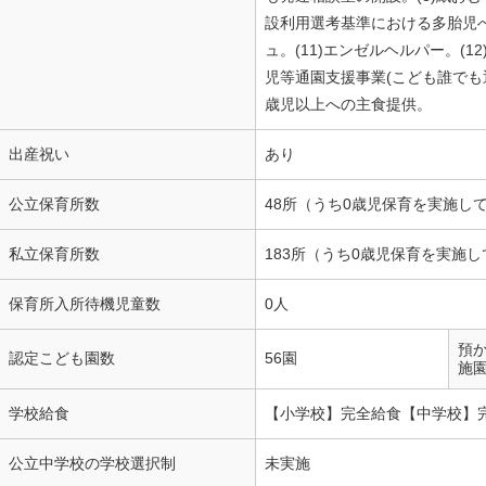
設利用選考基準における多胎児へ
ュ。(11)エンゼルヘルパー。(1
児等通園支援事業(こども誰でも通
歳児以上への主食提供。
出産祝い
あり
公立保育所数
48所（うち0歳児保育を実施し
私立保育所数
183所（うち0歳児保育を実施し
保育所入所待機児童数
0人
預
認定こども園数
56園
施
学校給食
【小学校】完全給食【中学校】
公立中学校の学校選択制
未実施