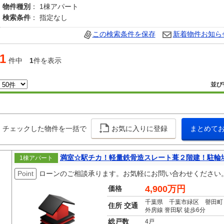
物件種別
： 1棟アパート
検索条件
： 指定なし
この検索条件を保存
新着物件お知ら
1
件中
1
件を表示
並び
チェックした物件を一括で
お気に入りに登録
まとめて
満室☆駅チカ！軽量鉄骨造スレート葺２階建！駐輪
1棟アパート
Point
ローンのご相談承ります。お気軽にお問い合わせください
4,900万円
価格
千葉県 千葉市緑区 譽田町
住所 交通
外房線 誉田駅 徒歩6分
総戸数
4戸