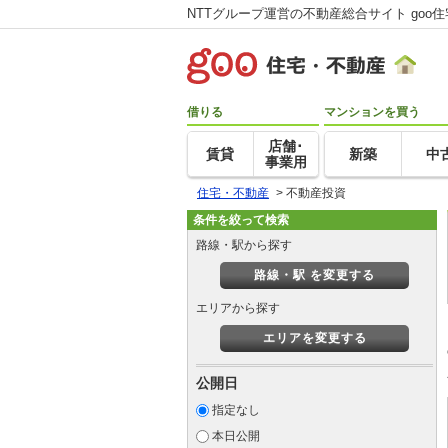
NTTグループ運営の不動産総合サイト goo
借りる
マンションを買う
店舗･
賃貸
新築
中
事業用
住宅・不動産
>
不動産投資
条件を絞って検索
路線・駅から探す
路線・駅 を変更する
エリアから探す
エリアを変更する
公開日
指定なし
本日公開