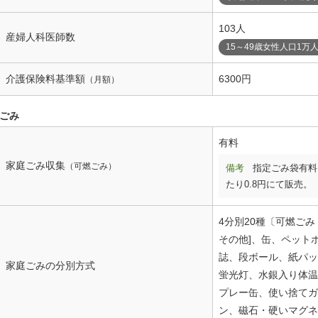
103人
産婦人科医師数
15～49歳女性人口1万
介護保険料基準額
6300円
（月額）
ごみ
有料
家庭ごみ収集
（可燃ごみ）
備考
指定ごみ袋有料
たり0.8円にて販売。
4分別20種〔可燃ご
その他]、缶、ペット
誌、段ボール、紙パッ
家庭ごみの分別方式
蛍光灯、水銀入り体温
プレー缶、使い捨てガ
ン、磁石・硬いマグネ