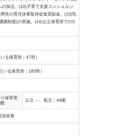
の加点。(10)子育て支援コンシェルジ
2)男性の育児休業取得促進奨励金。(13)乳
園制度)の実施。(14)公立保育所での3
ている保育所：47所）
ている保育所：183所）
かり保育実
公立：- 私立：44園
園数
完全給食