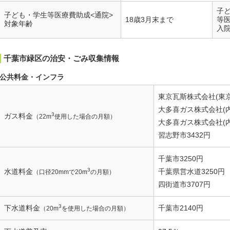
子
子ども・学生等医療費助成<通院>
18歳3月末まで
等
対象年齢
入
千葉市緑区の治安・ごみ収集情報
公共料金・インフラ
東京瓦斯株式会社(東京
大多喜ガス株式会社(内房
3
ガス料金
（22m
使用した場合の月額）
大多喜ガス株式会社(内房
習志野市3432円
千葉市3250円
3
水道料金
千葉県営水道3250円
（口径20mmで20m
の月額）
四街道市3707円
3
下水道料金
千葉市2140円
（20m
を使用した場合の月額）