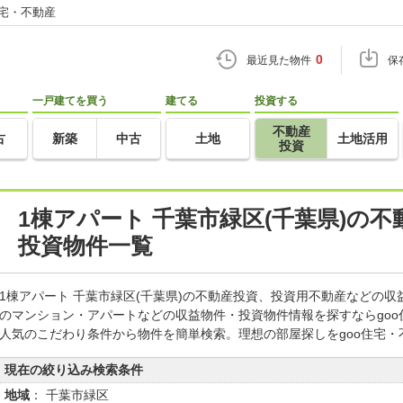
住宅・不動産
0
最近見た物件
保
一戸建てを買う
建てる
投資する
不動産
古
新築
中古
土地
土地活用
投資
1棟アパート 千葉市緑区(千葉県)の
投資物件一覧
1棟アパート 千葉市緑区(千葉県)の不動産投資、投資用不動産などの
のマンション・アパートなどの収益物件・投資物件情報を探すならgo
人気のこだわり条件から物件を簡単検索。理想の部屋探しをgoo住宅・
現在の絞り込み検索条件
地域
： 千葉市緑区