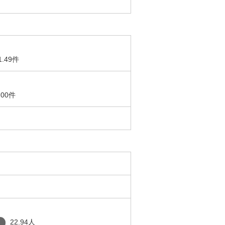
1.49件
.00件
22.94人
り