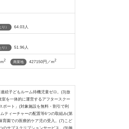
64.03人
たり）
51.96人
たり）
2
2
／m
427150円／m
商業地
2年連続子どもルーム待機児童ゼロ。(3)放
教室を一体的に運営するアフタースクー
パスポート」(対象施設を無料・割引で利
ームティーチャーの配置等6つの取組み(第
)保育園での医療的ケア児の受入。(7)こど
つのサブスクリプションサービス。(9)施