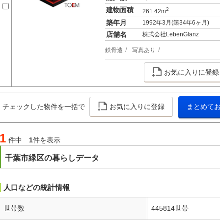
建物面積
2
261.42m
築年月
1992年3月(築34年6ヶ月)
店舗名
株式会社LebenGlanz
鉄骨造
写真あり
お気に入りに登録
チェックした物件を一括で
お気に入りに登録
まとめて
1
件中
1
件を表示
千葉市緑区の暮らしデータ
人口などの統計情報
世帯数
445814世帯