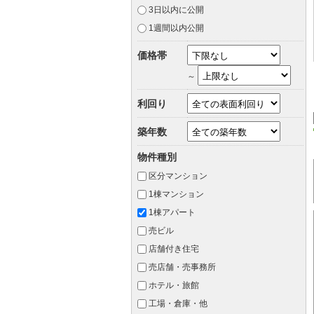
3日以内に公開
1週間以内公開
価格帯
～
利回り
築年数
物件種別
区分マンション
1棟マンション
1棟アパート
売ビル
店舗付き住宅
売店舗・売事務所
ホテル・旅館
工場・倉庫・他