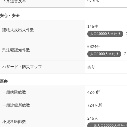
下水道普及率
97.5％
安心・安全
145件
建物火災出火件数
人口10000人当たり
6824件
刑法犯認知件数
7
人口1000人当たり
ハザード・防災マップ
あり
医療
一般病院総数
42ヶ所
一般診療所総数
724ヶ所
245人
小児科医師数
小児人口10000人当た