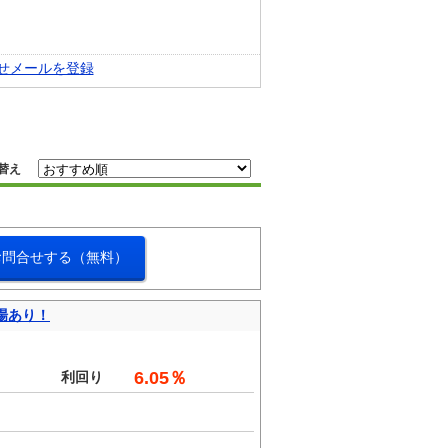
せメールを登録
替え
お問合せする（無料）
場あり！
。
6.05％
利回り