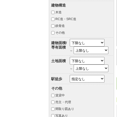
建物構造
木造
RC造・SRC造
鉄骨造
その他
建物面積/
専有面積
～
土地面積
～
駅徒歩
その他
賃貸中
売主・代理
間取り図あり
写真あり