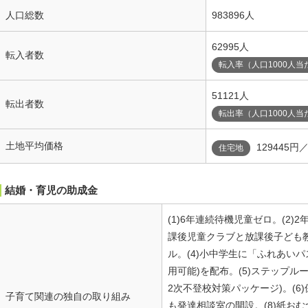
人口総数
983896人
62995人
転入者数
転入率（人口1000人当
51121人
転出者数
転出率（人口1000人当
土地平均価格
129445円
住宅地
結婚・育児の助成金
(1)6年連続待機児童ゼロ。(2)
課後児童クラブと放課後子ども
ル。(4)小中学生に「ふれあい
用可能)を配布。(5)ステップル
2次不登校対策パッケージ)。(6
子育て関連の独自の取り組み
も発達相談室の開設。(8)紙おむ