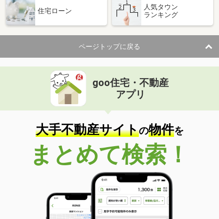
人気タウン
住宅ローン
ランキング
ページトップに戻る
goo住宅・不動産
アプリ
大手不動産サイト
物件
の
を
まとめて検索！