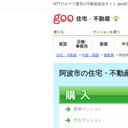
NTTグループ運営の不動産総合サイト goo
借りる
マンションを買う
店舗･
賃貸
新築
中
事業用
住宅・不動産
>
中国・四国
>
徳島県
>
阿波
阿波市の住宅・不動
新築マンション
中古マンション