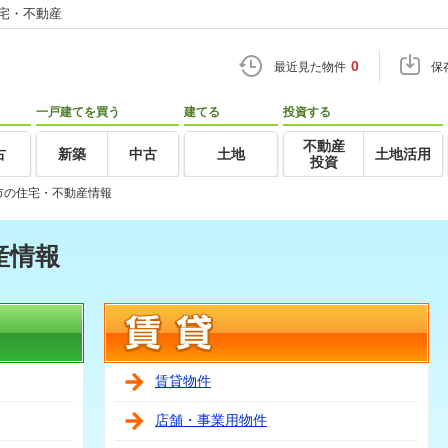
住宅・不動産
0
最近見た物件
保
一戸建てを買う
建てる
投資する
不動産
古
新築
中古
土地
土地活用
投資
市の住宅・不動産情報
産情報
賃貸物件
店舗・事業用物件