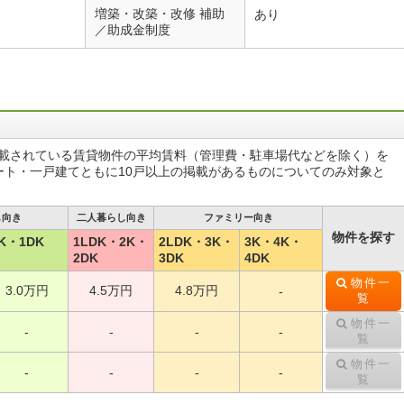
増築・改築・改修 補助
あり
／助成金制度
掲載されている賃貸物件の平均賃料（管理費・駐車場代などを除く）を
ート・一戸建てともに10戸以上の掲載があるものについてのみ対象と
し向き
二人暮らし向き
ファミリー向き
物件を探す
K・1DK
1LDK・2K・
2LDK・3K・
3K・4K・
2DK
3DK
4DK
物件一
3.0万円
4.5万円
4.8万円
-
覧
物件一
-
-
-
-
覧
物件一
-
-
-
-
覧