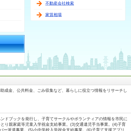
不動産会社検索
家賃相場
や助成金、公共料金、ごみ収集など、暮らしに役立つ情報をリサーチし
てハンドブックを発行し、子育てサークルやボランティアの情報を市民に
)ひとり親家庭等児童入学祝金支給事業。(3)交通遺児手当事業。(4)子育
パー派遣事業。(5)小中学校入学祝金支給事業。(6)子育て支援アプリ