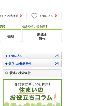
0
0
存した検索条件
お気に入り
売る
住みやすい街を探す
助成金
売却
情報
お気に入り
0件
保存した検索条件
0件
最近の検索条件