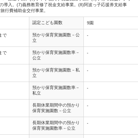
の導入。(7)義務教育修了祝金支給事業。(8)阿波っ子応援券支給事
修学旅行費補助金交付事業。
認定こども園数
9園
預かり保育実施園数－公
まで
-
立
預かり保育実施園数率－
まで
-
公立
預かり保育実施園数－私
-
立
預かり保育実施園数率－
-
私立
長期休業期間中の預かり
-
保育実施園数－公立
長期休業期間中の預かり
-
保育実施園数率－公立