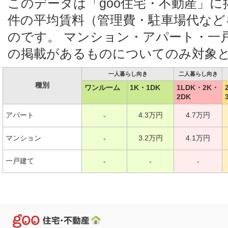
このデータは「goo住宅・不動産」
件の平均賃料（管理費・駐車場代など
のです。 マンション・アパート・一
の掲載があるものについてのみ対象
一人暮らし向き
二人暮らし向き
種別
ワンルーム
1K・1DK
1LDK・2K・
2DK
アパート
4.3万円
4.7万円
-
マンション
3.2万円
4.1万円
-
一戸建て
-
-
-