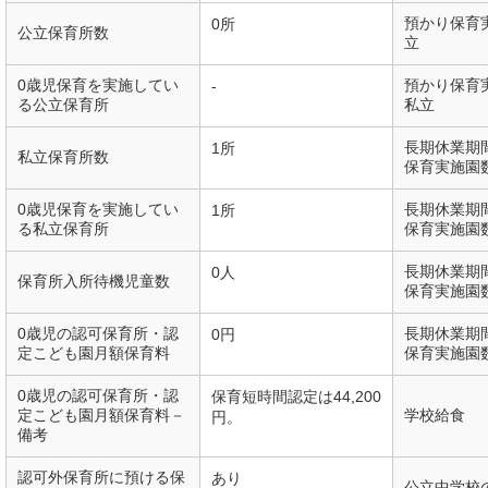
預かり保育
0所
公立保育所数
立
0歳児保育を実施してい
預かり保育
-
る公立保育所
私立
長期休業期
1所
私立保育所数
保育実施園
0歳児保育を実施してい
長期休業期
1所
る私立保育所
保育実施園
長期休業期
0人
保育所入所待機児童数
保育実施園
0歳児の認可保育所・認
長期休業期
0円
定こども園月額保育料
保育実施園
0歳児の認可保育所・認
保育短時間認定は44,200
定こども園月額保育料－
学校給食
円。
備考
認可外保育所に預ける保
あり
公立中学校