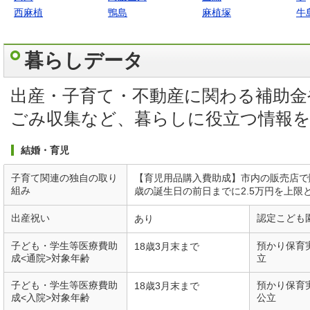
西麻植
鴨島
麻植塚
牛
暮らしデータ
出産・子育て・不動産に関わる補助金
ごみ収集など、暮らしに役立つ情報
結婚・育児
子育て関連の独自の取り
【育児用品購入費助成】市内の販売店で
組み
歳の誕生日の前日までに2.5万円を上限
出産祝い
認定こども
あり
子ども・学生等医療費助
預かり保育
18歳3月末まで
成<通院>対象年齢
立
子ども・学生等医療費助
預かり保育
18歳3月末まで
成<入院>対象年齢
公立