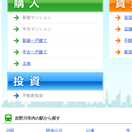
新築マンション
賃
中古マンション
店
新築一戸建て
不
中古一戸建て
家
土地
不動産投資
吉野川市内の駅から探す
川田
阿波山川
山瀬
学