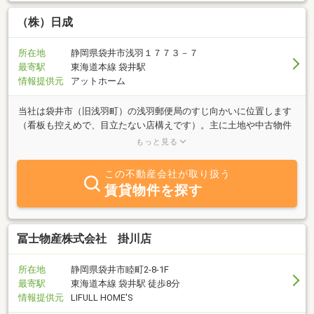
（株）日成
所在地
静岡県袋井市浅羽１７７３－７
最寄駅
東海道本線 袋井駅
情報提供元
アットホーム
当社は袋井市（旧浅羽町）の浅羽郵便局のすじ向かいに位置します
（看板も控えめで、目立たない店構えです）。主に土地や中古物件
の売買、アパート・その他賃貸を業務としております。もちろん新
もっと見る
築住宅のご紹介も可能です。地元で５０年以上、お客様に喜んで頂
ける仕事を！と考えて対応させて頂いております。◇◆◇営業
この不動産会社が取り扱う
◇◆◇月～土曜日９：００～１８：００～～駐車場１４台完備～～
賃貸物件を探す
日曜・祝日や時間外でも、お電話頂ければお客様の希望に合わせて
営業いたします。その他物件も多数ございます。メールでのお問い
合わせにも対応しています。お気軽にご来店・お問い合わせくださ
い。
冨士物産株式会社 掛川店
所在地
静岡県袋井市睦町2-8-1F
最寄駅
東海道本線 袋井駅 徒歩8分
情報提供元
LIFULL HOME'S