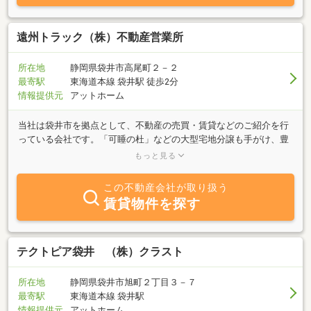
遠州トラック（株）不動産営業所
所在地
静岡県袋井市高尾町２－２
最寄駅
東海道本線 袋井駅 徒歩2分
情報提供元
アットホーム
当社は袋井市を拠点として、不動産の売買・賃貸などのご紹介を行
っている会社です。「可睡の杜」などの大型宅地分譲も手がけ、豊
富な物件数で皆様のお問合せをお待ち致しております。また当社別
もっと見る
部門では倉庫業を営んでおり、倉庫情報も豊富に取り揃えておりま
すので、事業用物件に関してもお気軽にお問合せ下さい。
この不動産会社が取り扱う
賃貸物件を探す
テクトピア袋井 （株）クラスト
所在地
静岡県袋井市旭町２丁目３－７
最寄駅
東海道本線 袋井駅
情報提供元
アットホーム