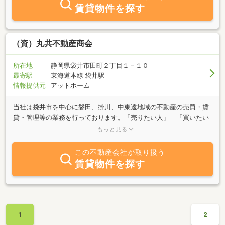
賃貸物件を探す
（資）丸共不動産商会
所在地
静岡県袋井市田町２丁目１－１０
最寄駅
東海道本線 袋井駅
情報提供元
アットホーム
当社は袋井市を中心に磐田、掛川、中東遠地域の不動産の売買・賃
貸・管理等の業務を行っております。「売りたい人」 「買いたい
人」 「貸したい人」 「借りたい人」 不動産に関することは、
もっと見る
何でもお気軽にご相談ください。その他 「この土地どうしたらい
いの？」 「相続対策は？」 「税金は？」 土地の有効活用等お
この不動産会社が取り扱う
客様のあらゆるニーズに対応して、不動産コンサルティング業務も
賃貸物件を探す
行っております。ぜひ、当社にご相談を！
1
2