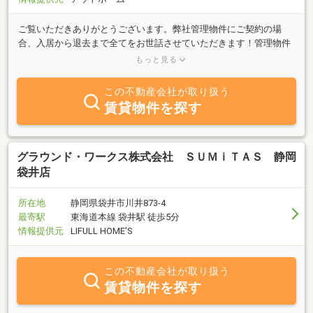
ご覧いただきありがとうございます。弊社管理物件にご契約の場
合、入居から退去まで全てをお世話させていただきます！管理物件
間での住替えの場合は仲介手数料50％ＯＦＦ、契約者全員にプレゼ
もっと見る
ントなどお得がいっぱい♪入居費用や保証人・賃料等…何でもお気軽
にご相談下さいませ☆管理会社として、お客様の新生活を全力でサ
この不動産会社が取り扱う
ポート致します！是非一度ご来店（又はお問合せ）下さい。社員一
賃貸物件を探す
同心よりお待ちしております。☆お部屋を借りてお得にＧＥＴ！テ
クトピアのトリプルチャンス☆特典１：新生活じぶんで準備 新生
活に必要なサービスをじぶんで手配すると最大５０，０００円キャ
ッシュバック！特典２：引越し一括見積代行特典３：お役立ちコン
グラウンド・ワークス株式会社 ＳＵＭｉＴＡＳ 静岡
テンツのご紹介 新生活に役に立つコンテンツをご紹介していま
袋井店
す。ポータルサイト経由でサービスをご利用いただくと通常よりも
お得な特典を付けてご利用いただけます。※掲載コンテンツは予告
所在地
静岡県袋井市川井873-4
なく変更になることがございます。※テクトピアの管理物件を直接
最寄駅
東海道本線 袋井駅 徒歩5分
ご契約された方が対象です。
情報提供元
LIFULL HOME'S
この不動産会社が取り扱う
賃貸物件を探す