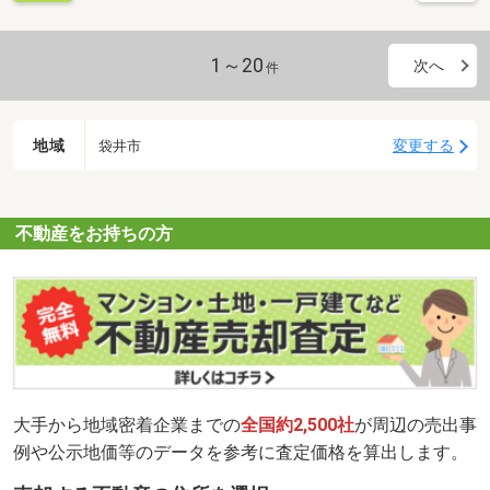
1～20
次へ
件
地域
変更する
袋井市
不動産をお持ちの方
大手から地域密着企業までの
全国約2,500社
が周辺の売出事
例や公示地価等のデータを参考に査定価格を算出します。