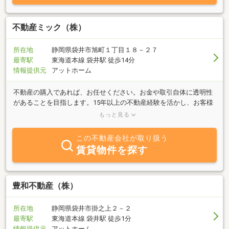
不動産ミック（株）
所在地
静岡県袋井市旭町１丁目１８－２７
最寄駅
東海道本線 袋井駅 徒歩14分
情報提供元
アットホーム
不動産の購入であれば、お任せください。お金や取引自体に透明性
があることを目指します。15年以上の不動産経験を活かし、お客様
のご要望に最適な提案をさせて頂きます。ご要望にできる限り応え
もっと見る
られるよう、親切、丁寧な接客を心掛けております。【弊社の強
み】◆住宅ローンアドバイザーやファイナンシャルプランナー資格
この不動産会社が取り扱う
を活かし、安心の資金計画をご提案します。◆新築住宅販売やホー
賃貸物件を探す
ムインスペクター資格を活かした住宅性能説明ができます。◆地元
不動産会社のネットワーク（人のつながり）とネット情報の両面か
ら、情報を収集し、提供させて頂きます。
豊和不動産（株）
所在地
静岡県袋井市掛之上２－２
最寄駅
東海道本線 袋井駅 徒歩1分
情報提供元
アットホーム