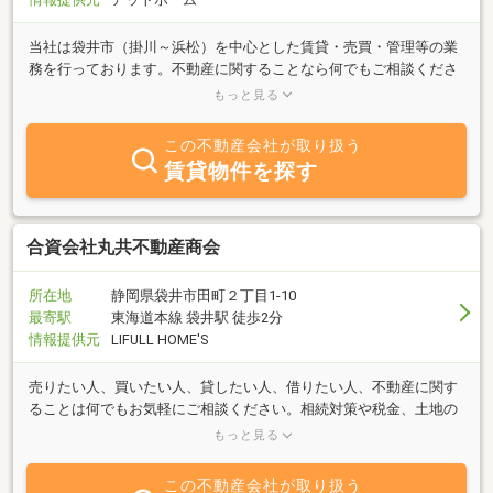
当社は袋井市（掛川～浜松）を中心とした賃貸・売買・管理等の業
務を行っております。不動産に関することなら何でもご相談くださ
い☆場所は袋井駅から徒歩１分！駐車場もありますので、電車でも
もっと見る
車でも♪ご来店、心よりお待ちしております！！
この不動産会社が取り扱う
賃貸物件を探す
合資会社丸共不動産商会
所在地
静岡県袋井市田町２丁目1-10
最寄駅
東海道本線 袋井駅 徒歩2分
情報提供元
LIFULL HOME'S
売りたい人、買いたい人、貸したい人、借りたい人、不動産に関す
ることは何でもお気軽にご相談ください。相続対策や税金、土地の
有効活用等、不動産コンサルティング業務も行っております。ぜ
もっと見る
ひ、当社にご相談を！
この不動産会社が取り扱う