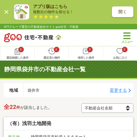
アプリ版はこちら
開く
複数社の物件を探せる！
NTTグループ運営の不動産総合サイト goo住宅・不動産
0
0
0
0
最近検索した条件
最近見た物件
保存した条件
お気に入り
静岡県袋井市の不動産会社一覧
地域
変更する
袋井市
全22
件
が該当しました。
（有）浅羽土地開発
所在地
静岡県袋井市松原１５６８ー１