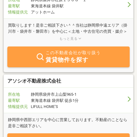
最寄駅
東海道本線 袋井駅
情報提供元
アットホーム
買取りします！是非ご相談下さい＾＾当社は静岡県中遠エリア（掛
川市・袋井市・磐田市）を中心に＜土地・中古住宅の売買・媒介＞
を主な業務内容としております。お客様のマイホームへの夢や、ご
もっと見る
予算に沿った様々なプランをご用意していますので土地からお探し
の方や住み替えをお考えの方は、地元に根ざした当社へどうぞお気
この不動産会社が取り扱う
軽にご相談ください。
賃貸物件を探す
アソシオ不動産株式会社
所在地
静岡県袋井市上山梨965-1
最寄駅
東海道本線 袋井駅 徒歩1分
情報提供元
LIFULL HOME'S
静岡県中西部エリアを中心に営業しております。不動産のことなら
是非ご相談下さい。