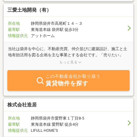
三愛土地開発（有）
所在地
静岡県袋井市高尾町１４－３
最寄駅
東海道本線 袋井駅 徒歩3分
情報提供元
アットホーム
当社は袋井を中心に、不動産売買、仲介並びに建築設計、施工と土
地有効活用を図る企画を主な事業とする会社です。「売りたい」
「買いたい」「借りたい」「活用したい」など、ご希望の方は何で
もっと見る
もお気軽にご相談ください。豊富な情報力とスピーディーかつ親切
な対応で、お客様をお待ちしております。
この不動産会社が取り扱う
賃貸物件を探す
株式会社造居
所在地
静岡県袋井市愛野東１丁目8-5
最寄駅
東海道本線 愛野駅 徒歩4分
情報提供元
LIFULL HOME'S