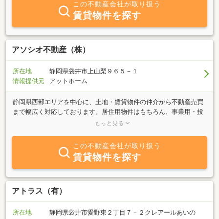
この不動産会社が取り扱う
賃貸物件を探す
アソシオ不動産（株）
所在地
静岡県袋井市上山梨９６５－１
情報提供元
アットホーム
静岡県西部エリアを中心に、土地・賃貸物件の仲介から不動産売買
まで幅広く対応しております。居住用物件はもちろん、事業用・投
資用物件まで、お客様の目的に応じたご提案を行っています。地域
もっと見る
に根差したネットワークを活かし、インターネット掲載前の情報や
一般には出回りにくい物件のご紹介が可能な場合もございます。物
この不動産会社が取り扱う
件情報だけでなく、周辺環境や市場相場、将来を見据えたポイント
賃貸物件を探す
についても丁寧にご説明いたします。【主な取扱業務】・不動産売
買および賃貸物件の仲介・個人・法人向け事業用土地のご相談・相
続に伴う不動産のご相談、資産土地の有効活用・運用支援建設会
社、税理士、司法書士などの専門家と連携し、契約から引渡し、そ
アトラス（有）
の後のご相談まで一貫してサポートいたします。売却や空き地・空
き家に関するご相談にも迅速に対応し、お客様の状況に応じた最適
所在地
静岡県袋井市愛野東２丁目７－２クレアールあいの