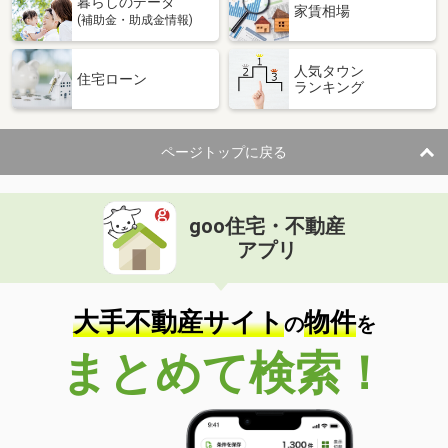
暮らしのデータ
家賃相場
(補助金・助成金情報)
人気タウン
住宅ローン
ランキング
ページトップに戻る
goo住宅・不動産
アプリ
大手不動産サイト
物件
の
を
まとめて検索！