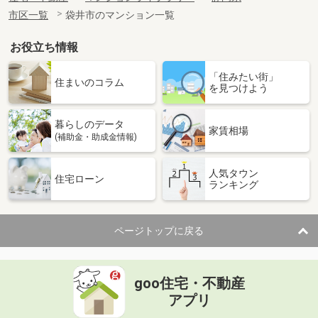
市区一覧
袋井市のマンション一覧
お役立ち情報
「住みたい街」
住まいのコラム
を見つけよう
暮らしのデータ
家賃相場
(補助金・助成金情報)
人気タウン
住宅ローン
ランキング
ページトップに戻る
goo住宅・不動産
アプリ