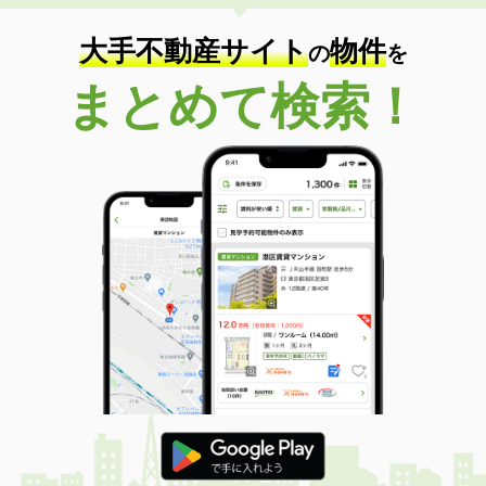
大手不動産サイト
物件
の
を
まとめて検索！