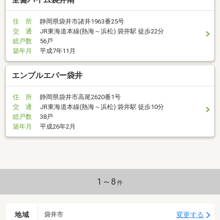
住 所
静岡県袋井市諸井1963番25号
交 通
JR東海道本線(熱海～浜松) 袋井駅 徒歩22分
総戸数
56戸
築年月
平成7年11月
エンブルエバー袋井
住 所
静岡県袋井市高尾2620番1号
交 通
JR東海道本線(熱海～浜松) 袋井駅 徒歩10分
総戸数
38戸
築年月
平成26年2月
1～8
件
地域
変更する
袋井市