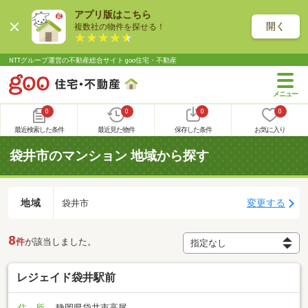
アプリ版はこちら
開く
複数社の物件を探せる！
NTTグループ運営の不動産総合サイト goo住宅・不動産
0
0
0
0
最近検索した条件
最近見た物件
保存した条件
お気に入り
袋井市のマンション 地域から探す
地域
変更する
袋井市
8
件
が該当しました。
レジェイド袋井駅前
住 所
静岡県袋井市高尾