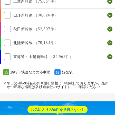
上越新幹線
（75,061件）
山形新幹線
（90,626件）
秋田新幹線
（52,507件）
北陸新幹線
（75,164件）
東海道・山陽新幹線
（32,965件）
急行・快速などの停車駅
始発駅
急
始
※平日の7時-9時台の列車運行情報より掲載しておりますが、最新
かつ正確な情報は各鉄道会社のサイトにてご確認ください。
お気に入りの物件を見逃さない！