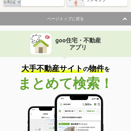
ページトップに戻る
goo住宅・不動産
アプリ
大手不動産サイト
物件
の
を
まとめて検索！