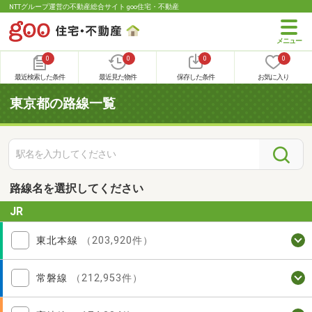
NTTグループ運営の不動産総合サイト goo住宅・不動産
0
0
0
0
最近検索した条件
最近見た物件
保存した条件
お気に入り
東京都の路線一覧
路線名を選択してください
JR
東北本線
（203,920件）
常磐線
（212,953件）