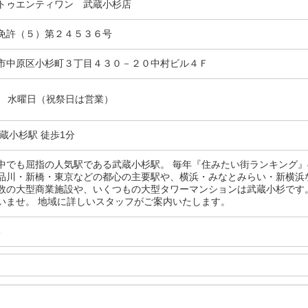
トゥエンティワン 武蔵小杉店
免許（５）第２４５３６号
市中原区小杉町３丁目４３０－２０中村ビル４Ｆ
:30 水曜日（祝祭日は営業）
蔵小杉駅 徒歩1分
中でも屈指の人気駅である武蔵小杉駅。 毎年『住みたい街ランキング
品川・新橋・東京などの都心の主要駅や、横浜・みなとみらい・新横浜
数の大型商業施設や、いくつもの大型タワーマンションは武蔵小杉です
いませ。 地域に詳しいスタッフがご案内いたします。
3