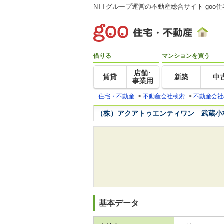
NTTグループ運営の不動産総合サイト goo
借りる
マンションを買う
店舗･
賃貸
新築
中
事業用
住宅・不動産
>
不動産会社検索
>
不動産会社
（株）アクアトゥエンティワン 武蔵小
基本データ