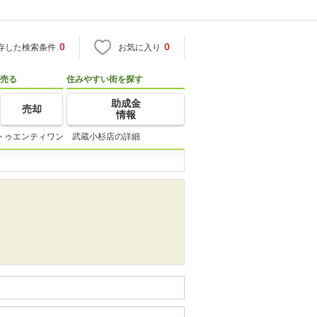
0
0
存した検索条件
お気に入り
売る
住みやすい街を探す
助成金
売却
情報
トゥエンティワン 武蔵小杉店の詳細