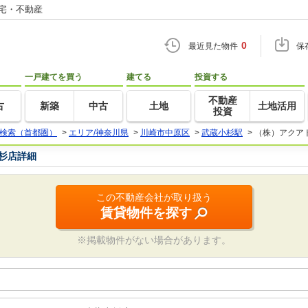
住宅・不動産
0
最近見た物件
保
一戸建てを買う
建てる
投資する
不動産
古
新築
中古
土地
土地活用
投資
検索（首都圏）
>
エリア/神奈川県
>
川崎市中原区
>
武蔵小杉駅
>
（株）アクア
杉店詳細
この不動産会社が取り扱う
賃貸物件を探す
※掲載物件がない場合があります。