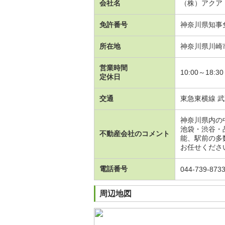
会社名
（株）アクア
免許番号
神奈川県知事
所在地
神奈川県川崎
営業時間
10:00～18
定休日
交通
東急東横線 武
神奈川県内の
池袋・渋谷・
不動産会社のコメント
能、駅前の多
お任せくださ
電話番号
044-739-873
周辺地図