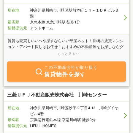
所在地
神奈川県川崎市川崎区駅前本町１４－１ＤＫビル３
階
最寄駅
京急本線 京急川崎駅 徒歩1分
情報提供元
アットホーム
賃貸も売買もいいへや探すならいい部屋ネット！川崎の賃貸マンシ
ョン・アパート探しはお任せ！おすすめの不動産屋をお探しならグ
ループ創業52年の当店へ。9言語対応のサポート体制で、あなたに
もっと見る
ピッタリなお部屋をご提案します。当店では川崎区、幸区、横浜市
鶴見区を中心に、中原区、大田区などの近隣自治体についてもご紹
この不動産会社が取り扱う
介させていただいております。空室でお困りのオーナー様もお気軽
賃貸物件を探す
にご相談下ください。
三菱ＵＦＪ不動産販売株式会社 川崎センター
所在地
神奈川県川崎市川崎区砂子２丁目4-13 川崎ダイヤ
ビル4階
最寄駅
京浜急行電鉄本線 京急川崎駅 徒歩3分
情報提供元
LIFULL HOME'S