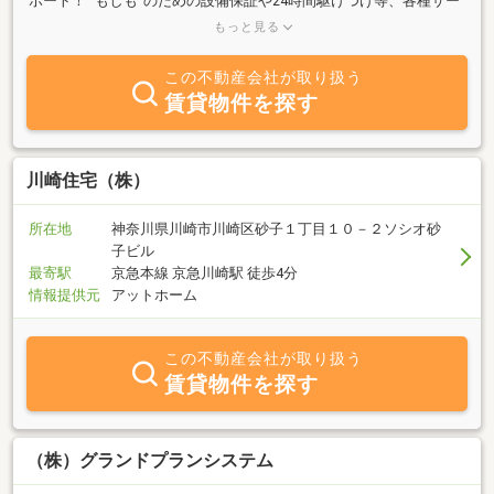
ポート！ “もしも”のための設備保証や24時間駆けつけ等、各種サー
ビスで安心のお取引きをバックアップいたします。お気軽にお問い
もっと見る
合わせ下さい。
この不動産会社が取り扱う
賃貸物件を探す
川崎住宅（株）
所在地
神奈川県川崎市川崎区砂子１丁目１０－２ソシオ砂
子ビル
最寄駅
京急本線 京急川崎駅 徒歩4分
情報提供元
アットホーム
この不動産会社が取り扱う
賃貸物件を探す
（株）グランドプランシステム