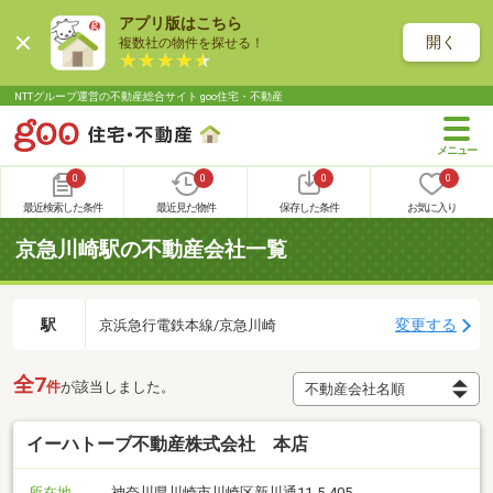
アプリ版はこちら
開く
複数社の物件を探せる！
NTTグループ運営の不動産総合サイト goo住宅・不動産
0
0
0
0
最近検索した条件
最近見た物件
保存した条件
お気に入り
京急川崎駅の不動産会社一覧
駅
変更する
京浜急行電鉄本線/京急川崎
全7
件
が該当しました。
イーハトーブ不動産株式会社 本店
所在地
神奈川県川崎市川崎区新川通11-5-405