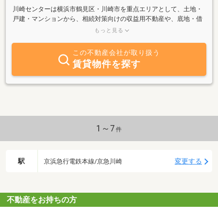
川崎センターは横浜市鶴見区・川崎市を重点エリアとして、土地・
戸建・マンションから、相続対策向けの収益用不動産や、底地・借
地のご相談まで、幅広くお取扱いしております。ご来店心よりお待
もっと見る
ちしております。
この不動産会社が取り扱う
賃貸物件を探す
1～7
件
駅
変更する
京浜急行電鉄本線/京急川崎
不動産をお持ちの方