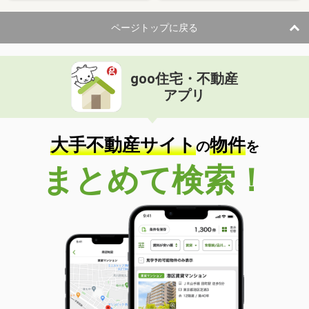
ページトップに戻る
goo住宅・不動産
アプリ
大手不動産サイト
物件
の
を
まとめて検索！