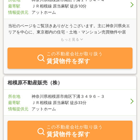
最寄駅
ＪＲ相模線 原当麻駅 徒歩10分
情報提供元
アットホーム
当社のページをご覧頂きありがとうございます。主に神奈川県央エ
リアを中心に、東京都内の住宅・土地・マンション売買物件や居
宅・事務所・店舗・倉庫賃貸など幅広く情報を取り扱っておりま
もっと見る
す。お探しの物件をご提案できますように、人生設計や事業計画な
どお話しをお伺いしまして誠心誠意尽力いたします、是非ご相談く
この不動産会社が取り扱う
ださい。最新物件情報も随時更新しておりますので、チェックして
賃貸物件を探す
下さい！
相模原不動産販売（株）
所在地
神奈川県相模原市南区下溝３４９６－３
最寄駅
ＪＲ相模線 原当麻駅 徒歩33分
情報提供元
アットホーム
この不動産会社が取り扱う
賃貸物件を探す