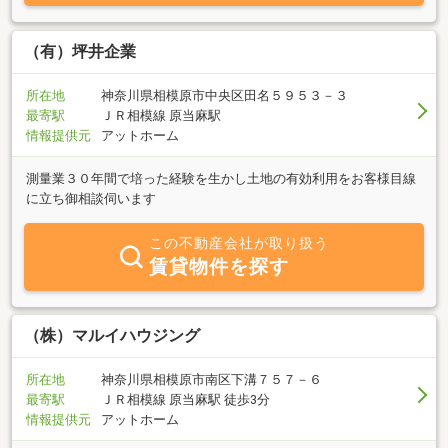
（有）坪井企業
所在地
神奈川県相模原市中央区田名５９５３－３
最寄駅
ＪＲ相模線 原当麻駅
情報提供元
アットホーム
測量業３０年間で培った経験を生かし土地の有効利用をお客様目線
に立ち御相談伺います
この不動産会社が取り扱う
賃貸物件を探す
（株）マルイハウジング
所在地
神奈川県相模原市南区下溝７５７－６
最寄駅
ＪＲ相模線 原当麻駅 徒歩3分
情報提供元
アットホーム