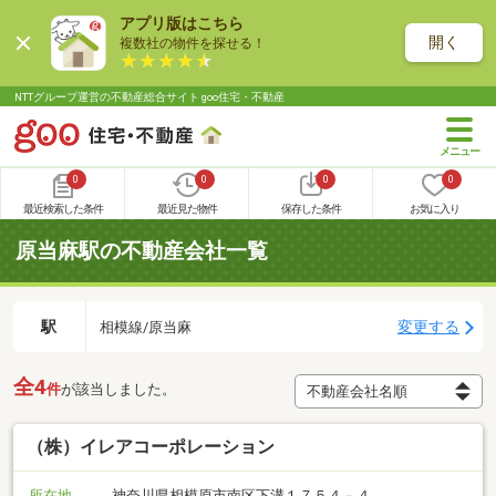
アプリ版はこちら
開く
複数社の物件を探せる！
NTTグループ運営の不動産総合サイト goo住宅・不動産
0
0
0
0
最近検索した条件
最近見た物件
保存した条件
お気に入り
原当麻駅の不動産会社一覧
駅
変更する
相模線/原当麻
全4
件
が該当しました。
（株）イレアコーポレーション
所在地
神奈川県相模原市南区下溝１７５４－４