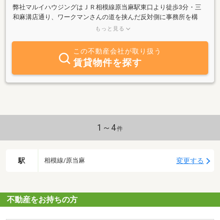
弊社マルイハウジングはＪＲ相模線原当麻駅東口より徒歩3分・三
和麻溝店通り、ワークマンさんの道を挟んだ反対側に事務所を構
え、不動産の売買仲介・賃貸仲介・賃貸管理・貸地・収益物件・駐
もっと見る
車場を主な業務としております。土地の有効活用のコンサルティン
グから農地転用申請まで全てお任せください。地元相模原で営業さ
この不動産会社が取り扱う
せていただき、お蔭様で今年で34年目を迎えました。誠実さと信頼
賃貸物件を探す
を大切にし多くのオーナー様、入居者様にご満足いただけるよう誠
心誠意ご対応させていただきます。ご不明点やお困り事などござい
ましたら、弊社「株式会社マルイハウジング」にお気軽にお問い合
わせ下さい。是非お気軽にご来店ください。心よりお待ちしており
ます。
1～4
件
駅
変更する
相模線/原当麻
不動産をお持ちの方