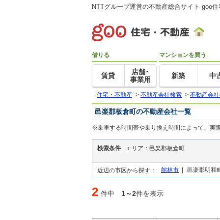
NTTグループ運営の不動産総合サイト goo
借りる
マンションを買う
店舗･
賃貸
新築
中
事業用
住宅・不動産
>
不動産会社検索
>
不動産会社
邑楽郡板倉町の不動産会社一覧
※乗車する時間帯や乗り換え時間によって、実
検索条件
エリア：邑楽郡板倉町
館林市
|
邑楽郡明和町
近辺の市区から探す：
2
件中
1～2
件を表示