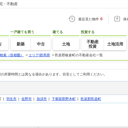
住宅・不動産
0
最近見た物件
保
一戸建てを買う
建てる
投資する
不動産
古
新築
中古
土地
土地活用
投資
検索（首都圏）
>
エリア/群馬県
>
邑楽郡板倉町の不動産会社一覧
際の所要時間とは異なる場合があります。目安としてご利用ください。
 |
羽生市
|
佐野市
|
加須市
|
下都賀郡野木町
|
邑楽郡邑楽町