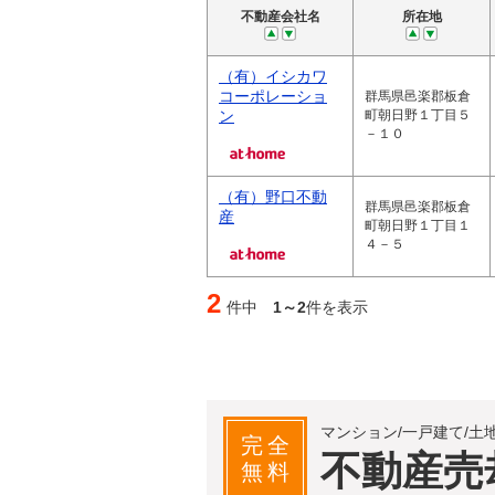
不動産会社名
所在地
（有）イシカワ
コーポレーショ
群馬県邑楽郡板倉
ン
町朝日野１丁目５
－１０
（有）野口不動
群馬県邑楽郡板倉
産
町朝日野１丁目１
４－５
2
件中
1～2
件を表示
マンション/一戸建て/土
完全
不動産売
無料