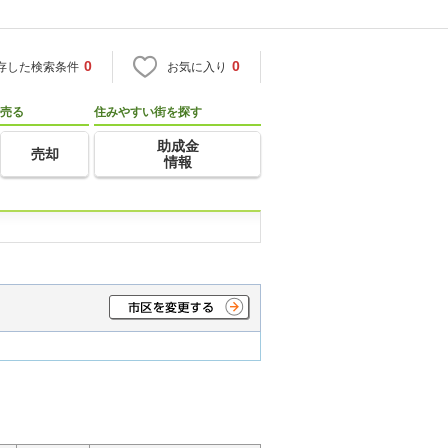
0
0
存した検索条件
お気に入り
売る
住みやすい街を探す
助成金
売却
情報