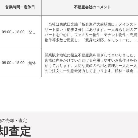
営業時間・定休日
不動産会社のコメント
当社は東武日光線「板倉東洋大前駅西口」メインスト
リート沿い（徒歩２分）にあります。一人暮らし用のア
09:00～18:00 なし
パートを中心に、ファミリー物件・テナント物件・売買
物件等多数ご用意し、「親身な対応」をモットーに、…
開業以来地域に役立不動産業を目ざしてまいりました。
皆様に声をかけていただける利用しやすいお店作りを心
09:00～18:00 無休
がけております。大切な資産の活用と管理お一人お一人
のご注文に一生懸命努力してまいります。館林・板倉…
地の売却・査定
却査定