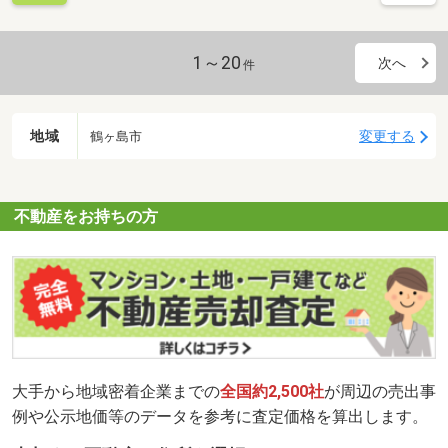
1～20
次へ
件
地域
変更する
鶴ヶ島市
不動産をお持ちの方
大手から地域密着企業までの
全国約2,500社
が周辺の売出事
例や公示地価等のデータを参考に査定価格を算出します。