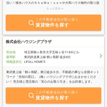
沿い！積水ハウスのＳｈａＭａｉｓｏｎや大和ハウス物件の取り扱
い店舗です！豊富な物件からお部屋をお探し頂けます。お部屋探し
もっと見る
はぜひ当店まで！
この不動産会社が取り扱う
賃貸物件を探す
株式会社ハウジングプラザ
所在地
埼玉県鶴ヶ島市大字五味ヶ谷11-8 Kビル
最寄駅
東武鉄道東上線 鶴ヶ島駅 徒歩6分
情報提供元
LIFULL HOME'S
東武東上線「鶴ヶ島駅」東口徒歩６分。不動産の事なら全国ネット
ワーク「売却の窓口」（株）ハウジングプラザにおまかせくださ
い！ 売主様と買主様の「安心のお取り引き」をお約束します。
この不動産会社が取り扱う
賃貸物件を探す