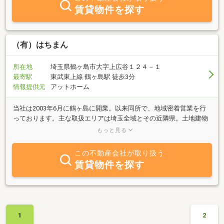
賃貸物件を探す
（有）はちまん
所在地
埼玉県鶴ヶ島市大字上広谷１２４－１
最寄駅
東武東上線 鶴ヶ島駅 徒歩3分
情報提供元
アットホーム
当社は2003年6月に鶴ヶ島に開業。以来同所で、地域密着営業を行
っております。主な取扱エリアは埼玉全域とその近隣県。土地建物
の買取を積極的に行っております。宅地はもちろん、農地山林、雑
もっと見る
種地、中古戸建などもご相談ください。どうせ売れないと思ってい
る物件や、ローンが大変で身軽になりたい方、形が悪い土地、どう
この不動産会社が取り扱う
せ売れないだろうと思っている物件、違法建築、などなど、活用し
賃貸物件を探す
ていない物件があれば、何でもご相談ください。迅速対応いたしま
す。出張査定無料。相談無料。即日回答、即現金買取致します。
1
2