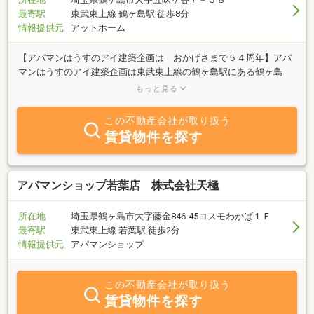
最寄駅
東武東上線 鶴ヶ島駅 徒歩8分
情報提供元
アットホーム
【アパマンはうすのアイ建築企画は おかげさまで５４周年】アパ
マンはうすのアイ建築企画は東武東上線の鶴ヶ島駅にある鶴ヶ島
市・坂戸市の地元密着会社です。”明るく元気良く”常に笑顔をモッ
もっと見る
トーに、街を愛するスタッフが皆様をお待ちしております。賃貸ア
パートやマンションの他に駐車場も多数ご用意しておりますので、
この不動産会社が取り扱う
ご相談・ご質問などお気軽にスタッフにお聞き下さい。皆様のお役
賃貸物件を探す
に立てるご提案をさせていただきます。明るい店内・明るいスタッ
フが皆様のお部屋探しをサポートいたします！！
アパマンショップ若葉店 株式会社天極
所在地
埼玉県鶴ヶ島市大字藤金846-45コスモわかば１Ｆ
最寄駅
東武東上線 若葉駅 徒歩2分
情報提供元
アパマンショップ
この不動産会社が取り扱う
賃貸物件を探す