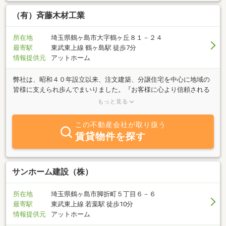
（有）斉藤木材工業
所在地
埼玉県鶴ヶ島市大字鶴ヶ丘８１－２４
最寄駅
東武東上線 鶴ヶ島駅 徒歩7分
情報提供元
アットホーム
弊社は、昭和４０年設立以来、注文建築、分譲住宅を中心に地域の
皆様に支えられ歩んでまいりました。『お客様に心より信頼される
家づくり』を目指し、より良い材料、技術を全力投入し、安心、安
もっと見る
全な住宅を提供させていただきます。又、不動産取引に於いては、
おかげ様で免許番号も第１4となりました。
この不動産会社が取り扱う
賃貸物件を探す
サンホーム建設（株）
所在地
埼玉県鶴ヶ島市脚折町５丁目６－６
最寄駅
東武東上線 若葉駅 徒歩10分
情報提供元
アットホーム