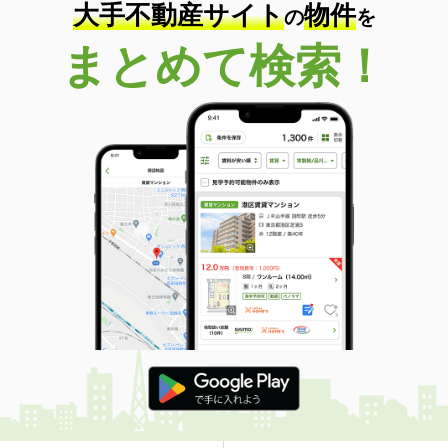
大手不動産サイト
物件
の
を
まとめて検索！