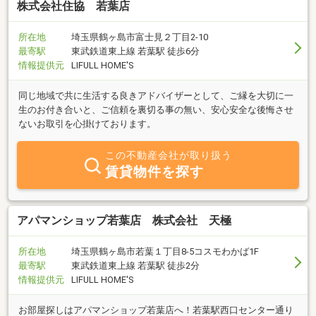
株式会社住協 若葉店
所在地
埼玉県鶴ヶ島市富士見２丁目2-10
最寄駅
東武鉄道東上線 若葉駅 徒歩6分
情報提供元
LIFULL HOME'S
同じ地域で共に生活する良きアドバイザーとして、ご縁を大切に一
生のお付き合いと、ご信頼を裏切る事の無い、安心安全な後悔させ
ないお取引を心掛けております。
この不動産会社が取り扱う
賃貸物件を探す
アパマンショップ若葉店 株式会社 天極
所在地
埼玉県鶴ヶ島市若葉１丁目8-5コスモわかば1F
最寄駅
東武鉄道東上線 若葉駅 徒歩2分
情報提供元
LIFULL HOME'S
お部屋探しはアパマンショップ若葉店へ！若葉駅西口センター通り