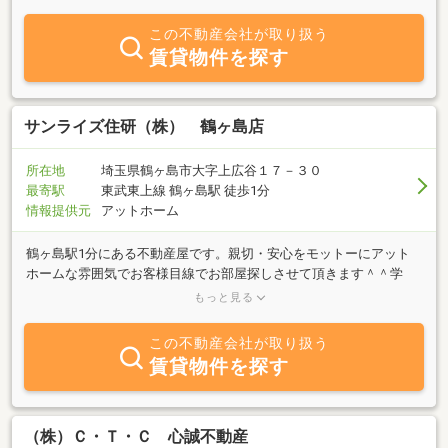
この不動産会社が取り扱う
賃貸物件を探す
サンライズ住研（株） 鶴ヶ島店
所在地
埼玉県鶴ヶ島市大字上広谷１７－３０
最寄駅
東武東上線 鶴ヶ島駅 徒歩1分
情報提供元
アットホーム
鶴ヶ島駅1分にある不動産屋です。親切・安心をモットーにアット
ホームな雰囲気でお客様目線でお部屋探しさせて頂きます＾＾学
生 単身 ファミリー 高齢 生活保護 外国籍 ペット可物件ご
もっと見る
相談ください。
この不動産会社が取り扱う
賃貸物件を探す
（株）Ｃ・Ｔ・Ｃ 心誠不動産