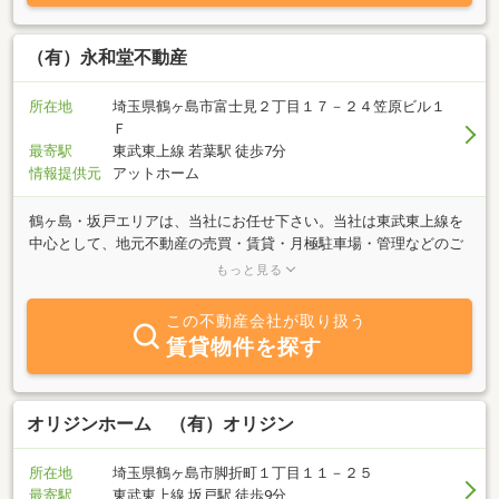
（有）永和堂不動産
所在地
埼玉県鶴ヶ島市富士見２丁目１７－２４笠原ビル１
Ｆ
最寄駅
東武東上線 若葉駅 徒歩7分
情報提供元
アットホーム
鶴ヶ島・坂戸エリアは、当社にお任せ下さい。当社は東武東上線を
中心として、地元不動産の売買・賃貸・月極駐車場・管理などのご
紹介を主な業務内容とする会社です。学生さんからファミリー向け
もっと見る
まで様々な物件をご用意しております。何でもお気軽にご相談くだ
さい。お客様のご来店心よりお待ちしております。
この不動産会社が取り扱う
賃貸物件を探す
オリジンホーム （有）オリジン
所在地
埼玉県鶴ヶ島市脚折町１丁目１１－２５
最寄駅
東武東上線 坂戸駅 徒歩9分