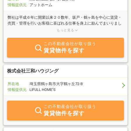
情報提供元
アットホーム
弊社は平成６年に開業以来２０数年、坂戸・鶴ヶ島を中心に賃貸・
売買・管理を行いお客様に喜ばれる仕事を身上に励んでまいりまし
た。また不動産を売る時・買う時・借りる時・貸す時にお客様に十
もっと見る
分に納得いただいた上での契約としておりますので後のトラブル等
も殆どありませんし、お取引いただきましたお客様のリピートや新
この不動産会社が取り扱う
しいお客様のご紹介等も多数いただいております。ご来店のお客様
賃貸物件を探す
に対しては豊富な経験からのアドバイザー又はパートナーとして親
身になってご相談に応じております。不動産の事は何でも弊社にお
任せ下さい。お客様のご来店・お電話・メールでの問い合わせを心
よりお待ちしております。
株式会社三和ハウジング
所在地
埼玉県鶴ヶ島市大字鶴ヶ丘72-8
情報提供元
LIFULL HOME'S
この不動産会社が取り扱う
賃貸物件を探す