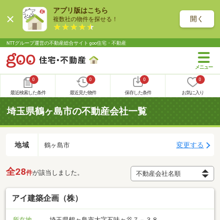
アプリ版はこちら
開く
複数社の物件を探せる！
NTTグループ運営の不動産総合サイト goo住宅・不動産
0
0
0
0
最近検索した条件
最近見た物件
保存した条件
お気に入り
埼玉県鶴ヶ島市の不動産会社一覧
地域
変更する
鶴ヶ島市
全28
件
が該当しました。
アイ建築企画（株）
所在地
埼玉県鶴ヶ島市大字五味ヶ谷７－３８