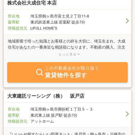
株式会社大成住宅 本店
所在地
埼玉県鶴ヶ島市富士見２丁目11-8
最寄駅
東武鉄道東上線 若葉駅 徒歩7分
情報提供元
LIFULL HOME'S
地域密着で培った知識とお客様との絆を大切に、埼玉生まれ、大成
住宅があなたの一番身近な相談役になります。不動産の購入、注文
住宅、売却、投資、リフォーム・リノベーション、賃貸等。大成住
もっと見る
宅にご相談ください。
この不動産会社が取り扱う
賃貸物件を探す
大東建託リーシング（株） 坂戸店
所在地
埼玉県鶴ヶ島市脚折町１丁目５－３
最寄駅
東武東上線 坂戸駅 徒歩7分
情報提供元
アットホーム
『いいへや探すならいい部屋ネット』坂戸市・鶴ヶ島市・川越市の