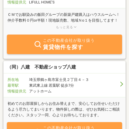
情報提供元
LIFULL HOME'S
ＣＭでお馴染みの飯田グループの新築戸建購入はハウスルームへ！
仲介手数料０円or半額！現地販売数、地域Ｎo１を目指してます！
鶴ヶ島駅徒歩1分の好立地。中古戸建・マンション購入・売却査
もっと見る
定・買取・ローン相談
この不動産会社が取り扱う
賃貸物件を探す
（同）八建 不動産ショップ八建
所在地
埼玉県鶴ヶ島市富士見２丁目４－３
最寄駅
東武東上線 若葉駅 徒歩7分
情報提供元
アットホーム
初めてのお部屋探しからお住み替えまで、安心してお任せいただけ
るよう尽力してまいります。物件探しの際は、ぜひお気軽にご相談
ください。スタッフ一同、心よりお待ちしております。
この不動産会社が取り扱う