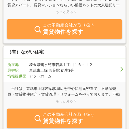
賃貸アパート、賃貸マンションならいい部屋ネットの大東建託リー
シング坂戸店でお探し致します。新築賃貸もお任せ下さい。坂戸駅
もっと見る
南口おりて徒歩７分にあり、駐車場もご用意しております。坂戸店
のスタッフまでお気軽にお問い合わせください。新築物件も続々完
この不動産会社が取り扱う
成予定！。店舗・事務所・倉庫・工場に関しましてもご紹介させて
賃貸物件を探す
頂きます。是非お部屋探しを楽しんで頂く為に、各種キャンペーン
も実施中！お手持ちのクレジットカードで、毎月家賃・初期費用を
お支払い頂けるサービスもございます！
（有）ながい住宅
所在地
埼玉県鶴ヶ島市若葉１丁目１６－１２
最寄駅
東武東上線 若葉駅 徒歩3分
情報提供元
アットホーム
当社は、東武東上線若葉駅周辺を中心に地元密着で、不動産売
買・賃貸物件紹介・賃貸管理・リフォームをやっております。不動
産に関する質問は何でもお気軽に御相談下さい。親身にお答え致し
もっと見る
ます。是非とも御連絡お待ちしております。
この不動産会社が取り扱う
賃貸物件を探す