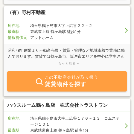
（有）野村不動産
所在地
埼玉県鶴ヶ島市大字上広谷２２－２
最寄駅
東武東上線 鶴ヶ島駅 徒歩1分
情報提供元
アットホーム
昭和48年創業より不動産売買・賃貸・管理など地域密着で業務に励
んでおります。賃貸では鶴ヶ島市、坂戸市エリアを中心に学生さん
向け・ファミリー向け・単身者向けの物件を取り揃えてございま
もっと見る
す。未公開物件も多数ございますので、お客様のニーズに合った物
件をお探し致します！自社管理物件が多いので入居日や初期費用の
この不動産会社が取り扱う
ご相談も柔軟にご対応致します☆ご売却・住替えをお考えのお客
賃貸物件を探す
様、アパート・マンションのオーナー様もお気軽にご相談下さい。
長年の実績と信頼をもって皆様のお手伝いを致します！
ハウスルーム鶴ヶ島店 株式会社トラストワン
所在地
埼玉県鶴ヶ島市大字上広谷１７６－１３ コムステ
ージ１０１
最寄駅
東武鉄道東上線 鶴ヶ島駅 徒歩1分