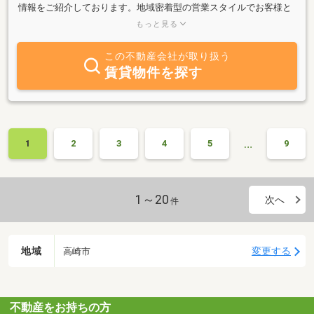
情報をご紹介しております。地域密着型の営業スタイルでお客様と
末永くお付き合いができる様スタッフ一同取り組んでおります。売
もっと見る
りたい・買いたい・貸したい・借りたいご検討されている際は是非
当社にお任せ頂ければと思います。
この不動産会社が取り扱う
賃貸物件を探す
…
1
2
3
4
5
9
1～20
次へ
件
地域
変更する
高崎市
不動産をお持ちの方