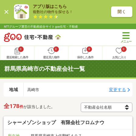
アプリ版はこちら
開く
複数社の物件を探せる！
NTTグループ運営の不動産総合サイト goo住宅・不動産
0
0
0
0
最近検索した条件
最近見た物件
保存した条件
お気に入り
群馬県高崎市の不動産会社一覧
地域
変更する
高崎市
全178
件
が該当しました。
シャーメゾンショップ 有限会社フロムナウ
所在地
群馬県高崎市上佐野町４０７