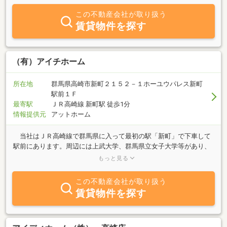
手伝い！をモットーに日々邁進していく所存です。また空室にお困
この不動産会社が取り扱う
りのオーナー様からもご相談を承っております。リフォームしたが
賃貸物件を探す
入居が付かない。家賃を下げたのに入居が付かない。空室があって
銀行のローンが大変。まずはご相談ください。より良い解決方法を
ご提示できると思います。皆様からのお問い合わせをお待ちしてお
ります。宜しくお願い申し上げます。
（有）アイチホーム
所在地
群馬県高崎市新町２１５２－１ホーユウパレス新町
駅前１Ｆ
最寄駅
ＪＲ高崎線 新町駅 徒歩1分
情報提供元
アットホーム
当社はＪＲ高崎線で群馬県に入って最初の駅「新町」で下車して
駅前にあります。周辺には上武大学、群馬県立女子大学等があり、
入学時期には遠くの県より、お部屋を探しに多くの学生さんがご来
もっと見る
店いたします。 土地・新築・中古住宅の売買物件につきまして
は、高崎市、藤岡市、玉村町を中心とした群馬県全地域を営業エリ
この不動産会社が取り扱う
アとし皆様に物件をご紹介させていただいております。 又、当社
賃貸物件を探す
では不動産の「売却」「買取り」「遊休地」の有効活用・「相続」
等による不動産の資産活用などのご相談にも応じております。お気
軽にご来店下さい。（秘密厳守・相談無料）