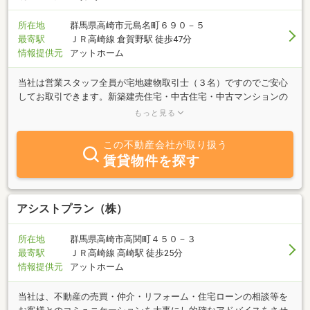
で、「こっちの物件のほうが儲かる」からだとか「自社物件」だか
らという基準で物件を勧めたりいたしません。どんな些細なことで
所在地
群馬県高崎市元島名町６９０－５
も、できる限りお手伝いさせていただきます。"
最寄駅
ＪＲ高崎線 倉賀野駅 徒歩47分
情報提供元
アットホーム
当社は営業スタッフ全員が宅地建物取引士（３名）ですのでご安心
してお取引できます。新築建売住宅・中古住宅・中古マンションの
購入やアパート・戸建て・テナントの賃貸も行っています。また、
もっと見る
お持ちの不動産の売却や収益物件（アパート経営や管理）もお気軽
にご相談下さい。
この不動産会社が取り扱う
賃貸物件を探す
アシストプラン（株）
所在地
群馬県高崎市高関町４５０－３
最寄駅
ＪＲ高崎線 高崎駅 徒歩25分
情報提供元
アットホーム
当社は、不動産の売買・仲介・リフォーム・住宅ローンの相談等を