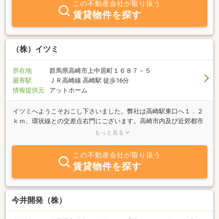
この不動産会社が取り扱う
賃貸物件を探す
（株）イツミ
所在地
群馬県高崎市上中居町１６８７－５
最寄駅
ＪＲ高崎線 高崎駅 徒歩16分
情報提供元
アットホーム
イツミへようこそおこし下さいました。弊社は高崎駅東口へ１．２
ｋｍ、環状線との交差点右門にございます。高崎市内及び近郊都市
のアパート、事務所、店舗、駐車場の仲介、土地建物の売買仲介を
もっと見る
いたしております。お客様のご要望にお応えすることができた時が
１番うれしい瞬間です。「人と人とのつながりを大切に」のスロー
この不動産会社が取り扱う
ガンのもと、お役に立てますよう努力いたします。駅利用のお客様
賃貸物件を探す
につきましては、車での送迎もいたしますのでお気軽にご相談下さ
い。ご来店をお待ちしております。
今井開発（株）