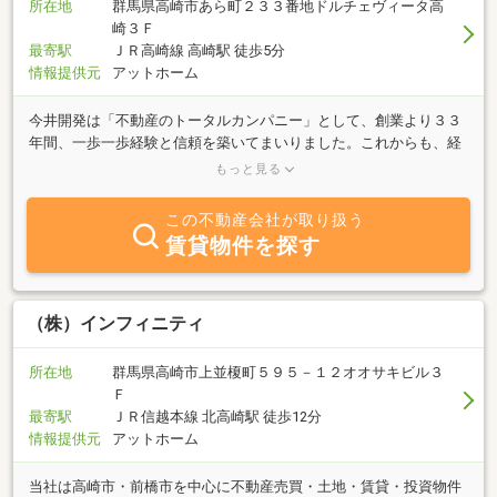
所在地
群馬県高崎市あら町２３３番地ドルチェヴィータ高
崎３Ｆ
最寄駅
ＪＲ高崎線 高崎駅 徒歩5分
情報提供元
アットホーム
今井開発は「不動産のトータルカンパニー」として、創業より３３
年間、一歩一歩経験と信頼を築いてまいりました。これからも、経
験を活かし、築いてきた信頼を確固たるものとし、お客様に「満足
もっと見る
感」をお届け致します。
この不動産会社が取り扱う
賃貸物件を探す
（株）インフィニティ
所在地
群馬県高崎市上並榎町５９５－１２オオサキビル３
Ｆ
最寄駅
ＪＲ信越本線 北高崎駅 徒歩12分
情報提供元
アットホーム
当社は高崎市・前橋市を中心に不動産売買・土地・賃貸・投資物件