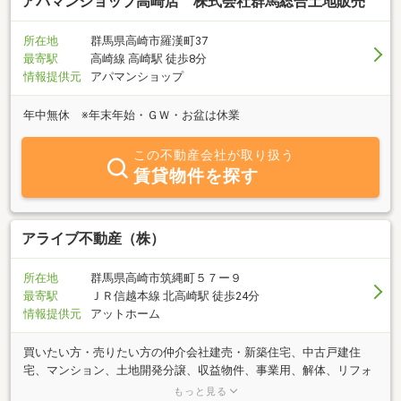
アパマンショップ高崎店 株式会社群馬総合土地販売
所在地
群馬県高崎市羅漢町37
最寄駅
高崎線 高崎駅 徒歩8分
情報提供元
アパマンショップ
年中無休 ※年末年始・ＧＷ・お盆は休業
この不動産会社が取り扱う
賃貸物件を探す
アライブ不動産（株）
所在地
群馬県高崎市筑縄町５７ー９
最寄駅
ＪＲ信越本線 北高崎駅 徒歩24分
情報提供元
アットホーム
買いたい方・売りたい方の仲介会社建売・新築住宅、中古戸建住
宅、マンション、土地開発分譲、収益物件、事業用、解体、リフォ
ーム、任意売却、倉庫に工場など、幅広いオーダーに応えてきてお
もっと見る