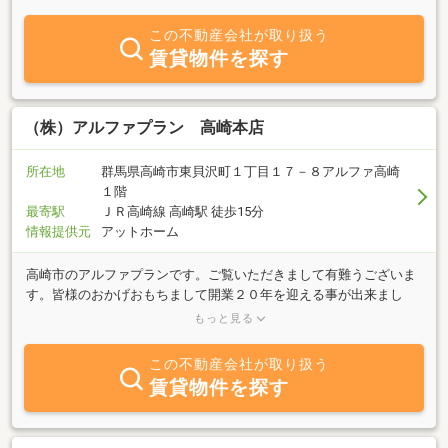
ります。自社のネットワークを活用し、それぞれの分野の専門家と
相談して、難しい内容でも今まで成果を上げてきております。不動
この不動産会社が取り扱う
産に関わることであれば、とりあえずでも結構です。何でもお気軽
賃貸物件を探す
にご相談ください。※現在は特に不動産の買取・仲介に力を入れて
おります仲介・直接買取りも、実績のある弊社にお任せください。
他社でお断りされ、どうせ駄目だろうなと消極的になってしまった
方、弊社の取引事例は、古屋付不動産、中古戸建て住宅、農地、倉
（株）アルファプラン 高崎本店
庫、山林、収益アパート等、多くの販売買取実績があります。まず
は、お気軽にご相談ください。
所在地
群馬県高崎市東貝沢町１丁目１７－８アルファ高崎
１階
最寄駅
ＪＲ高崎線 高崎駅 徒歩15分
情報提供元
アットホーム
高崎市のアルファプランです。ご覧いただきまして有難うございま
す。皆様のおかげおもちまして開業２０年を迎える事が出来まし
た。当社は高崎市及び周辺エリアの不動産の仲介を主な業務とする
もっと見る
会社です。高崎市エリアの住宅、店舗、事務所、土地建物の賃貸・
売買物件を幅広く取扱っております。ローコスト新築住宅や事業用
この不動産会社が取り扱う
収益物件などもございます。皆様の御来店をお待ちしています。
賃貸物件を探す