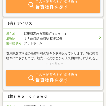
この不動産会社が取り扱う
シャルプランナーが物件の紹介物件調査から資金・税金・相続相談
賃貸物件を探す
そして、お引渡しまで全面的に安心仲介サポートサービスを提供致
します。 アイライフでは完全最良プロサポート実現のため、お客
様からの御相談は営業社員でなく[有資格相談係兼代表者]が直接承り
ますので事前に御連絡を頂けます様、お願い申し上げます。よろし
（有）アイリス
ければ一度、アイライフの実力をお試し下さい！！●ＨＰをご覧い
ただきお問合せ下さい→http://www.leadjapan.jp/16ai-life/●不動産
所在地
群馬県高崎市高関町４１６－１
調査専門ＨＰ⇒http://www.kojin-baibai.com/はコチラ
最寄駅
ＪＲ高崎線 高崎駅 徒歩20分
情報提供元
アットホーム
群馬県及び周辺の県市町村の物件を取り扱っております。特に売買
物件につきましては、競売・公売などから優良物件中心に入札をし
ております。落札できた物件を一般の方々が購入し易いように、開
もっと見る
発しすぐ家を建てられるようにしてから、販売活動を行っておりま
す。皆様の希望物件の調査事業にも力を入れております。希望条件
この不動産会社が取り扱う
を電話かメールにてお聞かせ願います。全力を挙げて調査し、要望
賃貸物件を探す
を満たす物件が見つかりましたら、物件資料を送付させて頂きま
す。また、競売及び公売物件のサポートも行っております。お気軽
にご相談頂ければ幸いです。
（株）Ａｏ ｃｒｏｗｄ