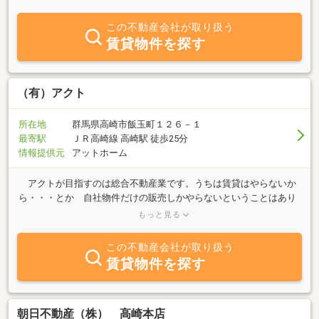
富な経験と多彩な不動産知識を兼ね備えております。当然のことで
すが「お客様が希望されている物件を紹介すること」が最も重要な
この不動産会社が取り扱う
仕事と考えております。また、加えて当社スタッフ全員がこれと同
賃貸物件を探す
様に力を入れていることがあります。１．契約時における経費削減
２．入居後のトラブル対応３．社宅担当者様への業務負担軽減で
す。以上のことを全て迅速且つ効果的に行うことをモットーとして
おります。些細なことでもまずはお気軽にお問い合わせ下さい。ま
（有）アクト
た、法人以外にも賃貸管理業務・賃貸仲介業務・その他、不動産に
かかわることすべて力を入れており、専門スタッフも多数在籍して
所在地
群馬県高崎市飯玉町１２６－１
おります。社宅をお探しの法人様、お部屋探しのご入居者様、その
最寄駅
ＪＲ高崎線 高崎駅 徒歩25分
他住居に関することについては、弊社までお気軽にお問い合わせ下
情報提供元
アットホーム
さいませ。
アクトが目指すのは総合不動産業です。うちは賃貸はやらないか
ら・・・とか 自社物件だけの販売しかやらないということはあり
ません。賃貸から賃貸管理、土地建物の仲介から買い取りまで不動
もっと見る
産に関してどの分野にも精通したプロフェッショナルが皆様をお待
ちしております。 デベロッパー・ハウスメーカーで住宅の設計を
この不動産会社が取り扱う
経験したからこそ、お客様視線で住まいのご提案ができます。また
賃貸物件を探す
住宅取得に必要な資金計画や税制なども、ファイナンシャルプラン
ナーや住宅ローンアドバイザーなどの専門スタッフが丁寧にお答え
できます。 新しい街、新しい暮らしの生活を応援するアクトは、
完全お客様主義です。お客様の目的に合わせて物件をご紹介するの
朝日不動産（株） 高崎本店