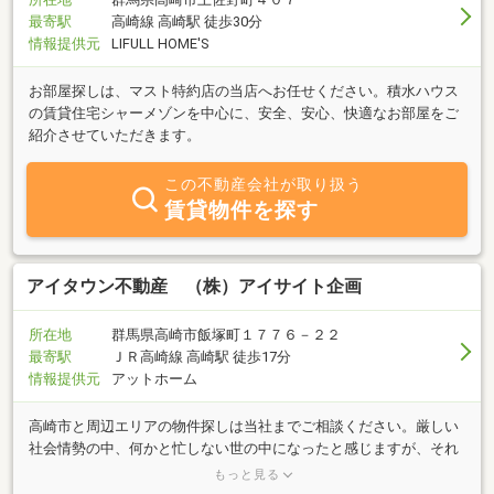
最寄駅
高崎線 高崎駅 徒歩30分
情報提供元
LIFULL HOME'S
お部屋探しは、マスト特約店の当店へお任せください。積水ハウス
の賃貸住宅シャーメゾンを中心に、安全、安心、快適なお部屋をご
紹介させていただきます。
この不動産会社が取り扱う
賃貸物件を探す
アイタウン不動産 （株）アイサイト企画
所在地
群馬県高崎市飯塚町１７７６－２２
最寄駅
ＪＲ高崎線 高崎駅 徒歩17分
情報提供元
アットホーム
高崎市と周辺エリアの物件探しは当社までご相談ください。厳しい
社会情勢の中、何かと忙しない世の中になったと感じますが、それ
でも欠かせないのが、衣・食・住そんなあなたの大切な
もっと見る
「住」・・・賃貸から売買まで当社では、思いをかたちに変えるお