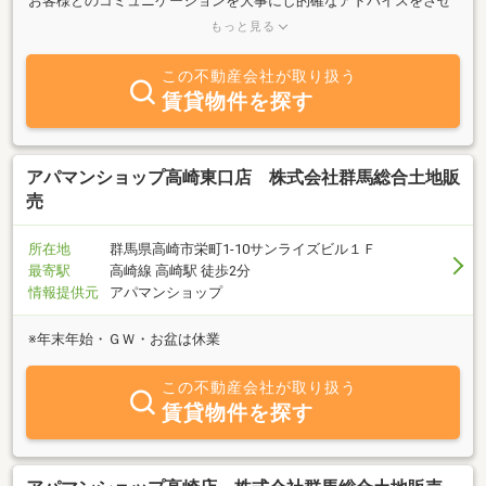
お客様とのコミュニケーションを大事にし的確なアドバイスをさせ
て頂きます。不動産業界経験の長いスタッフがおりますので、お客
もっと見る
様が不安に思う事など何でも御相談にのらせて頂きます。
この不動産会社が取り扱う
賃貸物件を探す
アパマンショップ高崎東口店 株式会社群馬総合土地販
売
所在地
群馬県高崎市栄町1-10サンライズビル１Ｆ
最寄駅
高崎線 高崎駅 徒歩2分
情報提供元
アパマンショップ
※年末年始・ＧＷ・お盆は休業
この不動産会社が取り扱う
賃貸物件を探す