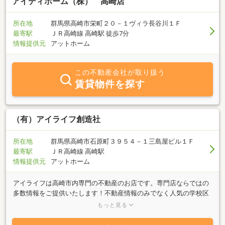
アイディホーム（株） 高崎店
所在地
群馬県高崎市栄町２０－１ヴィラ長谷川１Ｆ
最寄駅
ＪＲ高崎線 高崎駅 徒歩7分
情報提供元
アットホーム
この不動産会社が取り扱う
賃貸物件を探す
（有）アイライフ創造社
所在地
群馬県高崎市石原町３９５４－１三島屋ビル１Ｆ
最寄駅
ＪＲ高崎線 高崎駅
情報提供元
アットホーム
アイライフは高崎市内専門の不動産のお店です。専門店ならではの
多数情報をご提供いたします！不動産情報のみでなく人気の学校区
や地域情報まで３名の女性スタッフがきめ細かい情報提供をいたし
もっと見る
ます。当社は行政書士事務所・建築設計事務所を併設しておりアイ
ライフのお客様には常駐の行政書士・建築士・宅建士・ファイナン