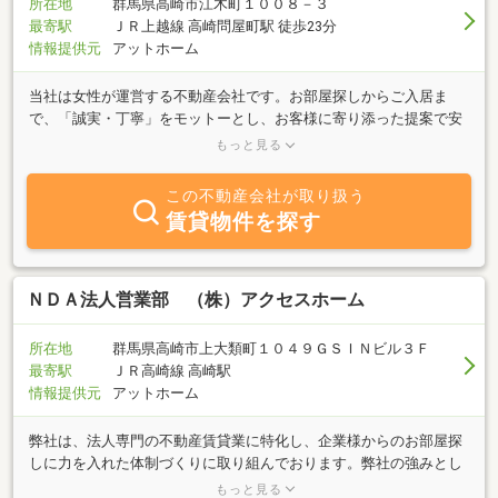
所在地
群馬県高崎市江木町１００８－３
最寄駅
ＪＲ上越線 高崎問屋町駅 徒歩23分
情報提供元
アットホーム
当社は女性が運営する不動産会社です。お部屋探しからご入居ま
で、「誠実・丁寧」をモットーとし、お客様に寄り添った提案で安
心して新生活をスタート出来るようサポートさせて頂きます！当社
もっと見る
では群馬県内ほぼ全ての物件を御対応できます。地域密着の不動産
会社として、子育て世代の女性ならではの目線で、お客様に寄り添
この不動産会社が取り扱う
ったサービスをご提案いたします。皆様のご来店心よりお待ちして
賃貸物件を探す
おります。
ＮＤＡ法人営業部 （株）アクセスホーム
所在地
群馬県高崎市上大類町１０４９ＧＳＩＮビル３Ｆ
最寄駅
ＪＲ高崎線 高崎駅
情報提供元
アットホーム
弊社は、法人専門の不動産賃貸業に特化し、企業様からのお部屋探
しに力を入れた体制づくりに取り組んでおります。弊社の強みとし
て在籍しているスタッフの大半が不動産業界に精通すると共に、豊
もっと見る