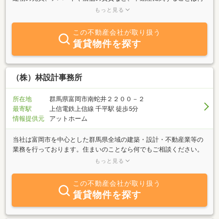
でもご相談ください。お客様に合った不動産物件を、心を込めてご
もっと見る
提案させていただきますので先ずはお気軽にお問い合わせくださ
い。
この不動産会社が取り扱う
賃貸物件を探す
（株）林設計事務所
所在地
群馬県富岡市南蛇井２２００－２
最寄駅
上信電鉄上信線 千平駅 徒歩5分
情報提供元
アットホーム
当社は富岡市を中心とした群馬県全域の建築・設計・不動産業等の
業務を行っております。住まいのことなら何でもご相談ください。
専門スタッフがお客様のご要望にお応えいたします。まずはお気軽
もっと見る
にお問い合わせください。
この不動産会社が取り扱う
賃貸物件を探す