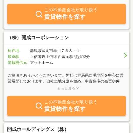
け付けていますので、お気軽にご相談ください。
この不動産会社が取り扱う
賃貸物件を探す
（株）開成コーポレーション
所在地
群馬県富岡市黒川７６８－１
最寄駅
上信電鉄上信線 西富岡駅 徒歩12分
情報提供元
アットホーム
ご覧頂きありがとうございます。弊社は群馬県西毛地区を中心に営
業展開しております。自社土地分譲を始め、中古住宅の売買や仲
介、事業用収益物件の売買仲介を事業の柱としています。また地主
もっと見る
様の資産有効活用などのアドバイス、資産管理もお手伝いさせて頂
き、実績もございますのでお任せ下さい。そして現在はデフレ時代
この不動産会社が取り扱う
の対応として「土地付新築ローコスト住宅」も企画販売しており、
賃貸物件を探す
なんと土地建物で月々返済３万円台（３５年返済）のプランも数多
くございます。なお土地や中古住宅の買取、空室の目立ってきた一
棟売りマンション・アパートの買取も致します。（勿論、秘密厳守
です）不動産に関する様々なご相談に親身になって、お客様目線で
開成ホールディングス（株）