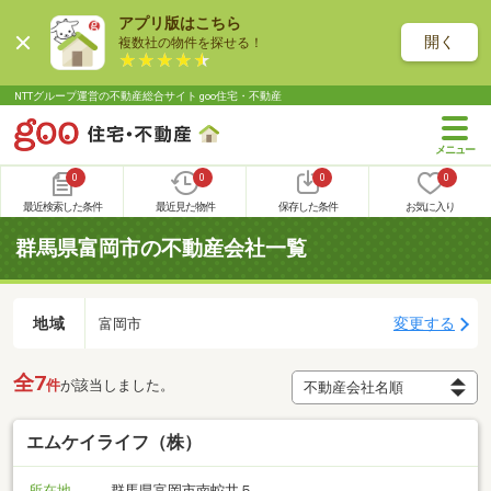
アプリ版はこちら
開く
複数社の物件を探せる！
NTTグループ運営の不動産総合サイト goo住宅・不動産
0
0
0
0
最近検索した条件
最近見た物件
保存した条件
お気に入り
群馬県富岡市の不動産会社一覧
地域
変更する
富岡市
全7
件
が該当しました。
エムケイライフ（株）
所在地
群馬県富岡市南蛇井５