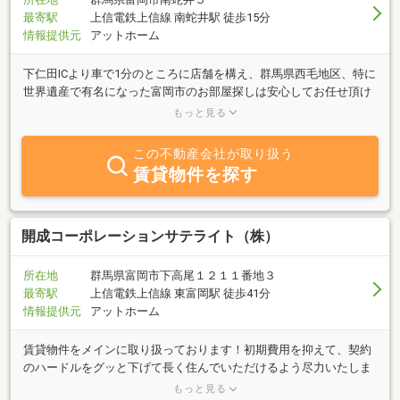
最寄駅
上信電鉄上信線 南蛇井駅 徒歩15分
情報提供元
アットホーム
下仁田ICより車で1分のところに店舗を構え、群馬県西毛地区、特に
世界遺産で有名になった富岡市のお部屋探しは安心してお任せ頂け
ます。地域密着ですので、貴方にピッタリのお部屋探しをサポート
もっと見る
します。新築物件・学生マンション・敷金、礼金無しの格安物件・
ペットＯＫなどのご紹介や、店舗・事務所まで幅広く最新の物件情
この不動産会社が取り扱う
報を取り揃えております。貸す方も借りる方も富岡の賃貸はエムケ
賃貸物件を探す
イライフへ☆空室状況の確認は070-4233-3658にご連絡ください。
開成コーポレーションサテライト（株）
所在地
群馬県富岡市下高尾１２１１番地３
最寄駅
上信電鉄上信線 東富岡駅 徒歩41分
情報提供元
アットホーム
賃貸物件をメインに取り扱っております！初期費用を抑えて、契約
のハードルをグッと下げて長く住んでいただけるよう尽力いたしま
す！家の建て替えの間に住むところを探したい等、短期の相談も受
もっと見る