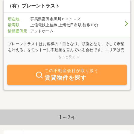
（有）ブレーントラスト
所在地
群馬県富岡市黒川６３１－２
最寄駅
上信電鉄上信線 上州七日市駅 徒歩18分
情報提供元
アットホーム
ブレーントラストはお客様の「目となり、頭脳となり、そして希望
を叶える」をモットーに不動産を営んでいる会社です。エリアは売
買・賃貸・店舗企画の仲介をメインに活動しております。また、売
もっと見る
却をお考えの方は、無料査定・広告掲載をしております。住宅ロー
ンや相続等不動産に関する事でしたら、お気軽にご相談下さい。
この不動産会社が取り扱う
【本格和風建築 物件紹介動画】 ⇒
賃貸物件を探す
https://www.youtube.com/watch?v=0B02d3OWy_o&app=desktop自
社HPにも公開中です。外国人の方必見！是非ご覧ください。
1～7
件