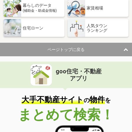
暮らしのデータ
家賃相場
(補助金・助成金情報)
人気タウン
住宅ローン
ランキング
ページトップに戻る
goo住宅・不動産
アプリ
大手不動産サイト
物件
の
を
まとめて検索！