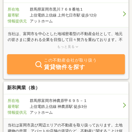
お手伝いさせて頂きますので、どうぞお気軽にご相談お申し付け下
さい。お問い合わせ：0274-64-3338 フリーダイヤル：0120-03-
所在地
群馬県富岡市黒川７６８番地１
3338
最寄駅
上信電鉄上信線 上州七日市駅 徒歩12分
情報提供元
アットホーム
当社は、富岡市を中心とした地域密着型の不動産会社として、地元
の皆さまに愛される企業を目指して日々努力を重ねております。不
動産は、単に物件を売買するだけでなく、お客様の大切なライフス
もっと見る
タイルや未来を支える重要な選択となります。そのため、私たちは
お客様一人ひとりのニーズにしっかりと耳を傾け、最適なご提案が
この不動産会社が取り扱う
できるよう、常に誠実な対応を心がけています。地域に根差した活
賃貸物件を探す
動を行い、地元の特色や市場の動向を把握することで、より信頼性
の高いサービスをご提供することができます。地域密着型だからこ
そできる、きめ細やかなサポートを提供し、皆さまの夢の実現をお
手伝いさせていただきます。不動産のことなら、どんな些細なこと
新和興業（株）
でもお気軽にご相談ください。今後とも、皆さまにとって信頼のお
けるパートナーとして、さらなる成長を目指してまいります。
所在地
群馬県富岡市神農原甲６９５－１
最寄駅
上信電鉄上信線 神農原駅 徒歩3分
情報提供元
アットホーム
当社は富岡市及び周辺エリアの不動産を取り扱っております。土地
建物の売買、アパートや店舗の賃貸など、不動産に関することは何