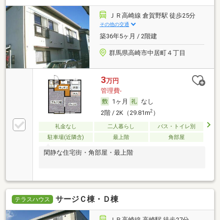
ＪＲ高崎線 倉賀野駅 徒歩25分
その他の交通
築36年5ヶ月 / 2階建
群馬県高崎市中居町４丁目
3
万円
管理費-
1ヶ月
なし
2
2階 / 2K（29.81m
）
礼金なし
二人暮らし
バス・トイレ別
駐車場(近隣含)
最上階
角部屋
閑静な住宅街・角部屋・最上階
サージＣ棟・Ｄ棟
テラスハウス
ＪＲ高崎線 高崎駅 徒歩27分