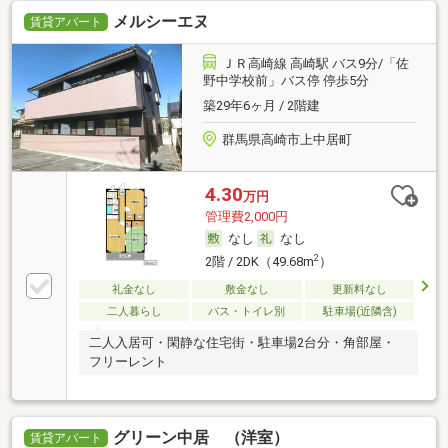
メルシーエヌ
賃貸アパート
ＪＲ高崎線 高崎駅 バス9分/「佐
野中学校前」バス停 停歩5分
築29年6ヶ月 / 2階建
群馬県高崎市上中居町
4.30
万円
管理費2,000円
なし
なし
2
2階 / 2DK（49.68m
）
礼金なし
敷金なし
更新料なし
二人暮らし
バス・トイレ別
駐車場(近隣含)
二人入居可・閑静な住宅街・駐車場2台分・角部屋・
フリーレント
グリーン中居 （洋室）
賃貸アパート