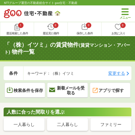
NTTグループ運営の不動産総合サイト goo住宅・不動産
1
0
0
0
最近検索した条件
最近見た物件
保存した条件
お気に入り
「（株）イツミ」の賃貸物件
(賃貸マンション・アパー
物件一覧
ト)
条件
変更する
キーワード：（株）イツミ
新着メールを受
検索条件を保存
アプリで探す
取る
人数に合った間取りを選ぶ
一人暮らし
二人暮らし
ファミリー