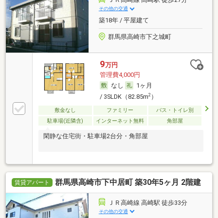
その他の交通
築18年 / 平屋建て
群馬県高崎市下之城町
9
万円
管理費4,000円
なし
1ヶ月
2
/ 3SLDK（82.85m
）
敷金なし
ファミリー
バス・トイレ別
駐車場(近隣含)
インターネット無料
角部屋
閑静な住宅街・駐車場2台分・角部屋
群馬県高崎市下中居町 築30年5ヶ月 2階建
賃貸アパート
ＪＲ高崎線 高崎駅 徒歩33分
その他の交通