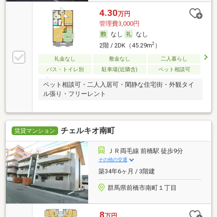
4.30
万円
管理費3,000円
なし
なし
2
2階 / 2DK（45.29m
）
礼金なし
敷金なし
二人暮らし
バス・トイレ別
駐車場(近隣含)
ペット相談可
ペット相談可・二人入居可・閑静な住宅街・外観タイ
ル張り・フリーレント
チェルキオ南町
賃貸マンション
ＪＲ両毛線 前橋駅 徒歩9分
その他の交通
築34年6ヶ月 / 3階建
群馬県前橋市南町１丁目
8
万円