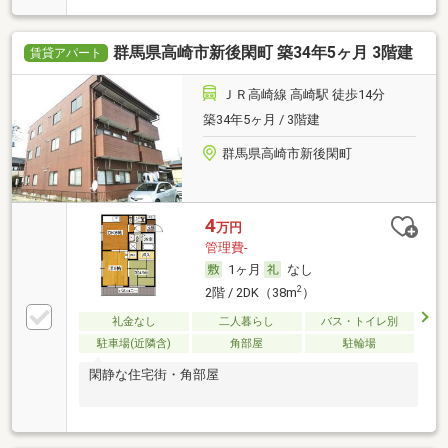
群馬県高崎市新後閑町 築34年5ヶ月 3階建
賃貸アパート
ＪＲ高崎線 高崎駅 徒歩14分
築34年5ヶ月 / 3階建
群馬県高崎市新後閑町
4
万円
管理費-
1ヶ月
なし
2
2階 / 2DK（38m
）
礼金なし
二人暮らし
バス・トイレ別
駐車場(近隣含)
角部屋
駐輪場
閑静な住宅街・角部屋