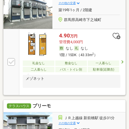
その他の交通
築19年1ヶ月 / 2階建
群馬県高崎市下之城町
4.90
万円
管理費4,000円
なし
なし
2
1階 / 1SDK（43.33m
）
礼金なし
敷金なし
一人暮らし
二人暮らし
バス・トイレ別
駐車場(近隣含)
メゾネット
プリーモ
テラスハウス
ＪＲ上越線 新前橋駅 徒歩31分
その他の交通