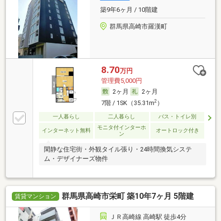
築9年6ヶ月 / 10階建
群馬県高崎市羅漢町
8.70
万円
管理費5,000円
2ヶ月
2ヶ月
2
7階 / 1SK（35.31m
）
一人暮らし
二人暮らし
バス・トイレ別
モニタ付インターホ
インターネット無料
オートロック付き
ン
閑静な住宅街・外観タイル張り・24時間換気システ
ム・デザイナーズ物件
群馬県高崎市栄町 築10年7ヶ月 5階建
賃貸マンション
ＪＲ高崎線 高崎駅 徒歩4分