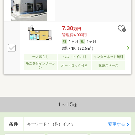
7.30
万円
管理費4,000円
1ヶ月
1ヶ月
2
3階 / 1K（32.6m
）
一人暮らし
バス・トイレ別
インターネット無料
モニタ付インターホ
オートロック付き
収納スペース
ン
1～15
棟
条件
変更する
キーワード：（株）イツミ