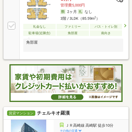
管理費5,000円
2ヶ月
なし
2
3階 / 3LDK（85.59m
）
礼金なし
ファミリー
バス・トイレ別
駐車場(近隣含)
角部屋
南向き
角部屋
チェルキオ羅漢
賃貸マンション
ＪＲ高崎線 高崎駅 徒歩10分
その他の交通