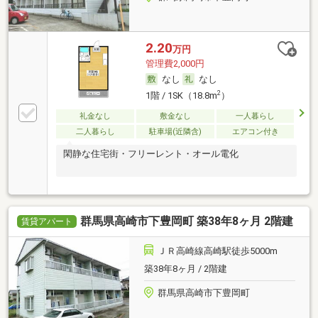
2.20
万円
管理費2,000円
なし
なし
2
1階 / 1SK（18.8m
）
礼金なし
敷金なし
一人暮らし
二人暮らし
駐車場(近隣含)
エアコン付き
閑静な住宅街・フリーレント・オール電化
群馬県高崎市下豊岡町 築38年8ヶ月 2階建
賃貸アパート
ＪＲ高崎線高崎駅徒歩5000m
築38年8ヶ月 / 2階建
群馬県高崎市下豊岡町