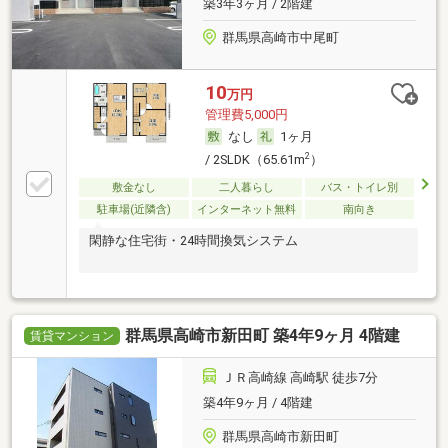
築3年3ヶ月 / 2階建
群馬県高崎市中尾町
10
万円
管理費5,000円
なし
1ヶ月
2
/ 2SLDK（65.61m
）
敷金なし
二人暮らし
バス・トイレ別
駐車場(近隣含)
インターネット無料
南向き
閑静な住宅街・24時間換気システム
群馬県高崎市新田町 築4年9ヶ月 4階建
賃貸マンション
ＪＲ高崎線 高崎駅 徒歩7分
築4年9ヶ月 / 4階建
群馬県高崎市新田町