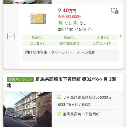
2.40
万円
管理費2,000円
なし
なし
2
2階 / 1SK（16.45m
）
礼金なし
敷金なし
一人暮らし
二人暮らし
駐車場(近隣含)
エアコン付き
閑静な住宅街・フリーレント・オール電化
群馬県高崎市下豊岡町 築32年6ヶ月 3階
賃貸マンション
建
ＪＲ高崎線高崎駅徒歩5000m
築32年6ヶ月 / 3階建
群馬県高崎市下豊岡町