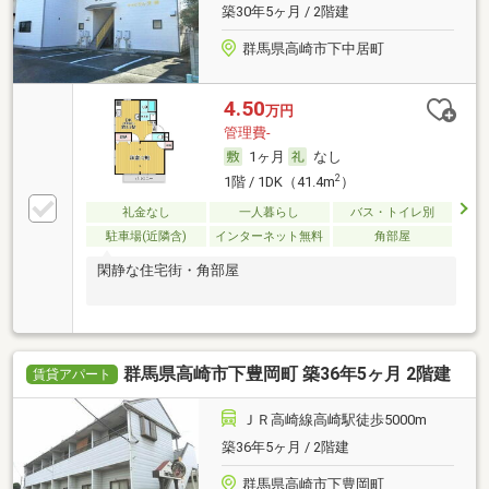
築30年5ヶ月 / 2階建
群馬県高崎市下中居町
4.50
万円
管理費-
1ヶ月
なし
2
1階 / 1DK（41.4m
）
礼金なし
一人暮らし
バス・トイレ別
駐車場(近隣含)
インターネット無料
角部屋
閑静な住宅街・角部屋
群馬県高崎市下豊岡町 築36年5ヶ月 2階建
賃貸アパート
ＪＲ高崎線高崎駅徒歩5000m
築36年5ヶ月 / 2階建
群馬県高崎市下豊岡町