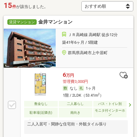
15
件
が該当しました。
金井マンション
賃貸マンション
ＪＲ高崎線 高崎駅 徒歩12分
築41年6ヶ月 / 5階建
群馬県高崎市上中居町
6
万円
管理費3,000円
なし
1ヶ月
2
1階 / 2LDK（53.41m
）
敷金なし
二人暮らし
バス・トイレ別
モニタ付インターホ
駐車場(近隣含)
南向き
ン
二人入居可・閑静な住宅街・外観タイル張り