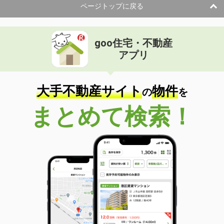
ページトップに戻る
goo住宅・不動産
アプリ
大手不動産サイト
物件
の
を
まとめて検索！