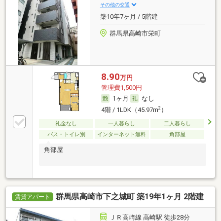
その他の交通
築10年7ヶ月 / 5階建
群馬県高崎市栄町
8.90
万円
管理費1,500円
1ヶ月
なし
2
4階 / 1LDK（45.97m
）
礼金なし
一人暮らし
二人暮らし
バス・トイレ別
インターネット無料
角部屋
角部屋
群馬県高崎市下之城町 築19年1ヶ月 2階建
賃貸アパート
ＪＲ高崎線 高崎駅 徒歩28分