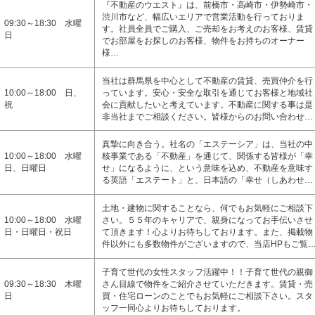
『不動産のウエスト』は、前橋市・高崎市・伊勢崎市・
渋川市など、幅広いエリアで営業活動を行っておりま
09:30～18:30 水曜
す。社員全員でご購入、ご売却をお考えのお客様、賃貸
日
でお部屋をお探しのお客様、物件をお持ちのオーナー
様…
当社は群馬県を中心として不動産の賃貸、売買仲介を行
10:00～18:00 日、
っています。安心・安全な取引を通じてお客様と地域社
祝
会に貢献したいと考えています。不動産に関する事は是
非当社までご相談ください。皆様からのお問い合わせ…
真摯に向き合う。社名の「エステーシア」は、当社の中
10:00～18:00 水曜
核事業である「不動産」を通じて、関係する皆様が「幸
日、日曜日
せ」になるように、という意味を込め、不動産を意味す
る英語「エステート」と、日本語の「幸せ（しあわせ…
土地・建物に関することなら、何でもお気軽にご相談下
10:00～18:00 水曜
さい。５５年のキャリアで、親身になってお手伝いさせ
日・日曜日・祝日
て頂きます！心よりお待ちしております。また、掲載物
件以外にも多数物件がございますので、当店HPもご覧
子育て世代の女性スタッフ活躍中！！子育て世代の親御
09:30～18:30 木曜
さん目線で物件をご紹介させていただきます。賃貸・売
日
買・住宅ローンのことでもお気軽にご相談下さい。スタ
ッフ一同心よりお待ちしております。