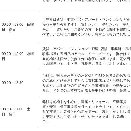
どもございます。駐車場も完備しておりますのでお気…
当社は新築・中古住宅・アパート・マンションなどを
09:00～18:00 日曜
扱う不動産会社です！「貸したい」「借りたい」「売り
日・祝日
たい」「買いたい」ご希望の方、不動産に関する質問は
何でもお気軽にご相談ください。豊富な情報力でお客…
賃貸（アパート・マンション・戸建･店舗・事務所・月
09:30～18:00 水曜
駐車場等）専門店のアール・イー・ビーです。弊社はＪ
日
Ｒ前橋駅北口から徒歩１分の場所に御座います。定休日
は水曜日です。土・日、祝祭日も営業しておりますの…
当社は、購入をお考えのお客様と売却をお考えのお客様
のご縁むすびを通して社会に貢献出来ればと活動してお
09:00～18:30
ります。土地建物の売買仲介・事業用賃貸・不動産コン
サルティングの三本柱で前橋市を中心に伊勢崎・高崎…
弊社は前橋市を中心に、建築・リフォーム、不動産賃
貸・売買、管工事業等を行っている会社です。４９年の
08:00～17:00 土
営業実績とお客様との信用を第一に、暮らしをより快適
日・祭日
に実現するお手伝いをさせていただきます。お気軽に
ご…