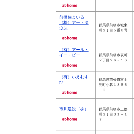
前橋住まいる
（株）アートタ
群馬県前橋市城東
ウン
町２丁目５番６号
（有）アール・
イー・ビー
群馬県前橋市表町
２丁目２６－１６
（有）いえむす
群馬県前橋市富士
び
見町小暮１３８６
－１
市川建設（株）
群馬県前橋市三俣
町３丁目３１－１
７