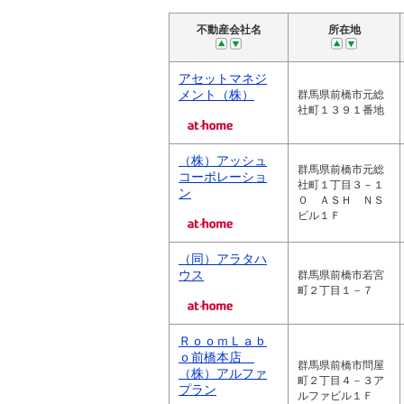
不動産会社名
所在地
アセットマネジ
メント（株）
群馬県前橋市元総
社町１３９１番地
（株）アッシュ
群馬県前橋市元総
コーポレーショ
社町１丁目３－１
ン
０ ＡＳＨ ＮＳ
ビル１Ｆ
（同）アラタハ
ウス
群馬県前橋市若宮
町２丁目１－７
ＲｏｏｍＬａｂ
ｏ前橋本店
群馬県前橋市問屋
（株）アルファ
町２丁目４－３ア
プラン
ルファビル１Ｆ