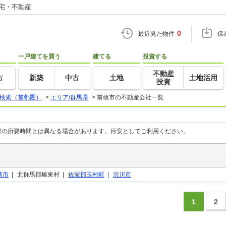
住宅・不動産
0
最近見た物件
保
一戸建てを買う
建てる
投資する
不動産
古
新築
中古
土地
土地活用
投資
検索（首都圏）
>
エリア/群馬県
>
前橋市の不動産会社一覧
際の所要時間とは異なる場合があります。目安としてご利用ください。
崎市
|
北群馬郡榛東村 |
佐波郡玉村町
|
渋川市
1
2