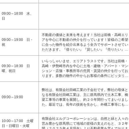
09:00～18:00 水、
日
不動産の価値と未来を考えます！当社は前橋・高崎エリ
09:00～19:00 日・
アを中心に不動産の仲介を行っています！皆様のご希望
祝
に合った物件を紹介出来るよう全力でサポートさせてい
ただきます。『借りたい』『貸したい』『売りたい』…
いらっしゃいませ、エリアトラストです。当社は前橋・
09:30～18:30 日
高崎・伊勢崎市内を中心に土地・建物・アパート・マン
曜、祝日
ション・店舗・事務所等の売買・賃貸の仲介を行ってお
ります。多数の物件の中からお客様の条件にピッタリ…
弊社は、有限会社田嶋工業の子会社です。弊社の母体と
なる有限会社田嶋工業は、主に群馬県内で土木工事、橋
09:00～19:00
梁工事等の事業を展開し、約２０年間行ってまいりまし
た。最近では、長年の技術を生かし、外構工事等にも…
有限会社エルグコーポレーションは、自然と緑と人々の
10:00～17:00 土曜
営み豊かな群馬県にて地域の皆様の支えのもと、３２年
日・日曜日・火曜
間（２０２５年４月現在）より不動産業を営んでおりま