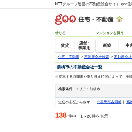
NTTグループ運営の不動産総合サイト goo
借りる
マンションを買う
店舗･
賃貸
新築
中
事業用
住宅・不動産
>
不動産会社検索
>
不動産会社
前橋市の不動産会社一覧
※乗車する時間帯や乗り換え時間によって、実
検索条件
エリア：前橋市
北群馬郡吉岡町
|
高
近辺の市区から探す：
138
件中
1～20
件を表示