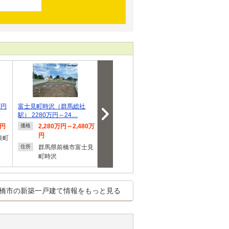
万円
富士見町時沢（群馬総社
総社町植野（群馬総社駅）
総社町植野（
駅） 2280万円～24…
3080万円
3080万円
万円
2,280万円～2,480万
3,080万円
3,080
価格
価格
価格
円
泉町
群馬県前橋市総社町
群馬県
住所
住所
群馬県前橋市富士見
植野
植野
住所
町時沢
橋市の新築一戸建て情報をもっと見る