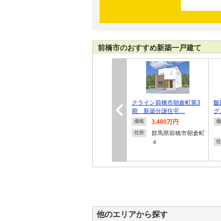
前橋市のおすすめ新築一戸建て
クライン前橋市朝倉町第3
飯
期 新築分譲住宅…
グ
3,480万円
価格
価
群馬県前橋市朝倉町
住所
４
住
他のエリアから探す