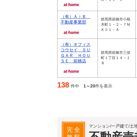
（有）ＡｉＢ
群馬県前橋市小相
不動産事業部
木町１－２－７Ｍ
ＫⅡ１－Ａ
（有）オフィス
コウセイ ＳＵ
群馬県前橋市三俣
ＧＡＲ ＨＯＵ
町１丁目１４－１
ＳＥ 前橋店
８
138
件中
1～20
件を表示
マンション/一戸建て/土
完全
不動産売