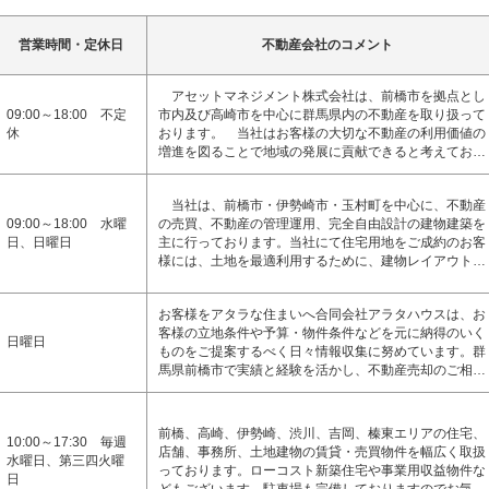
営業時間・定休日
不動産会社のコメント
アセットマネジメント株式会社は、前橋市を拠点とし
09:00～18:00 不定
市内及び高崎市を中心に群馬県内の不動産を取り扱って
休
おります。 当社はお客様の大切な不動産の利用価値の
増進を図ることで地域の発展に貢献できると考えてお…
当社は、前橋市・伊勢崎市・玉村町を中心に、不動産
09:00～18:00 水曜
の売買、不動産の管理運用、完全自由設計の建物建築を
日、日曜日
主に行っております。当社にて住宅用地をご成約のお客
様には、土地を最適利用するために、建物レイアウト…
お客様をアタラな住まいへ合同会社アラタハウスは、お
客様の立地条件や予算・物件条件などを元に納得のいく
日曜日
ものをご提案するべく日々情報収集に努めています。群
馬県前橋市で実績と経験を活かし、不動産売却のご相…
前橋、高崎、伊勢崎、渋川、吉岡、榛東エリアの住宅、
10:00～17:30 毎週
店舗、事務所、土地建物の賃貸・売買物件を幅広く取扱
水曜日、第三四火曜
っております。ローコスト新築住宅や事業用収益物件な
日