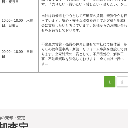
日・祝祭日
す。『売りたい・買いたい・貸したい・借りたい』を…
当社は前橋市を中心として不動産の賃貸、売買仲介を行
10:00～18:00 水曜
っています。安心・安全な取引を通じてお客様と地域社
日、日曜日
会に貢献したいと考えています。皆様からのお問い合わ
せをお待ちしております。
不動産の賃貸・売買の仲介と併せて本社にて解体業・暮
らしの便利屋事業・新築・リフォーム事業を併設してお
09:00～18:00 日曜
ります。空家対策の一貫として、不用品処分、解体工
日
事、不動産買取を強化しております。全て自社で行い
ま…
1
2
地の売却・査定
却査定