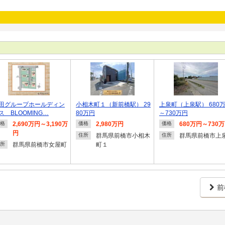
田グループホールディン
小相木町１（新前橋駅） 29
上泉町（上泉駅） 680
ス BLOOMING…
80万円
～730万円
2,690万円～3,190万
2,980万円
680万円～730
格
価格
価格
円
群馬県前橋市小相木
群馬県前橋市上
住所
住所
群馬県前橋市女屋町
町１
所
前