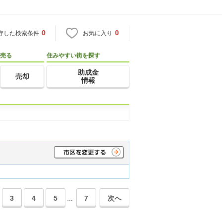
0
0
存した検索条件
お気に入り
売る
住みやすい街を探す
助成金
売却
情報
3
4
5
7
次へ
…