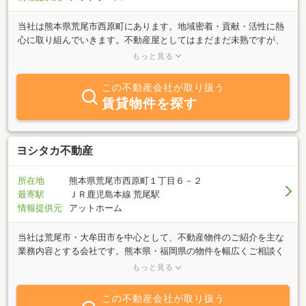
当社は熊本県荒尾市西原町にあります。地域密着・貢献・活性に熱
心に取り組んでいきます。不動産屋としてはまだまだ未熟ですが、
近くにお越しの際は、お気軽に店内へお入りください（＾o＾）○事
もっと見る
業内容・不動産売却や購入等の売買・仲介・賃貸の仲介・管理（悩
み等、ぜひ一度ご相談ください）・不動産の有効活用（リフォーム
この不動産会社が取り扱う
等）
賃貸物件を探す
ヨシタカ不動産
所在地
熊本県荒尾市西原町１丁目６－２
最寄駅
ＪＲ鹿児島本線 荒尾駅
情報提供元
アットホーム
当社は荒尾市・大牟田市を中心として、不動産物件のご紹介を主な
業務内容とする会社です。熊本県・福岡県の物件を幅広くご相談く
ださい。お客様のご要望に併せたスピーディな対応を心掛けていま
もっと見る
す。スタッフが親身になってご要望にお答え致しますので、まずは
お気軽にご相談ください。
この不動産会社が取り扱う