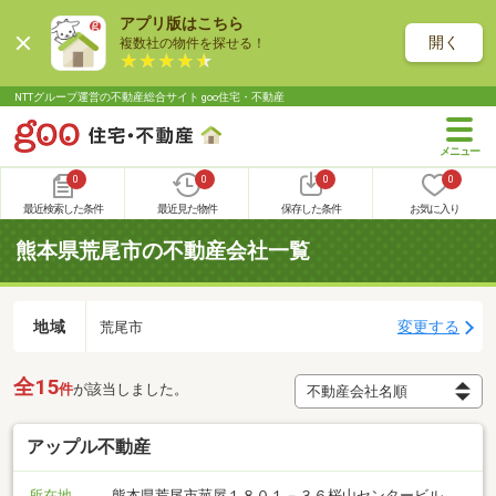
アプリ版はこちら
開く
複数社の物件を探せる！
NTTグループ運営の不動産総合サイト goo住宅・不動産
0
0
0
0
最近検索した条件
最近見た物件
保存した条件
お気に入り
熊本県荒尾市の不動産会社一覧
地域
変更する
荒尾市
全15
件
が該当しました。
アップル不動産
所在地
熊本県荒尾市菰屋１８０１－３６桜山センタービル