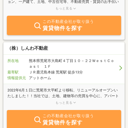
ョン、一戸建て、土地、中古住宅等、不動産売買・賃貸のお手伝い
をいたします。また、「借りたい」「買いたい」だけでなく「売り
もっと見る
たい」というお悩みの方には売却査定も随時無料で行っておりま
す。口頭ではなく査定書もご準備いたしますので、お気軽にご相談
この不動産会社が取り扱う
ください。お急ぎのお客様は買取もいたしておりますので、お気軽
賃貸物件を探す
にお問い合わせください。
（株）しんわ不動産
所在地
熊本県荒尾市大島町４丁目１０－２２ＷｅｓｔＣｏ
ａｓｔ １Ｆ
最寄駅
ＪＲ鹿児島本線 荒尾駅 徒歩13分
情報提供元
アットホーム
2022年6月１日に荒尾市大平町より移転、リニューアルオープンい
たしました！！当社では、土地、建物等の売買を中心に、アパート
やマンション等のお部屋探しのお手伝いをしており、売主様・買主
もっと見る
様、貸主様・借主様、どちらもが笑顔になれる契約を心がけており
ます。荒尾に生まれ育ち、荒尾を愛するスタッフが、熱意をもって
この不動産会社が取り扱う
楽しく対応させていただきます。なんでもお気軽にお尋ねくださ
賃貸物件を探す
い！ご来店、ご見学等のご予約、お待ちしております＾＾