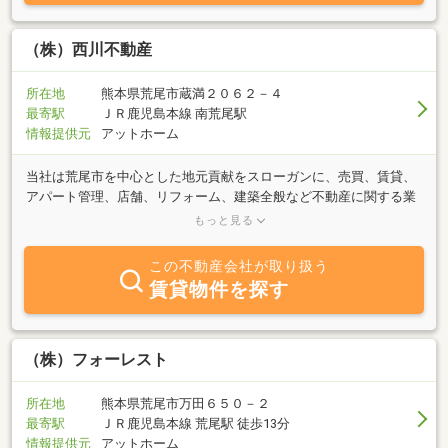
（株）西川不動産
所在地
熊本県荒尾市蔵満２０６２－４
最寄駅
ＪＲ鹿児島本線 南荒尾駅
情報提供元
アットホーム
当社は荒尾市を中心とした地元貢献をスローガンに、売買、賃貸、
アパート管理、店舗、リフォーム、建築全般など不動産に関する業
務を全てサポート致します。相続、財産の資産運用、アパート、戸
もっと見る
建管理を中心に高入居率、満室サポートを推進しております。お客
様の満足の為に県外出張も全力で取り組みます。
この不動産会社が取り扱う
賃貸物件を探す
（株）フォーレスト
所在地
熊本県荒尾市万田６５０－２
最寄駅
ＪＲ鹿児島本線 荒尾駅 徒歩13分
情報提供元
アットホーム