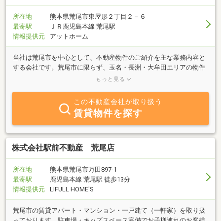
所在地
熊本県荒尾市東屋形２丁目２－６
最寄駅
ＪＲ鹿児島本線 荒尾駅
情報提供元
アットホーム
当社は荒尾市を中心として、不動産物件のご紹介を主な業務内容と
する会社です。荒尾市に限らず、玉名・長洲・大牟田エリアの物件
も幅広くご相談ください。お客様のご要望に併せたスピーディな対
もっと見る
応を心掛けています。スタッフが親身になってご要望にお答え致し
ますので、まずは「ウイング不動産」にお気軽にご相談ください♪
この不動産会社が取り扱う
賃貸物件を探す
株式会社駅前不動産 荒尾店
所在地
熊本県荒尾市万田897-1
最寄駅
鹿児島本線 荒尾駅 徒歩13分
情報提供元
LIFULL HOME'S
荒尾市の賃貸アパート・マンション・一戸建て（一軒家）を取り扱
っております。駐車場・キッズスペース完備でお子様連れのお客様