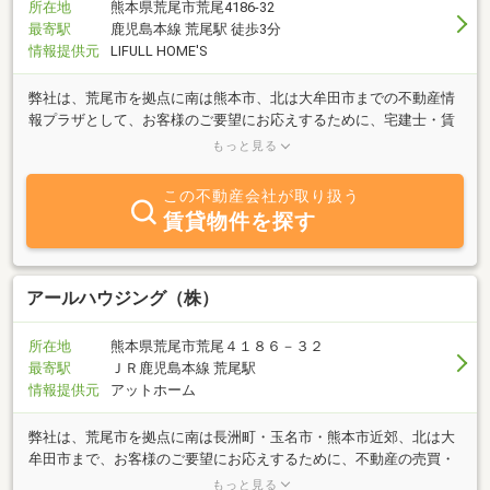
所在地
熊本県荒尾市荒尾4186-32
最寄駅
鹿児島本線 荒尾駅 徒歩3分
情報提供元
LIFULL HOME'S
弊社は、荒尾市を拠点に南は熊本市、北は大牟田市までの不動産情
報プラザとして、お客様のご要望にお応えするために、宅建士・賃
貸不動産経営管理士・ホームインスペクター・住宅ローンアドバイ
もっと見る
ザ―が対応致します。
この不動産会社が取り扱う
賃貸物件を探す
アールハウジング（株）
所在地
熊本県荒尾市荒尾４１８６－３２
最寄駅
ＪＲ鹿児島本線 荒尾駅
情報提供元
アットホーム
弊社は、荒尾市を拠点に南は長洲町・玉名市・熊本市近郊、北は大
牟田市まで、お客様のご要望にお応えするために、不動産の売買・
賃貸やリノベーション・リフォームについて、専門家がご相談に対
もっと見る