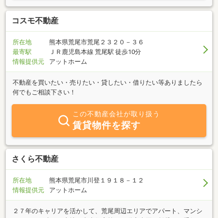
ットホームを始め・不動産ジャパン等各ネットシステム、有明住サ
ポート協議会、荒尾市空き家バンク事業協力会社に加盟し全国のユ
コスモ不動産
ーザー・不動産業者へ幅広く積極的に情報公開・販促活動を実行。
物件情報掲載、自社ブログ、荒尾市内ポスティング、新聞折込チラ
所在地
熊本県荒尾市荒尾２３２０－３６
シを始め集客力を誇るゆめタウンシティモール館内に物件掲示し来
最寄駅
ＪＲ鹿児島本線 荒尾駅 徒歩10分
館者にもPR。これらのメディア・媒体を駆使して不動産取引きをよ
情報提供元
アットホーム
り迅速かつ安全に進めます。相談・査定無料！
不動産を買いたい・売りたい・貸したい・借りたい等ありましたら
何でもご相談下さい！
この不動産会社が取り扱う
賃貸物件を探す
さくら不動産
所在地
熊本県荒尾市川登１９１８－１２
情報提供元
アットホーム
２７年のキャリアを活かして、荒尾周辺エリアでアパート、マンシ