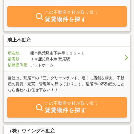
応致します。日立造船不動産株式会社で２８年間に経験した土地・
建物の売買及び仲介、大型団地開発、建売住宅・マンションの企
この不動産会社が取り扱う
画・販売、新築請負・リフォーム等の経験を基に、『ワンストップ
賃貸物件を探す
ショップ』対応で、地域の皆様にお役に立てる『住まいのコンシェ
ルジュ』を目指します。これから注目されるインスペクション・リ
ノベーションに強く、中古住宅をよく知る宅建業者ですので、私達
は『Ｓｏｌｕｔｉｏｎ＆Ｑｕａｌｉｔｙ』を理念として、お客様の
池上不動産
悩み・問題を解決するために、これまでの豊富な経験とノウハウを
生かし、スピーディで質の高いサービスを提供してまいりますの
所在地
熊本県荒尾市下井手３２５－１
で、お気軽にご相談下さい。■ご相談及び業務に対応する資格者宅
最寄駅
ＪＲ鹿児島本線 荒尾駅
地建物取引士・賃貸不動産経営管理士・公認ホームインスペクター
情報提供元
アットホーム
（住宅診断士）・リノベーションコーディネーター・建築物石綿含
有建材調査者・石綿不動産作業主任者・住宅ローンアドバイザー・
当社は、荒尾市の『三井グリーンランド』近くに店舗を構え、不動
不動産ＡＤＲ調停人
産の賃貸・売買・管理等を行っております。荒尾市の不動産のこと
なら当社へお任せ下さい！！
この不動産会社が取り扱う
賃貸物件を探す
（株）ウイング不動産