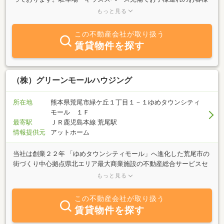
も大歓迎。親切・丁寧な対応を心がけています。ご来店心よりお待
もっと見る
ちしております。
この不動産会社が取り扱う
賃貸物件を探す
（株）グリーンモールハウジング
所在地
熊本県荒尾市緑ケ丘１丁目１－１ゆめタウンシティ
モール １Ｆ
最寄駅
ＪＲ鹿児島本線 荒尾駅
情報提供元
アットホーム
当社は創業２２年 「ゆめタウンシティモール」へ進化した荒尾市の
街づくり中心拠点県北エリア最大商業施設の不動産総合サービスセ
ンターです。人気エリアの緑ケ丘リニューアルタウンを中心に荒尾
もっと見る
市内物件を賃貸から売買・新築戸建て・宅地分譲・買取り・中古住
宅再生リノベーション・相続対策・販売代理・企画・管理・任意売
この不動産会社が取り扱う
却・コンサルタント業務、住宅ローンアドバイザー・不動産後見ア
賃貸物件を探す
ドバイザー業務・損害保険まで幅広く扱ってます。「最新の情報を
最良のカタチでスピーディに提供する。」をモットーに自社HPやア