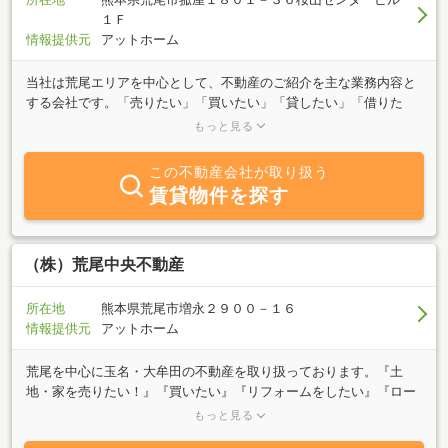
１Ｆ
情報提供元
アットホーム
当社は荒尾エリアを中心として、不動産のご紹介を主な業務内容と
する会社です。「売りたい」「買いたい」「貸したい」「借りた
い」荒尾市に限らず、物件を幅広くご案内いたします。熊本の住い
もっと見る
に関するご質問は、どんなことでもご相談ください。お客様のご要
望に併せたスピーディな対応を心掛けています。スタッフが親身に
この不動産会社が取り扱う
なってご要望にお答え致しますので、まずはお気軽にご相談くださ
賃貸物件を探す
い。
（株）荒尾中央不動産
所在地
熊本県荒尾市増永２９００－１６
情報提供元
アットホーム
荒尾を中心に玉名・大牟田の不動産を取り扱っております。『土
地・家を売りたい！』『買いたい』『リフォームをしたい』『ロー
ンの事を詳しく知りたい』『相続のことを知りたい』等お気軽にご
もっと見る
相談ください。専門スタッフが親身に対応させていただきます。