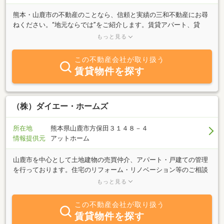
熊本・山鹿市の不動産のことなら、信頼と実績の三和不動産にお尋
ねください。“地元ならでは”をご紹介します。賃貸アパート、貸
家、テナント、売土地、売物件、その他空き家のご相談等も承りま
もっと見る
す！
この不動産会社が取り扱う
賃貸物件を探す
（株）ダイエー・ホームズ
所在地
熊本県山鹿市方保田３１４８－４
情報提供元
アットホーム
山鹿市を中心として土地建物の売買仲介、アパート・戸建ての管理
を行っております。住宅のリフォーム・リノベーション等のご相談
も受け付けております。山鹿市に限らず、近郊から熊本県内の物件
もっと見る
を幅広くご相談ください。お電話または事務所へお気軽にご相談く
ださい。
この不動産会社が取り扱う
賃貸物件を探す