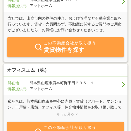
情報提供元
アットホーム
当社では、山鹿市内の物件の仲介、および管理など不動産業全般を
行っています。賃貸・売買問わず、不動産に関するご質問やご用命
がございましたら、お気軽にお問い合わせくださいませ。
この不動産会社が取り扱う
賃貸物件を探す
オフィスエム（株）
所在地
熊本県山鹿市鹿本町御宇田２９５－１
情報提供元
アットホーム
私たちは、熊本県山鹿市を中心に売買・賃貸（アパート、マンショ
ン、一戸建・店舗、オフィス等）仲介物件情報をお取り扱い致して
おります。お客様が安心してお住まいを探される為には、資料から
もっと見る
では知る事のできない情報を、信頼できる営業マンから直接聞く事
も大切であると考え、お客様に対して業務上のマイナス面において
この不動産会社が取り扱う
も包み隠さずお話しします。種目を問わず、売買から賃貸管理業務