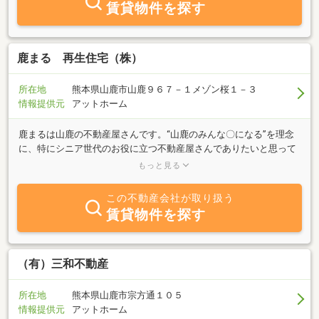
賃貸物件を探す
まであらゆる不動産に関するお客様のニーズに対しベストな選択を
ご提案させて頂くと共に、物件事由に限らず、どんなに些細な事に
対しても迅速にお応えできる会社を目指しており、心を込めた、お
住まい探しのお手伝いをさせて頂きます。ご質問や希望物件のリク
鹿まる 再生住宅（株）
エスト、見学予約などのご要望がございましたら、メール、お問い
合わせフォーム、または、直接お電話で、お気軽にお問い合わせ下
所在地
熊本県山鹿市山鹿９６７－１メゾン桜１－３
さいませ。
情報提供元
アットホーム
鹿まるは山鹿の不動産屋さんです。“山鹿のみんな〇になる”を理念
に、特にシニア世代のお役に立つ不動産屋さんでありたいと思って
います。土地や建物を売りたい、貸したい、買いたい、借りたい。
もっと見る
老後の為に、配偶者の為に、子供の為に、地域の為に・・・。先祖
代々の！家財道具が！どうしたらいいの？誰に相談すればいいの？
この不動産会社が取り扱う
土地や建物の悩みは複雑ですね。鹿まるは山鹿の土地建物に関する
賃貸物件を探す
事ならなんでもご相談にのります。相談はいつでも無料です。まず
はご相談されてみませんか？0968-36-9199です。
（有）三和不動産
所在地
熊本県山鹿市宗方通１０５
情報提供元
アットホーム