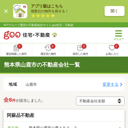
アプリ版はこちら
開く
複数社の物件を探せる！
NTTグループ運営の不動産総合サイト goo住宅・不動産
0
0
0
0
最近検索した条件
最近見た物件
保存した条件
お気に入り
熊本県山鹿市の不動産会社一覧
地域
変更する
山鹿市
全8
件
が該当しました。
阿蘇品不動産
所在地
熊本県山鹿市山鹿４９３－２