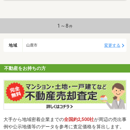
1～8
件
地域
変更する
山鹿市
不動産をお持ちの方
大手から地域密着企業までの
全国約2,500社
が周辺の売出事
例や公示地価等のデータを参考に査定価格を算出します。