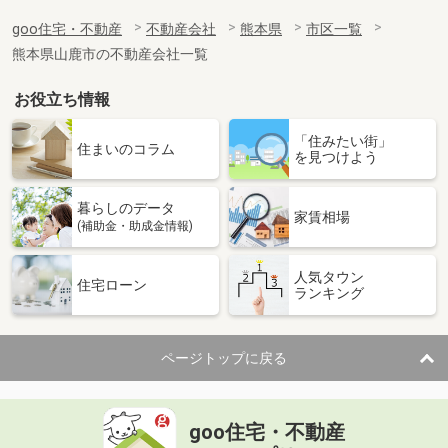
goo住宅・不動産
不動産会社
熊本県
市区一覧
熊本県山鹿市の不動産会社一覧
お役立ち情報
「住みたい街」
住まいのコラム
を見つけよう
暮らしのデータ
家賃相場
(補助金・助成金情報)
人気タウン
住宅ローン
ランキング
ページトップに戻る
goo住宅・不動産