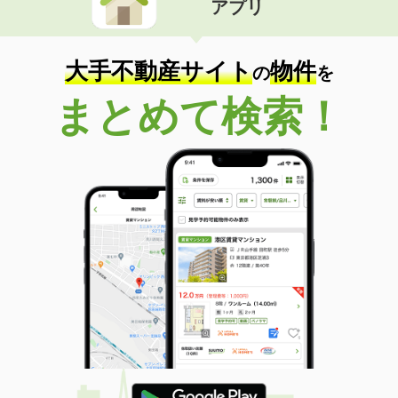
アプリ
大手不動産サイト
物件
の
を
まとめて検索！