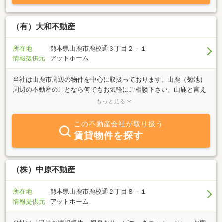
（有）大和不動産
所在地
熊本県山鹿市鹿校通３丁目２－１
情報提供元
アットホーム
当社は山鹿市周辺の物件を中心に取扱っております。山鹿（菊池）
周辺の不動産のことなら何でもお気軽にご相談下さい。山鹿と言え
ば温泉！山鹿温泉・平山温泉近辺の土地、建物もたくさんご用意し
もっと見る
て、みなさまのお越しをお待ちしております。
この不動産会社が取り扱う
賃貸物件を探す
（株）中原不動産
所在地
熊本県山鹿市鹿校通２丁目８－１
情報提供元
アットホーム