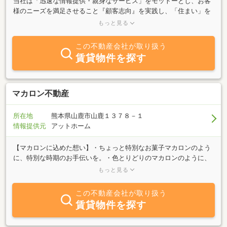
当社は「迅速な情報提供・親身なサービス」をモットーとし、お客
様のニーズを満足させること『顧客志向』を実践し、「住まい」を
通じて地域社会に貢献いたしたく、業務を営んでおります。山鹿市
もっと見る
を中心に、鹿北・菊鹿など周辺エリアもカバーし、「売りたい」
「買いたい」「貸したい」「借りたい」等、多様なニーズに対応可
この不動産会社が取り扱う
能です。山鹿周辺での物件をお探しの際にはぜひ一度ご相談下さ
賃貸物件を探す
い。
マカロン不動産
所在地
熊本県山鹿市山鹿１３７８－１
情報提供元
アットホーム
【マカロンに込めた想い】・ちょっと特別なお菓子マカロンのよう
に、特別な時期のお手伝いを。・色とりどりのマカロンのように、
お客様お一人おひとりに合ったご提案を。マカロン不動産は、お客
もっと見る
様一人ひとりの想いに寄り添い、住まいに関するお悩みをまるごと
サポート致します。賃貸・売買・相続まで、丁寧で誠実な対応をお
この不動産会社が取り扱う
約束致します。地域に根ざした安心と信頼で、お客様の「笑顔の暮
賃貸物件を探す
らし」を応援致します。